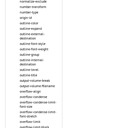
normalize-exclude
number-transform
number-type
origin-id
outline-color
outline-expand
outline-external-
destination
outline-font-style
outline-font-weight
outline-group
outline-internal-
destination
outline-level
outline-title
output-volume-break
output-volume-filename
overflow-align
overflow-condense
overflow-condense-limit-
font-size
overflow-condense-limit-
font-stretch
overflow-limit
overflow-limit-block