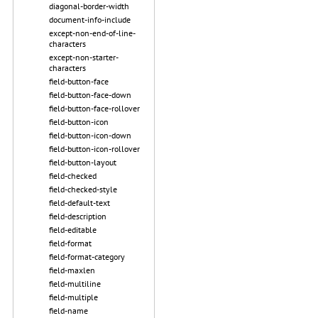
diagonal-border-width
document-info-include
except-non-end-of-line-
characters
except-non-starter-
characters
field-button-face
field-button-face-down
field-button-face-rollover
field-button-icon
field-button-icon-down
field-button-icon-rollover
field-button-layout
field-checked
field-checked-style
field-default-text
field-description
field-editable
field-format
field-format-category
field-maxlen
field-multiline
field-multiple
field-name