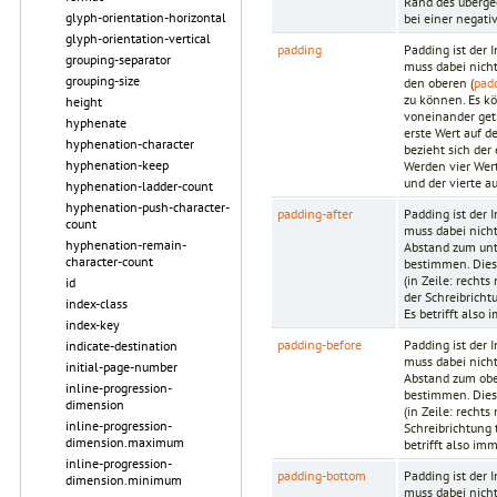
Rand des übergeo
glyph-orientation-horizontal
bei einer negat
glyph-orientation-vertical
padding
Padding ist der 
grouping-separator
muss dabei nich
grouping-size
den oberen (
pad
zu können. Es k
height
voneinander get
hyphenate
erste Wert auf d
hyphenation-character
bezieht sich der
hyphenation-keep
Werden vier Wert
und der vierte 
hyphenation-ladder-count
hyphenation-push-character-
padding-after
Padding ist der
count
muss dabei nich
hyphenation-remain-
Abstand zum unt
character-count
bestimmen. Dies 
(in Zeile: recht
id
der Schreibricht
index-class
Es betrifft also
index-key
padding-before
Padding ist der
indicate-destination
muss dabei nich
initial-page-number
Abstand zum obe
inline-progression-
bestimmen. Dies 
dimension
(in Zeile: recht
inline-progression-
Schreibrichtung 
dimension.maximum
betrifft also im
inline-progression-
padding-bottom
Padding ist der
dimension.minimum
muss dabei nich