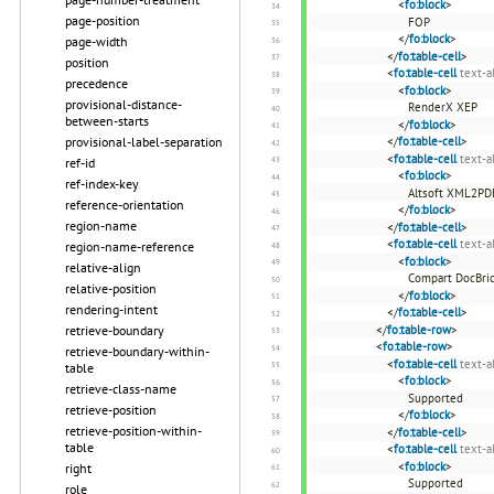
<
fo:block
>
page-position
FOP
</
fo:block
>
page-width
</
fo:table-cell
>
position
<
fo:table-cell
text-a
precedence
<
fo:block
>
provisional-distance-
RenderX XEP
between-starts
</
fo:block
>
provisional-label-separation
</
fo:table-cell
>
<
fo:table-cell
text-a
ref-id
<
fo:block
>
ref-index-key
Altsoft XML2PD
reference-orientation
</
fo:block
>
region-name
</
fo:table-cell
>
<
fo:table-cell
text-a
region-name-reference
<
fo:block
>
relative-align
Compart DocBri
relative-position
</
fo:block
>
rendering-intent
</
fo:table-cell
>
retrieve-boundary
</
fo:table-row
>
<
fo:table-row
>
retrieve-boundary-within-
<
fo:table-cell
text-a
table
<
fo:block
>
retrieve-class-name
Supported
retrieve-position
</
fo:block
>
retrieve-position-within-
</
fo:table-cell
>
table
<
fo:table-cell
text-a
<
fo:block
>
right
Supported
role