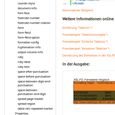
counter-style
</
fo:root
>
document-info
Download der Beispiele
font-face
footnote-number
Weitere Informationen online
footnote-number-citation
Einführung "Tabellen">
form
form-field
Praxisbeispiel "Tabellenkonzepte">
form-field-option
Praxisbeispiel "Einfache Tabellen">
formatter-config
hyphenation-info
Praxisbeispiel "Komplexe Tabellen">
output-volume-info
Darstellung des Elementes in der XSL-F
ruby
ruby-base
In der Ausgabe:
ruby-text
space-after-punctuation
space-before-punctuation
space-between-digit-and-
punctuation
space-between-
punctuation-and-digit
spread-page-master
spread-region
table-cell-repeated-marker
Properties