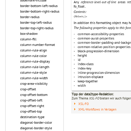
bookmark-include
border-bottom-left-radius
border-bottom-right-radius
border-radius
border-top-left-radius
border-top-right-radius
box-shadow
column-fill
column-number-format
column-rule-align
column-rule-color
column-rule-display
column-rule-length
column-rule-style
column-rule-width
crop-area-visibility
crop-offset
Tipp der data2type-Redaktion:
crop-offset-bottom
Zum Thema
XSL-FO
bieten wir auch folge
crop-offset-left
XSL-FO
crop-offset-right
XML-Workflows in Verlagen
crop-offset-top
destination-type
diagonal-border-color
diagonal-border-style