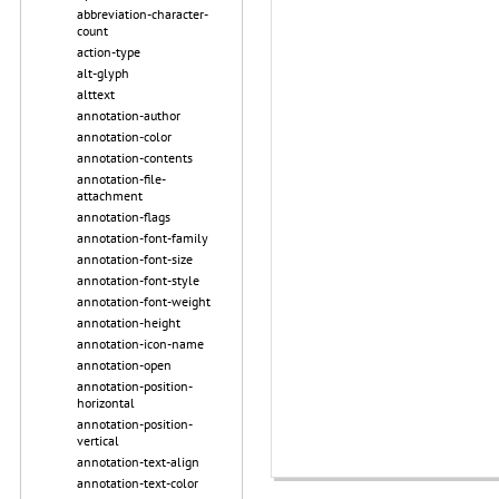
abbreviation-character-
count
action-type
alt-glyph
alttext
annotation-author
annotation-color
annotation-contents
annotation-file-
attachment
annotation-flags
annotation-font-family
annotation-font-size
annotation-font-style
annotation-font-weight
annotation-height
annotation-icon-name
annotation-open
annotation-position-
horizontal
annotation-position-
vertical
annotation-text-align
annotation-text-color