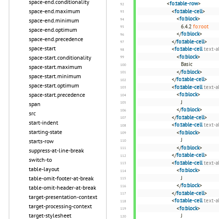
space-end.conditionality
<
fo:table-row
>
space-end.maximum
<
fo:table-cell
>
<
fo:block
>
space-end.minimum
6.4.2
fo:root
space-end.optimum
</
fo:block
>
space-end.precedence
</
fo:table-cell
>
space-start
<
fo:table-cell
text-a
<
fo:block
>
space-start.conditionality
Basic
space-start.maximum
</
fo:block
>
space-start.minimum
</
fo:table-cell
>
space-start.optimum
<
fo:table-cell
text-a
space-start.precedence
<
fo:block
>
J
span
</
fo:block
>
src
</
fo:table-cell
>
start-indent
<
fo:table-cell
text-a
starting-state
<
fo:block
>
J
starts-row
</
fo:block
>
suppress-at-line-break
</
fo:table-cell
>
switch-to
<
fo:table-cell
text-a
table-layout
<
fo:block
>
table-omit-footer-at-break
J
</
fo:block
>
table-omit-header-at-break
</
fo:table-cell
>
target-presentation-context
<
fo:table-cell
text-a
target-processing-context
<
fo:block
>
target-stylesheet
J