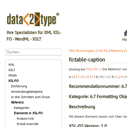
Ihre Spezialisten für XML XSL-
FO - WordML - XSLT
Ho
XML-Technologien
/
XSL-FO
/
Referenz
/
fo:table-caption
XML
(Auszug aus "
XSL-FO
― Die Referenz" von
XSLT
XPath
A |
B
|
C
|
D
|
E
|
F
| G | H |
I
| J | K |
L
|
M
| 
XSL-FO
Recommendationnummer: 6.7
Einführung
Anwendungsbeispiele
Kategorie: 6.7 Formatting Obje
In drei Schritten zum Druck
Referenz
Beschreibung
Kategorien
Elemente in XSL-FO
Mit diesem Element lassen sich Über- bz
fo:basic-link
fo:bidi-override
XSL-FO Version:
1.0