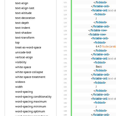
</
fo:block
>
text-align
</
fo:table-cell
>
text-align-last
<
fo:table-cell
text-a
text-altitude
<
fo:block
>
text-decoration
J
</
fo:block
>
text-depth
</
fo:table-cell
>
text-indent
</
fo:table-row
>
text-shadow
<
fo:table-row
>
text-transform
<
fo:table-cell
>
top
<
fo:block
>
6.4.3
fo:declarat
treat-as-word-space
</
fo:block
>
unicode-bidi
</
fo:table-cell
>
vertical-align
<
fo:table-cell
text-a
visibility
<
fo:block
>
Basic
white-space
</
fo:block
>
white-space-collapse
</
fo:table-cell
>
white-space-treatment
<
fo:table-cell
text-a
widows
<
fo:block
>
width
J
</
fo:block
>
word-spacing
</
fo:table-cell
>
word-spacing.conditionality
<
fo:table-cell
text-a
word-spacing.maximum
<
fo:block
>
word-spacing.minimum
J
</
fo:block
>
word-spacing.optimum
</
fo:table-cell
>