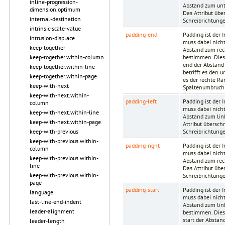
inline-progression-
Abstand zum unt
dimension.optimum
Das Attribut übe
internal-destination
Schreibrichtungen
intrinsic-scale-value
padding-end
Padding ist der
intrusion-displace
muss dabei nich
keep-together
Abstand zum rec
bestimmen. Dies 
keep-together.within-column
end der Abstand 
keep-together.within-line
betrifft es den u
keep-together.within-page
es der rechte Ra
keep-with-next
Spaltenumbruch 
keep-with-next.within-
padding-left
Padding ist der
column
muss dabei nicht
keep-with-next.within-line
Abstand zum lin
keep-with-next.within-page
Attribut übersch
Schreibrichtungen
keep-with-previous
keep-with-previous.within-
padding-right
Padding ist der
column
muss dabei nicht
keep-with-previous.within-
Abstand zum rec
line
Das Attribut übe
keep-with-previous.within-
Schreibrichtungen
page
padding-start
Padding ist der
language
muss dabei nicht
last-line-end-indent
Abstand zum lin
leader-alignment
bestimmen. Dies 
start der Abstan
leader-length