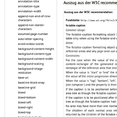
annotation-title
Auszug aus der W3C recomme
annotation-type
annotation-width
append-non-end-of-line-
characters
append-non-starter-
characters
assumed-page-number
auto-letter-spacing
avoid-widow-words
background-content-height
background-content-type
background-content-width
background-scaling
background-image-
resolution
base-uri
baseline-block-snap
baseline-grid
bleed
bleed-bottom
bleed-left
bleed-right
bleed-top