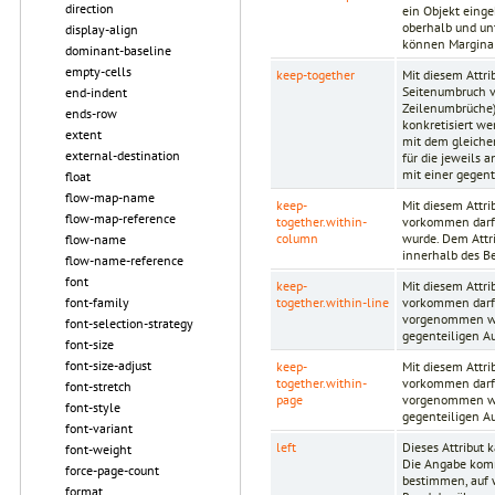
direction
ein Objekt eing
oberhalb und unt
display-align
können Marginal
dominant-baseline
empty-cells
keep-together
Mit diesem Attri
Seitenumbruch 
end-indent
Zeilenumbrüche
ends-row
konkretisiert we
extent
mit dem gleichen
external-destination
für die jeweils 
mit einer gegent
float
flow-map-name
keep-
Mit diesem Attr
flow-map-reference
together.within-
vorkommen darf. 
column
wurde. Dem Attri
flow-name
innerhalb des Be
flow-name-reference
font
keep-
Mit diesem Attr
together.within-line
vorkommen darf. 
font-family
vorgenommen wur
font-selection-strategy
gegenteiligen Au
font-size
font-size-adjust
keep-
Mit diesem Attr
together.within-
vorkommen darf. 
font-stretch
page
vorgenommen wur
font-style
gegenteiligen Au
font-variant
left
Dieses Attribut
font-weight
Die Angabe kommt
force-page-count
bestimmen, auf w
format