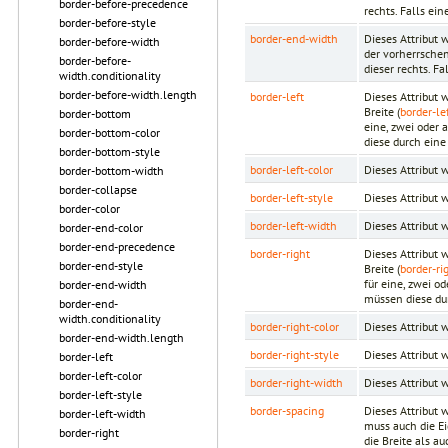
border-before-precedence
rechts. Falls ein
border-before-style
border-end-width
Dieses Attribut 
border-before-width
der vorherrschen
border-before-
dieser rechts. Fa
width.conditionality
border-before-width.length
border-left
Dieses Attribut 
Breite (
border-le
border-bottom
eine, zwei oder
border-bottom-color
diese durch eine
border-bottom-style
border-left-color
Dieses Attribut
border-bottom-width
border-collapse
border-left-style
Dieses Attribut 
border-color
border-left-width
Dieses Attribut 
border-end-color
border-end-precedence
border-right
Dieses Attribut 
border-end-style
Breite (
border-ri
für eine, zwei 
border-end-width
müssen diese du
border-end-
width.conditionality
border-right-color
Dieses Attribut
border-end-width.length
border-right-style
Dieses Attribut 
border-left
border-left-color
border-right-width
Dieses Attribut 
border-left-style
border-spacing
Dieses Attribut 
border-left-width
muss auch die E
border-right
die Breite als 