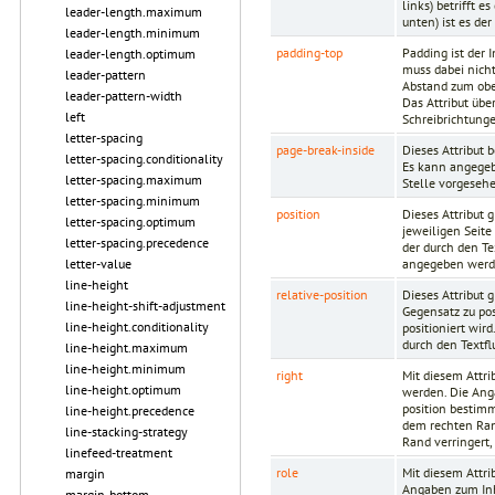
links) betrifft e
leader-length.maximum
unten) ist es de
leader-length.minimum
padding-top
Padding ist der
leader-length.optimum
muss dabei nich
leader-pattern
Abstand zum obe
leader-pattern-width
Das Attribut übe
left
Schreibrichtungen
letter-spacing
page-break-inside
Dieses Attribut 
letter-spacing.conditionality
Es kann angegeb
letter-spacing.maximum
Stelle vorgesehe
letter-spacing.minimum
position
Dieses Attribut 
letter-spacing.optimum
jeweiligen Seite
letter-spacing.precedence
der durch den T
angegeben werd
letter-value
line-height
relative-position
Dieses Attribut 
line-height-shift-adjustment
Gegensatz zu pos
line-height.conditionality
positioniert wir
durch den Textf
line-height.maximum
line-height.minimum
right
Mit diesem Attri
line-height.optimum
werden. Die Ang
position bestimm
line-height.precedence
dem rechten Ran
line-stacking-strategy
Rand verringert,
linefeed-treatment
role
Mit diesem Attri
margin
Angaben zum Inh
margin-bottom