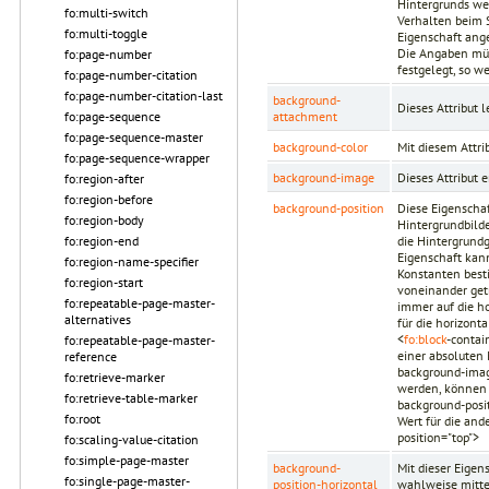
Hintergrunds wen
fo:multi-switch
Verhalten beim S
fo:multi-toggle
Eigenschaft ang
Die Angaben müs
fo:page-number
festgelegt, so 
fo:page-number-citation
fo:page-number-citation-last
background-
Dieses Attribut l
attachment
fo:page-sequence
fo:page-sequence-master
background-color
Mit diesem Attri
fo:page-sequence-wrapper
background-image
Dieses Attribut 
fo:region-after
fo:region-before
background-position
Diese Eigenschaf
fo:region-body
Hintergrundbilde
die Hintergrundg
fo:region-end
Eigenschaft kan
fo:region-name-specifier
Konstanten best
fo:region-start
voneinander get
fo:repeatable-page-master-
immer auf die ho
alternatives
für die horizont
<
fo:block
-contai
fo:repeatable-page-master-
einer absoluten 
reference
background-imag
fo:retrieve-marker
werden, können 
fo:retrieve-table-marker
background-posi
fo:root
Wert für die and
position="top">
fo:scaling-value-citation
fo:simple-page-master
background-
Mit dieser Eigen
fo:single-page-master-
position-horizontal
wahlweise mitte