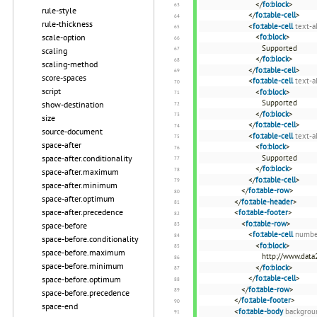
</
fo:block
>
rule-style
</
fo:table-cell
>
rule-thickness
<
fo:table-cell
text-a
scale-option
<
fo:block
>
Supported
scaling
</
fo:block
>
scaling-method
</
fo:table-cell
>
score-spaces
<
fo:table-cell
text-a
script
<
fo:block
>
Supported
show-destination
</
fo:block
>
size
</
fo:table-cell
>
source-document
<
fo:table-cell
text-a
space-after
<
fo:block
>
space-after.conditionality
Supported
</
fo:block
>
space-after.maximum
</
fo:table-cell
>
space-after.minimum
</
fo:table-row
>
space-after.optimum
</
fo:table-header
>
space-after.precedence
<
fo:table-footer
>
<
fo:table-row
>
space-before
<
fo:table-cell
numbe
space-before.conditionality
<
fo:block
>
space-before.maximum
http://www.data2
space-before.minimum
</
fo:block
>
</
fo:table-cell
>
space-before.optimum
</
fo:table-row
>
space-before.precedence
</
fo:table-footer
>
space-end
<
fo:table-body
backgrou