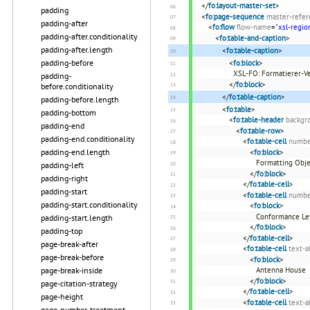
</
fo:layout-master-set
>
padding
<
fo:page-sequence
master-refer
padding-after
<
fo:flow
flow-name
=
"xsl-regio
padding-after.conditionality
<
fo:table-and-caption
>
padding-after.length
<
fo:table-caption
>
padding-before
<
fo:block
>
XSL-FO: Formatierer-Ve
padding-
</
fo:block
>
before.conditionality
</
fo:table-caption
>
padding-before.length
<
fo:table
>
padding-bottom
<
fo:table-header
backgr
padding-end
<
fo:table-row
>
padding-end.conditionality
<
fo:table-cell
numbe
padding-end.length
<
fo:block
>
Formatting Obje
padding-left
</
fo:block
>
padding-right
</
fo:table-cell
>
padding-start
<
fo:table-cell
numbe
padding-start.conditionality
<
fo:block
>
Conformance Le
padding-start.length
</
fo:block
>
padding-top
</
fo:table-cell
>
page-break-after
<
fo:table-cell
text-a
page-break-before
<
fo:block
>
page-break-inside
Antenna House
</
fo:block
>
page-citation-strategy
</
fo:table-cell
>
page-height
<
fo:table-cell
text-a
page-number-treatment