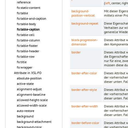
reference
(
left
, center, ri
fo:static-content
background-
Mit dieser Eigen
fo:table
position-vertical
mittels einer P
fo:table-and-caption
background-repeat
Diese Eigenschaf
fo:table-body
Verhalten zur wi
fo:table-caption
generelle Wiede
fo:table-cell
block-progression-
Dieses Attribut
fo:table-column
dimension
den Komponente
fo:table-footer
fo:table-header
border
Dieses Attribut 
die Eigenschafte
fo:table-row
nur für eine, z
fo:title
müssen diese du
fo:wrapper
Attribute in XSL-FO
border-after-color
Dieses Attribut 
der vorherrschen
absolute-position
dieser unten. Fa
active-state
alignment-adjust
border-after-style
Dieses Attribut 
der vorherrschen
alignment-baseline
dieser unten. Fa
allowed-height-scale
allowed-width-scale
border-after-width
Dieses Attribut 
der vorherrschen
auto-restore
dieser unten. Fa
background
background-attachment
border-before-color
Dieses Attribut 
der vorherrschen
background-color