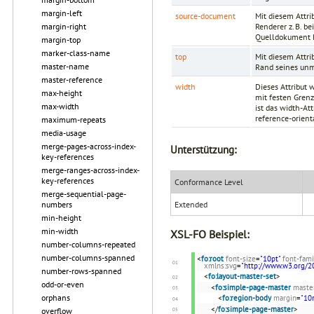
margin-left
source-document
Mit diesem Attr
Renderer z. B. b
margin-right
Quelldokument hi
margin-top
marker-class-name
top
Mit diesem Attri
master-name
Rand seines unm
master-reference
width
Dieses Attribut 
max-height
mit festen Gren
max-width
ist das width-At
reference-orienta
maximum-repeats
media-usage
merge-pages-across-index-
Unterstützung:
key-references
merge-ranges-across-index-
key-references
Conformance Level
merge-sequential-page-
Extended
numbers
min-height
min-width
XSL-FO Beispiel:
number-columns-repeated
number-columns-spanned
<
fo:root
font-size
=
"10pt"
font-fami
xmlns:svg
=
"http://www.w3.org/2
number-rows-spanned
<
fo:layout-master-set
>
odd-or-even
<
fo:simple-page-master
maste
orphans
<
fo:region-body
margin
=
"1
</
fo:simple-page-master
>
overflow