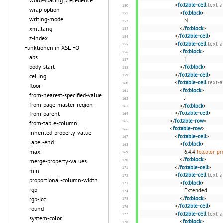
word-spacing.precedence
<
fo:table-cell
text-a
wrap-option
<
fo:block
>
writing-mode
N
xml:lang
</
fo:block
>
</
fo:table-cell
>
z-index
<
fo:table-cell
text-a
Funktionen in XSL-FO
<
fo:block
>
abs
J
body-start
</
fo:block
>
</
fo:table-cell
>
ceiling
<
fo:table-cell
text-a
floor
<
fo:block
>
from-nearest-specified-value
J
from-page-master-region
</
fo:block
>
</
fo:table-cell
>
from-parent
</
fo:table-row
>
from-table-column
<
fo:table-row
>
inherited-property-value
<
fo:table-cell
>
label-end
<
fo:block
>
max
6.4.4
fo:color-pr
</
fo:block
>
merge-property-values
</
fo:table-cell
>
min
<
fo:table-cell
text-a
proportional-column-width
<
fo:block
>
rgb
Extended
</
fo:block
>
rgb-icc
</
fo:table-cell
>
round
<
fo:table-cell
text-a
system-color
<
fo:block
>