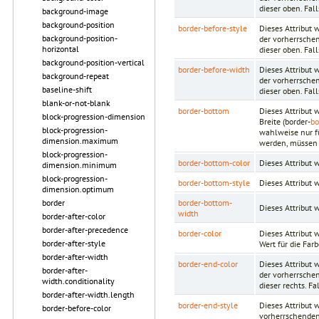
dieser oben. Fal
background-image
background-position
border-before-style
Dieses Attribut 
background-position-
der vorherrschen
horizontal
dieser oben. Fal
background-position-vertical
border-before-width
Dieses Attribut 
background-repeat
der vorherrschen
baseline-shift
dieser oben. Fal
blank-or-not-blank
border-bottom
Dieses Attribut 
block-progression-dimension
Breite (border-
bo
block-progression-
wahlweise nur f
dimension.maximum
werden, müssen 
block-progression-
border-bottom-color
Dieses Attribut
dimension.minimum
block-progression-
border-bottom-style
Dieses Attribut 
dimension.optimum
border-bottom-
border
Dieses Attribut
width
border-after-color
border-after-precedence
border-color
Dieses Attribut 
border-after-style
Wert für die Far
border-after-width
border-end-color
Dieses Attribut 
border-after-
der vorherrschen
width.conditionality
dieser rechts. Fa
border-after-width.length
border-end-style
Dieses Attribut 
border-before-color
vorherrschenden 