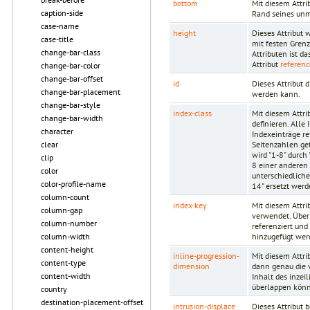
bottom
Mit diesem Attri
caption-side
Rand seines unm
case-name
height
Dieses Attribut 
case-title
mit festen Gren
change-bar-class
Attributen ist d
Attribut
referenc
change-bar-color
change-bar-offset
id
Dieses Attribut 
change-bar-placement
werden kann.
change-bar-style
index-class
Mit diesem Attri
change-bar-width
definieren. Alle
character
Indexeinträge ref
Seitenzahlen get
clear
wird "1-8" durch
clip
8 einer anderen
color
unterschiedlich
color-profile-name
14" ersetzt werd
column-count
index-key
Mit diesem Attri
column-gap
verwendet. Über 
column-number
referenziert und
hinzugefügt wer
column-width
content-height
inline-progression-
Mit diesem Attri
content-type
dimension
dann genau die v
content-width
Inhalt des inzei
überlappen könnt
country
destination-placement-offset
intrusion-displace
Dieses Attribut 