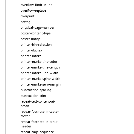
overflow-limit-inline
overflow-replace
overprint
pdftag
physical-page-number
poster-content-type
poster-image
printer-bin-selection
printer-duplex
printer-marks
printer-marks-line-color
printer-marks-line-length
printer-marks-line-width
printer-marks-spine-width
printer-marks-zero-margin
punctuation-spacing
punctuation-trim
repeat-cell-content-at-
break
repeat-footnote-in-table-
footer
repeat-footnote-in-table-
header
repeat-page-sequence-