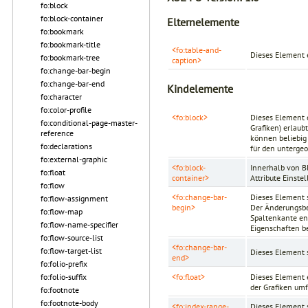
fo:block
fo:block-container
Elternelemente
fo:bookmark
fo:bookmark-title
<fo:table-and-
Dieses Element e
fo:bookmark-tree
caption>
fo:change-bar-begin
fo:change-bar-end
Kindelemente
fo:character
fo:color-profile
<fo:block>
Dieses Element e
fo:conditional-page-master-
Grafiken) erlau
reference
können beliebig
fo:declarations
für den unterge
fo:external-graphic
<fo:block-
Innerhalb von B
fo:float
container>
Attribute Einst
fo:flow
<fo:change-bar-
Dieses Element s
fo:flow-assignment
begin>
Der Änderungsbe
fo:flow-map
Spaltenkante en
fo:flow-name-specifier
Eigenschaften b
fo:flow-source-list
<fo:change-bar-
fo:flow-target-list
Dieses Element s
end>
fo:folio-prefix
<fo:float>
Dieses Element 
fo:folio-suffix
der Grafiken umf
fo:footnote
fo:footnote-body
<fo:index-range-
Dieses Element s