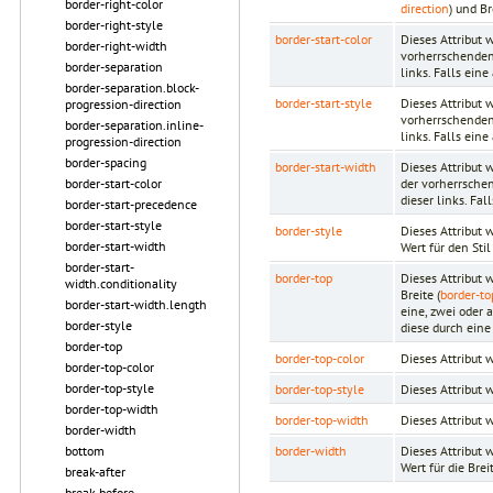
border-right-color
direction
) und Br
border-right-style
border-start-color
Dieses Attribut 
border-right-width
vorherrschenden 
border-separation
links. Falls eine
border-separation.block-
border-start-style
Dieses Attribut 
progression-direction
vorherrschenden 
border-separation.inline-
links. Falls eine
progression-direction
border-spacing
border-start-width
Dieses Attribut 
der vorherrschen
border-start-color
dieser links. Fal
border-start-precedence
border-start-style
border-style
Dieses Attribut 
border-start-width
Wert für den Stil
border-start-
border-top
Dieses Attribut 
width.conditionality
Breite (
border-to
border-start-width.length
eine, zwei oder
border-style
diese durch eine
border-top
border-top-color
Dieses Attribut
border-top-color
border-top-style
border-top-style
Dieses Attribut 
border-top-width
border-top-width
Dieses Attribut
border-width
border-width
Dieses Attribut 
bottom
Wert für die Brei
break-after
break-before