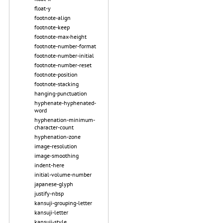
float-y
footnote-align
footnote-keep
footnote-max-height
footnote-number-format
footnote-number-initial
footnote-number-reset
footnote-position
footnote-stacking
hanging-punctuation
hyphenate-hyphenated-
word
hyphenation-minimum-
character-count
hyphenation-zone
image-resolution
image-smoothing
indent-here
initial-volume-number
japanese-glyph
justify-nbsp
kansuji-grouping-letter
kansuji-letter
kansuji-style