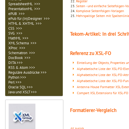
22.
Register
SpreadsheetML >>>
23.
Seiten - und einfache Seitefolgen-V
PresentationML >>>
24.
Komplexe Seitenfolgen-Vorlagen
ePUB >>>
25.
Mehrspaltige Seiten mit Spaltenlini
ePub für (In)Designer >>>
HTML & XHTML >>>
CSS >>>
Tekom-Artikel: In drei Schr
SVG >>>
MathML >>>
XML Schema >>>
XProc >>>
Referenz zu XSL-FO
Schematron >>>
DocBook >>>
DITA >>>
Einteilung der Objects, Properties 
RSS & Atom >>>
Alphabetische Liste der XSL-FO-El
Reguläre Ausdrücke >>>
Alphabetische Liste der XSL-FO-Attr
Python >>>
Alphabetische Liste der XSL-FO-Fu
Perl >>>
Antenna House Formatter XSL Exten
Oracle SQL >>>
Java und XSLT >>>
Compart XSL Extensions für XSL-FO
Formatierer-Vergleich
<< zurück