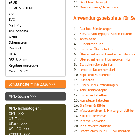
11.
Das Float-Konzept
ePUB
12.
Querverweise/Hyperlinks
HTML & XHTML
CSS
Anwendungsbeispiele für Se
SVG
MathML
1.
Attribut-Bündelungen
XML Schema
2.
Einsatz von typografischen Mitteln
XProc
3.
Textblöcke
Schematron
4.
Silbentrennung
DocBook
5.
Einfache Überschriften
DITA
6.
Überschriften mit einfachen Numm
7.
Überschriften mit komplexen Numm
RSS & Atom
8.
Zwischenüberschriften
Reguläre Ausdrücke
9.
Lebende Kolumnentitel
Oracle & XML
10.
Kopf- und Fußbereich
11.
Fußnoten
Schulungstermine 2026 >>>
12.
Listen und Aufzählungen
13.
Tabellenkonzepte
14.
Einfache Tabellen
XML-Glossar >>>
15.
Komplexe Tabellen
16.
Grafiken & Bilder
XML-Technologien
:
17.
Wasserzeichen & Hintergrundbilder
XML >>>
18.
Externe Verweise
XSLT >>>
19.
Interne Verweise
XPath >>>
20.
Inhaltsverzeichnisse
XSL-FO >>>
21.
Lesezeichen in PDF-Dokumenten
WordML >>>