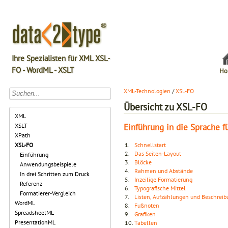
Ihre Spezialisten für XML XSL-
FO - WordML - XSLT
Ho
XML-Technologien
/
XSL-FO
Übersicht zu XSL-FO
XML
Einführung in die Sprache 
XSLT
XPath
XSL-FO
1.
Schnellstart
2.
Das Seiten-Layout
Einführung
3.
Blöcke
Anwendungsbeispiele
4.
Rahmen und Abstände
In drei Schritten zum Druck
5.
Inzeilige Formatierung
Referenz
6.
Typografische Mittel
Formatierer-Vergleich
7.
Listen, Aufzählungen und Beschreib
WordML
8.
Fußnoten
SpreadsheetML
9.
Grafiken
PresentationML
10.
Tabellen