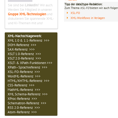
Tipp der data2type-Redaktion:
Sie sind bei
LinkedIn
? Wir auch.
Zum Thema
XSL-FO
bieten wir auch folge
Werden Sie Mitglied in unserer
XSL-FO
Gruppe XML-Technologien
und
XML-Workflows in Verlagen
diskutieren Sie spannende XML-
und KI-Themen mit uns!
XML-Nachschlagewerk:
XML 1.0 & 1.1-Referenz >>>
DOM-Referenz >>>
SAX-Referenz >>>
XSLT 1.0-Referenz >>>
XSLT 2.0-Referenz >>>
XSLT- & XPath-Funktionen >>>
XPath–Sprachreferenz >>>
XSL-FO-Referenz >>>
WordML-Referenz >>>
HTML/XHTML-Referenz >>>
CSS-Referenz >>>
MathML-Referenz >>>
XML Schema-Referenz >>>
XProc-Referenz >>>
Schematron-Referenz >>>
RSS 2.0-Referenz >>>
Atom-Referenz >>>