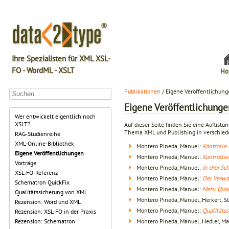
Ihre Spezialisten für XML XSL-
FO - WordML - XSLT
Ho
Publikationen
/ Eigene Veröffentlichun
Eigene Veröffentlichunge
Wer entwickelt eigentlich noch
XSLT?
Auf dieser Seite finden Sie eine Auflis
Thema XML und Publishing in verschied
RAG-Studienreihe
XML-Online-Bibliothek
Montero Pineda, Manuel:
Kontrolle 
Eigene Veröffentlichungen
Montero Pineda, Manuel:
Kontrolli
Vorträge
Montero Pineda, Manuel:
In drei Sc
XSL-FO-Referenz
Montero Pineda, Manuel:
Der Verwa
Schematron QuickFix
Montero Pineda, Manuel:
Mehr Qual
Qualitätssicherung von XML
Montero Pineda, Manuel, Herkert, S
Rezension: Word und XML
Montero Pineda, Manuel:
Qualitäts
Rezension: XSL-FO in der Praxis
Montero Pineda, Manuel, Hedler, Ma
Rezension: Schematron