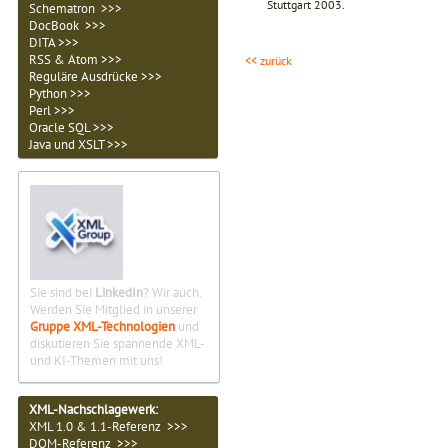
Stuttgart 2003.
Schematron >>>
DocBook >>>
DITA >>>
RSS & Atom >>>
<< zurück
Reguläre Ausdrücke >>>
Python >>>
Perl >>>
Oracle SQL >>>
Java und XSLT >>>
Sie sind bei
LinkedIn
? Wir auch.
Werden Sie Mitglied in unserer
Gruppe XML-Technologien
und
diskutieren Sie spannende XML-
und KI-Themen mit uns!
XML-Nachschlagewerk:
XML 1.0 & 1.1-Referenz >>>
DOM-Referenz >>>