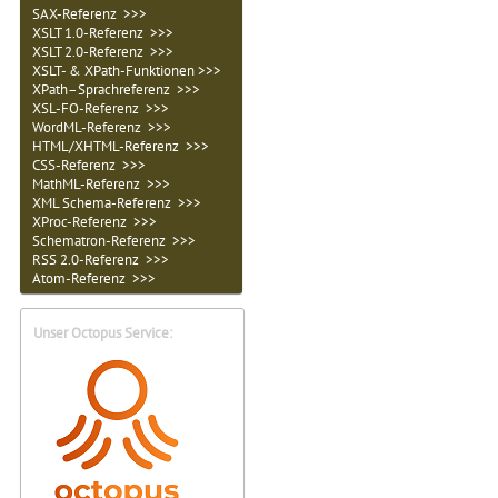
SAX-Referenz >>>
XSLT 1.0-Referenz >>>
XSLT 2.0-Referenz >>>
XSLT- & XPath-Funktionen >>>
XPath–Sprachreferenz >>>
XSL-FO-Referenz >>>
WordML-Referenz >>>
HTML/XHTML-Referenz >>>
CSS-Referenz >>>
MathML-Referenz >>>
XML Schema-Referenz >>>
XProc-Referenz >>>
Schematron-Referenz >>>
RSS 2.0-Referenz >>>
Atom-Referenz >>>
Unser Octopus Service: