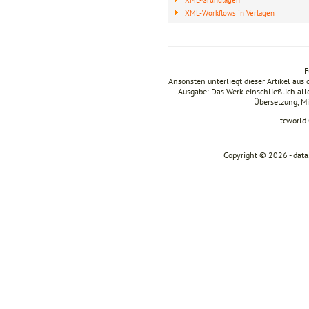
XML-Workflows in Verlagen
F
Ansonsten unterliegt dieser Artikel au
Ausgabe: Das Werk einschließlich aller
Übersetzung, Mi
tcworld
Copyright © 2026 - dat