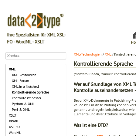
Ihre Spezialisten für XML XSL-
FO - WordML - XSLT
Ho
XML-Technologien
/
XML
/ Kontrollieren
Kontrollierende Sprache
XML
(Montero Pineda, Manuel: Kontrollierend
XML-Ressourcen
XML-Forum
Wer auf Grundlage von XML Te
XML in a Nutshell
Kontrolle auseinandersetzen –
Kontrollierende Sprache
Kontrolle ist besser
Bevor XML-Dokumente in Publishing-Proz
Python & XML
valide ist. Für diese Prüfung können 
Perl & XML
genannt und regeln beispielsweise, wie
Elemente und ihrer Attribute. In Verlag
XSLT
XPath
Was ist eine DTD?
XSL-FO
WordML