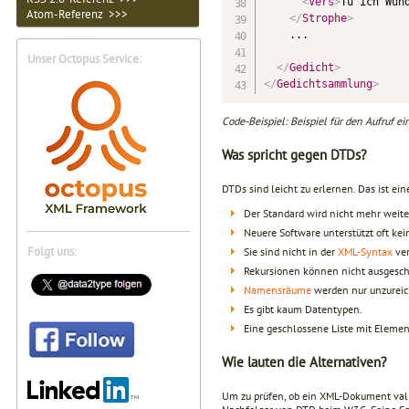
<
Vers
>
Tu ich Wun
Atom-Referenz >>>
</
Strophe
>
    ...

Unser Octopus Service:
</
Gedicht
>
</
Gedichtsammlung
>
Code-Beispiel: Beispiel für den Aufruf e
Was spricht gegen DTDs?
DTDs sind leicht zu erlernen. Das ist e
Der Standard wird nicht mehr weite
Neuere Software unterstützt oft ke
Folgt uns:
Sie sind nicht in der
XML-Syntax
ver
Rekursionen können nicht ausgesc
Namensräume
werden nur unzureic
Es gibt kaum Datentypen.
Eine geschlossene Liste mit Elemen
Wie lauten die Alternativen?
Um zu prüfen, ob ein XML-Dokument vali