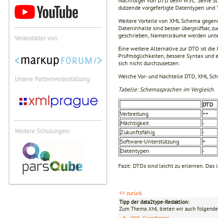
Nachfolger von DTD beim W3C. Seine Sc
dutzende vorgefertigte Datentypen und T
Weitere Vorteile von XML Schema gegenü
Dateninhalte sind besser überprüfbar, z
geschrieben, Namensräume werden unters
Veranstalter von:
Eine weitere Alternative zur DTD ist die
Prüfmöglichkeiten, bessere Syntax und e
sich nicht durchzusetzen.
Welche Vor- und Nachteile DTD, XML Sc
Unsere Partnerveranstaltung:
Tabelle: Schemasprachen im Vergleich.
DTD
Verbreitung
++
Mächtigkeit
-
Weitere Schulungen:
Zukunftsfähig
-
Software-Unterstützung
+
Datentypen
-
Fazit: DTDs sind leicht zu erlernen. Das 
<< zurück
Tipp der data2type-Redaktion:
Zum Thema
XML
bieten wir auch folgende
XML-Grundlagen