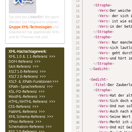
<
Strophe
>
<
Vers
>
Der weiche
<
Vers
>
 der sich 
Sie sind bei
LinkedIn
? Wir auch.
<
Vers
>
 ist wie e
Werden Sie Mitglied in unserer
Gruppe XML-Technologien
und
<
Vers
>
in der bet
diskutieren Sie spannende XML-
</
Strophe
>
und KI-Themen mit uns!
<
Strophe
>
<
Vers
>
 Nur manch
<
Vers
>
sich lautl
XML-Nachschlagewerk:
<
Vers
>
 geht durc
XML 1.0 & 1.1-Referenz >>>
<
Vers
>
und hört i
DOM-Referenz >>>
</
Strophe
>
SAX-Referenz >>>
</
Gedicht
>
XSLT 1.0-Referenz >>>
XSLT 2.0-Referenz >>>
<
Gedicht
>
XSLT- & XPath-Funktionen >>>
<
Titel
>
Der Zauberl
XPath–Sprachreferenz >>>
<
Strophe
>
XSL-FO-Referenz >>>
<
Vers
>
Hat der al
WordML-Referenz >>>
<
Vers
>
Sich doch 
HTML/XHTML-Referenz >>>
CSS-Referenz >>>
<
Vers
>
Und nun so
MathML-Referenz >>>
<
Vers
>
Auch nach 
XML Schema-Referenz >>>
<
Vers
>
Seine Wort
XProc-Referenz >>>
<
Vers
>
Merkt ich 
Schematron-Referenz >>>
<
Vers
>
Und mit Ge
RSS 2.0-Referenz >>>