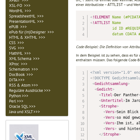
XPath >>>
?
einer Attributliste –
– und Wert
ATTLIST
XSL-FO >>>
WordML >>>
SpreadsheetML >>>
<
!ELEMENT
Name
(#PCDAT
PresentationML >>>
<
!ATTLIST
Name
ePUB >>>
id
ID
#REQUI
ePub für (In)Designer >>>
datum
CDATA
HTML & XHTML >>>
CSS >>>
Code-Beispiel: Die Definition von Attrib
SVG >>>
MathML >>>
In dem Beispiel ist zu sehen, dass es fü
XML Schema >>>
enthalten müssen. Das folgende Code-Bei
XProc >>>
Schematron >>>
<?xml version="1.0" en
DocBook >>>
<!
DOCTYPE
Gedichtsamml
DITA >>>
<
Gedichtsammlung
>
RSS & Atom >>>
<
Gedicht
>
Reguläre Ausdrücke >>>
<
Titel
>
Der Panther
Python >>>
Perl >>>
<
Untertitel
>
Im Jar
Oracle SQL >>>
<
Strophe
>
Java und XSLT >>>
<
Vers
>
Sein Blick
<
Vers
>
so müd gew
<
Vers
>
Ihm ist, a
<
Vers
>
 und hinte
</
Strophe
>