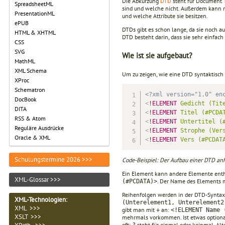
Die Abkürzung
DTD
steht für Document T
SpreadsheetML
sind und welche nicht. Außerdem kann m
PresentationML
und welche Attribute sie besitzen.
ePUB
DTDs gibt es schon lange, da sie noch a
HTML & XHTML
DTD besteht darin, dass sie sehr einfach 
CSS
SVG
Wie ist sie aufgebaut?
MathML
XML Schema
Um zu zeigen, wie eine DTD syntaktisch a
XProc
Schematron
<?xml version="1.0" en
DocBook
<
!ELEMENT
Gedicht
(Tit
DITA
<
!ELEMENT
Titel
(#PCDA
RSS & Atom
<
!ELEMENT
Untertitel
(
Reguläre Ausdrücke
<
!ELEMENT
Strophe
(Ver
Oracle & XML
<
!ELEMENT
Vers
(#PCDAT
Schulungstermine 2026 >>>
Code-Beispiel: Der Aufbau einer DTD anh
Ein Element kann andere Elemente enth
XML-Glossar >>>
. Der Name des Elements 
(#PCDATA)>
Reihenfolgen werden in der DTD-Syntax
XML-Technologien
:
(Unterelement1, Unterelement2
XML >>>
gibt man mit
an:
+
<!ELEMENT Name 
XSLT >>>
mehrmals vorkommen. Ist etwas optional
oft;
steht für einmal oder keinmal. Al