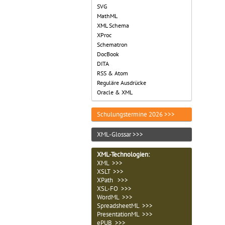
SVG
MathML
XML Schema
XProc
Schematron
DocBook
DITA
RSS & Atom
Reguläre Ausdrücke
Oracle & XML
Schulungstermine 2026 >>>
XML-Glossar >>>
XML-Technologien
:
XML >>>
XSLT >>>
XPath >>>
XSL-FO >>>
WordML >>>
SpreadsheetML >>>
PresentationML >>>
ePUB >>>