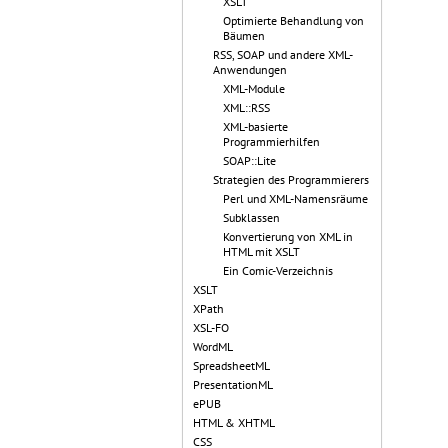
XSLT
Optimierte Behandlung von
Bäumen
RSS, SOAP und andere XML-
Anwendungen
XML-Module
XML::RSS
XML-basierte
Programmierhilfen
SOAP::Lite
Strategien des Programmierers
Perl und XML-Namensräume
Subklassen
Konvertierung von XML in
HTML mit XSLT
Ein Comic-Verzeichnis
XSLT
XPath
XSL-FO
WordML
SpreadsheetML
PresentationML
ePUB
HTML & XHTML
CSS