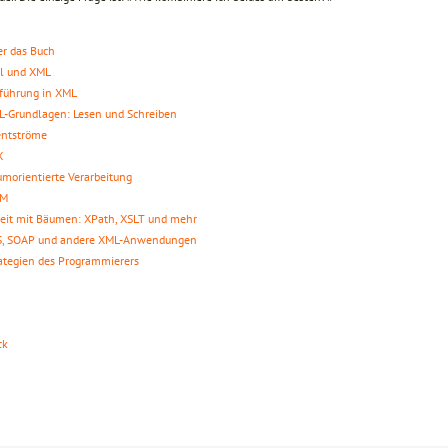
r das Buch
l und XML
führung in XML
-Grundlagen: Lesen und Schreiben
entströme
X
morientierte Verarbeitung
M
eit mit Bäumen: XPath, XSLT und mehr
S, SOAP und andere XML-Anwendungen
ategien des Programmierers
ck