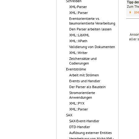
Schreiben
Tipp de
Zum T
XML-Parser
XM
XML::Parser
Eventorientierte vs.
baumorientierte Verarbeitung
Den Parser arbeiten lassen
Anson
XML::LibXML
aller 
XML::XPath
Validierung von Dokumenten
XML::Writer
Zeichensätze und
Codierungen
Eventströme
Arbeit mit Strömen
Events und Handler
Der Parser als Baustein
Stromorientierte
Anwendungen
XML::PYX
XML::Parser
SAX
SAX-Event-Handler
DTD-Handler
Auflösung externer Entities
Verarbeitung von Nicht-XML-