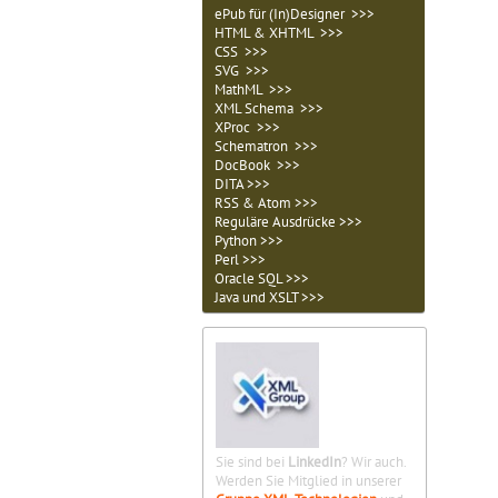
ePub für (In)Designer >>>
HTML & XHTML >>>
CSS >>>
SVG >>>
MathML >>>
XML Schema >>>
XProc >>>
Schematron >>>
DocBook >>>
DITA >>>
RSS & Atom >>>
Reguläre Ausdrücke >>>
Python >>>
Perl >>>
Oracle SQL >>>
Java und XSLT >>>
Sie sind bei
LinkedIn
? Wir auch.
Werden Sie Mitglied in unserer