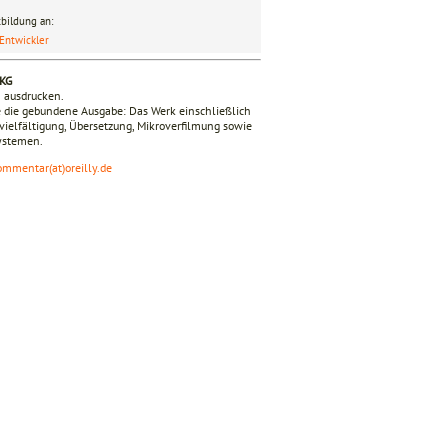
bildung an:
Entwickler
 KG
n ausdrucken.
 die gebundene Ausgabe: Das Werk einschließlich
ervielfältigung, Übersetzung, Mikroverfilmung sowie
Systemen.
ommentar(at)oreilly.de