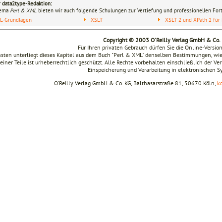
r data2type-Redaktion:
hema
Perl & XML
bieten wir auch folgende Schulungen zur Vertiefung und professionellen Fort
L-Grundlagen
XSLT
XSLT 2 und XPath 2 für 
Copyright © 2003 O'Reilly Verlag GmbH & Co.
Für Ihren privaten Gebrauch dürfen Sie die Online-Versio
sten unterliegt dieses Kapitel aus dem Buch "Perl & XML" denselben Bestimmungen, wie
seiner Teile ist urheberrechtlich geschützt. Alle Rechte vorbehalten einschließlich der V
Einspeicherung und Verarbeitung in elektronischen 
O’Reilly Verlag GmbH & Co. KG, Balthasarstraße 81, 50670 Köln,
k