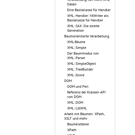
Daten
Eine Basisklasse für Handler
XML::Handler::YAWriter als
Basisklasse für Handler
XML::SAX: Die zweite
Generation
Baumorientierte Verarbeitung
XML-Bäume
XML::Simple
Der Baummodus von
XML::Parser
XML::SimpleObject
XML::TreeBuilder
XML::Grove
DOM
DOM und Perl
Referenz der Klassen-API
von DOM
XML::DOM
XML::LibXML
Arbeit mit Bäumen: XPath,
XSLT und mehr
Baumkletterer
XPath