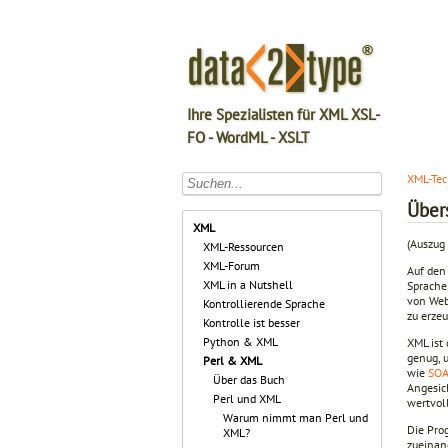
Ihre Spezialisten für XML XSL-
FO - WordML - XSLT
XML-Tec
Über
XML
(Auszug 
XML-Ressourcen
XML-Forum
Auf den
XML in a Nutshell
Sprache
von Web
Kontrollierende Sprache
zu erze
Kontrolle ist besser
Python & XML
XML ist 
genug, 
Perl & XML
wie
SO
Über das Buch
Angesich
Perl und XML
wertvol
Warum nimmt man Perl und
Die Pro
XML?
zueinand