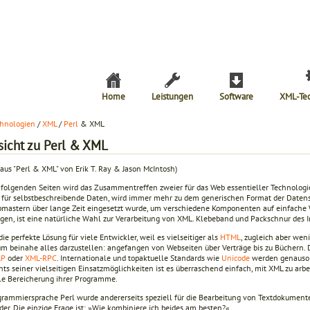
Home
Leistungen
Software
XML-Te
hnologien
/
XML
/
Perl
& XML
sicht zu Perl & XML
aus "Perl & XML" von Erik T. Ray & Jason McIntosh)
 folgenden Seiten wird das Zusammentreffen zweier für das Web essentieller Technologi
 für selbstbeschreibende Daten, wird immer mehr zu dem generischen Format der Datensp
mastern über lange Zeit eingesetzt wurde, um verschiedene Komponenten auf einfache 
ugen, ist eine natürliche Wahl zur Verarbeitung von XML. Klebeband und Packschnur des I
die perfekte Lösung für viele Entwickler, weil es vielseitiger als
HTML
, zugleich aber wen
um beinahe alles darzustellen: angefangen von Webseiten über Verträge bis zu Büchern. D
AP
oder
XML-RPC
. Internationale und topaktuelle Standards wie
Unicode
werden genauso u
ts seiner vielseitigen Einsatzmöglichkeiten ist es überraschend einfach, mit XML zu arbe
le Bereicherung ihrer Programme.
grammiersprache Perl wurde andererseits speziell für die Bearbeitung von Textdokument
er. Die einzige Frage ist: »Wie kombiniere ich beides am besten?«