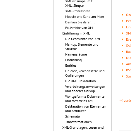
XML ist simpel mit
XML::Simple
XML-Prozessoren
Übe
Module wie Sand am Meer
Per
Denken Sie daran...
Ein
Fallstricke von XML
XML
Einführung in XML
Die Geschichte von XML
Ev
Markup, Elemente und
SA
Struktur
Bau
Namensräume
DO
Einrückung
Arb
Entities
RS
Unicode, Zeichensätze und
Codierungen
Str
Die XML-Deklaration
Verarbeitungsanweisungen
und anderer Markup
Wohlgeformte Dokumente
<< zurü
und formfreies XML
Deklaration von Elementen
und Attributen
Schemata
Transformationen
XML-Grundlagen: Lesen und