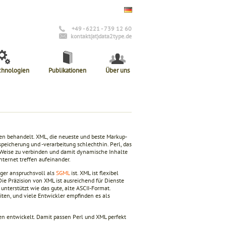
+49 - 6221 - 739 12 60
kontakt(at)data2type.de
chnologien
Publikationen
Über uns
en behandelt. XML, die neueste und beste Markup-
eicherung und -verarbeitung schlechthin. Perl, das
Weise zu verbinden und damit dynamische Inhalte
nternet treffen aufeinander.
iger anspruchsvoll als
SGML
ist. XML ist flexibel
ie Präzision von XML ist ausreichend für Dienste
nterstützt wie das gute, alte ASCII-Format.
iten, und viele Entwickler empfinden es als
en entwickelt. Damit passen Perl und XML perfekt