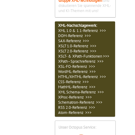
Gruppe XML-Technologien
und
diskutieren Sie spannende XML-
und KI-Themen mit uns!
XML-Nachschlagewerk:
XML 1.0 & 1.1-Referenz >>>
DOM-Referenz >>>
SAX-Referenz >>>
XSLT 1.0-Referenz >>>
XSLT 2.0-Referenz >>>
XSLT- & XPath-Funktionen >>>
XPath–Sprachreferenz >>>
XSL-FO-Referenz >>>
WordML-Referenz >>>
HTML/XHTML-Referenz >>>
CSS-Referenz >>>
MathML-Referenz >>>
XML Schema-Referenz >>>
XProc-Referenz >>>
Schematron-Referenz >>>
RSS 2.0-Referenz >>>
Atom-Referenz >>>
Unser Octopus Service: