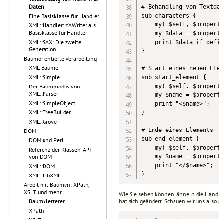
Daten
# Behandlung von Textda
sub characters {

Eine Basisklasse für Handler
    my( $self, $propert
XML::Handler::YAWriter als
Basisklasse für Handler
    my $data = $propert
XML::SAX: Die zweite
    print $data if defi
Generation
}

Baumorientierte Verarbeitung
XML-Bäume
# Start eines neuen Ele
XML::Simple
sub start_element {

    my( $self, $propert
Der Baummodus von
XML::Parser
    my $name = $propert
XML::SimpleObject
    print "<$name>";

XML::TreeBuilder
}

XML::Grove
# Ende eines Elements

DOM
sub end_element {

DOM und Perl
    my( $self, $propert
Referenz der Klassen-API
    my $name = $propert
von DOM
    print "</$name>";

XML::DOM
}
XML::LibXML
Arbeit mit Bäumen: XPath,
XSLT und mehr
Wie Sie sehen können, ähneln die Hand
hat sich geändert. Schauen wir uns also
Baumkletterer
XPath