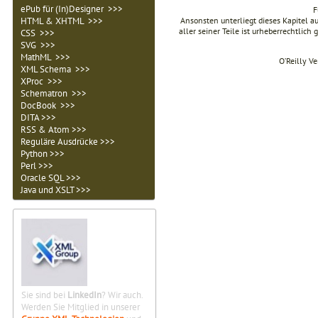
ePub für (In)Designer >>>
F
Ansonsten unterliegt dieses Kapitel 
HTML & XHTML >>>
aller seiner Teile ist urheberrechtlich
CSS >>>
SVG >>>
MathML >>>
O’Reilly V
XML Schema >>>
XProc >>>
Schematron >>>
DocBook >>>
DITA >>>
RSS & Atom >>>
Reguläre Ausdrücke >>>
Python >>>
Perl >>>
Oracle SQL >>>
Java und XSLT >>>
Sie sind bei
LinkedIn
? Wir auch.
Werden Sie Mitglied in unserer