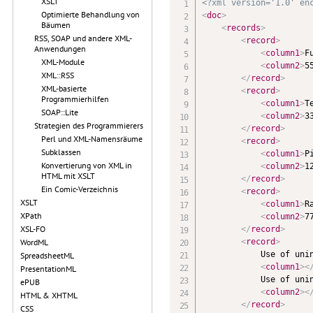
XSLT
<?xml version='1.0' en
Optimierte Behandlung von
<
doc
>
Bäumen
<
records
>
RSS, SOAP und andere XML-
<
record
>
Anwendungen
<
column1
>
F
XML-Module
<
column2
>
5
XML::RSS
</
record
>
XML-basierte
<
record
>
Programmierhilfen
<
column1
>
T
SOAP::Lite
<
column2
>
3
Strategien des Programmierers
</
record
>
Perl und XML-Namensräume
<
record
>
Subklassen
<
column1
>
P
Konvertierung von XML in
<
column2
>
1
HTML mit XSLT
</
record
>
Ein Comic-Verzeichnis
<
record
>
XSLT
<
column1
>
R
XPath
<
column2
>
7
XSL-FO
</
record
>
<
record
>
WordML
            Use of unin
SpreadsheetML
<
column1
>
<
PresentationML
            Use of unin
ePUB
<
column2
>
<
HTML & XHTML
</
record
>
CSS