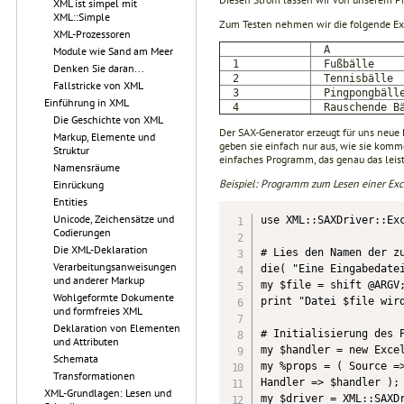
XML ist simpel mit
XML::Simple
Zum Testen nehmen wir die folgende Exc
XML-Prozessoren
A
Module wie Sand am Meer
1
Fußbälle
Denken Sie daran...
2
Tennisbälle
Fallstricke von XML
3
Pingpongbäll
Einführung in XML
4
Rauschende Bä
Die Geschichte von XML
Der SAX-Generator erzeugt für uns neu
Markup, Elemente und
geben sie einfach nur aus, wie sie komm
Struktur
einfaches Programm, das genau das leist
Namensräume
Beispiel: Programm zum Lesen einer Exc
Einrückung
Entities
Unicode, Zeichensätze und
use XML::SAXDriver::Exc
Codierungen
Die XML-Deklaration
# Lies den Namen der zu
Verarbeitungsanweisungen
die( "Eine Eingabedatei
und anderer Markup
my $file = shift @ARGV;
Wohlgeformte Dokumente
print "Datei $file wird
und formfreies XML
Deklaration von Elementen
# Initialisierung des P
und Attributen
my $handler = new Excel
Schemata
my %props = ( Source =>
Transformationen
Handler => $handler );

XML-Grundlagen: Lesen und
my $driver = XML::SAXDr