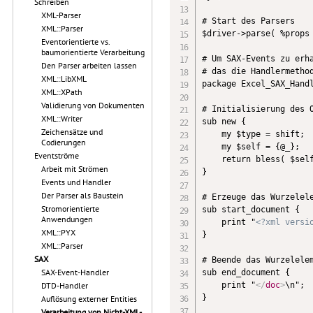
Schreiben
XML-Parser
# Start des Parsers

XML::Parser
$driver->parse( %props 
Eventorientierte vs.
baumorientierte Verarbeitung
# Um SAX-Events zu erha
Den Parser arbeiten lassen
# das die Handlermethod
XML::LibXML
package Excel_SAX_Handl
XML::XPath
Validierung von Dokumenten
# Initialisierung des O
XML::Writer
sub new {

Zeichensätze und
    my $type = shift;

Codierungen
    my $self = {@_};

Eventströme
    return bless( $self
Arbeit mit Strömen
}

Events und Handler
Der Parser als Baustein
# Erzeuge das Wurzelele
Stromorientierte
sub start_document {

Anwendungen
    print "
<?xml versi
XML::PYX
}

XML::Parser
SAX
# Beende das Wurzelelem
SAX-Event-Handler
sub end_document {

    print "
</
doc
>
\n";

DTD-Handler
}

Auflösung externer Entities
Verarbeitung von Nicht-XML-