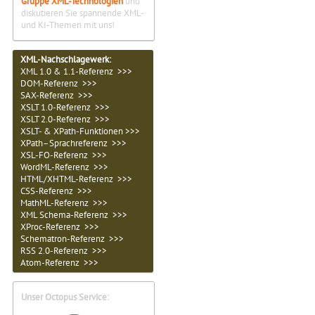
Gruppe XML-Technologien
und
diskutieren Sie spannende XML-
und KI-Themen mit uns!
XML-Nachschlagewerk:
XML 1.0 & 1.1-Referenz >>>
DOM-Referenz >>>
SAX-Referenz >>>
XSLT 1.0-Referenz >>>
XSLT 2.0-Referenz >>>
XSLT- & XPath-Funktionen >>>
XPath–Sprachreferenz >>>
XSL-FO-Referenz >>>
WordML-Referenz >>>
HTML/XHTML-Referenz >>>
CSS-Referenz >>>
MathML-Referenz >>>
XML Schema-Referenz >>>
XProc-Referenz >>>
Schematron-Referenz >>>
RSS 2.0-Referenz >>>
Atom-Referenz >>>
Unser Octopus Service: