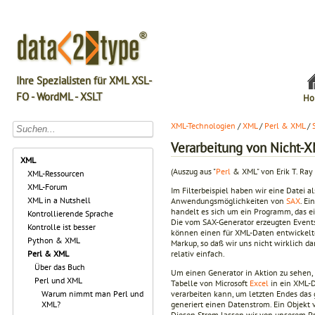
Ihre Spezialisten für XML XSL-
FO - WordML - XSLT
Ho
XML-Technologien
/
XML
/
Perl & XML
/
Verarbeitung von Nicht-
XML
(Auszug aus "
Perl
& XML" von Erik T. Ray
XML-Ressourcen
XML-Forum
Im Filterbeispiel haben wir eine Datei a
XML in a Nutshell
Anwendungsmöglichkeiten von
SAX
. Ei
handelt es sich um ein Programm, das ei
Kontrollierende Sprache
Die vom SAX-Generator erzeugten Events 
Kontrolle ist besser
können einen für XML-Daten entwickelte
Python & XML
Markup, so daß wir uns nicht wirklich 
relativ einfach.
Perl & XML
Über das Buch
Um einen Generator in Aktion zu sehen,
Perl und XML
Tabelle von Microsoft
Excel
in ein XML-D
verarbeiten kann, um letzten Endes das
Warum nimmt man Perl und
generiert einen Datenstrom. Ein Objekt
XML?
Diesen Strom lassen wir von unserem 