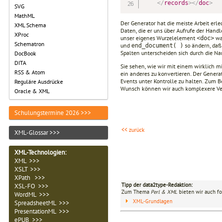
</
records
>
</
doc
>
SVG
MathML
Der Generator hat die meiste Arbeit erle
XML Schema
Daten, die er uns über Aufrufe der Ha
XProc
unser eigenes Wurzelelement
war
<doc>
Schematron
und
so ändern, daß 
end_document( )
Spalten unterscheiden sich durch die 
DocBook
DITA
Sie sehen, wie wir mit einem wirklich 
RSS & Atom
ein anderes zu konvertieren. Der Generat
Events unter Kontrolle zu halten. Zum 
Reguläre Ausdrücke
Wunsch können wir auch komplexere Vera
Oracle & XML
Schulungstermine 2026 >>>
<< zurück
XML-Glossar >>>
XML-Technologien
:
XML >>>
XSLT >>>
XPath >>>
Tipp der data2type-Redaktion:
XSL-FO >>>
Zum Thema
Perl & XML
bieten wir auch fo
WordML >>>
XML-Grundlagen
SpreadsheetML >>>
PresentationML >>>
ePUB >>>