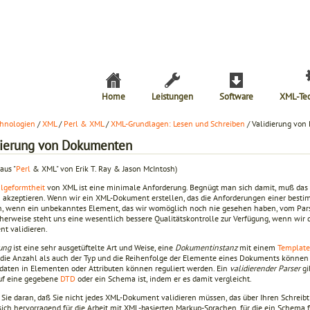
Home
Leistungen
Software
XML-Te
hnologien
/
XML
/
Perl & XML
/
XML-Grundlagen: Lesen und Schreiben
/ Validierung vo
dierung von Dokumenten
aus "
Perl
& XML" von Erik T. Ray & Jason McIntosh)
lgeformtheit
von XML ist eine minimale Anforderung. Begnügt man sich damit, muß das
 akzeptieren. Wenn wir ein XML-Dokument erstellen, das die Anforderungen einer besti
n, wenn ein unbekanntes Element, das wir womöglich noch nie gesehen haben, vom Parse
cherweise steht uns eine wesentlich bessere Qualitätskontrolle zur Verfügung, wenn wir 
t validieren.
rung
ist eine sehr ausgetüftelte Art und Weise, eine
Dokumentinstanz
mit einem
Template
die Anzahl als auch der Typ und die Reihenfolge der Elemente eines Dokuments können ü
daten in Elementen oder Attributen können reguliert werden. Ein
validierender Parser
gi
uf eine gegebene
DTD
oder ein Schema ist, indem er es damit vergleicht.
Sie daran, daß Sie nicht jedes XML-Dokument validieren müssen, das über Ihren Schreib
sich hervorragend für die Arbeit mit XML-basierten Markup-Sprachen, für die ein Schema f