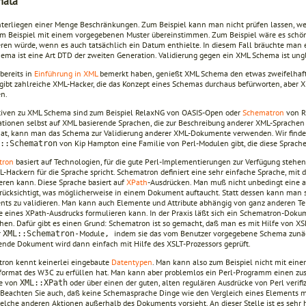
mata
terliegen einer Menge Beschränkungen. Zum Beispiel kann man nicht prüfen lassen, we
um Beispiel mit einem vorgegebenen Muster übereinstimmen. Zum Beispiel wäre es schö
eren würde, wenn es auch tatsächlich ein Datum enthielte. In diesem Fall bräuchte man 
ma ist eine Art DTD der zweiten Generation. Validierung gegen ein XML Schema ist unglei
bereits in
Einführung in XML
bemerkt haben, genießt XML Schema den etwas zweifelhafte
s gibt zahlreiche XML-Hacker, die das Konzept eines Schemas durchaus befürworten, aber
n.
tiven zu XML Schema sind zum Beispiel RelaxNG von OASIS-Open oder
Schematron
von Ri
kationen selbst auf XML basierende Sprachen, die zur Beschreibung anderer XML-Sprac
hat, kann man das Schema zur Validierung anderer XML-Dokumente verwenden. Wir find
von Kip Hampton eine Familie von Perl-Modulen gibt, die diese Sprach
::Schematron
tron
basiert auf Technologien, für die gute Perl-Implementierungen zur Verfügung stehen;
L-Hackern für die Sprache spricht. Schematron definiert eine sehr einfache Sprache, mi
ieren kann. Diese Sprache basiert auf
XPath
-Ausdrücken. Man muß nicht unbedingt eine al
erücksichtigt, was möglicherweise in einem Dokument auftaucht. Statt dessen kann man s
ts zu validieren. Man kann auch Elemente und Attribute abhängig von ganz anderen T
fe eines XPath-Ausdrucks formulieren kann. In der Praxis läßt sich ein Schematron-Do
chen. Dafür gibt es einen Grund: Schematron ist so gemacht, daß man es mit Hilfe von X
r
Module
indem sie das vom Benutzer vorgegebene Schema zunäc
XML::Schematron-
,
rende Dokument wird dann einfach mit Hilfe des XSLT-Prozessors geprüft.
ron kennt keinerlei eingebaute
Datentypen
. Man kann also zum Beispiel nicht mit einem
ormat des W3C zu erfüllen hat. Man kann aber problemlos ein Perl-Programm einen zusä
fe von
oder über einen der guten, alten regulären Ausdrücke von Perl verifiz
XML::XPath
 Beachten Sie auch, daß keine Schemasprache Dinge wie den Vergleich eines Elements m
elche anderen Aktionen außerhalb des Dokuments vorsieht. An dieser Stelle ist es sehr 