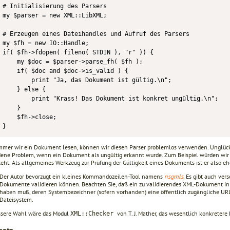
# Initialisierung des Parsers

my $parser = new XML::LibXML;

# Erzeugen eines Dateihandles und Aufruf des Parsers

my $fh = new IO::Handle;

if( $fh->fdopen( fileno( STDIN ), "r" )) {

    my $doc = $parser->parse_fh( $fh );

    if( $doc and $doc->is_valid ) {

        print "Ja, das Dokument ist gültig.\n";

    } else {

        print "Krass! Das Dokument ist konkret ungültig.\n";

    }

    $fh->close;

}
mer wir ein Dokument lesen, können wir diesen Parser problemlos verwenden. Unglückl
ene Problem, wenn ein Dokument als ungültig erkannt wurde. Zum Beispiel würden wir 
teht. Als allgemeines Werkzeug zur Prüfung der Gültigkeit eines Dokuments ist er also e
Der Autor bevorzugt ein kleines Kommandozeilen-Tool namens
nsgmls
. Es gibt auch ver
Dokumente validieren können. Beachten Sie, daß ein zu validierendes XML-Dokument i
haben muß, deren Systembezeichner (sofern vorhanden) eine öffentlich zugängliche UR
Dateisystem.
ssere Wahl wäre das Modul
von T. J. Mather, das wesentlich konkreter
XML::Checker