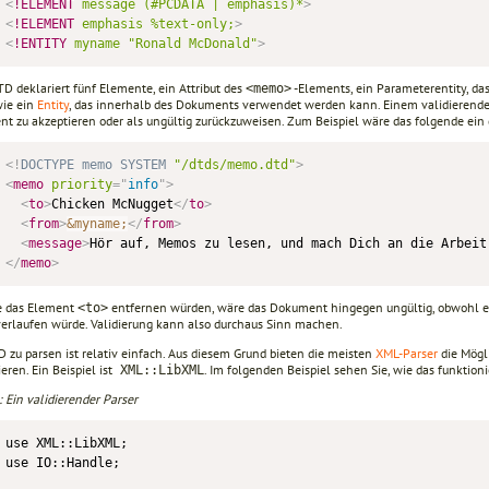
<
!ELEMENT
message
(#PCDATA
|
emphasis)*
>
<
!ELEMENT
emphasis
%text-only;
>
<
!ENTITY
myname
"Ronald
McDonald"
>
D deklariert fünf Elemente, ein Attribut des
-Elements, ein Parameterentity, da
<memo>
wie ein
Entity
, das innerhalb des Dokuments verwendet werden kann. Einem validierende
t zu akzeptieren oder als ungültig zurückzuweisen. Zum Beispiel wäre das folgende ein
<!
DOCTYPE
memo
SYSTEM
"/dtds/memo.dtd"
>
<
memo
priority
=
"
info
"
>
<
to
>
Chicken McNugget
</
to
>
<
from
>
&myname;
</
from
>
<
message
>
Hör auf, Memos zu lesen, und mach Dich an die Arbeit
</
memo
>
ie das Element
entfernen würden, wäre das Dokument hingegen ungültig, obwohl e
<to>
 verlaufen würde. Validierung kann also durchaus Sinn machen.
D zu parsen ist relativ einfach. Aus diesem Grund bieten die meisten
XML-Parser
die Mögl
ieren. Ein Beispiel ist
. Im folgenden Beispiel sehen Sie, wie das funktioni
XML::LibXML
: Ein validierender Parser
use XML::LibXML;

use IO::Handle;    
