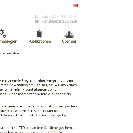
+49 - 6221 - 739 12 60
kontakt(at)data2type.de
chnologien
Publikationen
Über uns
n Dokumenten
 verarbeitende Programm eine Menge in blindem
mmten Anwendung erfüllen soll, tun wir uns keinen
r ohne jeden Protest akzeptiert wird.
derlei Dinge überprüfen wollen: Wir können ein
oder einer spezifizierten Grammatik zu vergleichen.
berprüft werden. Selbst die Muster der
bt darüber Auskunft, ob das Dokument gültig in
tisch rutscht. DTD und andere Validierungsschemata
estgelegt wurde. Beispiele sind
XHTML
für