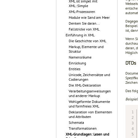
XML ist simpel mit
Webseit
XML::Simple
entschei
XML-Prozessoren
automat
Module wie Sand am Meer
Dagegen
Denken Sie daran...
Beispie
Fallstricke von XML
ist, da
Einführung in XML
Wenn Si
Die Geschichte von XML
durchaus
Markup, Elemente und
daran, 
Struktur
Möglichk
Namensräume
DTDs
Einrückung
Entities
Documen
Unicode, Zeichensätze und
Spezifik
Codierungen
Zeiche
Die XML-Deklaration
Das folg
Verarbeitungsanweisungen
und anderer Markup
Beispiel
Wohlgeformte Dokumente
und formfreies XML
Deklaration von Elementen
und Attributen
Schemata
Transformationen
XML-Grundlagen: Lesen und