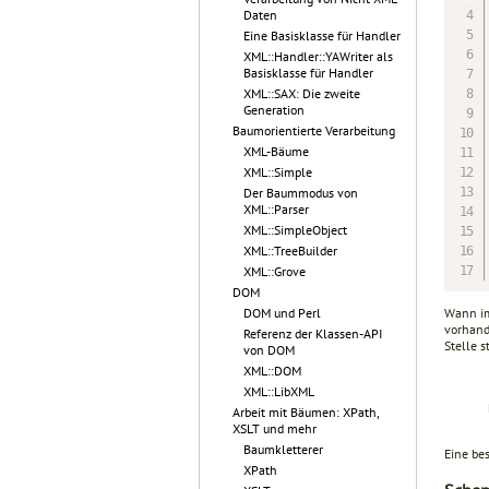
Daten
Eine Basisklasse für Handler
XML::Handler::YAWriter als
Basisklasse für Handler
XML::SAX: Die zweite
Generation
Baumorientierte Verarbeitung
XML-Bäume
XML::Simple
Der Baummodus von
XML::Parser
XML::SimpleObject
XML::TreeBuilder
XML::Grove
DOM
DOM und Perl
Wann im
vorhand
Referenz der Klassen-API
Stelle s
von DOM
XML::DOM
XML::LibXML
Arbeit mit Bäumen: XPath,
XSLT und mehr
Baumkletterer
Eine be
XPath