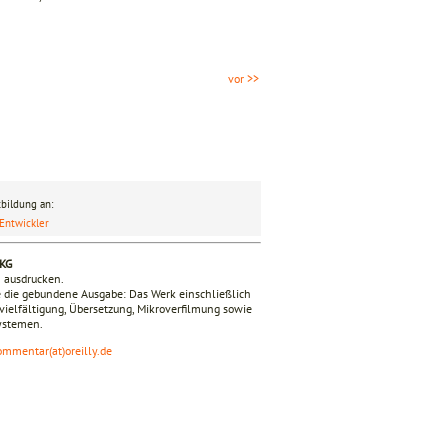
vor >>
bildung an:
Entwickler
 KG
n ausdrucken.
 die gebundene Ausgabe: Das Werk einschließlich
ervielfältigung, Übersetzung, Mikroverfilmung sowie
Systemen.
ommentar(at)oreilly.de