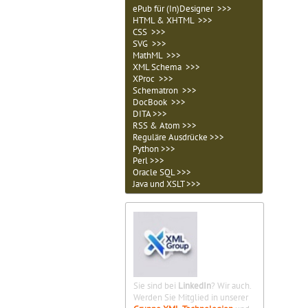
ePub für (In)Designer >>>
HTML & XHTML >>>
CSS >>>
SVG >>>
MathML >>>
XML Schema >>>
XProc >>>
Schematron >>>
DocBook >>>
DITA >>>
RSS & Atom >>>
Reguläre Ausdrücke >>>
Python >>>
Perl >>>
Oracle SQL >>>
Java und XSLT >>>
Sie sind bei
LinkedIn
? Wir auch.
Werden Sie Mitglied in unserer