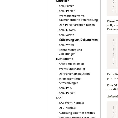
Schreiben
XML-Parser
XML::Parser
Eventorientierte vs.
baumorientierte Verarbeitung
Diese DT
Den Parser arbeiten lassen
soll, so
Dokumen
XML::LibXML
XML::XPath
Validierung von Dokumenten
XML::Writer
Zeichensätze und
Codierungen
Eventströme
Arbeit mit Strömen
Events und Handler
Der Parser als Baustein
Falls S
positiv
Stromorientierte
Anwendungen
Eine DT
XML::PYX
zu valid
XML::Parser
Beispiel
SAX
SAX-Event-Handler
DTD-Handler
Auflösung externer Entities
Verarbeitung von Nicht-XML-