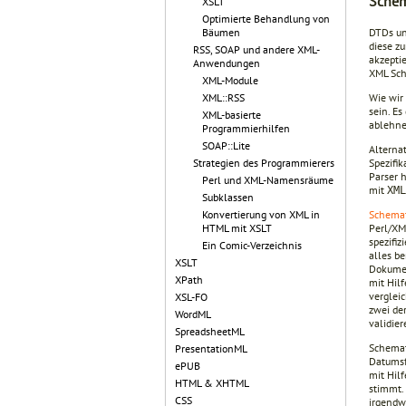
Sche
XSLT
Optimierte Behandlung von
DTDs un
Bäumen
diese z
RSS, SOAP und andere XML-
akzepti
Anwendungen
XML Sche
XML-Module
Wie wir 
XML::RSS
sein. E
XML-basierte
ablehne
Programmierhilfen
SOAP::Lite
Alterna
Spezifi
Strategien des Programmierers
Parser 
Perl und XML-Namensräume
mit
XML
Subklassen
Schema
Konvertierung von XML in
Perl/XM
HTML mit XSLT
spezifiz
Ein Comic-Verzeichnis
alles b
XSLT
Dokumen
XPath
mit Hil
verglei
XSL-FO
zwei de
WordML
validie
SpreadsheetML
Schemat
PresentationML
Datumsf
ePUB
mit Hil
HTML & XHTML
stimmt.
CSS
irgendw