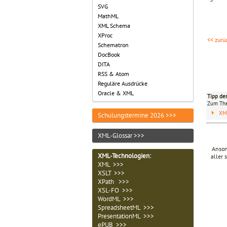
SVG
MathML
XML Schema
XProc
<< zurü
Schematron
DocBook
DITA
RSS & Atom
Reguläre Ausdrücke
Oracle & XML
Tipp de
Zum T
XM
Schulungstermine 2026 >>>
XML-Glossar >>>
Anson
XML-Technologien
:
aller 
XML >>>
XSLT >>>
XPath >>>
XSL-FO >>>
WordML >>>
SpreadsheetML >>>
PresentationML >>>
ePUB >>>