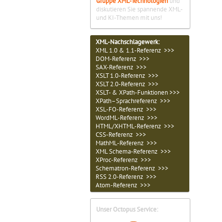
Gruppe XML-Technologien
und
diskutieren Sie spannende XML-
und KI-Themen mit uns!
XML-Nachschlagewerk:
XML 1.0 & 1.1-Referenz >>>
DOM-Referenz >>>
SAX-Referenz >>>
XSLT 1.0-Referenz >>>
XSLT 2.0-Referenz >>>
XSLT- & XPath-Funktionen >>>
XPath–Sprachreferenz >>>
XSL-FO-Referenz >>>
WordML-Referenz >>>
HTML/XHTML-Referenz >>>
CSS-Referenz >>>
MathML-Referenz >>>
XML Schema-Referenz >>>
XProc-Referenz >>>
Schematron-Referenz >>>
RSS 2.0-Referenz >>>
Atom-Referenz >>>
Unser Octopus Service: