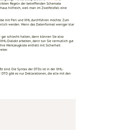
trikten Regeln der betreffenden Schemata
chaus hilfreich, weil man im Zweifelsfall eine
gabe mit Perl und XML durchführen möchte. Zum
derlich werden. Wenn das Datenformat weniger klar
r gar schlecht halten, dann können Sie also
 XML-Dialekt arbeiten, dann tun Sie vermutlich gut
Ihre Werkzeugkiste enthält mit Sicherheit
eiter.
t sind. Die Syntax der DTDs ist in der XML-
r DTD gibt es nur Deklarationen, die alle mit den