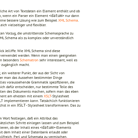
lche Art von Textdaten ein Element enthält und ob
n, wenn ein Parser ein Element
nur dann
<datum>
eine bessere Lösung wie zum Beispiel
XML Schema
.
ch vielseitiger und flexibler.
n Vorzug, die umstrittenste Schemasprache zu
 XML Schema als zu komplex oder unverständlich
ck Jelliffe. Wie XML Schema sind diese
hen verwendet werden. Wenn man einen geeigneten
en besonders
Schematron
sehr interessant, weil es
e zugänglich macht.
 ein weiterer Punkt, der aus der Sicht von
t der man das Aussehen bestimmter Dinge
les voraussehende Grammatik spezifizieren, die
ich dafür entscheiden, nur bestimmte Teile des
eilen des Dokuments machen, sofern man das eben
kument am ehesten mit einem
XSLT
-Stylesheet
SLT implementieren kann. Tatsächlich funktionieren
hst in ein
Stylesheet transformieren. Das zu
XSLT-
 Wort festlegen, daß ein Attribut das
tzlichen Schritt einlegen lassen und zum Beispiel
ieren, ob der Inhalt eines
-Elements
<datum>
it dem Inhalt einer Datenbank erlaubt oder
hilfreich, Perl und Schemata zu vermischen.