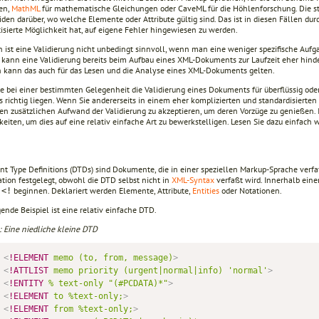
en,
MathML
für mathematische Gleichungen oder CaveML für die Höhlenforschung. Die s
den darüber, wo welche Elemente oder Attribute gültig sind. Das ist in diesen Fällen dur
isierte Möglichkeit hat, auf eigene Fehler hingewiesen zu werden.
 ist eine Validierung nicht unbedingt sinnvoll, wenn man eine weniger spezifische Auf
l kann eine Validierung bereits beim Aufbau eines XML-Dokuments zur Laufzeit eher hin
nn kann das auch für das Lesen und die Analyse eines XML-Dokuments gelten.
e bei einer bestimmten Gelegenheit die Validierung eines Dokuments für überflüssig ode
 richtig liegen. Wenn Sie andererseits in einem eher komplizierten und standardisierten
den zusätzlichen Aufwand der Validierung zu akzeptieren, um deren Vorzüge zu genießen. 
eiten, um dies auf eine relativ einfache Art zu bewerkstelligen. Lesen Sie dazu einfach w
t Type Definitions (DTDs) sind Dokumente, die in einer speziellen Markup-Sprache verfaß
ation festgelegt, obwohl die DTD selbst nicht in
XML-Syntax
verfaßt wird. Innerhalb eine
n
beginnen. Deklariert werden Elemente, Attribute,
Entities
oder Notationen.
<!
ende Beispiel ist eine relativ einfache DTD.
: Eine niedliche kleine DTD
<
!ELEMENT
memo
(to,
from,
message)
>
<
!ATTLIST
memo
priority
(urgent|normal|info)
'normal'
>
<
!ENTITY
%
text-only
"(#PCDATA)*"
>
<
!ELEMENT
to
%text-only;
>
<
!ELEMENT
from
%text-only;
>