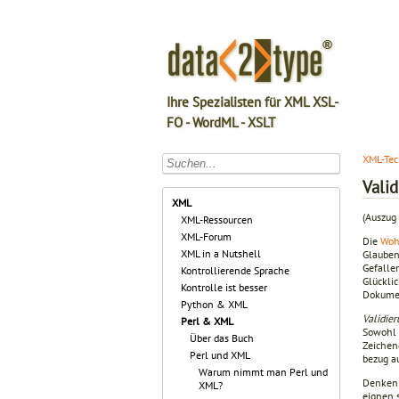
Ihre Spezialisten für XML XSL-
FO - WordML - XSLT
XML-Tec
Vali
XML
(Auszug 
XML-Ressourcen
XML-Forum
Die
Woh
XML in a Nutshell
Glauben
Gefalle
Kontrollierende Sprache
Glückli
Kontrolle ist besser
Dokumen
Python & XML
Validie
Perl & XML
Sowohl 
Über das Buch
Zeichen
Perl und XML
bezug a
Warum nimmt man Perl und
Denken 
XML?
eignen 