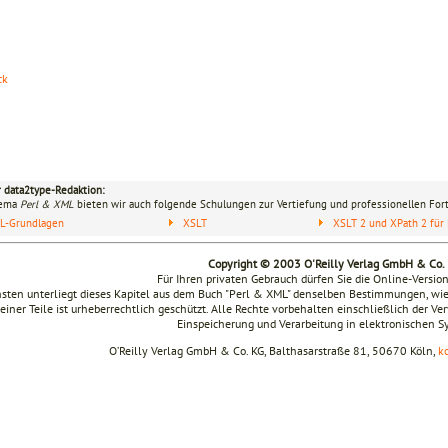
ck
r data2type-Redaktion:
hema
Perl & XML
bieten wir auch folgende Schulungen zur Vertiefung und professionellen Fort
L-Grundlagen
XSLT
XSLT 2 und XPath 2 für 
Copyright © 2003 O'Reilly Verlag GmbH & Co.
Für Ihren privaten Gebrauch dürfen Sie die Online-Versio
sten unterliegt dieses Kapitel aus dem Buch "Perl & XML" denselben Bestimmungen, wie
seiner Teile ist urheberrechtlich geschützt. Alle Rechte vorbehalten einschließlich der V
Einspeicherung und Verarbeitung in elektronischen 
O’Reilly Verlag GmbH & Co. KG, Balthasarstraße 81, 50670 Köln,
k