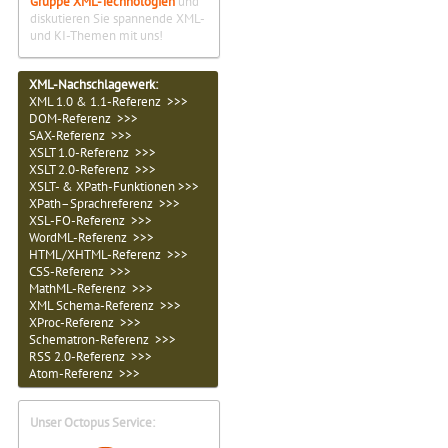
Gruppe XML-Technologien
und
diskutieren Sie spannende XML-
und KI-Themen mit uns!
XML-Nachschlagewerk:
XML 1.0 & 1.1-Referenz >>>
DOM-Referenz >>>
SAX-Referenz >>>
XSLT 1.0-Referenz >>>
XSLT 2.0-Referenz >>>
XSLT- & XPath-Funktionen >>>
XPath–Sprachreferenz >>>
XSL-FO-Referenz >>>
WordML-Referenz >>>
HTML/XHTML-Referenz >>>
CSS-Referenz >>>
MathML-Referenz >>>
XML Schema-Referenz >>>
XProc-Referenz >>>
Schematron-Referenz >>>
RSS 2.0-Referenz >>>
Atom-Referenz >>>
Unser Octopus Service: