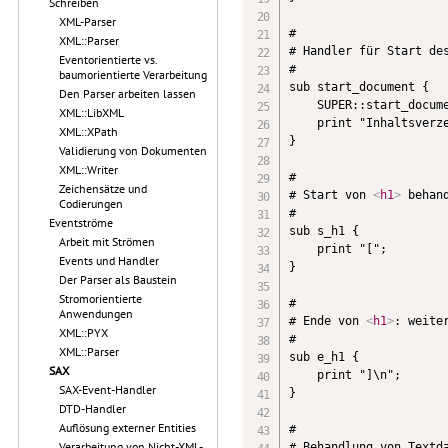
Schreiben
XML-Parser
#

XML::Parser
# Handler für Start des
Eventorientierte vs.
#

baumorientierte Verarbeitung
sub start_document {

Den Parser arbeiten lassen
    SUPER::start_docume
XML::LibXML
    print "Inhaltsverze
XML::XPath
}

Validierung von Dokumenten
XML::Writer
#

Zeichensätze und
# Start von 
<
h1
>
 behan
Codierungen
#

Eventströme
sub s_h1 {

Arbeit mit Strömen
    print "[";

Events und Handler
}

Der Parser als Baustein
Stromorientierte
#

Anwendungen
# Ende von 
<
h1
>
: weite
XML::PYX
#

XML::Parser
sub e_h1 {

SAX
    print "]\n";

SAX-Event-Handler
}    

DTD-Handler
Auflösung externer Entities
#

Verarbeitung von Nicht-XML-
# Behandlung von Textda