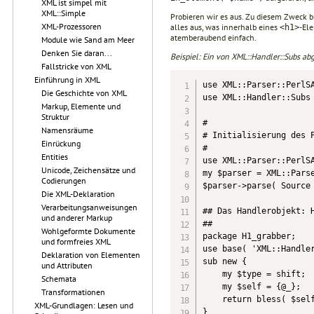
XML ist simpel mit
XML::Simple
Probieren wir es aus. Zu diesem Zweck 
XML-Prozessoren
alles aus, was innerhalb eines
-Ele
<h1>
atemberaubend einfach.
Module wie Sand am Meer
Denken Sie daran...
Beispiel: Ein von XML::Handler::Subs abg
Fallstricke von XML
Einführung in XML
use XML::Parser::PerlSA
Die Geschichte von XML
use XML::Handler::Subs

Markup, Elemente und
Struktur
#

Namensräume
# Initialisierung des P
Einrückung
#

Entities
use XML::Parser::PerlSA
Unicode, Zeichensätze und
my $parser = XML::Parse
Codierungen
$parser->parse( Source 
Die XML-Deklaration
Verarbeitungsanweisungen
## Das Handlerobjekt: H
und anderer Markup
##

Wohlgeformte Dokumente
package H1_grabber;

und formfreies XML
use base( 'XML::Handler
Deklaration von Elementen
sub new {

und Attributen
    my $type = shift;

Schemata
    my $self = {@_};

Transformationen
    return bless( $self
XML-Grundlagen: Lesen und
}
