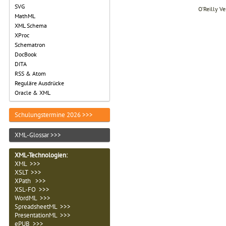
SVG
O’Reilly V
MathML
XML Schema
XProc
Schematron
DocBook
DITA
RSS & Atom
Reguläre Ausdrücke
Oracle & XML
Schulungstermine 2026 >>>
XML-Glossar >>>
XML-Technologien
:
XML >>>
XSLT >>>
XPath >>>
XSL-FO >>>
WordML >>>
SpreadsheetML >>>
PresentationML >>>
ePUB >>>