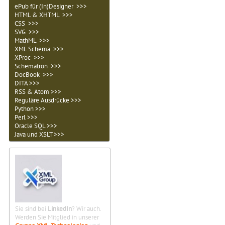
ePub für (In)Designer >>>
HTML & XHTML >>>
CSS >>>
SVG >>>
MathML >>>
XML Schema >>>
XProc >>>
Schematron >>>
DocBook >>>
DITA >>>
RSS & Atom >>>
Reguläre Ausdrücke >>>
Python >>>
Perl >>>
Oracle SQL >>>
Java und XSLT >>>
Sie sind bei
LinkedIn
? Wir auch.
Werden Sie Mitglied in unserer