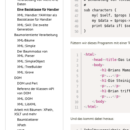
Daten
#

Eine Basisklasse für Handler
sub characters {

XML::Handler::YAWriter als
    my( $self, $props )
Basisklasse für Handler
    my $data = $props->
XML::SAX: Die zweite
    print $data if( $se
Generation
}
Baumorientierte Verarbeitung
XML-Bäume
Füttern wir dieses Programm mit einer Te
XML::Simple
Der Baummodus von
<
html
>
XML::Parser
<
head
>
<
title
>
Das L
XML::SimpleObject
<
body
>
XML::TreeBuilder
<
h1
>
Brians Mam
XML::Grove
<
p
>
...
</
p
>
DOM
<
h1
>
Die Steini
DOM und Perl
<
p
>
...
</
p
>
Referenz der Klassen-API
<
h1
>
Brian trif
von DOM
<
p
>
...
</
p
>
XML::DOM
</
body
>
XML::LibXML
</
html
>
Arbeit mit Bäumen: XPath,
XSLT und mehr
Und das kommt dabei heraus:
Baumkletterer
XPath