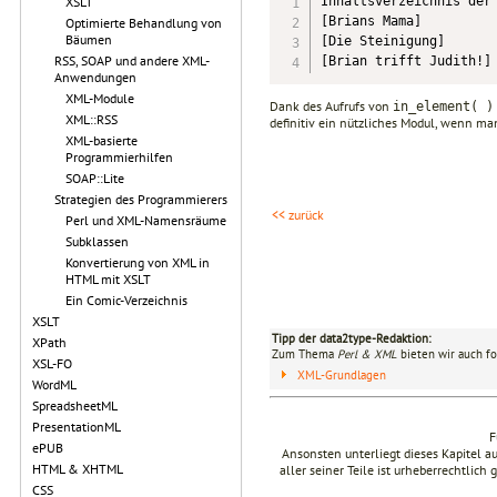
Inhaltsverzeichnis der 
XSLT
[Brians Mama]

Optimierte Behandlung von
Bäumen
[Die Steinigung]

RSS, SOAP und andere XML-
[Brian trifft Judith!]
Anwendungen
XML-Module
Dank des Aufrufs von
in_element( )
XML::RSS
definitiv ein nützliches Modul, wenn man
XML-basierte
Programmierhilfen
SOAP::Lite
Strategien des Programmierers
<< zurück
Perl und XML-Namensräume
Subklassen
Konvertierung von XML in
HTML mit XSLT
Ein Comic-Verzeichnis
XSLT
Tipp der data2type-Redaktion:
XPath
Zum Thema
Perl & XML
bieten wir auch fo
XSL-FO
XML-Grundlagen
WordML
SpreadsheetML
PresentationML
F
ePUB
Ansonsten unterliegt dieses Kapitel 
HTML & XHTML
aller seiner Teile ist urheberrechtlich
CSS