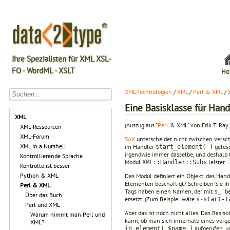
Ihre Spezialisten für XML XSL-
FO - WordML - XSLT
Ho
XML-Technologien
/
XML
/
Perl & XML
/
Eine Basisklasse für Hand
XML
(Auszug aus "
Perl
& XML" von Erik T. Ray
XML-Ressourcen
XML-Forum
SAX
unterscheidet nicht zwischen versc
XML in a Nutshell
im Handler
gelese
start_element( )
irgendwie immer dasselbe, und deshalb t
Kontrollierende Sprache
Modul
leistet.
XML::Handler::Subs
Kontrolle ist besser
Python & XML
Das Modul definiert ein Objekt, das Hand
Elementen beschäftigt? Schreiben Sie ih
Perl & XML
Tags haben einen Namen, der mit
b
s_
Über das Buch
ersetzt. (Zum Beispiel wäre
s-start-t
Perl und XML
Aber das ist noch nicht alles. Das Basi
Warum nimmt man Perl und
kann, ob man sich innerhalb eines vorg
XML?
aufgerufen, u
in_element( $name )