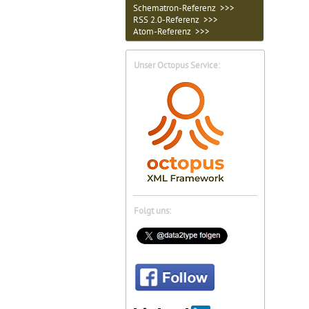
Schematron-Referenz >>>
RSS 2.0-Referenz >>>
Atom-Referenz >>>
Unser Octopus Service:
Folgt uns: