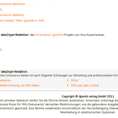
hematron-Kochbuch
RL
hematron-Referenz
om-Artikel "Mehr Qualität in XML"
r data2type-Redaktion:
das
Schematron QuickFix
-Projekt von Nico Kutscherauer.
ck
r data2type-Redaktion:
hema
Schematron
bieten wir auch folgende Schulungen zur Vertiefung und professionellen For
hematron
XProc
litätssicherung von XML-Daten
XML-Last, aber richtig!
Copyright © dpunkt.verlag GmbH 2011
ren privaten Gebrauch dürfen Sie die Online-Version ausdrucken. Ansonsten unterliegt di
siness Rules für XML-Dokumente" denselben Bestimmungen, wie die gebundene Ausgabe: Da
rrechtlich geschützt. Alle Rechte vorbehalten einschließlich der Vervielfältigung, Über
Verarbeitung in elektronischen Systemen.