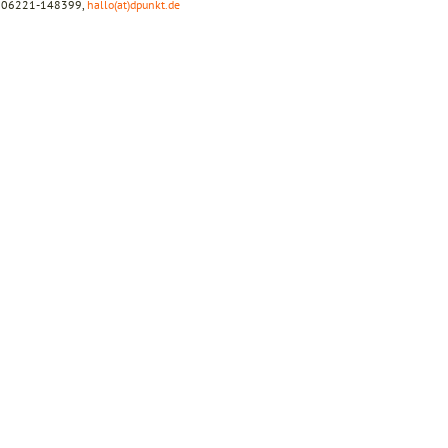
ax 06221-148399,
hallo(at)dpunkt.de