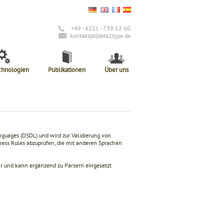
+49 - 6221 - 739 12 60
kontakt(at)data2type.de
chnologien
Publikationen
Über uns
guages (DSDL) und wird zur Validierung von
ess Rules abzuprüfen, die mit anderen Sprachen
r und kann ergänzend zu Parsern eingesetzt