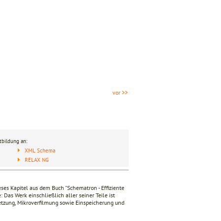
vor >>
tbildung an:
XML Schema
RELAX NG
eses Kapitel aus dem Buch "Schematron - Effiziente
s Werk einschließlich aller seiner Teile ist
setzung, Mikroverfilmung sowie Einspeicherung und