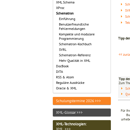
XML Schema
Sc
XProc
SV
Schematron
Sc
Einführung
Tek
Benutzerfreundliche
Fehlermeldungen
Kompakte und modulare
Tipp de
Programmierung
Schematron-Kochbuch
SVRL
<< zurü
Schematron-Referenz
Mehr Qualität in XML
DocBook
DITA
RSS & Atom
Tipp de
Reguläre Ausdrücke
Zum T
Oracle & XML
Sc
Qua
Schulungstermine 2026 >>>
Für Ih
XML-Glossar >>>
Bu
urhebe
XML-Technologien
:
XML >>>