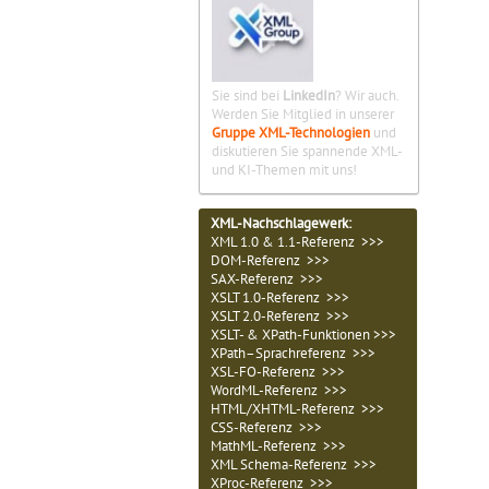
Sie sind bei
LinkedIn
? Wir auch.
Werden Sie Mitglied in unserer
Gruppe XML-Technologien
und
diskutieren Sie spannende XML-
und KI-Themen mit uns!
XML-Nachschlagewerk:
XML 1.0 & 1.1-Referenz >>>
DOM-Referenz >>>
SAX-Referenz >>>
XSLT 1.0-Referenz >>>
XSLT 2.0-Referenz >>>
XSLT- & XPath-Funktionen >>>
XPath–Sprachreferenz >>>
XSL-FO-Referenz >>>
WordML-Referenz >>>
HTML/XHTML-Referenz >>>
CSS-Referenz >>>
MathML-Referenz >>>
XML Schema-Referenz >>>
XProc-Referenz >>>