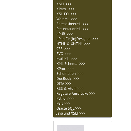
XSLT >>>
XPath >>>
XSL-FO >>>
WordML >>>
SpreadsheetML >>>
PresentationML >>>
ePUB >>>
ePub für (In)Designer >>>
HTML & XHTML >>>
CSS >>>
SVG >>>
MathML >>>
XML Schema >>>
XProc >>>
Schematron >>>
DocBook >>>
DITA >>>
RSS & Atom >>>
Reguläre Ausdrücke >>>
Python >>>
Perl >>>
Oracle SQL >>>
Java und XSLT >>>