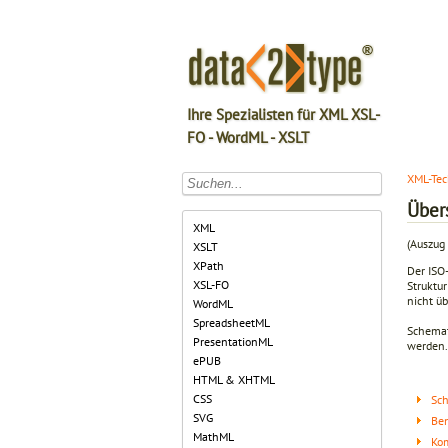
Ihre Spezialisten für XML XSL-
FO - WordML - XSLT
XML-Tec
Über
XML
(Auszug
XSLT
XPath
Der ISO
XSL-FO
Struktu
nicht ü
WordML
SpreadsheetML
Schemat
PresentationML
werden.
ePUB
HTML & XHTML
CSS
Sc
SVG
Ben
MathML
Ko