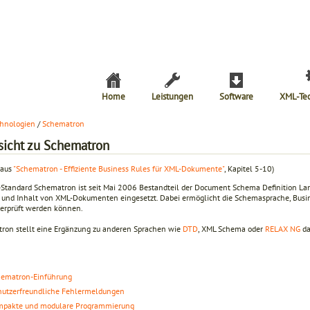
Home
Leistungen
Software
XML-Te
hnologien
/
Schematron
sicht zu Schematron
 aus
"Schematron - Effiziente Business Rules für XML-Dokumente"
, Kapitel 5-10)
-Standard Schematron ist seit Mai 2006 Bestandteil der Document Schema Definition Lan
r und Inhalt von XML-Dokumenten eingesetzt. Dabei ermöglicht die Schemasprache, Busin
berprüft werden können.
ron stellt eine Ergänzung zu anderen Sprachen wie
DTD
, XML Schema oder
RELAX NG
da
hematron-Einführung
utzerfreundliche Fehlermeldungen
mpakte und modulare Programmierung