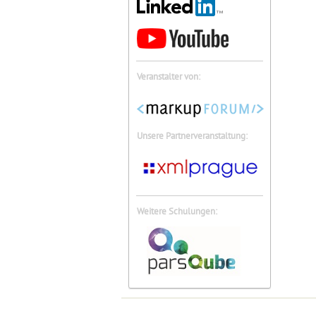
Veranstalter von:
Unsere Partnerveranstaltung:
Weitere Schulungen: