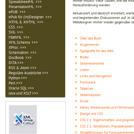
immer intuitiv. Viele Tücken, wie die I
SpreadsheetML >>>
Herausforderung werden.
PresentationML >>>
ePUB >>>
Aktualisiert und deutlich erweitert, wart
ePub für (In)Designer >>>
und begleitenden Diskussionen auf. In ü
HTML & XHTML >>>
Webdesigner immer wieder gegenüber s
CSS >>>
SVG >>>
MathML >>>
Über das Buch
XML Schema >>>
Allgemeines
XProc >>>
Typografie für das Web
Schematron >>>
Bilder
DocBook >>>
DITA >>>
Seitenelemente
RSS & Atom >>>
Listen
Reguläre Ausdrücke >>>
Links und Navigation
Python >>>
Formulare
Perl >>>
Oracle SQL >>>
Tabellen
Java und XSLT >>>
Seitenlayouts
Druck
Hacks, Workarounds und Fehlersuc
Design mit CSS
CSS 2.1: Eigenschaften und proprie
CSS 2.1: Selektoren, Pseudoklasse
Stildefinitionen für Formulareleme