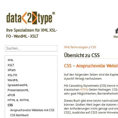
Ihre Spezialisten für XML XSL-
FO - WordML - XSLT
Ho
XML-Technologien
/
CSS
Übersicht zu CSS
XML
CSS − Anspruchsvolle Websi
XSLT
XPath
Auf den folgenden Seiten sind die Kapit
XSL-FO
d.punkt Verlag) nachzulesen.
WordML
SpreadsheetML
Mit Cascading Stylesheets (CSS) trennt 
klassischen
HTML
-Seiten festlegen. CS
PresentationML
sehr gute Möglichkeiten, Barrierefreiheit
ePUB
HTML & XHTML
Dieses Buch gibt eine leicht nachvollzi
können. Großen Wert legen die Autoren d
CSS
den Anforderungen nicht genügt und wi
Anspruchsvolle Websites mit CSS
CSS2, Ausblicke auf CSS3 sowie Hinweis
CSS Kochbuch