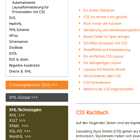
Automatisierte
Layoutformatierung für
Ein erster Überblick
Printmedien mit CSS
CSS ins rechte Licht gerückt
SVG
Blick hinter die Kulissen
MathML
XML Schema
Validierung und Abwärtskompatibili
XProc
Etwas Farbe ins Spiel bringen
Schematron
Schriften einsetzen mit CSS
DocBook
Texteffekte und Kaskadierung
DITA
Ein einfaches CSS-Layout
RSS & Atom
Ein dreispaltiges Layout
Reguläre Ausdrücke
Layouts mit fixierter Breite
Oracle & XML
Verschiedenes über CSS
CSS-Farbreferenz
Schulungstermine 2026 >>>
Referenz der CSS-Eigenschaften
XML-Glossar >>>
XML-Technologien
:
CSS Kochbuch
XML >>>
XSLT >>>
Auf den folgenden Seiten sind die Kapi
XPath >>>
XSL-FO >>>
Cascading Style Sheets (CSS) gelten als
entwickeln. Stylesheets haben sich zwar
WordML >>>