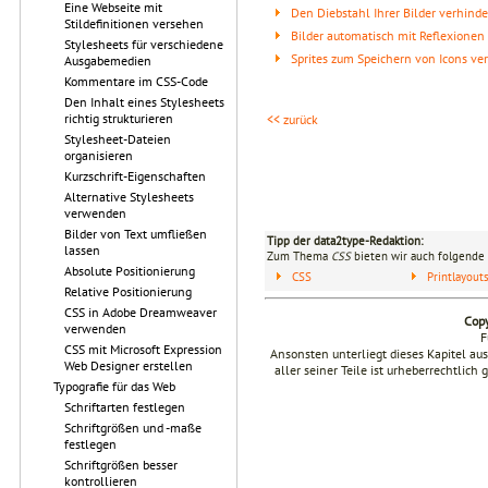
Eine Webseite mit
Den Diebstahl Ihrer Bilder verhind
Stildefinitionen versehen
Bilder automatisch mit Reflexionen
Stylesheets für verschiedene
Sprites zum Speichern von Icons v
Ausgabemedien
Kommentare im CSS-Code
Den Inhalt eines Stylesheets
richtig strukturieren
<< zurück
Stylesheet-Dateien
organisieren
Kurzschrift-Eigenschaften
Alternative Stylesheets
verwenden
Bilder von Text umfließen
Tipp der data2type-Redaktion:
lassen
Zum Thema
CSS
bieten wir auch folgende 
Absolute Positionierung
CSS
Printlayou
Relative Positionierung
CSS in Adobe Dreamweaver
Copy
verwenden
F
CSS mit Microsoft Expression
Ansonsten unterliegt dieses Kapitel a
Web Designer erstellen
aller seiner Teile ist urheberrechtlich
Typografie für das Web
Schriftarten festlegen
Schriftgrößen und -maße
festlegen
Schriftgrößen besser
kontrollieren