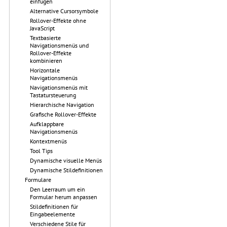
einfügen
Alternative Cursorsymbole
Rollover-Effekte ohne
JavaScript
Textbasierte
Navigationsmenüs und
Rollover-Effekte
kombinieren
Horizontale
Navigationsmenüs
Navigationsmenüs mit
Tastatursteuerung
Hierarchische Navigation
Grafische Rollover-Effekte
Aufklappbare
Navigationsmenüs
Kontextmenüs
Tool Tips
Dynamische visuelle Menüs
Dynamische Stildefinitionen
Formulare
Den Leerraum um ein
Formular herum anpassen
Stildefinitionen für
Eingabeelemente
Verschiedene Stile für