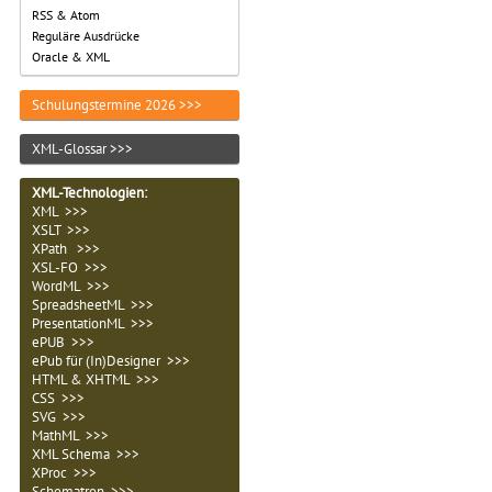
RSS & Atom
Reguläre Ausdrücke
Oracle & XML
Schulungstermine 2026 >>>
XML-Glossar >>>
XML-Technologien
:
XML >>>
XSLT >>>
XPath >>>
XSL-FO >>>
WordML >>>
SpreadsheetML >>>
PresentationML >>>
ePUB >>>
ePub für (In)Designer >>>
HTML & XHTML >>>
CSS >>>
SVG >>>
MathML >>>
XML Schema >>>
XProc >>>
Schematron >>>