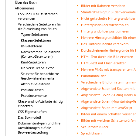
Über das Buch
Bilder mit Rahmen versehen
Allgemeines
Standardmäßig für Bilder verwend
CSS und HTML zusammen
Nicht gekachelte Hintergrundbilder
verwenden
Verschiedene Selektoren für
Hintergrundbilder wiederholen
die Zuweisung von Stilen
Hintergrundbilder positionieren
Typen-Selektoren
Mehrere Hintergrundbilder für eine
Klassen-Selektoren
Das Hintergrundbild verankern
ID-Selektoren
Durchscheinende Hintergründe für
Nachkommen-Selektoren
(Kontext-Selektoren)
HTML-Text durch ein Bild ersetzen
Kind-Selektoren
HTML-Text mit Flash ersetzen
Universeller Selektor
Mehrere PNGs mit transparentem 
Selektor für benachbarte
Panoramabilder
Geschwisterelemente
Verschiedene Bildformate miteinan
Attribut-Selektoren
Abgerundete Ecken bei Spalten mit f
Pseudoklassen
Abgerundete Ecken (Sliding Doors-T
Pseudoelemente
Abgerundete Ecken (Mountaintop-Te
Class- und id-Attribute richtig
einsetzen
Abgerundete Ecken mit JavaScript
CSS-Eigenschaften
Bilder mit einem Schatten versehe
Das Boxmodell
Bilder mit weichen Schattenwürfen
Dokumententypen und ihre
Skalierbare Bilder
Auswirkungen auf die
Browserdarstellung
Sprechblasen