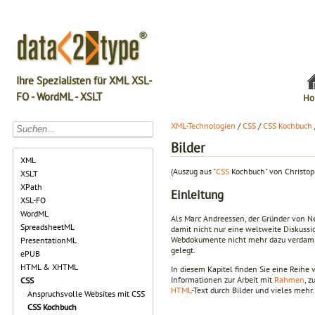
Ihre Spezialisten für XML XSL-
FO - WordML - XSLT
Ho
XML-Technologien
/
CSS
/
CSS Kochbuch
Bilder
XML
(Auszug aus "
CSS
Kochbuch" von Christop
XSLT
XPath
Einleitung
XSL-FO
WordML
Als Marc Andreessen, der Gründer von Net
SpreadsheetML
damit nicht nur eine weltweite Diskussi
Webdokumente nicht mehr dazu verdammt,
PresentationML
gelegt.
ePUB
HTML & XHTML
In diesem Kapitel finden Sie eine Reihe 
Informationen zur Arbeit mit
Rahmen
, 
CSS
HTML
-Text durch Bilder und vieles mehr.
Anspruchsvolle Websites mit CSS
CSS Kochbuch