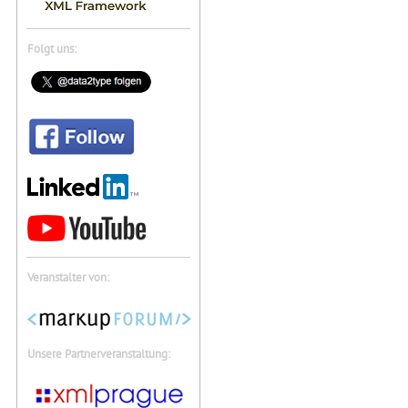
Folgt uns:
Veranstalter von:
Unsere Partnerveranstaltung: