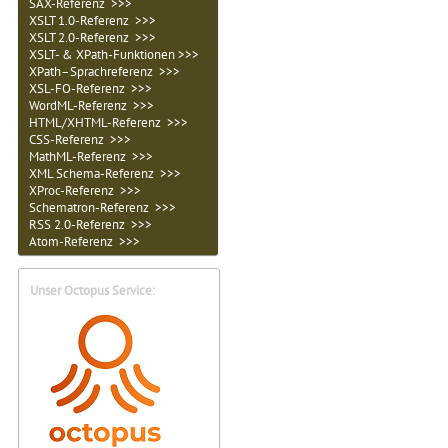
SAX-Referenz >>>
XSLT 1.0-Referenz >>>
XSLT 2.0-Referenz >>>
XSLT- & XPath-Funktionen >>>
XPath–Sprachreferenz >>>
XSL-FO-Referenz >>>
WordML-Referenz >>>
HTML/XHTML-Referenz >>>
CSS-Referenz >>>
MathML-Referenz >>>
XML Schema-Referenz >>>
XProc-Referenz >>>
Schematron-Referenz >>>
RSS 2.0-Referenz >>>
Atom-Referenz >>>
Unser Octopus Service: