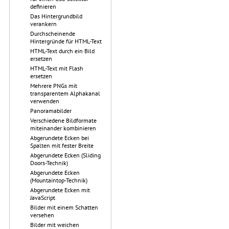
definieren
Das Hintergrundbild
verankern
Durchscheinende
Hintergründe für HTML-Text
HTML-Text durch ein Bild
ersetzen
HTML-Text mit Flash
ersetzen
Mehrere PNGs mit
transparentem Alphakanal
verwenden
Panoramabilder
Verschiedene Bildformate
miteinander kombinieren
Abgerundete Ecken bei
Spalten mit fester Breite
Abgerundete Ecken (Sliding
Doors-Technik)
Abgerundete Ecken
(Mountaintop-Technik)
Abgerundete Ecken mit
JavaScript
Bilder mit einem Schatten
versehen
Bilder mit weichen