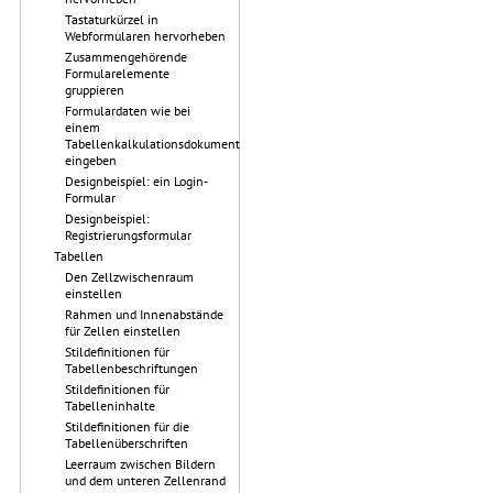
Tastaturkürzel in
Webformularen hervorheben
Zusammengehörende
Formularelemente
gruppieren
Formulardaten wie bei
einem
Tabellenkalkulationsdokument
eingeben
Designbeispiel: ein Login-
Formular
Designbeispiel:
Registrierungsformular
Tabellen
Den Zellzwischenraum
einstellen
Rahmen und Innenabstände
für Zellen einstellen
Stildefinitionen für
Tabellenbeschriftungen
Stildefinitionen für
Tabelleninhalte
Stildefinitionen für die
Tabellenüberschriften
Leerraum zwischen Bildern
und dem unteren Zellenrand