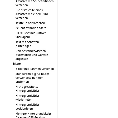
Absatzes mit Stildefinitionen
versehen
Die erste Zeile eines
Absatzes mit einem Bild
versehen
Textteile hervorheben
Zeilenabstände ändern
HTML-Text mit Grafiken
überlagern
Text mit Schatten
hinterlegen
Den Abstand zwischen
Buchstaben und Wörtern
anpassen
Bilder
Bilder mit Rahmen versehen
Standardmäßig für Bilder
verwendete Rahmen
entfernen
Nicht gekachelte
Hintergrundbilder
Hintergrundbilder
wiederholen
Hintergrundbilder
positionieren
Mehrere Hintergrundbilder
für einen CSS-Selektor