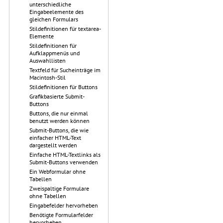
unterschiedliche
Eingabeelemente des
gleichen Formulars
Stildefinitionen für textarea-
Elemente
Stildefinitionen für
Aufklappmenüs und
Auswahllisten
Textfeld für Sucheinträge im
Macintosh-Stil
Stildefinitionen für Buttons
Grafikbasierte Submit-
Buttons
Buttons, die nur einmal
benutzt werden können
Submit-Buttons, die wie
einfacher HTML-Text
dargestellt werden
Einfache HTML-Textlinks als
Submit-Buttons verwenden
Ein Webformular ohne
Tabellen
Zweispaltige Formulare
ohne Tabellen
Eingabefelder hervorheben
Benötigte Formularfelder
hervorheben