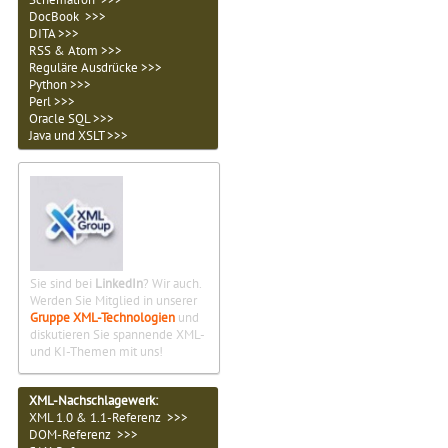
DocBook >>>
DITA >>>
RSS & Atom >>>
Reguläre Ausdrücke >>>
Python >>>
Perl >>>
Oracle SQL >>>
Java und XSLT >>>
Sie sind bei
LinkedIn
? Wir auch.
Werden Sie Mitglied in unserer
Gruppe XML-Technologien
und
diskutieren Sie spannende XML-
und KI-Themen mit uns!
XML-Nachschlagewerk:
XML 1.0 & 1.1-Referenz >>>
DOM-Referenz >>>