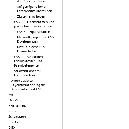
den Blick zu führen
Auf genügend hohen
Farbkontrast überprüfen
Zitate hervorheben
CSS 2.1: Eigenschaften und
proprietäre Erweiterungen
CSS 2.1-Eigenschaften
Microsoft-proprietäre CSS-
Erweiterungen
Mozilla-eigene CSS-
Eigenschaften
CSS 2.1: Selektoren,
Pseudoklassen und
Pseudoelemente
Stildefinitionen für
Formularelemente
Automatisierte
Layoutformatierung für
Printmedien mit CSS
SVG
MathML
XML Schema
XProc
Schematron
DocBook
DITA