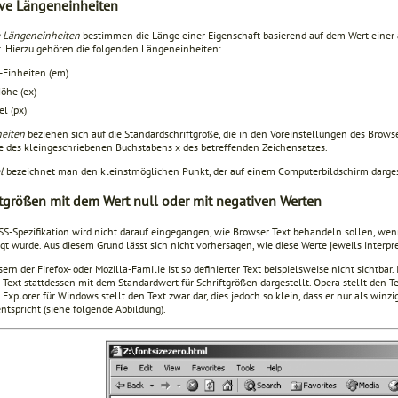
ive Längeneinheiten
e Längeneinheiten
bestimmen die Länge einer Eigenschaft basierend auf dem Wert einer 
rt. Hierzu gehören die folgenden Längeneinheiten:
Einheiten (em)
öhe (ex)
el (px)
eiten
beziehen sich auf die Standardschriftgröße, die in den Voreinstellungen des Browser
e des kleingeschriebenen Buchstabens x des betreffenden Zeichensatzes.
l
bezeichnet man den kleinstmöglichen Punkt, der auf einem Computerbildschirm darge
ftgrößen mit dem Wert null oder mit negativen Werten
CSS-Spezifikation wird nicht darauf eingegangen, wie Browser Text behandeln sollen, wen
gt wurde. Aus diesem Grund lässt sich nicht vorhersagen, wie diese Werte jeweils interpr
ern der Firefox- oder Mozilla-Familie ist so definierter Text beispielsweise nicht sichtbar.
 Text stattdessen mit dem Standardwert für Schriftgrößen dargestellt. Opera stellt den T
 Explorer für Windows stellt den Text zwar dar, dies jedoch so klein, dass er nur als winz
ntspricht (siehe folgende Abbildung).