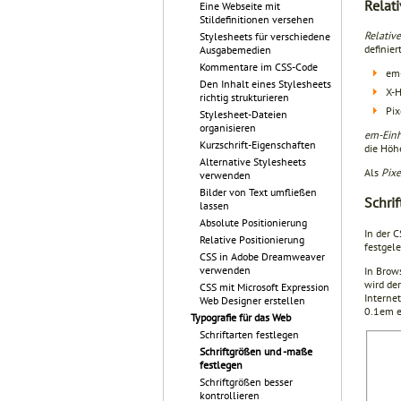
Relat
Eine Webseite mit
Stildefinitionen versehen
Relativ
Stylesheets für verschiedene
definie
Ausgabemedien
Kommentare im CSS-Code
em-
Den Inhalt eines Stylesheets
X-H
richtig strukturieren
Pix
Stylesheet-Dateien
organisieren
em-Einh
Kurzschrift-Eigenschaften
die Höh
Alternative Stylesheets
Als
Pixe
verwenden
Bilder von Text umfließen
Schri
lassen
Absolute Positionierung
In der 
Relative Positionierung
festgele
CSS in Adobe Dreamweaver
verwenden
In Brows
wird der
CSS mit Microsoft Expression
Internet
Web Designer erstellen
0.1em e
Typografie für das Web
Schriftarten festlegen
Schriftgrößen und -maße
festlegen
Schriftgrößen besser
kontrollieren