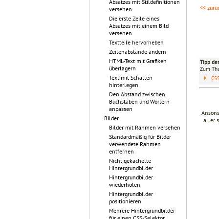
Absatzes mit Stildefinitionen
<< zurü
versehen
Die erste Zeile eines
Absatzes mit einem Bild
versehen
Textteile hervorheben
Zeilenabstände ändern
HTML-Text mit Grafiken
Tipp de
überlagern
Zum T
Text mit Schatten
CS
hinterlegen
Den Abstand zwischen
Buchstaben und Wörtern
anpassen
Ansons
Bilder
aller 
Bilder mit Rahmen versehen
Standardmäßig für Bilder
verwendete Rahmen
entfernen
Nicht gekachelte
Hintergrundbilder
Hintergrundbilder
wiederholen
Hintergrundbilder
positionieren
Mehrere Hintergrundbilder
für einen CSS-Selektor