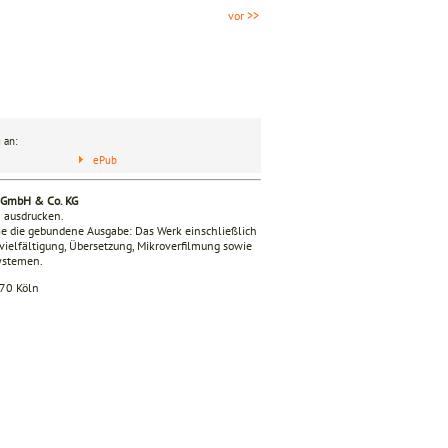
vor >>
 an:
ePub
g GmbH & Co. KG
n ausdrucken.
e die gebundene Ausgabe: Das Werk einschließlich
ervielfältigung, Übersetzung, Mikroverfilmung sowie
Systemen.
670 Köln