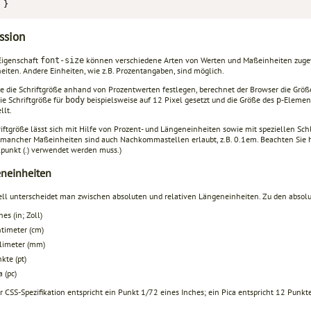
}
ssion
 Eigenschaft
können verschiedene Arten von Werten und Maßeinheiten zugew
font-size
eiten. Andere Einheiten, wie z.B. Prozentangaben, sind möglich.
e die Schriftgröße anhand von Prozentwerten festlegen, berechnet der Browser die Größe
ie Schriftgröße für
beispielsweise auf 12 Pixel gesetzt und die Größe des
-Element
body
p
llt.
riftgröße lässt sich mit Hilfe von Prozent- und Längeneinheiten sowie mit speziellen Sc
mancher Maßeinheiten sind auch Nachkommastellen erlaubt, z.B. 0.1em. Beachten Sie hi
punkt (.) verwendet werden muss.)
neinheiten
iell unterscheidet man zwischen absoluten und relativen Längeneinheiten. Zu den abso
hes (in; Zoll)
timeter (cm)
limeter (mm)
kte (pt)
a (pc)
 CSS-Spezifikation entspricht ein Punkt 1/72 eines Inches; ein Pica entspricht 12 Punkt