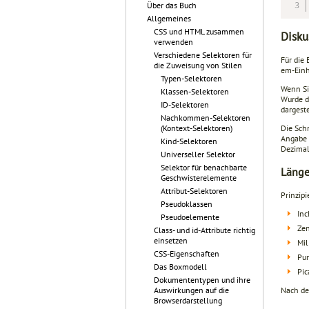
Über das Buch
Allgemeines
CSS und HTML zusammen
Disku
verwenden
Verschiedene Selektoren für
Für die
die Zuweisung von Stilen
em-Einh
Typen-Selektoren
Wenn Si
Klassen-Selektoren
Wurde d
ID-Selektoren
dargeste
Nachkommen-Selektoren
Die Sch
(Kontext-Selektoren)
Angabe 
Kind-Selektoren
Dezimal
Universeller Selektor
Selektor für benachbarte
Länge
Geschwisterelemente
Attribut-Selektoren
Prinzip
Pseudoklassen
Inc
Pseudoelemente
Zen
Class- und id-Attribute richtig
einsetzen
Mil
CSS-Eigenschaften
Pun
Das Boxmodell
Pic
Dokumententypen und ihre
Nach der
Auswirkungen auf die
Browserdarstellung