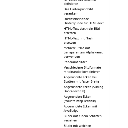
definieren
Das Hintergrundbild
verankern
Durchscheinende
Hintergründe für HTML-Text
HTML-Text durch ein Bild
ersetzen
HTML-Text mit Flash
ersetzen
Mehrere PNGs mit
transparentem Alphakanal
verwenden
Panoramabilder
Verschiedene Bildformate
miteinander kombinieren
Abgerundete Ecken bei
Spalten mit fester Breite
Abgerundete Ecken (Sliding
Doors-Technik)
Abgerundete Ecken
(Mountaintop-Technik)
Abgerundete Ecken mit
JavaScript
Bilder mit einem Schatten
versehen
Bilder mit weichen