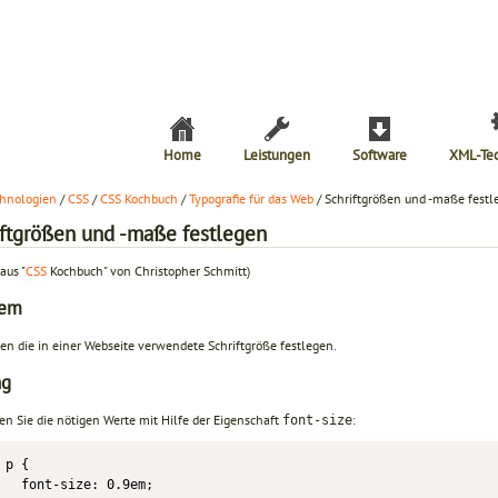
Home
Leistungen
Software
XML-Te
hnologien
/
CSS
/
CSS Kochbuch
/
Typografie für das Web
/ Schriftgrößen und -maße festl
iftgrößen und -maße festlegen
aus "
CSS
Kochbuch" von Christopher Schmitt)
lem
len die in einer Webseite verwendete Schriftgröße festlegen.
ng
en Sie die nötigen Werte mit Hilfe der Eigenschaft
:
font-size
p {

  font-size: 0.9em;
