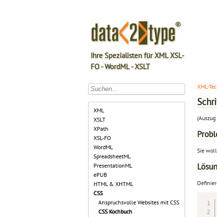
Ihre Spezialisten für XML XSL-
FO - WordML - XSLT
XML-Tec
Schr
XML
(Auszug 
XSLT
XPath
Prob
XSL-FO
WordML
Sie wol
SpreadsheetML
Lösu
PresentationML
ePUB
Definier
HTML & XHTML
CSS
Anspruchsvolle Websites mit CSS
CSS Kochbuch