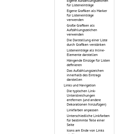
Eigene Aufzählungszeichen
für Listeneinträge
Eigene Grafiken als Marker
für Listeneinträge
verwenden
Große Grafiken als
Aufzählungszeichen
verwenden
Die Darstellung einer Liste
durch Grafiken verstärken
Listeneinträge als Inline-
Elemente darstellen
Hängende Einzüge für Listen
definieren
Das Aufzählungszeichen
innerhalb des Eintrags
darstellen
Links und Navigation
Die typischen Link-
Unterstreichungen
entfernen (und andere
Dekorationen hinzufügen)
Linkfarben anpassen
Unterschiedliche Linkfarben
für bestimmte Teile einer
Seite
Icons am Ende von Links