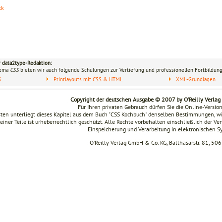
ck
r data2type-Redaktion:
hema
CSS
bieten wir auch folgende Schulungen zur Vertiefung und professionellen Fortbildung
S
Printlayouts mit CSS & HTML
XML-Grundlagen
Copyright der deutschen Ausgabe © 2007 by O’Reilly Verla
Für Ihren privaten Gebrauch dürfen Sie die Online-Versio
ten unterliegt dieses Kapitel aus dem Buch "CSS Kochbuch" denselben Bestimmungen, wi
seiner Teile ist urheberrechtlich geschützt. Alle Rechte vorbehalten einschließlich der V
Einspeicherung und Verarbeitung in elektronischen 
O’Reilly Verlag GmbH & Co. KG, Balthasarstr. 81, 50