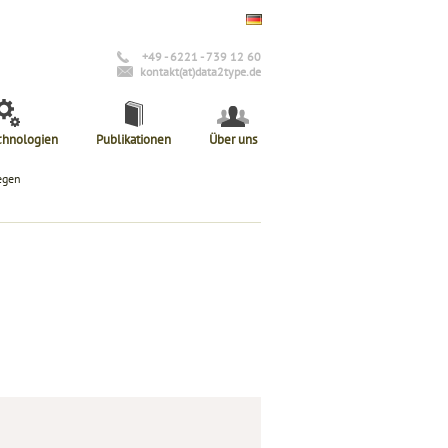
+49 - 6221 - 739 12 60
kontakt(at)data2type.de
chnologien
Publikationen
Über uns
egen