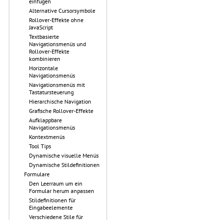
einfügen
Alternative Cursorsymbole
Rollover-Effekte ohne
JavaScript
Textbasierte
Navigationsmenüs und
Rollover-Effekte
kombinieren
Horizontale
Navigationsmenüs
Navigationsmenüs mit
Tastatursteuerung
Hierarchische Navigation
Grafische Rollover-Effekte
Aufklappbare
Navigationsmenüs
Kontextmenüs
Tool Tips
Dynamische visuelle Menüs
Dynamische Stildefinitionen
Formulare
Den Leerraum um ein
Formular herum anpassen
Stildefinitionen für
Eingabeelemente
Verschiedene Stile für