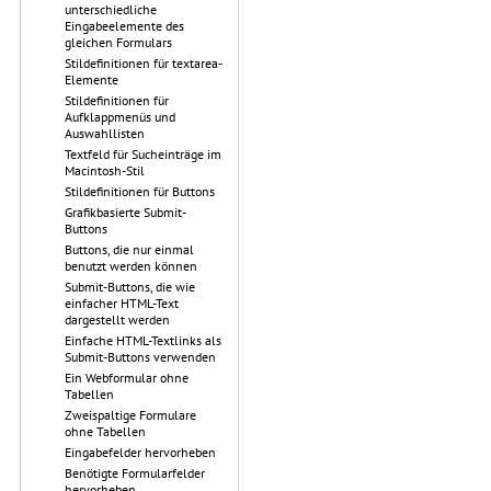
unterschiedliche
Eingabeelemente des
gleichen Formulars
Stildefinitionen für textarea-
Elemente
Stildefinitionen für
Aufklappmenüs und
Auswahllisten
Textfeld für Sucheinträge im
Macintosh-Stil
Stildefinitionen für Buttons
Grafikbasierte Submit-
Buttons
Buttons, die nur einmal
benutzt werden können
Submit-Buttons, die wie
einfacher HTML-Text
dargestellt werden
Einfache HTML-Textlinks als
Submit-Buttons verwenden
Ein Webformular ohne
Tabellen
Zweispaltige Formulare
ohne Tabellen
Eingabefelder hervorheben
Benötigte Formularfelder
hervorheben