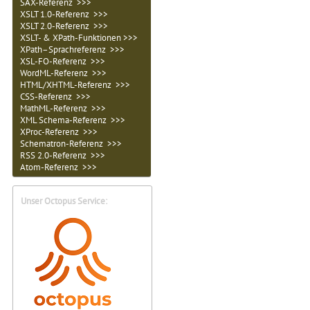
SAX-Referenz >>>
XSLT 1.0-Referenz >>>
XSLT 2.0-Referenz >>>
XSLT- & XPath-Funktionen >>>
XPath–Sprachreferenz >>>
XSL-FO-Referenz >>>
WordML-Referenz >>>
HTML/XHTML-Referenz >>>
CSS-Referenz >>>
MathML-Referenz >>>
XML Schema-Referenz >>>
XProc-Referenz >>>
Schematron-Referenz >>>
RSS 2.0-Referenz >>>
Atom-Referenz >>>
Unser Octopus Service: