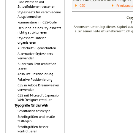
Zum Thema
CSS
bieten wir auch folgende 
Eine Webseite mit
CSS
Printlayou
Stildefinitionen versehen
Stylesheets für verschiedene
Ausgabemedien
Copy
Kommentare im CSS-Code
F
Ansonsten unterliegt dieses Kapitel a
Den Inhalt eines Stylesheets
aller seiner Teile ist urheberrechtlich
richtig strukturieren
Stylesheet-Dateien
organisieren
Kurzschrift-Eigenschaften
Alternative Stylesheets
verwenden
Bilder von Text umfließen
lassen
Absolute Positionierung
Relative Positionierung
CSS in Adobe Dreamweaver
verwenden
CSS mit Microsoft Expression
Web Designer erstellen
Typografie für das Web
Schriftarten festlegen
Schriftgrößen und -maße
festlegen
Schriftgrößen besser
kontrollieren