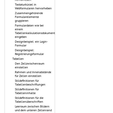
Tastaturkürzel in
Webformularen hervorheben
Zusammengehörende
Formularelemente
gruppieren
Formulardaten wie bei
einem
Tabellenkalkulationsdokument
eingeben
Designbeispiel: ein Login-
Formular
Designbeispiel:
Registrierungsformular
Tabellen
Den Zellzwischenraum
einstellen
Rahmen und Innenabstände
für Zellen einstellen
Stildefinitionen für
Tabellenbeschriftungen
Stildefinitionen für
Tabelleninhalte
Stildefinitionen für die
Tabellenüberschriften
Leerraum zwischen Bildern
und dem unteren Zellenrand