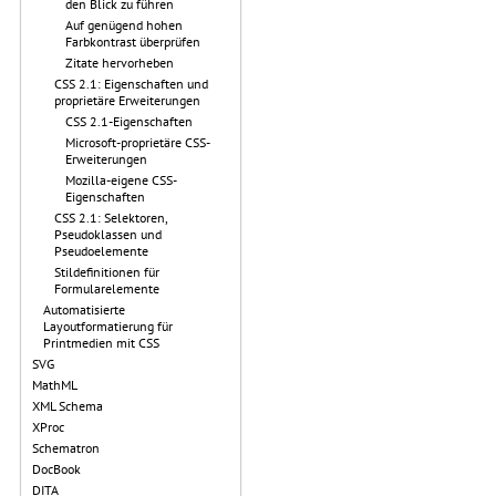
den Blick zu führen
Auf genügend hohen
Farbkontrast überprüfen
Zitate hervorheben
CSS 2.1: Eigenschaften und
proprietäre Erweiterungen
CSS 2.1-Eigenschaften
Microsoft-proprietäre CSS-
Erweiterungen
Mozilla-eigene CSS-
Eigenschaften
CSS 2.1: Selektoren,
Pseudoklassen und
Pseudoelemente
Stildefinitionen für
Formularelemente
Automatisierte
Layoutformatierung für
Printmedien mit CSS
SVG
MathML
XML Schema
XProc
Schematron
DocBook
DITA