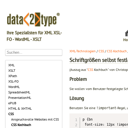
Ihre Spezialisten für XML XSL-
FO - WordML - XSLT
Ho
XML-Technologien
/
CSS
/
CSS Kochbuch
Schriftgrößen selbst fest
XML
(Auszug aus "
CSS
Kochbuch" von Christop
XSLT
XPath
Problem
XSL-FO
WordML
Sie wollen vom Benutzer festgelegte Sc
SpreadsheetML
Lösung
PresentationML
ePUB
Benutzen Sie eine
-Regel, 
!important
HTML & XHTML
CSS
Anspruchsvolle Websites mit CSS
p {bn

 font-size: 12px !impor
CSS Kochbuch