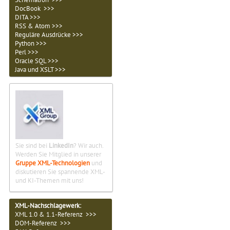
DocBook >>>
DITA >>>
RSS & Atom >>>
Reguläre Ausdrücke >>>
Python >>>
Perl >>>
Oracle SQL >>>
Java und XSLT >>>
Sie sind bei
LinkedIn
? Wir auch.
Werden Sie Mitglied in unserer
Gruppe XML-Technologien
und
diskutieren Sie spannende XML-
und KI-Themen mit uns!
XML-Nachschlagewerk:
XML 1.0 & 1.1-Referenz >>>
DOM-Referenz >>>