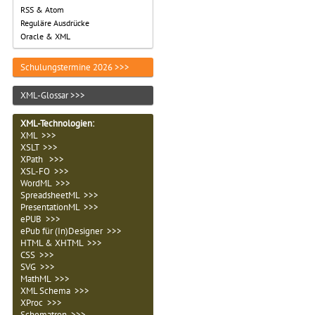
RSS & Atom
Reguläre Ausdrücke
Oracle & XML
Schulungstermine 2026 >>>
XML-Glossar >>>
XML-Technologien
:
XML >>>
XSLT >>>
XPath >>>
XSL-FO >>>
WordML >>>
SpreadsheetML >>>
PresentationML >>>
ePUB >>>
ePub für (In)Designer >>>
HTML & XHTML >>>
CSS >>>
SVG >>>
MathML >>>
XML Schema >>>
XProc >>>
Schematron >>>