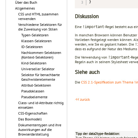
}
Über das Buch
Allgemeines
CSS und HTML zusammen
Diskussion
verwenden
Verschiedene Selektoren für
Eine
-Regel besteht aus ei
!important
die Zuweisung von Stilen
In manchen Browsern können Benutzer e
Typen-Selektoren
Vorlieben festgelegt werden können. Als
Klassen-Selektoren
werden, wie Sie es geplant haben. Die
!
ID-Selektoren
dass es aufgrund der Natur des Mediums
Nachkommen-Selektoren
Die Verwendung von
-Rege
(Kontext-Selektoren)
!important
Regeln auch in seinem Stylesheet verw
Kind-Selektoren
Universeller Selektor
Siehe auch
Selektor für benachbarte
Geschwisterelemente
Die
CSS 2.1-Spezifikation zum Thema !i
Attribut-Selektoren
Pseudoklassen
Pseudoelemente
<< zurück
Class- und id-Attribute richtig
einsetzen
CSS-Eigenschaften
Das Boxmodell
Dokumententypen und ihre
Auswirkungen auf die
Tipp der data2type-Redaktion:
Browserdarstellung