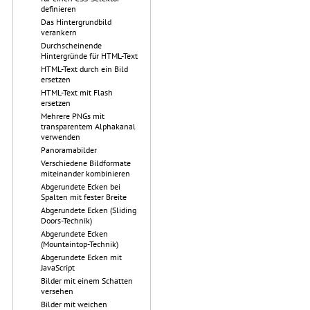
definieren
Das Hintergrundbild
verankern
Durchscheinende
Hintergründe für HTML-Text
HTML-Text durch ein Bild
ersetzen
HTML-Text mit Flash
ersetzen
Mehrere PNGs mit
transparentem Alphakanal
verwenden
Panoramabilder
Verschiedene Bildformate
miteinander kombinieren
Abgerundete Ecken bei
Spalten mit fester Breite
Abgerundete Ecken (Sliding
Doors-Technik)
Abgerundete Ecken
(Mountaintop-Technik)
Abgerundete Ecken mit
JavaScript
Bilder mit einem Schatten
versehen
Bilder mit weichen