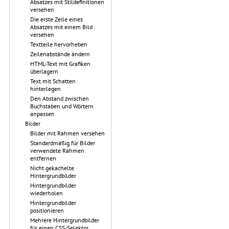
Absatzes mit Stildefinitionen
versehen
Die erste Zeile eines
Absatzes mit einem Bild
versehen
Textteile hervorheben
Zeilenabstände ändern
HTML-Text mit Grafiken
überlagern
Text mit Schatten
hinterlegen
Den Abstand zwischen
Buchstaben und Wörtern
anpassen
Bilder
Bilder mit Rahmen versehen
Standardmäßig für Bilder
verwendete Rahmen
entfernen
Nicht gekachelte
Hintergrundbilder
Hintergrundbilder
wiederholen
Hintergrundbilder
positionieren
Mehrere Hintergrundbilder
für einen CSS-Selektor