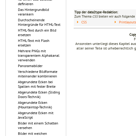
definieren
Das Hintergrundbild
Tipp der data2type-Redaktion:
verankern
Zum Thema
CSS
bieten wir auch folgende 
Durchscheinende
CSS
Printlayou
Hintergründe für HTML-Text
HTML-Text durch ein Bild
Copy
ersetzen
F
HTML-Text mit Flash
Ansonsten unterliegt dieses Kapitel a
ersetzen
aller seiner Teile ist urheberrechtlich
Mehrere PNGs mit
transparentem Alphakanal
verwenden
Panoramabilder
Verschiedene Bildformate
miteinander kombinieren
Abgerundete Ecken bei
Spalten mit fester Breite
Abgerundete Ecken (Sliding
Doors-Technik)
Abgerundete Ecken
(Mountaintop-Technik)
Abgerundete Ecken mit
JavaScript
Bilder mit einem Schatten
versehen
Bilder mit weichen