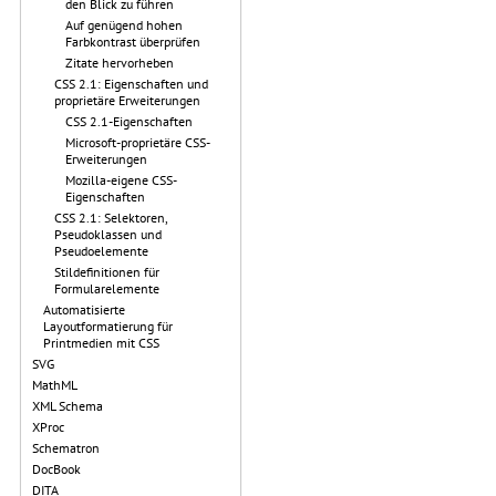
den Blick zu führen
Auf genügend hohen
Farbkontrast überprüfen
Zitate hervorheben
CSS 2.1: Eigenschaften und
proprietäre Erweiterungen
CSS 2.1-Eigenschaften
Microsoft-proprietäre CSS-
Erweiterungen
Mozilla-eigene CSS-
Eigenschaften
CSS 2.1: Selektoren,
Pseudoklassen und
Pseudoelemente
Stildefinitionen für
Formularelemente
Automatisierte
Layoutformatierung für
Printmedien mit CSS
SVG
MathML
XML Schema
XProc
Schematron
DocBook
DITA