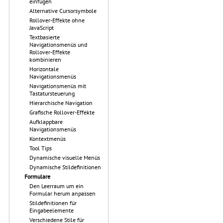
einfügen
Alternative Cursorsymbole
Rollover-Effekte ohne
JavaScript
Textbasierte
Navigationsmenüs und
Rollover-Effekte
kombinieren
Horizontale
Navigationsmenüs
Navigationsmenüs mit
Tastatursteuerung
Hierarchische Navigation
Grafische Rollover-Effekte
Aufklappbare
Navigationsmenüs
Kontextmenüs
Tool Tips
Dynamische visuelle Menüs
Dynamische Stildefinitionen
Formulare
Den Leerraum um ein
Formular herum anpassen
Stildefinitionen für
Eingabeelemente
Verschiedene Stile für