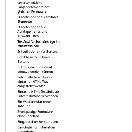
unterschiedliche
Eingabeelemente des
gleichen Formulars
Stildefinitionen für textarea-
Elemente
Stildefinitionen für
Aufklappmenüs und
Auswahllisten
Textfeld für Sucheinträge im
Macintosh-Stil
Stildefinitionen für Buttons
Grafikbasierte Submit-
Buttons
Buttons, die nur einmal
benutzt werden können
Submit-Buttons, die wie
einfacher HTML-Text
dargestellt werden
Einfache HTML-Textlinks als
Submit-Buttons verwenden
Ein Webformular ohne
Tabellen
Zweispaltige Formulare
ohne Tabellen
Eingabefelder hervorheben
Benötigte Formularfelder
hervorheben