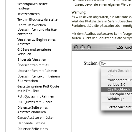
Schriftgrößen selbst
müssen, bevor sie einen eigenen Wert 
festlegen
Warnung:
Text zentrieren
Es wird davon abgeraten, die Attribute
v
Text im Blocksatz darstellen
Wert des Platzhalters in Safari überschr
Leerraum zwischen
Funktionalität, die
ermögl
placeholder
Überschriften und Absätzen
Mit dem Attribut
kann festgel
autosave
entfernen
sollen. Klickt der Benutzer auf das Verg
Versalien zu Beginn eines
Absatzes
Größere und zentrierte
Versalien
Bilder als Versalien
Überschriften mit Stil
Überschriften mit Rahmen
Überschriftentext mit einem
Bild versehen
Gestaltung einer Pull Quote
mit HTML-Text
Pull Quotes mit Rahmen
Pull Quotes mit Bildern
Die erste Zeile eines
Absatzes einrücken
Ganze Absätze einrücken
Hängende Einzüge
Die erste Zeile eines