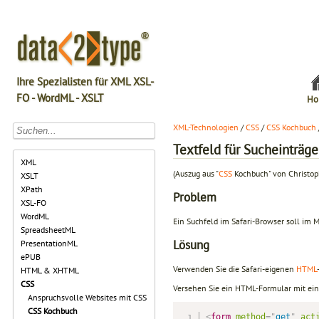
Ihre Spezialisten für XML XSL-
FO - WordML - XSLT
Ho
XML-Technologien
/
CSS
/
CSS Kochbuch
Textfeld für Sucheinträge
XML
(Auszug aus "
CSS
Kochbuch" von Christop
XSLT
XPath
Problem
XSL-FO
WordML
Ein Suchfeld im Safari-Browser soll im M
SpreadsheetML
Lösung
PresentationML
ePUB
Verwenden Sie die Safari-eigenen
HTML
HTML & XHTML
CSS
Versehen Sie ein HTML-Formular mit ein
Anspruchsvolle Websites mit CSS
CSS Kochbuch
<
form
method
=
"
get
"
act