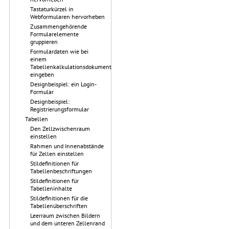
Tastaturkürzel in
Webformularen hervorheben
Zusammengehörende
Formularelemente
gruppieren
Formulardaten wie bei
einem
Tabellenkalkulationsdokument
eingeben
Designbeispiel: ein Login-
Formular
Designbeispiel:
Registrierungsformular
Tabellen
Den Zellzwischenraum
einstellen
Rahmen und Innenabstände
für Zellen einstellen
Stildefinitionen für
Tabellenbeschriftungen
Stildefinitionen für
Tabelleninhalte
Stildefinitionen für die
Tabellenüberschriften
Leerraum zwischen Bildern
und dem unteren Zellenrand