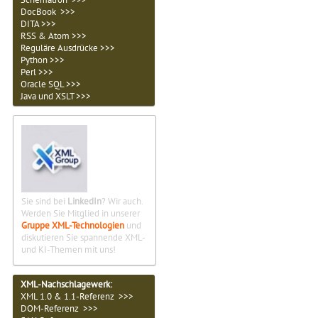
DocBook >>>
DITA >>>
RSS & Atom >>>
Reguläre Ausdrücke >>>
Python >>>
Perl >>>
Oracle SQL >>>
Java und XSLT >>>
Sie sind bei
LinkedIn
? Wir auch.
Werden Sie Mitglied in unserer
Gruppe XML-Technologien
und
diskutieren Sie spannende XML-
und KI-Themen mit uns!
XML-Nachschlagewerk:
XML 1.0 & 1.1-Referenz >>>
DOM-Referenz >>>