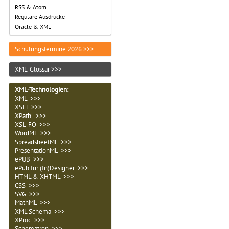
RSS & Atom
Reguläre Ausdrücke
Oracle & XML
Schulungstermine 2026 >>>
XML-Glossar >>>
XML-Technologien
:
XML >>>
XSLT >>>
XPath >>>
XSL-FO >>>
WordML >>>
SpreadsheetML >>>
PresentationML >>>
ePUB >>>
ePub für (In)Designer >>>
HTML & XHTML >>>
CSS >>>
SVG >>>
MathML >>>
XML Schema >>>
XProc >>>
Schematron >>>