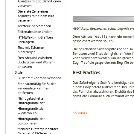
Absatzes mit Stildefinitionen
versehen
Die erste Zeile eines
Absatzes mit einem Bild
versehen
Textteile hervorheben
Abbildung: Gespeicherte Suchbegriffe we
Zeilenabstände ändern
Dem Attribut
kann ein numeris
results
HTML-Text mit Grafiken
gespeichert werden sollen.
überlagern
Text mit Schatten
Die gesicherten Suchbegriffe können so 
hinterlegen
Benutzen zwei Sites den gleichen Wert 
Den Abstand zwischen
kann verwendet werden, um die gleiche
Buchstaben und Wörtern
Zugriff auf die gespeicherten Begriffe be
anpassen
Best Practices
Bilder
Bilder mit Rahmen versehen
Das Safari-eigene Suchfeld benötigt kei
Standardmäßig für Bilder
einem Eingabefeld auskommen. Bei Form
verwendete Rahmen
das Formular abzuschicken. Enthält da
entfernen
damit das Formular auch versandt werd
Nicht gekachelte
Hintergrundbilder
Hintergrundbilder
<< zurück
wiederholen
Hintergrundbilder
positionieren
Mehrere Hintergrundbilder
für einen CSS-Selektor