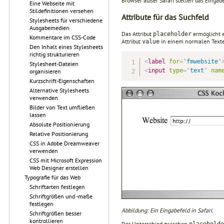
Browser außer Safari stellen das Eingabe
Eine Webseite mit
Stildefinitionen versehen
Attribute für das Suchfeld
Stylesheets für verschiedene
Ausgabemedien
Das Attribut
ermöglicht e
placeholder
Kommentare im CSS-Code
Attribut
in einem normalen Textei
value
Den Inhalt eines Stylesheets
richtig strukturieren
<
label
for
=
"
fmwebsite
"
Stylesheet-Dateien
<
input
type
=
"
text
"
nam
organisieren
Kurzschrift-Eigenschaften
Alternative Stylesheets
verwenden
Bilder von Text umfließen
lassen
Absolute Positionierung
Relative Positionierung
CSS in Adobe Dreamweaver
verwenden
CSS mit Microsoft Expression
Web Designer erstellen
Typografie für das Web
Schriftarten festlegen
Schriftgrößen und -maße
festlegen
Abbildung: Ein Eingabefeld in Safari.
Schriftgrößen besser
kontrollieren
Der Unterschied zwischen
placeholde