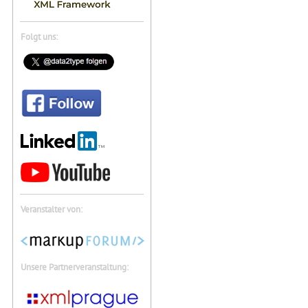
Folgt uns:
Veranstalter von:
Unsere Partnerveranstaltung: