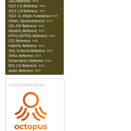
SAX-Referenz >>>
XSLT 1.0-Referenz >>>
XSLT 2.0-Referenz >>>
XSLT- & XPath-Funktionen >>>
XPath–Sprachreferenz >>>
XSL-FO-Referenz >>>
WordML-Referenz >>>
HTML/XHTML-Referenz >>>
CSS-Referenz >>>
MathML-Referenz >>>
XML Schema-Referenz >>>
XProc-Referenz >>>
Schematron-Referenz >>>
RSS 2.0-Referenz >>>
Atom-Referenz >>>
Unser Octopus Service: