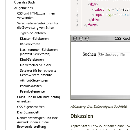
Über das Buch
<
div
>
Allgemeines
<
label
for
=
"
q
"
>
Suc
CSS und HTML zusammen
<
input
type
=
"
searc
verwenden
</
div
>
Verschiedene Selektoren für
</
form
>
die Zuweisung von Stilen
Typen-Selektoren
Klassen-Selektoren
ID-Selektoren
Nachkommen-Selektoren
(Kontext-Selektoren)
Kind-Selektoren
Universeller Selektor
Selektor für benachbarte
Geschwisterelemente
Attribut-Selektoren
Pseudoklassen
Pseudoelemente
Class- und id-Attribute richtig
einsetzen
Abbildung: Das Safari-eigene Suchfeld.
CSS-Eigenschaften
Das Boxmodell
Diskussion
Dokumententypen und ihre
Auswirkungen auf die
Apples Safari-Entwickler haben eine Erw
Browserdarstellung