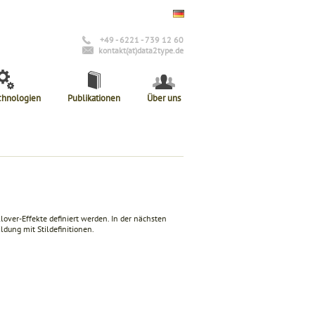
+49 - 6221 - 739 12 60
kontakt(at)data2type.de
chnologien
Publikationen
Über uns
lover-Effekte definiert werden. In der nächsten
ldung mit Stildefinitionen.