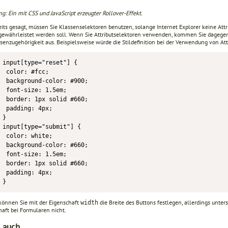
g: Ein mit CSS und JavaScript erzeugter Rollover-Effekt.
its gesagt, müssen Sie Klassenselektoren benutzen, solange Internet Explorer keine Attr
gewährleistet werden soll. Wenn Sie Attributselektoren verwenden, kommen Sie dagege
ssenzugehörigkeit aus. Beispielsweise würde die Stildefinition bei der Verwendung von 
input[type="reset"] {

 color: #fcc;

 background-color: #900;

 font-size: 1.5em;

 border: 1px solid #660;

 padding: 4px;

}

input[type="submit"] {

 color: white;

 background-color: #660;

 font-size: 1.5em;

 border: 1px solid #660;

 padding: 4px;

}
önnen Sie mit der Eigenschaft
die Breite des Buttons festlegen, allerdings unter
width
haft bei Formularen nicht.
 auch