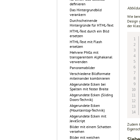
definieren
Abbildun
Das Hintergrundbild
verankern
Wie bere
Durchscheinende
Design 
Hintergründe für HTML-Text
der Kla
HTML-Text durch ein Bild
ersetzen
HTML-Text mit Flash
ersetzen
Mehrere PNGs mit
transparentem Alphakanal
verwenden
Panoramabilder
Verschiedene Bildformate
miteinander kombinieren
Abgerundete Ecken bei
Spalten mit fester Breite
Abgerundete Ecken (Sliding
Doors-Technik)
Abgerundete Ecken
(Mountaintop-Technik)
Abgerundete Ecken mit
JavaScript
Zudem k
Bilder mit einem Schatten
Eigensc
versehen
Bilder mit weichen
Siehe