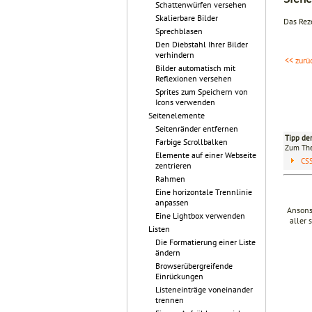
Schattenwürfen versehen
Skalierbare Bilder
Das Rez
Sprechblasen
Den Diebstahl Ihrer Bilder
verhindern
<< zurü
Bilder automatisch mit
Reflexionen versehen
Sprites zum Speichern von
Icons verwenden
Seitenelemente
Seitenränder entfernen
Tipp de
Farbige Scrollbalken
Zum T
Elemente auf einer Webseite
CS
zentrieren
Rahmen
Eine horizontale Trennlinie
anpassen
Ansons
Eine Lightbox verwenden
aller 
Listen
Die Formatierung einer Liste
ändern
Browserübergreifende
Einrückungen
Listeneinträge voneinander
trennen