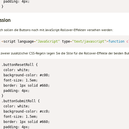
 padding: 4px;

}
ssion
ich sollen die Buttons noch mit JavaScript-Rollover-Effekten versehen werden:
<
script language
=
"JavaScript"
 type
=
"text/javascript"
>
function
c
weier zusätzlicher CSS-Regeln legen Sie die Stile für die Rollover-Effekte der beiden But
.buttonResetRoll {

 color: white;

 background-color: #c00;

 font-size: 1.5em;

 border: 1px solid #660;

 padding: 4px;

}

.buttonSubmitRoll {

 color: white;

 background-color: #cc0;

 font-size: 1.5em;

 border: 1px solid #660;

 padding: 4px;
