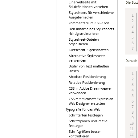
Eine Webseite mit
Die But
Stildefinitionen versehen
Stylesheets für verschiedene
Ausgabemedien
Kommentare im CSS-Code
Den Inhalt eines Stylesheets
richtig strukturieren
Stylesheet-Dateien
organisieren
Kurzschrift-Eigenschaften
Alternative Stylesheets
verwenden
Danach d
Bilder von Text umfließen
lassen
Absolute Positionierung
Relative Positionierung
CSS in Adobe Dreamweaver
verwenden
CSS mit Microsoft Expression
Web Designer erstellen
Typografie für das Web
Schriftarten festlegen
Schriftgrößen und -maße
festlegen
Schriftgrößen besser
kontrollieren