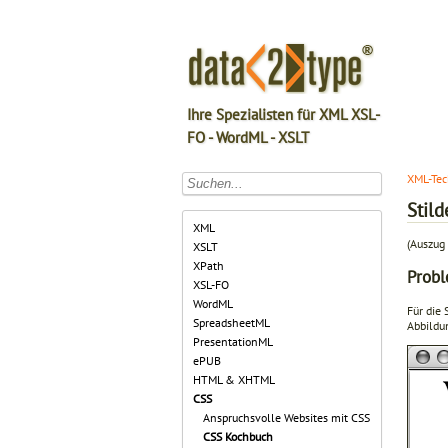
Ihre Spezialisten für XML XSL-
FO - WordML - XSLT
XML-Tec
Stild
XML
(Auszug 
XSLT
XPath
Prob
XSL-FO
WordML
Für die
SpreadsheetML
Abbildun
PresentationML
ePUB
HTML & XHTML
CSS
Anspruchsvolle Websites mit CSS
CSS Kochbuch