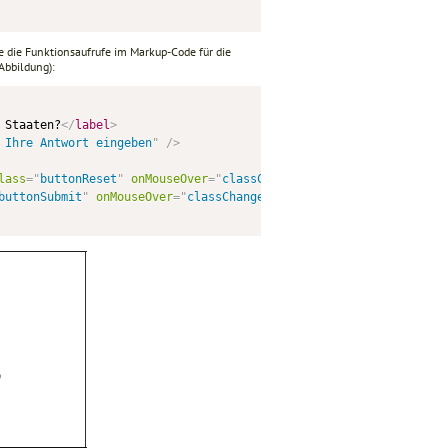
ie die Funktionsaufrufe im Markup-Code für die
Abbildung):
 Staaten?
</
label
>
 Ihre Antwort eingeben
"
/>
lass
=
"
buttonReset
"
onMouseOver
=
"
classChange(
'
buttonResetRoll
'
,th
buttonSubmit
"
onMouseOver
=
"
classChange(
'
buttonSubmitRoll
'
,this)
"