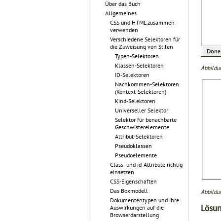
Über das Buch
Allgemeines
CSS und HTML zusammen
verwenden
Verschiedene Selektoren für
die Zuweisung von Stilen
Typen-Selektoren
Klassen-Selektoren
Abbildun
ID-Selektoren
Nachkommen-Selektoren
(Kontext-Selektoren)
Kind-Selektoren
Universeller Selektor
Selektor für benachbarte
Geschwisterelemente
Attribut-Selektoren
Pseudoklassen
Pseudoelemente
Class- und id-Attribute richtig
einsetzen
CSS-Eigenschaften
Das Boxmodell
Abbildun
Dokumententypen und ihre
Lösu
Auswirkungen auf die
Browserdarstellung