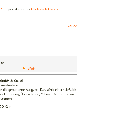
 2.1
-Spezifikation zu
Attributselektoren
.
vor >>
 an:
ePub
g GmbH & Co. KG
n ausdrucken.
e die gebundene Ausgabe: Das Werk einschließlich
ervielfältigung, Übersetzung, Mikroverfilmung sowie
Systemen.
670 Köln