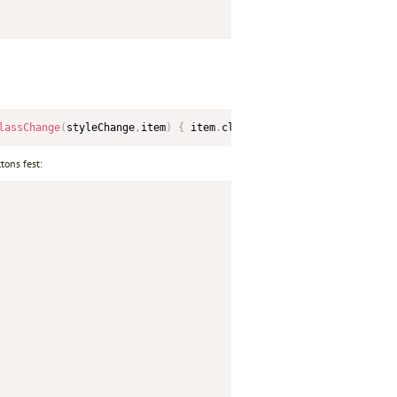
lassChange
(
styleChange
,
item
)
{
 item
.
className 
=
 styleChange
;
}
<
/
tons fest: