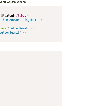
gewählt werden können:
 Staaten?
</
label
>
 Ihre Antwort eingeben
"
/>
lass
=
"
buttonReset
"
/>
buttonSubmit
"
/>