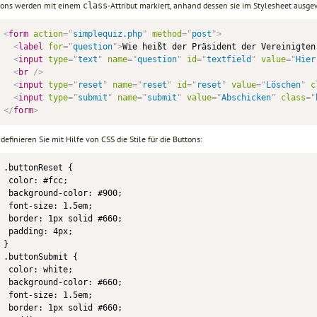
tons werden mit einem
-Attribut markiert, anhand dessen sie im Stylesheet aus
class
<
form
action
=
"
simplequiz.php
"
method
=
"
post
"
>
<
label
for
=
"
question
"
>
Wie heißt der Präsident der Vereinigten
<
input
type
=
"
text
"
name
=
"
question
"
id
=
"
textfield
"
value
=
"
Hier
<
br
/>
<
input
type
=
"
reset
"
name
=
"
reset
"
id
=
"
reset
"
value
=
"
Löschen
"
c
<
input
type
=
"
submit
"
name
=
"
submit
"
value
=
"
Abschicken
"
class
=
"
</
form
>
efinieren Sie mit Hilfe von CSS die Stile für die Buttons:
.buttonReset {

 color: #fcc;

 background-color: #900;

 font-size: 1.5em;

 border: 1px solid #660;

 padding: 4px;

}

.buttonSubmit {

 color: white;

 background-color: #660;

 font-size: 1.5em;

 border: 1px solid #660;
