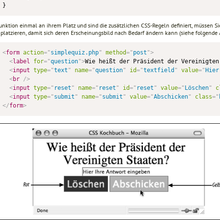
}
Funktion einmal an ihrem Platz und sind die zusätzlichen CSS-Regeln definiert, müssen S
 platzieren, damit sich deren Erscheinungsbild nach Bedarf ändern kann (siehe folgende 
<
form
action
=
"
simplequiz.php
"
method
=
"
post
"
>
<
label
for
=
"
question
"
>
Wie heißt der Präsident der Vereinigten
<
input
type
=
"
text
"
name
=
"
question
"
id
=
"
textfield
"
value
=
"
Hier
<
br
/>
<
input
type
=
"
reset
"
name
=
"
reset
"
id
=
"
reset
"
value
=
"
Löschen
"
c
<
input
type
=
"
submit
"
name
=
"
submit
"
value
=
"
Abschicken
"
class
=
"
</
form
>