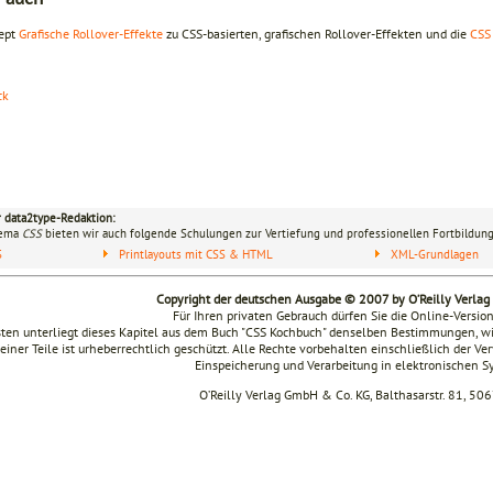
ept
Grafische Rollover-Effekte
zu CSS-basierten, grafischen Rollover-Effekten und die
CSS
ck
r data2type-Redaktion:
hema
CSS
bieten wir auch folgende Schulungen zur Vertiefung und professionellen Fortbildung
S
Printlayouts mit CSS & HTML
XML-Grundlagen
Copyright der deutschen Ausgabe © 2007 by O’Reilly Verla
Für Ihren privaten Gebrauch dürfen Sie die Online-Versio
ten unterliegt dieses Kapitel aus dem Buch "CSS Kochbuch" denselben Bestimmungen, wi
seiner Teile ist urheberrechtlich geschützt. Alle Rechte vorbehalten einschließlich der V
Einspeicherung und Verarbeitung in elektronischen 
O’Reilly Verlag GmbH & Co. KG, Balthasarstr. 81, 50