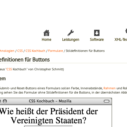
Home
Leistungen
Software
XML-Te
hnologien
/
CSS
/
CSS Kochbuch
/
Formulare
/ Stildefinitionen für Buttons
efinitionen für Buttons
aus "
CSS
Kochbuch" von Christopher Schmitt)
lem
 Submit- und Reset-Buttons eines Formulars sollen Farbe, Innenabstände,
Rahmen
und Rol
g sehen Sie das Formular ohne Stildefinitionen für die Buttons, in der übernächsten Abbi