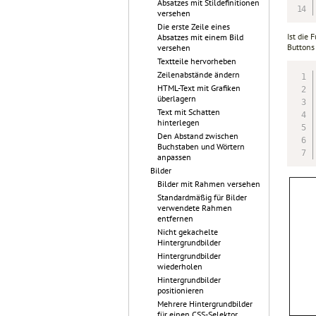
Absatzes mit Stildefinitionen
versehen
Die erste Zeile eines
Ist die 
Absatzes mit einem Bild
Buttons
versehen
Textteile hervorheben
Zeilenabstände ändern
HTML-Text mit Grafiken
überlagern
Text mit Schatten
hinterlegen
Den Abstand zwischen
Buchstaben und Wörtern
anpassen
Bilder
Bilder mit Rahmen versehen
Standardmäßig für Bilder
verwendete Rahmen
entfernen
Nicht gekachelte
Hintergrundbilder
Hintergrundbilder
wiederholen
Hintergrundbilder
positionieren
Mehrere Hintergrundbilder
für einen CSS-Selektor