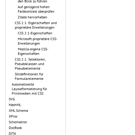
den Blick zu führen
Auf genügend hohen
Farbkontrast überprüfen
Zitate hervorheben
CSS 2.1: Eigenschaften und
proprietäre Erweiterungen
CSS 2.1-Eigenschaften
Microsoft-proprietäre CSS-
Erweiterungen
Mozilla-eigene CSS-
Eigenschaften
CSS 2.1: Selektoren,
Pseudoklassen und
Pseudoelemente
Stildefinitionen für
Formularelemente
Automatisierte
Layoutformatierung für
Printmedien mit CSS
SVG
MathML
XML Schema
XProc
Schematron
DocBook
DITA