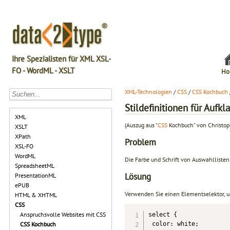
Ihre Spezialisten für XML XSL-
FO - WordML - XSLT
Ho
XML-Technologien
/
CSS
/
CSS Kochbuch
Stildefinitionen für Auf
XML
(Auszug aus "
CSS
Kochbuch" von Christop
XSLT
XPath
Problem
XSL-FO
WordML
Die Farbe und Schrift von Auswahllisten
SpreadsheetML
Lösung
PresentationML
ePUB
Verwenden Sie einen Elementselektor,
HTML & XHTML
CSS
Anspruchsvolle Websites mit CSS
select {

 color: white;

CSS Kochbuch