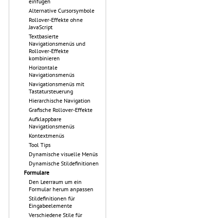
einfügen
Alternative Cursorsymbole
Rollover-Effekte ohne
JavaScript
Textbasierte
Navigationsmenüs und
Rollover-Effekte
kombinieren
Horizontale
Navigationsmenüs
Navigationsmenüs mit
Tastatursteuerung
Hierarchische Navigation
Grafische Rollover-Effekte
Aufklappbare
Navigationsmenüs
Kontextmenüs
Tool Tips
Dynamische visuelle Menüs
Dynamische Stildefinitionen
Formulare
Den Leerraum um ein
Formular herum anpassen
Stildefinitionen für
Eingabeelemente
Verschiedene Stile für