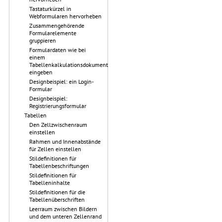
Tastaturkürzel in
Webformularen hervorheben
Zusammengehörende
Formularelemente
gruppieren
Formulardaten wie bei
einem
Tabellenkalkulationsdokument
eingeben
Designbeispiel: ein Login-
Formular
Designbeispiel:
Registrierungsformular
Tabellen
Den Zellzwischenraum
einstellen
Rahmen und Innenabstände
für Zellen einstellen
Stildefinitionen für
Tabellenbeschriftungen
Stildefinitionen für
Tabelleninhalte
Stildefinitionen für die
Tabellenüberschriften
Leerraum zwischen Bildern
und dem unteren Zellenrand