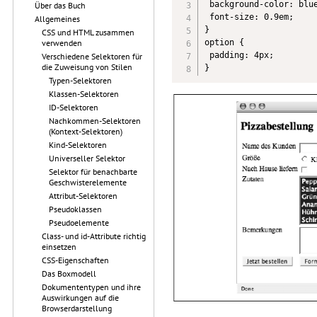
 background-color: blue
Über das Buch
 font-size: 0.9em;

Allgemeines
}

CSS und HTML zusammen
option {

verwenden
 padding: 4px;

Verschiedene Selektoren für
die Zuweisung von Stilen
}
Typen-Selektoren
Klassen-Selektoren
ID-Selektoren
Nachkommen-Selektoren
(Kontext-Selektoren)
Kind-Selektoren
Universeller Selektor
Selektor für benachbarte
Geschwisterelemente
Attribut-Selektoren
Pseudoklassen
Pseudoelemente
Class- und id-Attribute richtig
einsetzen
CSS-Eigenschaften
Das Boxmodell
Dokumententypen und ihre
Auswirkungen auf die
Browserdarstellung