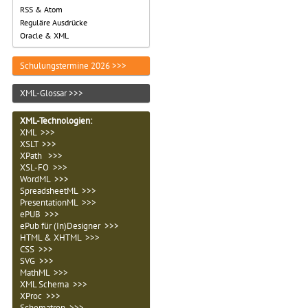
RSS & Atom
Reguläre Ausdrücke
Oracle & XML
Schulungstermine 2026 >>>
XML-Glossar >>>
XML-Technologien
:
XML >>>
XSLT >>>
XPath >>>
XSL-FO >>>
WordML >>>
SpreadsheetML >>>
PresentationML >>>
ePUB >>>
ePub für (In)Designer >>>
HTML & XHTML >>>
CSS >>>
SVG >>>
MathML >>>
XML Schema >>>
XProc >>>
Schematron >>>