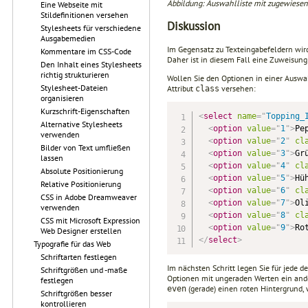
Abbildung: Auswahlliste mit zugewiesene
Eine Webseite mit
Stildefinitionen versehen
Diskussion
Stylesheets für verschiedene
Ausgabemedien
Im Gegensatz zu Texteingabefeldern wir
Kommentare im CSS-Code
Daher ist in diesem Fall eine Zuweisung 
Den Inhalt eines Stylesheets
richtig strukturieren
Wollen Sie den Optionen in einer Auswah
Stylesheet-Dateien
Attribut
versehen:
class
organisieren
Kurzschrift-Eigenschaften
<
select
name
=
"
Topping_
Alternative Stylesheets
<
option
value
=
"
1
"
>
Pe
verwenden
<
option
value
=
"
2
"
cl
Bilder von Text umfließen
<
option
value
=
"
3
"
>
Gr
lassen
<
option
value
=
"
4
"
cl
Absolute Positionierung
<
option
value
=
"
5
"
>
Hü
Relative Positionierung
<
option
value
=
"
6
"
cl
CSS in Adobe Dreamweaver
<
option
value
=
"
7
"
>
Ol
verwenden
<
option
value
=
"
8
"
cl
CSS mit Microsoft Expression
<
option
value
=
"
9
"
>
Ro
Web Designer erstellen
</
select
>
Typografie für das Web
Schriftarten festlegen
Im nächsten Schritt legen Sie für jede 
Schriftgrößen und -maße
Optionen mit ungeraden Werten ein and
festlegen
(gerade) einen roten Hintergrund,
even
Schriftgrößen besser
kontrollieren