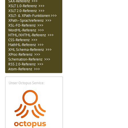
SAX-Referenz >>>
XSLT 1.0-Referenz >>>
XSLT 2.0-Referenz >>>
XSLT- & XPath-Funktionen >>>
XPath–Sprachreferenz >>>
XSL-FO-Referenz >>>
WordML-Referenz >>>
HTML/XHTML-Referenz >>>
CSS-Referenz >>>
MathML-Referenz >>>
XML Schema-Referenz >>>
XProc-Referenz >>>
Schematron-Referenz >>>
RSS 2.0-Referenz >>>
Atom-Referenz >>>
Unser Octopus Service: