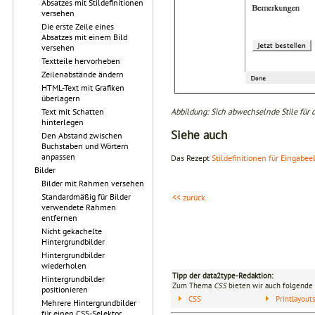
Absatzes mit Stildefinitionen
versehen
Die erste Zeile eines
Absatzes mit einem Bild
versehen
Textteile hervorheben
Zeilenabstände ändern
HTML-Text mit Grafiken
überlagern
Abbildung: Sich abwechselnde Stile für 
Text mit Schatten
hinterlegen
Siehe auch
Den Abstand zwischen
Buchstaben und Wörtern
anpassen
Das Rezept
Stildefinitionen für Eingabe
Bilder
Bilder mit Rahmen versehen
Standardmäßig für Bilder
<< zurück
verwendete Rahmen
entfernen
Nicht gekachelte
Hintergrundbilder
Hintergrundbilder
wiederholen
Tipp der data2type-Redaktion:
Hintergrundbilder
Zum Thema
CSS
bieten wir auch folgende 
positionieren
CSS
Printlayou
Mehrere Hintergrundbilder
für einen CSS-Selektor