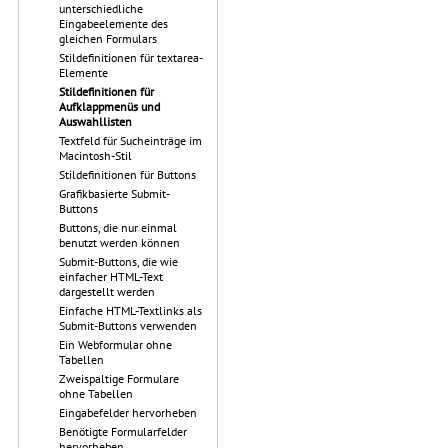
unterschiedliche
Eingabeelemente des
gleichen Formulars
Stildefinitionen für textarea-
Elemente
Stildefinitionen für
Aufklappmenüs und
Auswahllisten
Textfeld für Sucheinträge im
Macintosh-Stil
Stildefinitionen für Buttons
Grafikbasierte Submit-
Buttons
Buttons, die nur einmal
benutzt werden können
Submit-Buttons, die wie
einfacher HTML-Text
dargestellt werden
Einfache HTML-Textlinks als
Submit-Buttons verwenden
Ein Webformular ohne
Tabellen
Zweispaltige Formulare
ohne Tabellen
Eingabefelder hervorheben
Benötigte Formularfelder
hervorheben