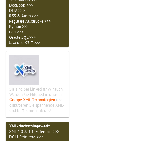
DocBook >>>
DITA >>>
RSS & Atom >>>
Reguläre Ausdrücke >>>
Python >>>
Perl >>>
Oracle SQL >>>
Java und XSLT >>>
Sie sind bei
LinkedIn
? Wir auch.
Werden Sie Mitglied in unserer
Gruppe XML-Technologien
und
diskutieren Sie spannende XML-
und KI-Themen mit uns!
XML-Nachschlagewerk:
XML 1.0 & 1.1-Referenz >>>
DOM-Referenz >>>