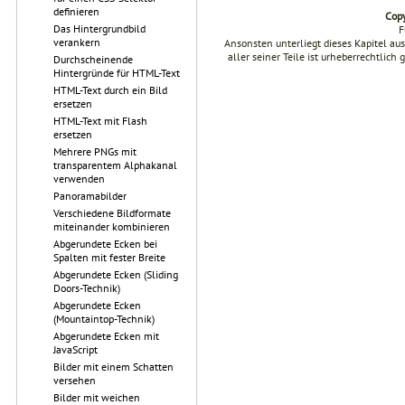
definieren
Copy
Das Hintergrundbild
F
verankern
Ansonsten unterliegt dieses Kapitel a
aller seiner Teile ist urheberrechtlich
Durchscheinende
Hintergründe für HTML-Text
HTML-Text durch ein Bild
ersetzen
HTML-Text mit Flash
ersetzen
Mehrere PNGs mit
transparentem Alphakanal
verwenden
Panoramabilder
Verschiedene Bildformate
miteinander kombinieren
Abgerundete Ecken bei
Spalten mit fester Breite
Abgerundete Ecken (Sliding
Doors-Technik)
Abgerundete Ecken
(Mountaintop-Technik)
Abgerundete Ecken mit
JavaScript
Bilder mit einem Schatten
versehen
Bilder mit weichen