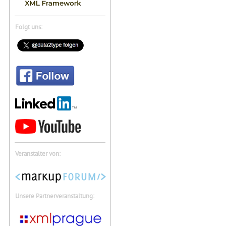
Folgt uns:
Veranstalter von:
Unsere Partnerveranstaltung: