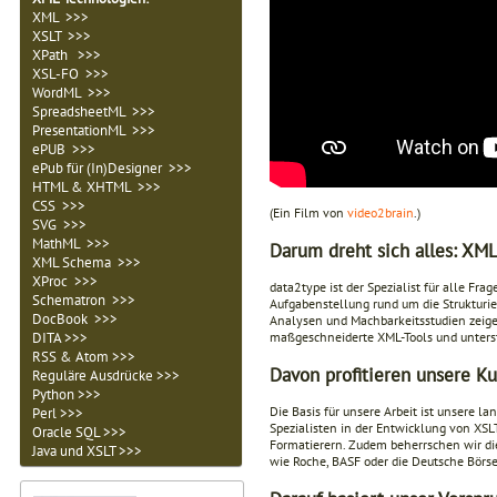
XML >>>
XSLT >>>
XPath >>>
XSL-FO >>>
WordML >>>
SpreadsheetML >>>
PresentationML >>>
ePUB >>>
ePub für (In)Designer >>>
HTML & XHTML >>>
CSS >>>
(Ein Film von
video2brain
.)
SVG >>>
MathML >>>
Darum dreht sich alles: XM
XML Schema >>>
XProc >>>
data2type ist der Spezialist für alle F
Schematron >>>
Aufgabenstellung rund um die Strukturi
DocBook >>>
Analysen und Machbarkeitsstudien zeige
DITA >>>
maßgeschneiderte XML-Tools und unters
RSS & Atom >>>
Davon profitieren unsere K
Reguläre Ausdrücke >>>
Python >>>
Die Basis für unsere Arbeit ist unsere
Perl >>>
Spezialisten in der Entwicklung von XS
Oracle SQL >>>
Formatierern. Zudem beherrschen wir 
Java und XSLT >>>
wie Roche, BASF oder die Deutsche Börse 