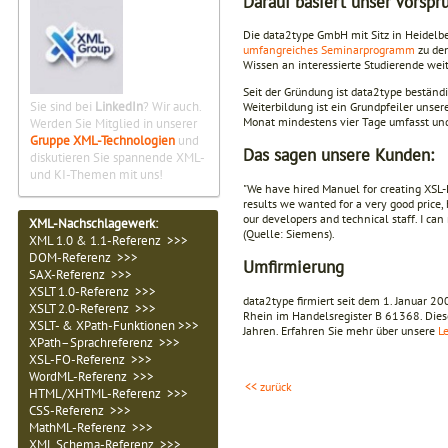
Darauf basiert unser Vorsp
Die data2type GmbH mit Sitz in Heidelb
umfangreiches Seminarprogramm
zu den
Wissen an interessierte Studierende weit
Seit der Gründung ist data2type bestän
Sie sind bei
LinkedIn
? Wir auch.
Weiterbildung ist ein Grundpfeiler uns
Monat mindestens vier Tage umfasst und g
Werden Sie Mitglied in unserer
Gruppe XML-Technologien
und
Das sagen unsere Kunden:
diskutieren Sie spannende XML-
und KI-Themen mit uns!
"We have hired Manuel for creating XSL-
results we wanted for a very good price,
our developers and technical staff. I c
XML-Nachschlagewerk:
(Quelle: Siemens).
XML 1.0 & 1.1-Referenz >>>
DOM-Referenz >>>
Umfirmierung
SAX-Referenz >>>
XSLT 1.0-Referenz >>>
data2type firmiert seit dem 1. Januar 
XSLT 2.0-Referenz >>>
Rhein im Handelsregister B 61368. Dies
XSLT- & XPath-Funktionen >>>
Jahren. Erfahren Sie mehr über unsere
L
XPath–Sprachreferenz >>>
XSL-FO-Referenz >>>
WordML-Referenz >>>
<< zurück
HTML/XHTML-Referenz >>>
CSS-Referenz >>>
MathML-Referenz >>>
XML Schema-Referenz >>>