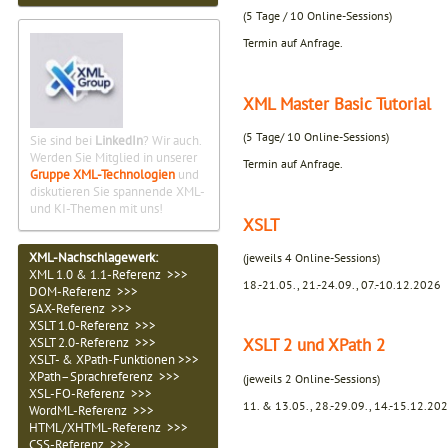
(5 Tage / 10 Online-Sessions)
Termin auf Anfrage.
XML Master Basic Tutorial
(5 Tage/ 10 Online-Sessions)
Sie sind bei
LinkedIn
? Wir auch.
Werden Sie Mitglied in unserer
Termin auf Anfrage.
Gruppe XML-Technologien
und
diskutieren Sie spannende XML-
und KI-Themen mit uns!
XSLT
XML-Nachschlagewerk:
(jeweils 4 Online-Sessions)
XML 1.0 & 1.1-Referenz >>>
18.-21.05., 21.-24.09., 07.-10.12.2026
DOM-Referenz >>>
SAX-Referenz >>>
XSLT 1.0-Referenz >>>
XSLT 2 und XPath 2
XSLT 2.0-Referenz >>>
XSLT- & XPath-Funktionen >>>
XPath–Sprachreferenz >>>
(jeweils 2 Online-Sessions)
XSL-FO-Referenz >>>
11. & 13.05., 28.-29.09., 14.-15.12.20
WordML-Referenz >>>
HTML/XHTML-Referenz >>>
CSS-Referenz >>>