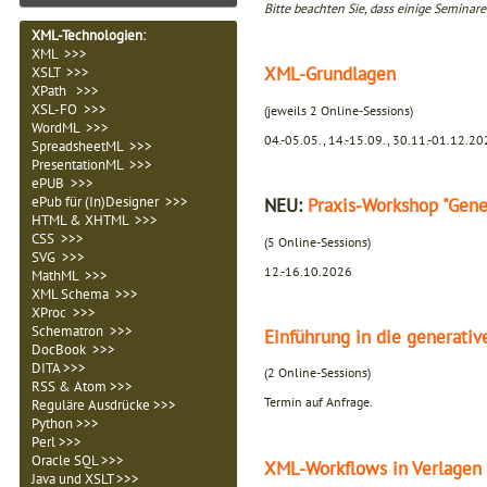
Bitte beachten Sie, dass einige Seminare
XML-Technologien
:
XML >>>
XML-Grundlagen
XSLT >>>
XPath >>>
XSL-FO >>>
(jeweils 2 Online-Sessions)
WordML >>>
04.-05.05., 14.-15.09., 30.11.-01.12.2
SpreadsheetML >>>
PresentationML >>>
ePUB >>>
ePub für (In)Designer >>>
NEU:
Praxis-Workshop "Gen
HTML & XHTML >>>
CSS >>>
(5 Online-Sessions)
SVG >>>
12.-16.10.2026
MathML >>>
XML Schema >>>
XProc >>>
Schematron >>>
Einführung in die generativ
DocBook >>>
DITA >>>
(2 Online-Sessions)
RSS & Atom >>>
Termin auf Anfrage.
Reguläre Ausdrücke >>>
Python >>>
Perl >>>
Oracle SQL >>>
XML-Workflows in Verlagen
Java und XSLT >>>