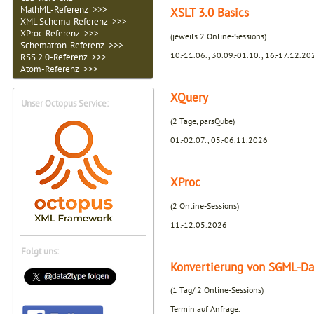
MathML-Referenz >>>
XSLT 3.0 Basics
XML Schema-Referenz >>>
XProc-Referenz >>>
(jeweils 2 Online-Sessions)
Schematron-Referenz >>>
10.-11.06., 30.09.-01.10., 16.-17.12.20
RSS 2.0-Referenz >>>
Atom-Referenz >>>
XQuery
Unser Octopus Service:
(2 Tage, parsQube)
01.-02.07., 05.-06.11.2026
XProc
(2 Online-Sessions)
11.-12.05.2026
Folgt uns:
Konvertierung von SGML-Da
(1 Tag/ 2 Online-Sessions)
Termin auf Anfrage.