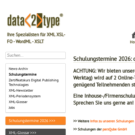
Ihre Spezialisten für XML XSL-
FO - WordML - XSLT
Ho
Schulungstermine 2026: 
News-Archiv
ACHTUNG: Wir bieten unsere
Schulungstermine
Werktag) wird auf 2 Online-
Zertifikatskurs Digital Publishing
genügend Teilnehmenden sta
Technologies
XML-Newsletter
Eine Inhouse-/Firmenschulun
XML-Periodensystem
Sprechen Sie uns gerne an!
XML-Glossar
Jobs
Schulungstermine 2026 >>>
>> Weitere
Infos zu unseren Schulungen
>> Schulungen der
parsQube GmbH
XML-Glossar >>>