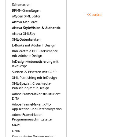
Schematron
BPMN-Grundlagen
<< zurück
oXygen XML Editor
Altova MapForce
Altova StyleVision & Authentic
Altova XMLSpy
XML-Datenbanken
E-Books mit Adobe InDesign
Barrierefreie PDF-Dokumente
mit Adobe InDesign
InDesign-Automatisierung mit
JavaScript
Suchen & Ersetzen mit GREP
XML-Publishing mit InDesign
XML-Spezial: Crossmedia-
Publishing mit InDesign
Adobe FrameMaker strukturiert:
DITA
Adobe FrameMaker: XML-
Applikation und Datenmigration
Adobe FrameMaker:
Programmierschnittstelle
MARC
ONIX
Semantische Technologien: