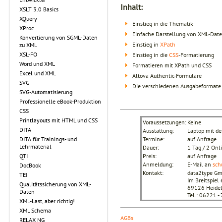
Inhalt:
XSLT 3.0 Basics
XQuery
Einstieg in die Thematik
XProc
Einfache Darstellung von XML-Dat
Konvertierung von SGML-Daten
Einstieg in
XPath
zu XML
XSL-FO
Einstieg in die
CSS
-Formatierung
Word und XML
Formatieren mit XPath und CSS
Excel und XML
Altova Authentic-Formulare
SVG
Die verschiedenen Ausgabeformate
SVG-Automatisierung
Professionelle eBook-Produktion
CSS
Printlayouts mit HTML und CSS
Voraussetzungen:
Keine
DITA
Ausstattung:
Laptop mit d
DITA für Trainings- und
Termine:
auf Anfrage
Lehrmaterial
Dauer:
1 Tag / 2 Onl
QTI
Preis:
auf Anfrage
Anmeldung:
E-Mail an
sch
DocBook
Kontakt:
data2type G
TEI
Im Breitspiel 
Qualitätssicherung von XML-
69126 Heidel
Daten
Tel.: 06221 
XML-Last, aber richtig!
XML Schema
AGBs
RELAX NG