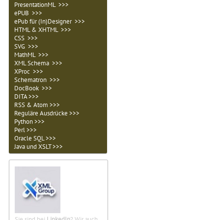
PresentationML >>>
ePUB >>>
ePub für (In)Designer >>>
HTML & XHTML >>>
CSS >>>
SVG >>>
MathML >>>
XML Schema >>>
XProc >>>
Schematron >>>
DocBook >>>
DITA >>>
RSS & Atom >>>
Reguläre Ausdrücke >>>
Python >>>
Perl >>>
Oracle SQL >>>
Java und XSLT >>>
Sie sind bei
LinkedIn
? Wir auch.