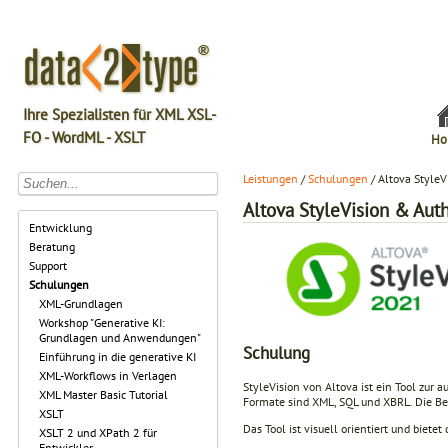
Ihre Spezialisten für XML XSL-
FO - WordML - XSLT
Ho
Leistungen
/
Schulungen
/ Altova StyleV
Altova StyleVision & Aut
Entwicklung
Beratung
Support
Schulungen
XML-Grundlagen
Workshop "Generative KI:
Grundlagen und Anwendungen"
Schulung
Einführung in die generative KI
XML-Workflows in Verlagen
StyleVision von Altova ist ein Tool zur
XML Master Basic Tutorial
Formate sind XML, SQL und XBRL. Die Be
XSLT
Das Tool ist visuell orientiert und biete
XSLT 2 und XPath 2 für
Entwickler