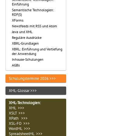
Einführung
Semantische Technologien:
RDF(S)
XForms
Newsfeeds mit RSS und Atom
Java und XML
Reguläre Ausdrücke
XBRL-Grundlagen
XBRL: Einführung und Vertiefung
der Anwendung
Inhouse-Schulungen
AGBs
Schulungstermine 2026 >>>
XML-Glossar >>>
XML-Technologien
:
XML >>>
XSLT >>>
XPath >>>
XSL-FO >>>
WordML >>>
SpreadsheetML >>>