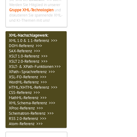
Werden Sie Mitglied in unserer
Gruppe XML-Technologien
und
diskutieren Sie spannende XML-
und KI-Themen mit uns!
XML-Nachschlagewerk:
XML 1.0 & 1.1-Referenz >>>
DOM-Referenz >>>
SAX-Referenz >>>
XSLT 1.0-Referenz >>>
XSLT 2.0-Referenz >>>
XSLT- & XPath-Funktionen >>>
XPath–Sprachreferenz >>>
XSL-FO-Referenz >>>
WordML-Referenz >>>
HTML/XHTML-Referenz >>>
CSS-Referenz >>>
MathML-Referenz >>>
XML Schema-Referenz >>>
XProc-Referenz >>>
Schematron-Referenz >>>
RSS 2.0-Referenz >>>
Atom-Referenz >>>