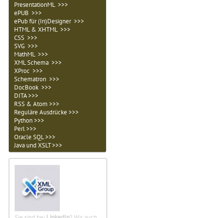
PresentationML >>>
ePUB >>>
ePub für (In)Designer >>>
HTML & XHTML >>>
CSS >>>
SVG >>>
MathML >>>
XML Schema >>>
XProc >>>
Schematron >>>
DocBook >>>
DITA >>>
RSS & Atom >>>
Reguläre Ausdrücke >>>
Python >>>
Perl >>>
Oracle SQL >>>
Java und XSLT >>>
Sie sind bei
LinkedIn
? Wir auch.