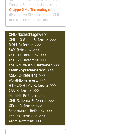
Werden Sie Mitglied in unserer
Gruppe XML-Technologien
und
diskutieren Sie spannende XML-
und KI-Themen mit uns!
XML-Nachschlagewerk:
XML 1.0 & 1.1-Referenz >>>
DOM-Referenz >>>
SAX-Referenz >>>
XSLT 1.0-Referenz >>>
XSLT 2.0-Referenz >>>
XSLT- & XPath-Funktionen >>>
XPath–Sprachreferenz >>>
XSL-FO-Referenz >>>
WordML-Referenz >>>
HTML/XHTML-Referenz >>>
CSS-Referenz >>>
MathML-Referenz >>>
XML Schema-Referenz >>>
XProc-Referenz >>>
Schematron-Referenz >>>
RSS 2.0-Referenz >>>
Atom-Referenz >>>