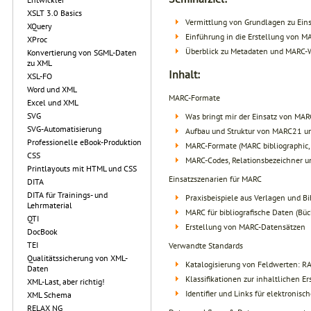
XSLT 3.0 Basics
Vermittlung von Grundlagen zu Ein
XQuery
Einführung in die Erstellung von 
XProc
Überblick zu Metadaten und MARC-
Konvertierung von SGML-Daten
zu XML
Inhalt:
XSL-FO
Word und XML
MARC-Formate
Excel und XML
SVG
Was bringt mir der Einsatz von MAR
SVG-Automatisierung
Aufbau und Struktur von MARC21 
Professionelle eBook-Produktion
MARC-Formate (MARC bibliographic, a
CSS
MARC-Codes, Relationsbezeichner un
Printlayouts mit HTML und CSS
Einsatzszenarien für MARC
DITA
DITA für Trainings- und
Praxisbeispiele aus Verlagen und B
Lehrmaterial
MARC für bibliografische Daten (Büch
QTI
Erstellung von MARC-Datensätzen
DocBook
TEI
Verwandte Standards
Qualitätssicherung von XML-
Katalogisierung von Feldwerten: 
Daten
Klassifikationen zur inhaltlichen E
XML-Last, aber richtig!
Identifier und Links für elektronisc
XML Schema
RELAX NG