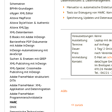
Datenworkflows & Datenmanagement
Schematron
Manuelle vs. automatische Erstellu
BPMN-Grundlagen
Tools zur Erzeugung von MARC: Kon
oXygen XML Editor
Speicherung, Updates und Datenau
Altova MapForce
Altova StyleVision & Authentic
Altova XMLSpy
XML-Datenbanken
Voraussetzungen:
Keine
E-Books mit Adobe InDesign
Ausstattung:
Laptop mit d
Barrierefreie PDF-Dokumente
Termine:
auf Anfrage
mit Adobe InDesign
Dauer:
1 Tag/ 2 Onli
InDesign-Automatisierung mit
Preis:
nach Vereinb
JavaScript
Anmeldung:
E-Mail an
sch
Suchen & Ersetzen mit GREP
Kontakt:
data2type G
XML-Publishing mit InDesign
Im Breitspiel 
XML-Spezial: Crossmedia-
69126 Heidel
Publishing mit InDesign
Tel.: 06221 
Adobe FrameMaker strukturiert:
DITA
Adobe FrameMaker: XML-
Applikation und Datenmigration
AGBs
Adobe FrameMaker:
Programmierschnittstelle
MARC
<< zurück
ONIX
Semantische Technologien: