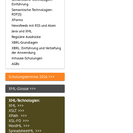
Einführung
Semantische Technologien:
RDF(S)
XForms
Newsfeeds mit RSS und Atom
Java und XML
Reguläre Ausdrücke
XBRL-Grundlagen
XBRL: Einführung und Vertiefung
der Anwendung
Inhouse-Schulungen
AGBs
Schulungstermine 2026 >>>
XML-Glossar >>>
XML-Technologien
:
XML >>>
XSLT >>>
XPath >>>
XSL-FO >>>
WordML >>>
SpreadsheetML >>>