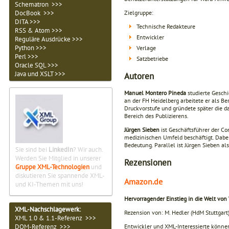
Schematron >>>
DocBook >>>
Zielgruppe:
DITA >>>
Technische Redakteure
RSS & Atom >>>
Entwickler
Reguläre Ausdrücke >>>
Python >>>
Verlage
Perl >>>
Satzbetriebe
Oracle SQL >>>
Java und XSLT >>>
Autoren
Manuel Montero Pineda
studierte Gesch
an der FH Heidelberg arbeitete er als 
Druckvorstufe und gründete später die 
Bereich des Publizierens.
Jürgen Sieben
ist Geschäftsführer der C
medizinischen Umfeld beschäftigt. Dabei
Bedeutung. Parallel ist Jürgen Sieben a
Sie sind bei
LinkedIn
? Wir auch.
Werden Sie Mitglied in unserer
Rezensionen
Gruppe XML-Technologien
und
diskutieren Sie spannende XML-
Amazon.de
und KI-Themen mit uns!
Hervorragender Einstieg in die Welt vo
XML-Nachschlagewerk:
Rezension von: M. Hedler (HdM Stuttgart
XML 1.0 & 1.1-Referenz >>>
Entwickler und XML-Interessierte könne
DOM-Referenz >>>