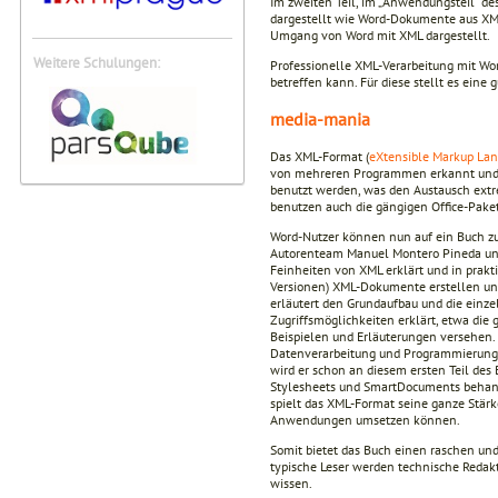
Im zweiten Teil, im „Anwendungsteil“ de
dargestellt wie Word-Dokumente aus XM
Umgang von Word mit XML dargestellt.
Weitere Schulungen:
Professionelle XML-Verarbeitung mit Wo
betreffen kann. Für diese stellt es eine g
media-mania
Das XML-Format (
eXtensible Markup La
von mehreren Programmen erkannt und 
benutzt werden, was den Austausch extrem
benutzen auch die gängigen Office-Paket
Word-Nutzer können nun auf ein Buch zur
Autorenteam Manuel Montero Pineda und J
Feinheiten von XML erklärt und in prak
Versionen) XML-Dokumente erstellen und
erläutert den Grundaufbau und die ein
Zugriffsmöglichkeiten erklärt, etwa die
Beispielen und Erläuterungen versehen. K
Datenverarbeitung und Programmierung m
wird er schon an diesem ersten Teil des 
Stylesheets und SmartDocuments behandelt
spielt das XML-Format seine ganze Stärk
Anwendungen umsetzen können.
Somit bietet das Buch einen raschen und
typische Leser werden technische Redakt
wissen.