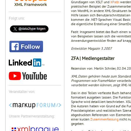
Grundlagen von XSLT und
XPath
werden 
praktischen Beispiel der Zusammenarbe
von WordML in andere XML-Strukturen b
Hilfe lassen sich Benutzerschnittstelle
Folgt uns:
kommen die .NET-Sprachen Visual Basic 
die eigentliche Erstellung einer SmartD
Fazit: Insgesamt bietet das Buch einen
von Beispielen lassen sich die vermitt
Anwendungsentwickler finden auf knapp
Entwickler Magazin 3.2007
ZFA | Mediengestalter
Rezension von: Martin Schröer, 02.04.2
XML Daten gehören heute zum Standard in
Programmen wie FrameMaker verarbeitet
verarbeitet werden können, zeigt XML-Ve
Veranstalter von:
Das in drei Teilen verfasste Buch behan
formatiert ausgeben lassen. Die Funkti
Sprache wird detailliert beschrieben. XS
Die Autoren haben von Grund auf die Fu
Praxisbeispielen und realistischen Szenar
abgedruckten Referenzen von Elementen 
Unsere Partnerveranstaltung:
einer kurzen
Zusammenfassung
nicht nu
gegeben.