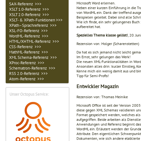
Microsoft Word erlernen.
SAX-Referenz >>>
Neben einer kurzen Einführung in die T
XSLT 1.0-Referenz >>>
von WordML ein. Dank der treffend ausg
XSLT 2.0-Referenz >>>
Beispielen geleitet. Dabei sind alle Sch
XSLT- & XPath-Funktionen >>>
Wie ich finde, ein sehr gelungenes Buc
XPath–Sprachreferenz >>>
aufbereitet hat.
XSL-FO-Referenz >>>
Spezielles Thema klasse gelöst!
, 20. Ju
WordML-Referenz >>>
HTML/XHTML-Referenz >>>
Rezension von: Holger (Scharenstetten)
CSS-Referenz >>>
MathML-Referenz >>>
Da hat es sich jemand nicht leicht gema
Im Ernst, sehr gelungen das Werk!
XML Schema-Referenz >>>
Die neuen XML-Funktionalitäten in Word 
XProc-Referenz >>>
Ansonsten alles drin: kurzer Einstieg, 
Schematron-Referenz >>>
Kenne mich ein wenig damit aus und bin
RSS 2.0-Referenz >>>
Tipp für Semi-Profis!
Atom-Referenz >>>
Entwickler Magazin
Unser Octopus Service:
Rezension von: Thomas Meinike
Microsoft Office ist seit der Version 20
diese gegen XML Schemas validieren un
Format gespeichert werden, welches als
aufgegriffen. Beide arbeiten als Dienstl
Anwendungen und Referenz beginnt das 
WordML ein. Erläutert werden der Grund
Attribute. Den eigentlichen Schwerpunkt
Dokumenten, wie sich andere etablierte