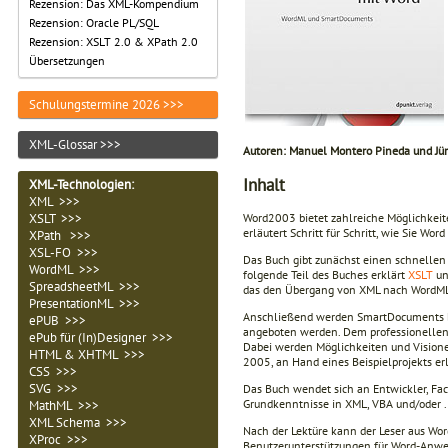
Rezension: Das XML-Kompendium
Rezension: Oracle PL/SQL
Rezension: XSLT 2.0 & XPath 2.0
Übersetzungen
Schulungstermine 2026 >>>
XML-Glossar >>>
Autoren: Manuel Montero Pineda und Jü
Inhalt
XML-Technologien
:
XML >>>
XSLT >>>
Word2003 bietet zahlreiche Möglichkeite
erläutert Schritt für Schritt, wie Sie Wo
XPath >>>
XSL-FO >>>
Das Buch gibt zunächst einen schnellen 
WordML >>>
folgende Teil des Buches erklärt
XSLT
un
SpreadsheetML >>>
das den Übergang von XML nach WordML i
PresentationML >>>
Anschließend werden SmartDocuments be
ePUB >>>
angeboten werden. Dem professionellen E
ePub für (In)Designer >>>
Dabei werden Möglichkeiten und Visionen
HTML & XHTML >>>
2005, an Hand eines Beispielprojekts erl
CSS >>>
SVG >>>
Das Buch wendet sich an Entwickler, Fac
Grundkenntnisse in XML, VBA und/oder
MathML >>>
XML Schema >>>
Nach der Lektüre kann der Leser aus W
XProc >>>
Benutzerunterstützungen für Word-Anwe