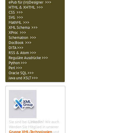
ePub für (In)Designer >>>
HTML & XHTML >>>
CSS >>>
SVG >>>
MathML >>>
XML Schema >>>
XProc >>>
Schematron >>>
DocBook >>>
DITA >>>
RSS & Atom >>>
Reguläre Ausdrücke >>>
Python >>>
Perl >>>
Oracle SQL >>>
Java und XSLT >>>
Sie sind bei
LinkedIn
? Wir auch.
Werden Sie Mitglied in unserer
Gruppe XML-Technologien
und