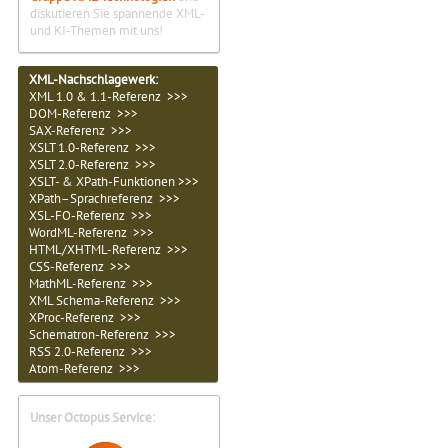
diskutieren Sie spannende XML-
und KI-Themen mit uns!
XML-Nachschlagewerk:
XML 1.0 & 1.1-Referenz >>>
DOM-Referenz >>>
SAX-Referenz >>>
XSLT 1.0-Referenz >>>
XSLT 2.0-Referenz >>>
XSLT- & XPath-Funktionen >>>
XPath–Sprachreferenz >>>
XSL-FO-Referenz >>>
WordML-Referenz >>>
HTML/XHTML-Referenz >>>
CSS-Referenz >>>
MathML-Referenz >>>
XML Schema-Referenz >>>
XProc-Referenz >>>
Schematron-Referenz >>>
RSS 2.0-Referenz >>>
Atom-Referenz >>>
Unser Octopus Service: