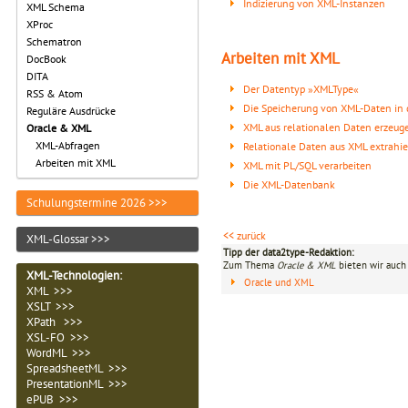
Indizierung von XML-Instanzen
XML Schema
XProc
Schematron
Arbeiten mit XML
DocBook
DITA
Der Datentyp »XMLType«
RSS & Atom
Die Speicherung von XML-Daten in
Reguläre Ausdrücke
XML aus relationalen Daten erzeug
Oracle & XML
XML-Abfragen
Relationale Daten aus XML extrahi
Arbeiten mit XML
XML mit PL/SQL verarbeiten
Die XML-Datenbank
Schulungstermine 2026 >>>
<< zurück
XML-Glossar >>>
Tipp der data2type-Redaktion:
Zum Thema
Oracle & XML
bieten wir auch
XML-Technologien
:
Oracle und XML
XML >>>
XSLT >>>
XPath >>>
XSL-FO >>>
WordML >>>
SpreadsheetML >>>
PresentationML >>>
ePUB >>>