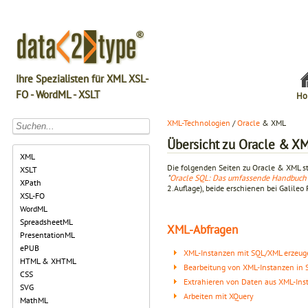
Ihre Spezialisten für XML XSL-
FO - WordML - XSLT
Ho
XML-Technologien
/
Oracle
& XML
Übersicht zu Oracle & X
XML
Die folgenden Seiten zu Oracle & XML s
XSLT
"
Oracle SQL: Das umfassende Handbuch
XPath
2.Auflage), beide erschienen bei Galileo
XSL-FO
WordML
SpreadsheetML
XML-Abfragen
PresentationML
ePUB
XML-Instanzen mit SQL/XML erzeug
HTML & XHTML
Bearbeitung von XML-Instanzen in 
CSS
Extrahieren von Daten aus XML-In
SVG
Arbeiten mit XQuery
MathML