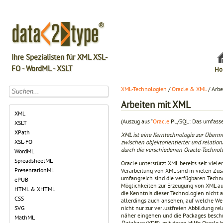
Ihre Spezialisten für XML XSL-
FO - WordML - XSLT
Ho
XML-Technologien
/
Oracle & XML
/ Arbe
Arbeiten mit XML
XML
(Auszug aus "
Oracle
PL/SQL: Das umfassen
XSLT
XPath
XML ist eine Kerntechnologie zur Überm
XSL-FO
zwischen objektorientierter und relatio
durch die verschiedenen Oracle-Technol
WordML
SpreadsheetML
Oracle unterstützt XML bereits seit viel
PresentationML
Verarbeitung von XML sind in vielen Z
umfangreich sind die verfügbaren Tech
ePUB
Möglichkeiten zur Erzeugung von XML au
HTML & XHTML
die Kenntnis dieser Technologien nicht 
CSS
allerdings auch ansehen, auf welche We
nicht nur zur verlustfreien Abbildung re
SVG
näher eingehen und die Packages beschre
MathML
Database
(XDB), mit deren Hilfe Oracle 