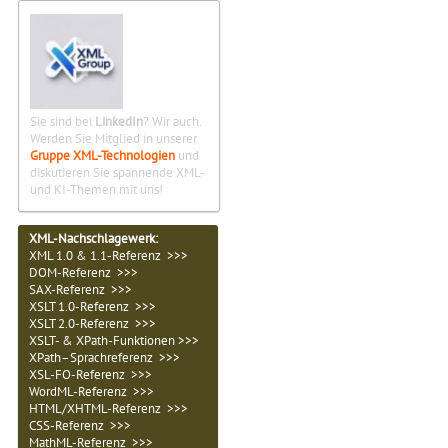
Sie sind bei
LinkedIn
? Wir auch.
Werden Sie Mitglied in unserer
Gruppe XML-Technologien
und
diskutieren Sie spannende XML-
und KI-Themen mit uns!
XML-Nachschlagewerk:
XML 1.0 & 1.1-Referenz >>>
DOM-Referenz >>>
SAX-Referenz >>>
XSLT 1.0-Referenz >>>
XSLT 2.0-Referenz >>>
XSLT- & XPath-Funktionen >>>
XPath–Sprachreferenz >>>
XSL-FO-Referenz >>>
WordML-Referenz >>>
HTML/XHTML-Referenz >>>
CSS-Referenz >>>
MathML-Referenz >>>