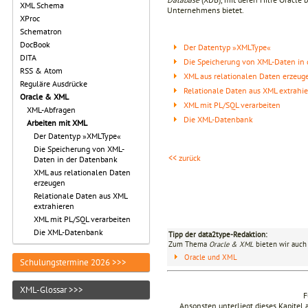
XML Schema
Unternehmens bietet.
XProc
Schematron
DocBook
Der Datentyp »XMLType«
DITA
Die Speicherung von XML-Daten in
RSS & Atom
XML aus relationalen Daten erzeug
Reguläre Ausdrücke
Relationale Daten aus XML extrahi
Oracle & XML
XML mit PL/SQL verarbeiten
XML-Abfragen
Die XML-Datenbank
Arbeiten mit XML
Der Datentyp »XMLType«
Die Speicherung von XML-
<< zurück
Daten in der Datenbank
XML aus relationalen Daten
erzeugen
Relationale Daten aus XML
extrahieren
XML mit PL/SQL verarbeiten
Die XML-Datenbank
Tipp der data2type-Redaktion:
Zum Thema
Oracle & XML
bieten wir auch
Oracle und XML
Schulungstermine 2026 >>>
XML-Glossar >>>
F
Ansonsten unterliegt dieses Kapite