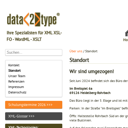
Ihre Spezialisten für XML XSL-
FO - WordML - XSLT
Ho
Über uns
/ Standort
Standort
Kontakt
Wir sind umgezogen!
Standort
Unser Team
Seit Juni 2024 befindet sich das Büro d
Referenzen
Impressum
Im Breitspiel 6a
Datenschutz
69126 Heidelberg-Rohrbach
Das Büro liegt in der 5. Etage und ist mit
Schulungstermine 2026 >>>
Parken: In der Straße "Im Breitspiel" bef
XML-Glossar >>>
Öffis: Haltestelle Rohrbach Süd an der 
viele Buslinien.
XML-Technologien
:
Auf den folgenden zwei Screenshots mar