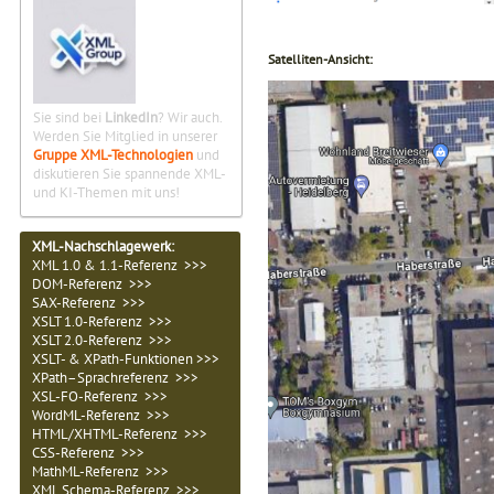
Satelliten-Ansicht:
Sie sind bei
LinkedIn
? Wir auch.
Werden Sie Mitglied in unserer
Gruppe XML-Technologien
und
diskutieren Sie spannende XML-
und KI-Themen mit uns!
XML-Nachschlagewerk:
XML 1.0 & 1.1-Referenz >>>
DOM-Referenz >>>
SAX-Referenz >>>
XSLT 1.0-Referenz >>>
XSLT 2.0-Referenz >>>
XSLT- & XPath-Funktionen >>>
XPath–Sprachreferenz >>>
XSL-FO-Referenz >>>
WordML-Referenz >>>
HTML/XHTML-Referenz >>>
CSS-Referenz >>>
MathML-Referenz >>>
XML Schema-Referenz >>>