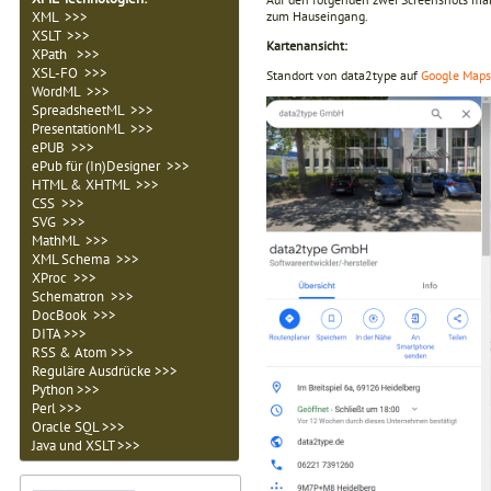
XML >>>
zum Hauseingang.
XSLT >>>
Kartenansicht:
XPath >>>
XSL-FO >>>
Standort von data2type auf
Google Maps
WordML >>>
SpreadsheetML >>>
PresentationML >>>
ePUB >>>
ePub für (In)Designer >>>
HTML & XHTML >>>
CSS >>>
SVG >>>
MathML >>>
XML Schema >>>
XProc >>>
Schematron >>>
DocBook >>>
DITA >>>
RSS & Atom >>>
Reguläre Ausdrücke >>>
Python >>>
Perl >>>
Oracle SQL >>>
Java und XSLT >>>