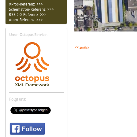
XProc-Referenz >>>
Schematron-Referenz >>>
RSS 2.0-Referenz >>>
Atom-Referenz >>>
Unser Octopus Service:
<< zurück
Folgt uns: