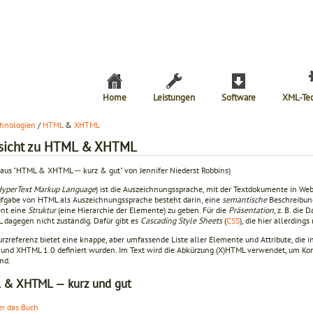
Home
Leistungen
Software
XML-Te
hnologien
/
HTML
&
XHTML
sicht zu HTML & XHTML
 aus "HTML & XHTML ─ kurz & gut" von Jennifer Niederst Robbins)
yperText Markup Language
) ist die Auszeichnungssprache, mit der Textdokumente in We
fgabe von HTML als Auszeichnungssprache besteht darin, eine
semantische
Beschreibung
nt eine
Struktur
(eine Hierarchie der Elemente) zu geben. Für die
Präsentation
, z. B. di
L dagegen nicht zuständig. Dafür gibt es
Cascading Style Sheets
(
CSS
), die hier allerding
urzreferenz bietet eine knappe, aber umfassende Liste aller Elemente und Attribute, die 
und XHTML 1.0 definiert wurden. Im Text wird die Abkürzung (X)HTML verwendet, um Konze
ind.
 & XHTML — kurz und gut
r das Buch