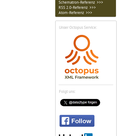
Schematron-Referenz >>>
RSS 2.0-Referenz >>>
Atom-Referenz >>>
Unser Octopus Service:
Folgt uns: