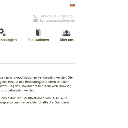
+49 - 6221 - 739 12 60
kontakt(at)data2type.de
chnologien
Publikationen
Über uns
bseiten und -applikationen verwandelt werden. Die
 des Inhalts (die Bedeutung) zu liefern und dem
e Darstellung des Dokuments in einem Web-Browser,
s nicht behandelt werden.
in den aktuellen Spezifikationen von HTML 4.01,
pte zu beschreiben, die für alle drei Standards