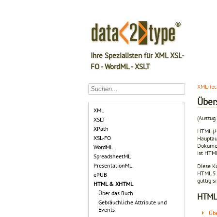
Ihre Spezialisten für XML XSL-
FO - WordML - XSLT
XML-Tec
Über
XML
(Auszug
XSLT
XPath
HTML (
H
XSL-FO
Hauptau
Dokume
WordML
ist HTM
SpreadsheetML
PresentationML
Diese K
HTML 5 
ePUB
gültig s
HTML & XHTML
Über das Buch
HTML
Gebräuchliche Attribute und
Events
Übe