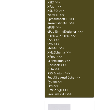
XSLT >>>
XPath >>>
XSL-FO >>>
WordML >>>
SpreadsheetML >>>
PresentationML >>>
ePUB >>>
ePub für (In)Designer >>>
HTML & XHTML >>>
CSS >>>
SVG >>>
MathML >>>
XML Schema >>>
XProc >>>
Schematron >>>
DocBook >>>
DITA >>>
RSS & Atom >>>
Reguläre Ausdrücke >>>
Python >>>
Perl >>>
Oracle SQL >>>
Java und XSLT >>>