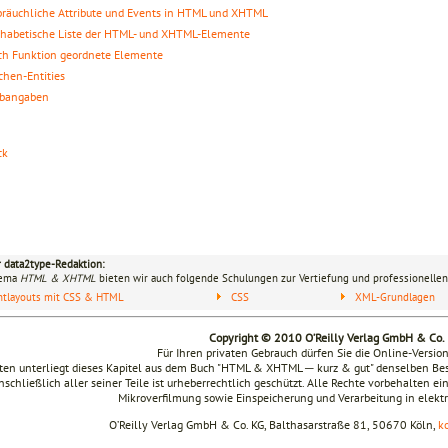
räuchliche Attribute und Events in HTML und XHTML
habetische Liste der HTML- und XHTML-Elemente
h Funktion geordnete Elemente
chen-Entities
rbangaben
ck
r data2type-Redaktion:
hema
HTML & XHTML
bieten wir auch folgende Schulungen zur Vertiefung und professionellen
ntlayouts mit CSS & HTML
CSS
XML-Grundlagen
Copyright © 2010 O’Reilly Verlag GmbH & Co.
Für Ihren privaten Gebrauch dürfen Sie die Online-Versio
en unterliegt dieses Kapitel aus dem Buch "HTML & XHTML ─ kurz & gut" denselben B
nschließlich aller seiner Teile ist urheberrechtlich geschützt. Alle Rechte vorbehalten ei
Mikroverfilmung sowie Einspeicherung und Verarbeitung in elek
O’Reilly Verlag GmbH & Co. KG, Balthasarstraße 81, 50670 Köln,
k