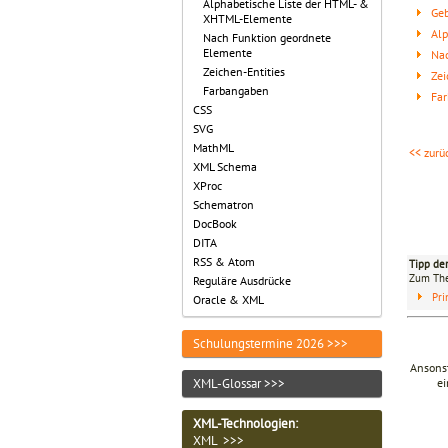
Alphabetische Liste der HTML- &
Geb
XHTML-Elemente
Alp
Nach Funktion geordnete
Elemente
Nac
Zeichen-Entities
Zei
Farbangaben
Fa
CSS
SVG
MathML
<< zurü
XML Schema
XProc
Schematron
DocBook
DITA
RSS & Atom
Tipp de
Zum T
Reguläre Ausdrücke
Pri
Oracle & XML
Schulungstermine 2026 >>>
Ansonst
ei
XML-Glossar >>>
XML-Technologien
:
XML >>>