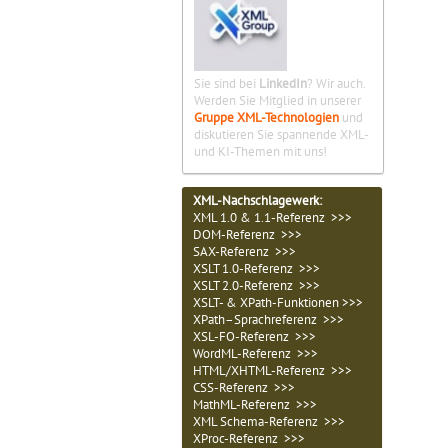
Sie sind bei
LinkedIn
? Wir auch.
Werden Sie Mitglied in unserer
Gruppe XML-Technologien
und
diskutieren Sie spannende XML-
und KI-Themen mit uns!
XML-Nachschlagewerk:
XML 1.0 & 1.1-Referenz >>>
DOM-Referenz >>>
SAX-Referenz >>>
XSLT 1.0-Referenz >>>
XSLT 2.0-Referenz >>>
XSLT- & XPath-Funktionen >>>
XPath–Sprachreferenz >>>
XSL-FO-Referenz >>>
WordML-Referenz >>>
HTML/XHTML-Referenz >>>
CSS-Referenz >>>
MathML-Referenz >>>
XML Schema-Referenz >>>
XProc-Referenz >>>