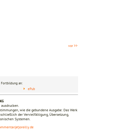
vor >>
 Fortbildung an:
ePub
 KG
n ausdrucken.
estimmungen, wie die gebundene Ausgabe: Das Werk
nschließlich der Vervielfältigung, Übersetzung,
tronischen Systemen.
ommentar(at)oreilly.de