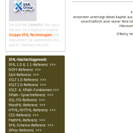
F
Ansonsten unterliegt dieses Kapitel 
einschließlich aller seiner Teile i
Sie sind bei
LinkedIn
? Wir auch.
Mikrover
Werden Sie Mitglied in unserer
O’Reilly V
Gruppe XML-Technologien
und
diskutieren Sie spannende XML-
und KI-Themen mit uns!
XML-Nachschlagewerk:
XML 1.0 & 1.1-Referenz >>>
DOM-Referenz >>>
SAX-Referenz >>>
XSLT 1.0-Referenz >>>
XSLT 2.0-Referenz >>>
XSLT- & XPath-Funktionen >>>
XPath–Sprachreferenz >>>
XSL-FO-Referenz >>>
WordML-Referenz >>>
HTML/XHTML-Referenz >>>
CSS-Referenz >>>
MathML-Referenz >>>
XML Schema-Referenz >>>
XProc-Referenz >>>