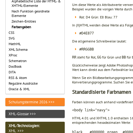
Alphabetische Liste der HTML- &
Um diese Werte als Attributwerte verw
XHTML-Elemente
Beispiel wurden die vorigen Werte durc
Nach Funktion geordnete
Elemente
Rot: D4 Grün: E8 Blau: 77
Zeichen-Entities
In (X)HTML werden diese Werte als Folg
Farbangaben
CSS
#D4E877
SVG
Die allgemeine Schreibweise lautet:
MathML
#RRGGBB
XML Schema
XProc
steht für Rot,
für Grün und
für 
RR
GG
BB
Schematron
Glücklicherweise zeigt Adobe Photoshop
DocBook
Wert kann direkt aus dem Farbwähler ko
DITA
Wenn Sie ein Bildbearbeitungsprogramm
RSS & Atom
Konvertierungsprogramme. Suchen Sie ei
Reguläre Ausdrücke
Oracle & XML
Standardisierte Farbnamen
Schulungstermine 2026 >>>
Farben können auch anhand vordefiniert
<body link="navy">
XML-Glossar >>>
HTML 4.01 und XHTML 1.0 enthalten 16 
entsprechenden hexadezimalen Werte:
XML-Technologien
:
XML >>>
black
#000000
green
#0080