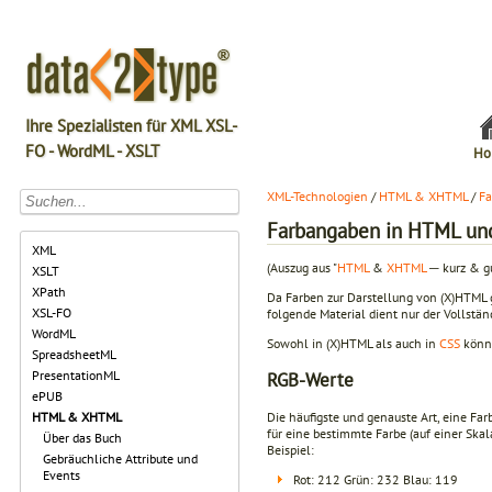
Ihre Spezialisten für XML XSL-
FO - WordML - XSLT
Ho
XML-Technologien
/
HTML & XHTML
/
Fa
Farbangaben in HTML u
XML
(Auszug aus "
HTML
&
XHTML
─ kurz & gu
XSLT
XPath
Da Farben zur Darstellung von (X)HTML g
XSL-FO
folgende Material dient nur der Vollständ
WordML
Sowohl in (X)HTML als auch in
CSS
könne
SpreadsheetML
PresentationML
RGB-Werte
ePUB
Die häufigste und genauste Art, eine Far
HTML & XHTML
für eine bestimmte Farbe (auf einer Sk
Über das Buch
Beispiel:
Gebräuchliche Attribute und
Events
Rot: 212 Grün: 232 Blau: 119