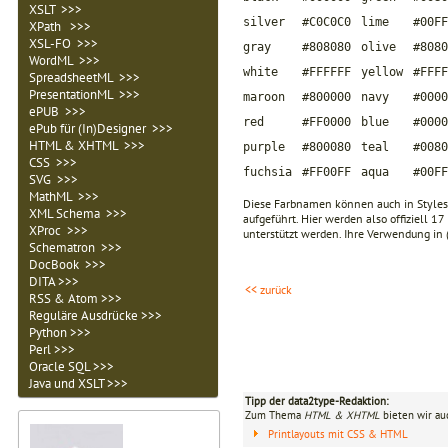
XSLT >>>
silver
#C0C0C0
lime
#00FF
XPath >>>
XSL-FO >>>
gray
#808080
olive
#8080
WordML >>>
white
#FFFFFF
yellow
#FFFF
SpreadsheetML >>>
PresentationML >>>
maroon
#800000
navy
#0000
ePUB >>>
red
#FF0000
blue
#0000
ePub für (In)Designer >>>
HTML & XHTML >>>
purple
#800080
teal
#0080
CSS >>>
fuchsia
#FF00FF
aqua
#00FF
SVG >>>
MathML >>>
Diese Farbnamen können auch in Styles
XML Schema >>>
aufgeführt. Hier werden also offiziell 
XProc >>>
unterstützt werden. Ihre Verwendung in
Schematron >>>
DocBook >>>
DITA >>>
<< zurück
RSS & Atom >>>
Reguläre Ausdrücke >>>
Python >>>
Perl >>>
Oracle SQL >>>
Java und XSLT >>>
Tipp der data2type-Redaktion:
Zum Thema
HTML & XHTML
bieten wir au
Printlayouts mit CSS & HTML