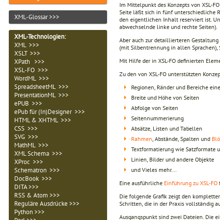
Im Mittelpunkt des Konzepts von XSL-FO s
Seite läßt sich in fünf unterschiedliche
XML-Glossar >>>
den eigentlichen Inhalt reserviert ist. U
abwechselnde linke und rechte Seiten).
XML-Technologien
:
Aber auch zur detaillierteren Gestaltun
XML >>>
(mit Silbentrennung in allen Sprachen), 
XSLT >>>
Mit Hilfe der in XSL-FO definierten Ele
XPath >>>
XSL-FO >>>
Zu den von XSL-FO unterstützten Konze
WordML >>>
SpreadsheetML >>>
Regionen, Ränder und Bereiche eine
PresentationML >>>
Breite und Höhe von Seiten
ePUB >>>
Abfolge von Seiten
ePub für (In)Designer >>>
Seitennummerierung
HTML & XHTML >>>
CSS >>>
Absätze, Listen und Tabellen
SVG >>>
Rahmen
, Abstände, Spalten und
Blö
MathML >>>
Textformatierung wie Satzformate 
XML Schema >>>
Linien, Bilder und andere Objekte
XProc >>>
und Vieles mehr...
Schematron >>>
DocBook >>>
Eine ausführliche
Einführung zu XSL-FO
DITA >>>
RSS & Atom >>>
Die folgende Grafik zeigt den komplette
Reguläre Ausdrücke >>>
Schritten, die in der Praxis vollständig
Python >>>
Ausgangspunkt sind zwei Dateien. Die ei