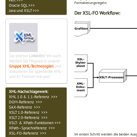
Perl >>>
Formatierungsregeln.
Oracle SQL >>>
Java und XSLT >>>
Der XSL-FO Workflow:
Sie sind bei
LinkedIn
? Wir auch.
Werden Sie Mitglied in unserer
Gruppe XML-Technologien
und
diskutieren Sie spannende XML-
und KI-Themen mit uns!
XML-Nachschlagewerk:
XML 1.0 & 1.1-Referenz >>>
DOM-Referenz >>>
SAX-Referenz >>>
XSLT 1.0-Referenz >>>
XSLT 2.0-Referenz >>>
XSLT- & XPath-Funktionen >>>
XPath–Sprachreferenz >>>
XSL-FO-Referenz >>>
Im ersten Schritt werden die beiden Au