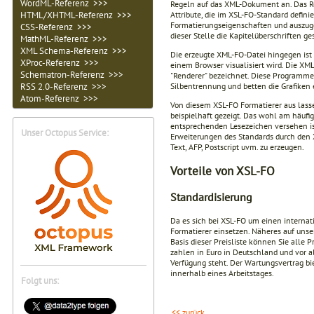
WordML-Referenz >>>
Regeln auf das XML-Dokument an. Das Re
HTML/XHTML-Referenz >>>
Attribute, die im XSL-FO-Standard defin
Formatierungseigenschaften und auszugeb
CSS-Referenz >>>
dieser Stelle die Kapitelüberschriften ge
MathML-Referenz >>>
XML Schema-Referenz >>>
Die erzeugte XML-FO-Datei hingegen ist 
XProc-Referenz >>>
einem Browser visualisiert wird. Die XM
Schematron-Referenz >>>
"Renderer" bezeichnet. Diese Programme,
RSS 2.0-Referenz >>>
Silbentrennung und betten die Grafiken 
Atom-Referenz >>>
Von diesem XSL-FO Formatierer aus lasse
beispielhaft gezeigt. Das wohl am häufi
entsprechenden Lesezeichen versehen ist
Unser Octopus Service:
Erweiterungen des Standards durch den X
Text, AFP, Postscript uvm. zu erzeugen.
Vorteile von XSL-FO
Standardisierung
Da es sich bei XSL-FO um einen interna
Formatierer einsetzen. Näheres auf unse
Basis dieser Preisliste können Sie alle 
zahlen in Euro in Deutschland und vor 
Verfügung steht. Der Wartungsvertrag bi
innerhalb eines Arbeitstages.
Folgt uns:
<< zurück