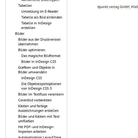
Tabellen
dpunkt.verlag GmbH, Wie
Umsetzung im E-Reader
Tabelle als Bild einbinden
Tabelle in InDesign
erstellen
Bilder
Bilder aus der Druckversion
übernehmen
Bilder optimieren
Das magische Bildformat
Bilder in InDesign CS5
Grafiken und Objekte in
Bilder umwandeln
InDesign CS5
Die Objektexportoptionen
von InDesign CS5.5
Bilder im Textfluss verankern
Coverbild vorbereiten
Kästen und farbige
Auszeichnungen erstellen
Bilder und Kästen mit Text
umfließen
Mit PDF- und InDesign-
Importen arbeiten
Automatication LayoutZone