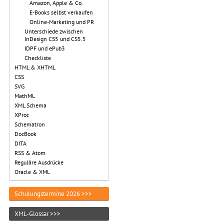
Amazon, Apple & Co.
E-Books selbst verkaufen
Online-Marketing und PR
Unterschiede zwischen
InDesign CS5 und CS5.5
IDPF und ePub3
Checkliste
HTML & XHTML
CSS
SVG
MathML
XML Schema
XProc
Schematron
DocBook
DITA
RSS & Atom
Reguläre Ausdrücke
Oracle & XML
Schulungstermine 2026 >>>
XML-Glossar >>>