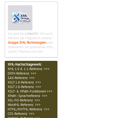
Sie sind bei
LinkedIn
? Wir auch.
Werden Sie Mitglied in unserer
Gruppe XML-Technologien
und
diskutieren Sie spannende XML-
und KI-Themen mit uns!
XML-Nachschlagewerk:
XML 1.0 & 1.1-Referenz >>>
DOM-Referenz >>>
SAX-Referenz >>>
XSLT 1.0-Referenz >>>
XSLT 2.0-Referenz >>>
XSLT- & XPath-Funktionen >>>
XPath–Sprachreferenz >>>
XSL-FO-Referenz >>>
WordML-Referenz >>>
HTML/XHTML-Referenz >>>
CSS-Referenz >>>