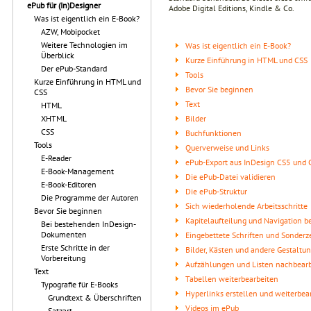
ePub für (In)Designer
Adobe Digital Editions, Kindle & Co.
Was ist eigentlich ein E-Book?
AZW, Mobipocket
Weitere Technologien im
Was ist eigentlich ein E-Book?
Überblick
Kurze Einführung in HTML und CSS
Der ePub-Standard
Tools
Kurze Einführung in HTML und
Bevor Sie beginnen
CSS
Text
HTML
Bilder
XHTML
CSS
Buchfunktionen
Tools
Querverweise und Links
E-Reader
ePub-Export aus InDesign CS5 und 
E-Book-Management
Die ePub-Datei validieren
E-Book-Editoren
Die ePub-Struktur
Die Programme der Autoren
Sich wiederholende Arbeitsschritte
Bevor Sie beginnen
Kapitelaufteilung und Navigation b
Bei bestehenden InDesign-
Dokumenten
Eingebettete Schriften und Sonderz
Erste Schritte in der
Bilder, Kästen und andere Gestalt
Vorbereitung
Aufzählungen und Listen nachbear
Text
Tabellen weiterbearbeiten
Typografie für E-Books
Hyperlinks erstellen und weiterbea
Grundtext & Überschriften
Videos im ePub
Satzart