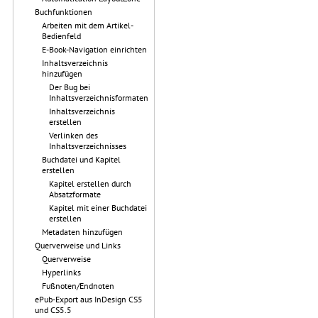
Buchfunktionen
Arbeiten mit dem Artikel-
Bedienfeld
E-Book-Navigation einrichten
Inhaltsverzeichnis
hinzufügen
Der Bug bei
Inhaltsverzeichnisformaten
Inhaltsverzeichnis
erstellen
Verlinken des
Inhaltsverzeichnisses
Buchdatei und Kapitel
erstellen
Kapitel erstellen durch
Absatzformate
Kapitel mit einer Buchdatei
erstellen
Metadaten hinzufügen
Querverweise und Links
Querverweise
Hyperlinks
Fußnoten/Endnoten
ePub-Export aus InDesign CS5
und CS5.5