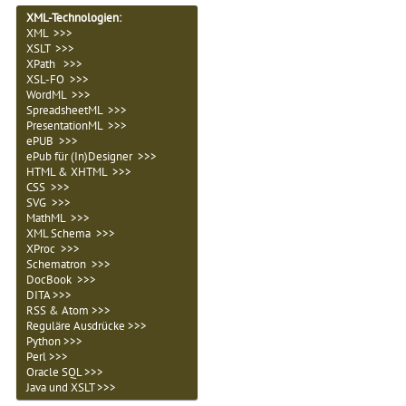
XML-Technologien
:
XML >>>
XSLT >>>
XPath >>>
XSL-FO >>>
WordML >>>
SpreadsheetML >>>
PresentationML >>>
ePUB >>>
ePub für (In)Designer >>>
HTML & XHTML >>>
CSS >>>
SVG >>>
MathML >>>
XML Schema >>>
XProc >>>
Schematron >>>
DocBook >>>
DITA >>>
RSS & Atom >>>
Reguläre Ausdrücke >>>
Python >>>
Perl >>>
Oracle SQL >>>
Java und XSLT >>>