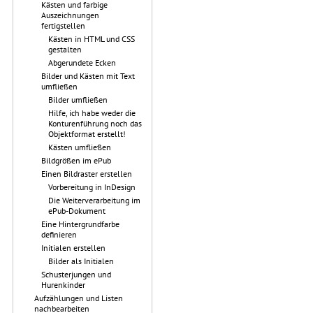
Kästen und farbige
Auszeichnungen
fertigstellen
Kästen in HTML und CSS
gestalten
Abgerundete Ecken
Bilder und Kästen mit Text
umfließen
Bilder umfließen
Hilfe, ich habe weder die
Konturenführung noch das
Objektformat erstellt!
Kästen umfließen
Bildgrößen im ePub
Einen Bildraster erstellen
Vorbereitung in InDesign
Die Weiterverarbeitung im
ePub-Dokument
Eine Hintergrundfarbe
definieren
Initialen erstellen
Bilder als Initialen
Schusterjungen und
Hurenkinder
Aufzählungen und Listen
nachbearbeiten