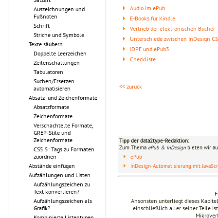
Audio im ePub
Auszeichnungen und
Fußnoten
E-Books für Kindle
Schrift
Vertrieb der elektronischen Bücher
Striche und Symbole
Unterschiede zwischen InDesign C
Texte säubern
IDPF und ePub3
Doppelte Leerzeichen
Checkliste
Zeilenschaltungen
Tabulatoren
Suchen/Ersetzen
<< zurück
automatisieren
Absatz- und Zeichenformate
Absatzformate
Zeichenformate
Verschachtelte Formate,
GREP-Stile und
Zeichenformate
Tipp der data2type-Redaktion:
Zum Thema
ePub & InDesign
bieten wir au
CS5.5: Tags zu Formaten
zuordnen
ePub
Abstände einfügen
InDesign-Automatisierung mit JavaScr
Aufzählungen und Listen
Aufzählungszeichen zu
Text konvertieren?
F
Ansonsten unterliegt dieses Kapit
Aufzählungszeichen als
einschließlich aller seiner Teile i
Grafik?
Mikrover
Kombinierte Listentypen