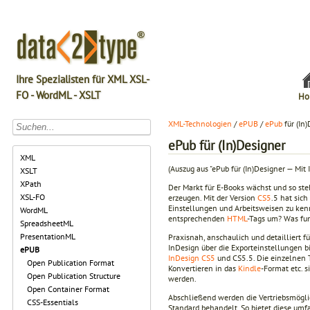
Ihre Spezialisten für XML XSL-
FO - WordML - XSLT
Ho
XML-Technologien
/
ePUB
/
ePub
für (In
ePub für (In)Designer
XML
(Auszug aus "ePub für (In)Designer — Mit 
XSLT
XPath
Der Markt für E-Books wächst und so st
XSL-FO
erzeugen. Mit der Version
CS5
.5 hat sich
Einstellungen und Arbeitsweisen zu ken
WordML
entsprechenden
HTML
-Tags um? Was fun
SpreadsheetML
PresentationML
Praxisnah, anschaulich und detailliert f
InDesign über die Exporteinstellungen b
ePUB
InDesign CS5
und CS5.5. Die einzelnen 
Open Publication Format
Konvertieren in das
Kindle
-Format etc. 
Open Publication Structure
werden.
Open Container Format
Abschließend werden die Vertriebsmögl
CSS-Essentials
Standard behandelt. So bietet diese umf