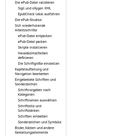
Die ePub-Datei validieren
Sigil und oXygen XML
EpubCheck lokal ausführen
Die ePub-Struktur
Sich wiederholende
Arbeitsschritte
ePub-Datei entpacken
ePub-Datei packen
Skripte installieren
Hexadezimalfarben
definieren
Die Schriftgröße einstellen
Kapitelaufteilung und
Navigation bearbeiten
Eingebettete Schriften und
Sonderzeichen
Schriftvorgaben nach
Kategorien
Schriftnamen auswählen
Schriftstile und
Schriftstärken
Schriften einbetten
Sonderzeichen und Symbole
Bilder, Kästen und andere
Gestaltungselemente