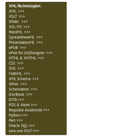
XML-Technologien
:
XML >>>
XSLT >>>
XPath >>>
XSL-FO >>>
WordML >>>
SpreadsheetML >>>
PresentationML >>>
ePUB >>>
ePub für (In)Designer >>>
HTML & XHTML >>>
CSS >>>
SVG >>>
MathML >>>
XML Schema >>>
XProc >>>
Schematron >>>
DocBook >>>
DITA >>>
RSS & Atom >>>
Reguläre Ausdrücke >>>
Python >>>
Perl >>>
Oracle SQL >>>
Java und XSLT >>>