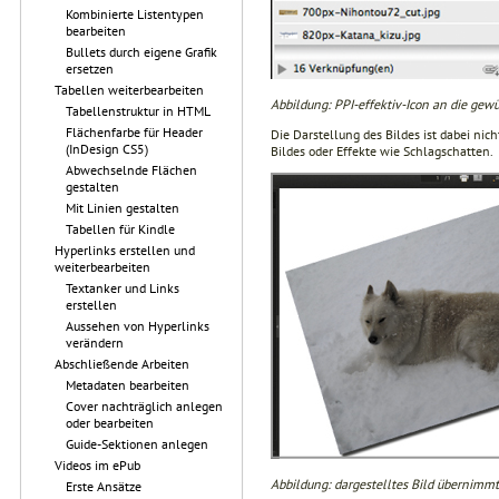
Kombinierte Listentypen
bearbeiten
Bullets durch eigene Grafik
ersetzen
Tabellen weiterbearbeiten
Abbildung: PPI-effektiv-Icon an die gew
Tabellenstruktur in HTML
Flächenfarbe für Header
Die Darstellung des Bildes ist dabei ni
(InDesign CS5)
Bildes oder Effekte wie Schlagschatten.
Abwechselnde Flächen
gestalten
Mit Linien gestalten
Tabellen für Kindle
Hyperlinks erstellen und
weiterbearbeiten
Textanker und Links
erstellen
Aussehen von Hyperlinks
verändern
Abschließende Arbeiten
Metadaten bearbeiten
Cover nachträglich anlegen
oder bearbeiten
Guide-Sektionen anlegen
Videos im ePub
Abbildung: dargestelltes Bild übernimm
Erste Ansätze