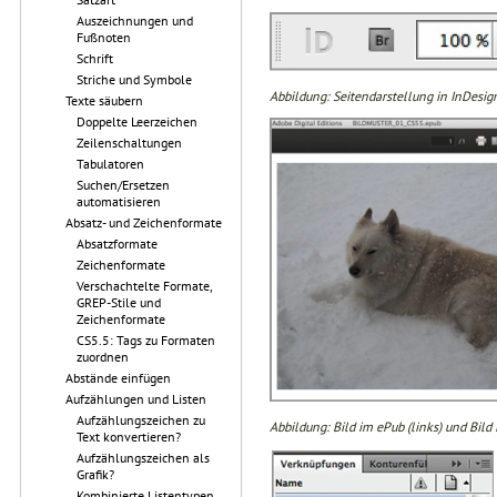
Auszeichnungen und
Fußnoten
Schrift
Striche und Symbole
Abbildung: Seitendarstellung in InDesig
Texte säubern
Doppelte Leerzeichen
Zeilenschaltungen
Tabulatoren
Suchen/Ersetzen
automatisieren
Absatz- und Zeichenformate
Absatzformate
Zeichenformate
Verschachtelte Formate,
GREP-Stile und
Zeichenformate
CS5.5: Tags zu Formaten
zuordnen
Abstände einfügen
Aufzählungen und Listen
Aufzählungszeichen zu
Abbildung: Bild im ePub (links) und Bild 
Text konvertieren?
Aufzählungszeichen als
Grafik?
Kombinierte Listentypen