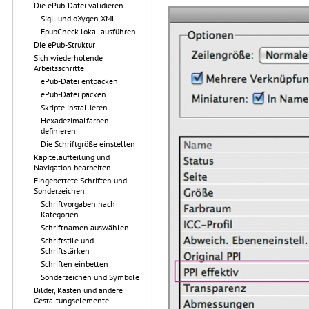
Die ePub-Datei validieren
Sigil und oXygen XML
EpubCheck lokal ausführen
Die ePub-Struktur
Sich wiederholende
Arbeitsschritte
ePub-Datei entpacken
ePub-Datei packen
Skripte installieren
Hexadezimalfarben
definieren
Die Schriftgröße einstellen
Kapitelaufteilung und
Navigation bearbeiten
Eingebettete Schriften und
Sonderzeichen
Schriftvorgaben nach
Kategorien
Schriftnamen auswählen
Schriftstile und
Schriftstärken
Schriften einbetten
Sonderzeichen und Symbole
Bilder, Kästen und andere
Gestaltungselemente