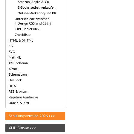
Amazon, Apple & Co.
E-Books selbst verkaufen
Online-Marketing und PR
Unterschiede zwischen
InDesign CS5 und CS5.5
IDPF und ePub3
Checkliste
HTML & XHTML
CSS
SVG
MathML
XML Schema
XProc
Schematron
DocBook
DITA
RSS & Atom
Reguläre Ausdrücke
Oracle & XML
Schulungstermine 2026 >>>
XML-Glossar >>>