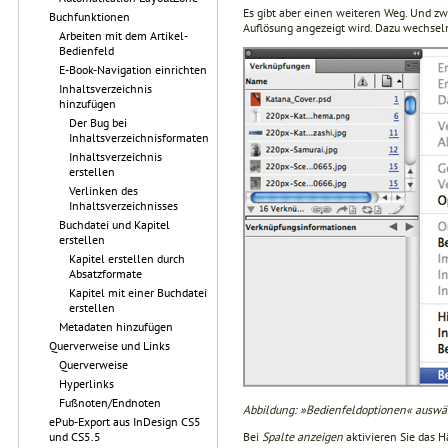
Es gibt aber einen weiteren Weg. Und 
Buchfunktionen
Auflösung angezeigt wird. Dazu wechsel
Arbeiten mit dem Artikel-
Bedienfeld
E-Book-Navigation einrichten
Inhaltsverzeichnis
hinzufügen
Der Bug bei
Inhaltsverzeichnisformaten
Inhaltsverzeichnis
erstellen
Verlinken des
Inhaltsverzeichnisses
Buchdatei und Kapitel
erstellen
Kapitel erstellen durch
Absatzformate
Kapitel mit einer Buchdatei
erstellen
Metadaten hinzufügen
Querverweise und Links
Querverweise
Hyperlinks
Fußnoten/Endnoten
Abbildung: »Bedienfeldoptionen« auswä
ePub-Export aus InDesign CS5
Bei
Spalte anzeigen
aktivieren Sie das 
und CS5.5