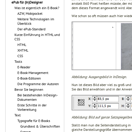
ePub für (In)Designer
anstatt 860 Pixel heißen müsste, der mög
dem dieses Format angewandt wird. Aber 
Was ist eigentlich ein E-Book?
AZW, Mobipocket
Wie schon so oft müssen auch hier wiede
Weitere Technologien im
Überblick
Der ePub-Standard
Kurze Einführung in HTML und
CSS
HTML
XHTML
CSS
Tools
E-Reader
E-Book-Management
Abbildung: Ausgangsbild in InDesign.
E-Book-Editoren
Die Programme der Autoren
Nun ist dieses Bild aber viel zu groß un
Sie das Bild anwählen und in der Anwend
Bevor Sie beginnen
Bei bestehenden InDesign-
Dokumenten
Erste Schritte in der
Vorbereitung
Text
Abbildung: Bild auf ganze Satzspiegelbr
Typografie für E-Books
Stellt man nun die Seitendarstellung in
Grundtext & Überschriften
gleiche Darstellungsgröße übernommen, d
Satzart