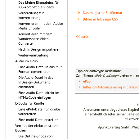
Das kleine Einmaleins für
iOS-kompatible Videos
Das magische Bildformat
Vorbereitung zur
Konvertierung
Bilder in InDesign CS5
Konvertieren mit dem Adobe
Media Encoder
Konvertieren mit dem
<< zurück
Wondershare Video
Converter
Nach InDesign importieren
Weiterverarbeitung
Audio im ePub
Eine Audio-Datei in das MP3-
Tipp der data2type-Redaktion:
Format konvertieren
Zum Thema
ePub & InDesign
bieten wir au
Die Audio-Datei in das
ePub
InDesign-Dokument
einbinden
InDesign-Automatisierung mit JavaScr
Eine Audio-Datei direkt im
HTML-Code einfügen
E-Books für Kindle
F
Eine ePub-Datei für Kindle
Ansonsten unterliegt dieses Kapit
vorbereiten
einschließlich aller seiner Teile i
Mikrover
Eine mobi-Datei erstellen
Vertrieb der elektronischen
dpunkt.verlag GmbH, Wie
Bücher
Die Online-Shops von