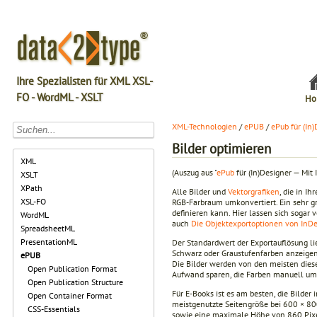
Ihre Spezialisten für XML XSL-
FO - WordML - XSLT
Ho
XML-Technologien
/
ePUB
/
ePub für (In
Bilder optimieren
XML
(Auszug aus "
ePub
für (In)Designer — Mit 
XSLT
XPath
Alle Bilder und
Vektorgrafiken
, die in I
XSL-FO
RGB-Farbraum umkonvertiert. Ein sehr g
definieren kann. Hier lassen sich sogar 
WordML
auch
Die Objektexportoptionen von InD
SpreadsheetML
PresentationML
Der Standardwert der Exportauflösung li
Schwarz oder Graustufenfarben anzeigen.
ePUB
Die Bilder werden von den meisten dies
Open Publication Format
Aufwand sparen, die Farben manuell u
Open Publication Structure
Für E-Books ist es am besten, die Bilder
Open Container Format
meistgenutzte Seitengröße bei 600 × 800 
CSS-Essentials
sowie eine maximale Höhe von 860 Pixel 