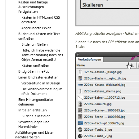
Kästen und farbige
Auszeichnungen
fertigstellen
Kästen in HTML und CSS
gestalten
Abgerundete Ecken
Abbildung: »Spalte anzeigen« - Häkchen 
Bilder und Kästen mit Text
umfließen
Ziehen Sie noch das
PPI-effektiv
-Icon a
Bilder umfließen
Bilder.
Hilfe, ich habe weder die
Konturenführung noch das
Objektformat erstellt!
Kästen umfließen
Bildgrößen im ePub
Einen Bildraster erstellen
Vorbereitung in InDesign
Die Weiterverarbeitung im
ePub-Dokument
Eine Hintergrundfarbe
definieren
Initialen erstellen
Bilder als Initialen
Schusterjungen und
Hurenkinder
Aufzählungen und Listen
nachbearbeiten