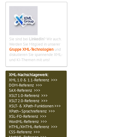
Sie sind bei
LinkedIn
? Wir auch.
Werden Sie Mitglied in unserer
Gruppe XML-Technologien
und
diskutieren Sie spannende XML-
und KI-Themen mit uns!
XML-Nachschlagewerk:
XML 1.0 & 1.1-Referenz >>>
DOM-Referenz >>>
SAX-Referenz >>>
XSLT 1.0-Referenz >>>
XSLT 2.0-Referenz >>>
XSLT- & XPath-Funktionen >>>
XPath–Sprachreferenz >>>
XSL-FO-Referenz >>>
WordML-Referenz >>>
HTML/XHTML-Referenz >>>
CSS-Referenz >>>