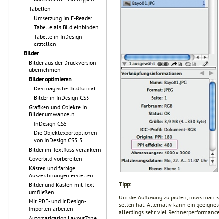
Tabellen
Umsetzung im E-Reader
Tabelle als Bild einbinden
Tabelle in InDesign
erstellen
Bilder
Bilder aus der Druckversion
übernehmen
Bilder optimieren
Das magische Bildformat
Bilder in InDesign CS5
Grafiken und Objekte in
Bilder umwandeln
InDesign CS5
Die Objektexportoptionen
von InDesign CS5.5
Bilder im Textfluss verankern
Coverbild vorbereiten
Kästen und farbige
Auszeichnungen erstellen
Tipp:
Bilder und Kästen mit Text
umfließen
Um die Auflösung zu prüfen, muss man so
Mit PDF- und InDesign-
selten hat. Alternativ kann ein geeigne
Importen arbeiten
allerdings sehr viel Rechnerperformance
Automatication LayoutZone