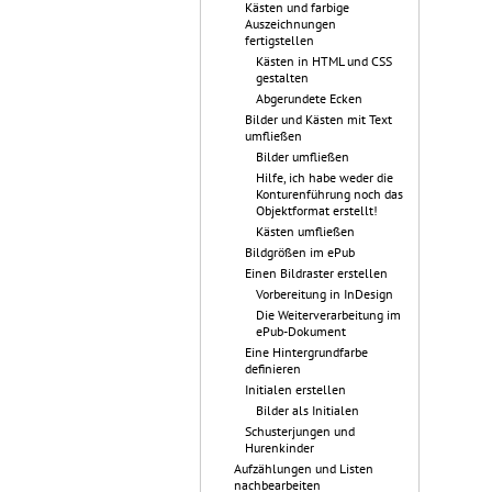
Kästen und farbige
Auszeichnungen
fertigstellen
Kästen in HTML und CSS
gestalten
Abgerundete Ecken
Bilder und Kästen mit Text
umfließen
Bilder umfließen
Hilfe, ich habe weder die
Konturenführung noch das
Objektformat erstellt!
Kästen umfließen
Bildgrößen im ePub
Einen Bildraster erstellen
Vorbereitung in InDesign
Die Weiterverarbeitung im
ePub-Dokument
Eine Hintergrundfarbe
definieren
Initialen erstellen
Bilder als Initialen
Schusterjungen und
Hurenkinder
Aufzählungen und Listen
nachbearbeiten