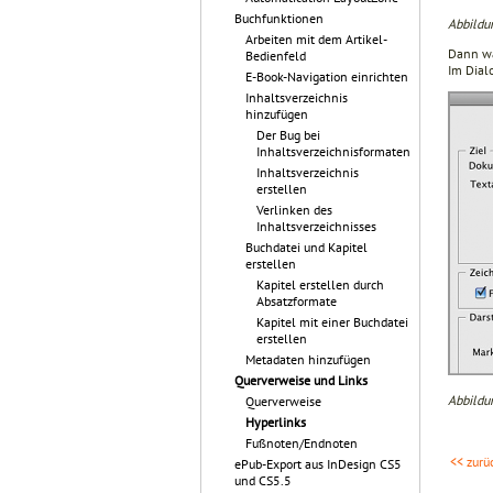
Buchfunktionen
Abbildu
Arbeiten mit dem Artikel-
Dann wäh
Bedienfeld
Im Dial
E-Book-Navigation einrichten
Inhaltsverzeichnis
hinzufügen
Der Bug bei
Inhaltsverzeichnisformaten
Inhaltsverzeichnis
erstellen
Verlinken des
Inhaltsverzeichnisses
Buchdatei und Kapitel
erstellen
Kapitel erstellen durch
Absatzformate
Kapitel mit einer Buchdatei
erstellen
Metadaten hinzufügen
Querverweise und Links
Abbildu
Querverweise
Hyperlinks
Fußnoten/Endnoten
<< zurü
ePub-Export aus InDesign CS5
und CS5.5