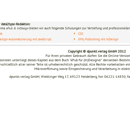
r data2type-Redaktion:
hema
ePub & InDesign
bieten wir auch folgende Schulungen zur Vertiefung und professionellen
ub
CSS
esign-Automatisierung mit JavaScript
XML-Publishing mit InDesign
Copyright © dpunkt.verlag GmbH 2012
Für Ihren privaten Gebrauch dürfen Sie die Online-Versio
sonsten unterliegt dieses Kapitel aus dem Buch "ePub für (In)Designer" denselben Bes
nschließlich aller seiner Teile ist urheberrechtlich geschützt. Alle Rechte vorbehalten ei
Mikroverfilmung sowie Einspeicherung und Verarbeitung in elek
dpunkt.verlag GmbH, Wieblinger Weg 17, 69123 Heidelberg, fon 06221-14830, 