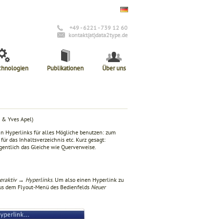
+49 - 6221 - 739 12 60
kontakt(at)data2type.de
chnologien
Publikationen
Über uns
 & Yves Apel)
nn Hyperlinks für alles Mögliche benutzen: zum
ür das Inhaltsverzeichnis etc. Kurz gesagt:
gentlich das Gleiche wie Querverweise.
eraktiv → Hyperlinks
. Um also einen Hyperlink zu
 aus dem Flyout-Menü des Bedienfelds
Neuer