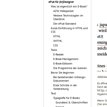
ePub für (In)Designer
Was ist eigentlich ein E-Book?
AZW, Mobipocket
Weitere Technologien im
Überblick
Der ePub-Standard
Kurze Einführung in HTML und
CSS
HTML
XHTML
CSS
Tools
E-Reader
E-Book-Management
E-Book-Editoren
Die Programme der Autoren
Bevor Sie beginnen
Abbildu
Bei bestehenden InDesign-
Dokumenten
Es öffne
Erste Schritte in der
führt d
Vorbereitung
http:
Text
Hyperlin
Typografie für E-Books
Wenn S
Grundtext & Überschriften
Ziel ein
Satzart