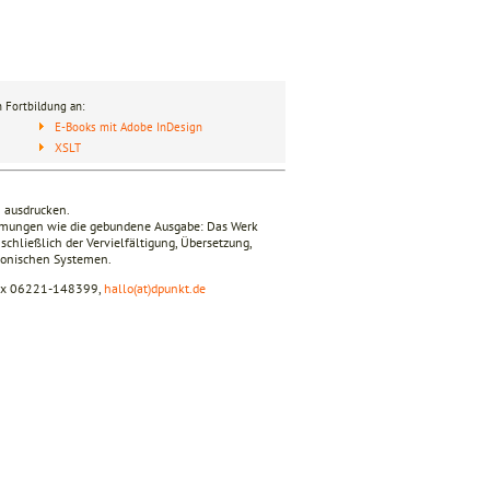
 Fortbildung an:
E-Books mit Adobe InDesign
XSLT
n ausdrucken.
timmungen wie die gebundene Ausgabe: Das Werk
nschließlich der Vervielfältigung, Übersetzung,
tronischen Systemen.
fax 06221-148399,
hallo(at)dpunkt.de