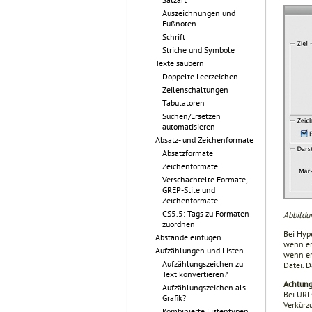
Auszeichnungen und
Fußnoten
Schrift
Striche und Symbole
Texte säubern
Doppelte Leerzeichen
Zeilenschaltungen
Tabulatoren
Suchen/Ersetzen
automatisieren
Absatz- und Zeichenformate
Absatzformate
Zeichenformate
Verschachtelte Formate,
GREP-Stile und
Zeichenformate
CS5.5: Tags zu Formaten
Abbildu
zuordnen
Bei Hype
Abstände einfügen
wenn er 
Aufzählungen und Listen
wenn er 
Aufzählungszeichen zu
Datei. 
Text konvertieren?
Achtung
Aufzählungszeichen als
Bei URL
Grafik?
Verkürz
Kombinierte Listentypen