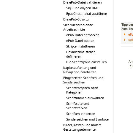
Die ePub-Datei validieren
Sigil und oXygen XML
EpubCheck lokal ausführen
Die ePub-Struktur
Tipp de
Sich wiederholende
Zum T
Arbeitsschritte
eP
ePub-Datei entpacken
InD
ePub-Datei packen
Skripte installieren
Hexadezimalfarben
definieren
An
Die Schriftgröße einstellen
ei
Kapitelaufteilung und
Navigation bearbeiten
Eingebettete Schriften und
Sonderzeichen
Schriftvorgaben nach
Kategorien
Schriftnamen auswählen
Schriftstile und
Schriftstärken
Schriften einbetten
Sonderzeichen und Symbole
Bilder, Kästen und andere
Gestaltungselemente