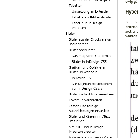
ewig gü
Tabellen
Hyper
Umsetzung im E-Reader
Tabelle als Bild einbinden
Bei E-B
Tabelle in InDesign
Seitenza
erstellen
soll, u
Bilder
wählen 
Bilder aus der Druckversion
übernehmen
Bilder optimieren
Das magische Bildformat
Bilder in InDesign CS5
Grafiken und Objekte in
Bilder umwandeln
InDesign CS5
Die Objektexportoptionen
von InDesign CS5.5
Bilder im Textfluss verankern
Coverbild vorbereiten
Kästen und farbige
Auszeichnungen erstellen
Bilder und Kästen mit Text
umfließen
Mit PDF- und InDesign-
Importen arbeiten
Automatication LayoutZone