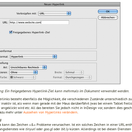
ng: Ein freigegebenes Hyperlink-Ziel kann mehrmals im Dokument verwendet werden.
rlinks besteht ebenfalls die Möglichkeit, die verschiedenen Zustände unterschiedlich zu 
inaktiv ist, als wenn man gerade mit der Maus darüberfährt (was bei einem Tablet freilich
angeklickt wird etc. All das bereiten Sie jedoch nicht in InDesign vor, sondern dies gesc
Dazu mehr unter
Aussehen von Hyperlinks verändern
.
!
s kann das Zeichen »&« Probleme verursachen. Ist ein solches Zeichen in einer URL enth
ungsdienstes wie
tinyurl
oder
goo.gl
oder
bit.ly
kürzen. Allerdings ist bei diesen Diensten