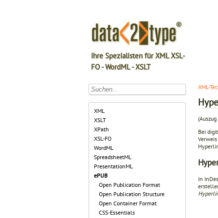
Ihre Spezialisten für XML XSL-
FO - WordML - XSLT
XML-Tec
Hype
XML
(Auszug 
XSLT
XPath
Bei dig
XSL-FO
Verweis 
Hyperli
WordML
SpreadsheetML
Hyper
PresentationML
ePUB
In InDes
Open Publication Format
erstell
Hyperli
Open Publication Structure
Open Container Format
CSS-Essentials