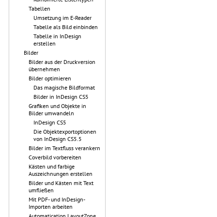
Tabellen
Umsetzung im E-Reader
Tabelle als Bild einbinden
Tabelle in InDesign
erstellen
Bilder
Bilder aus der Druckversion
übernehmen
Bilder optimieren
Das magische Bildformat
Bilder in InDesign CS5
Grafiken und Objekte in
Bilder umwandeln
InDesign CS5
Die Objektexportoptionen
von InDesign CS5.5
Bilder im Textfluss verankern
Coverbild vorbereiten
Kästen und farbige
Auszeichnungen erstellen
Bilder und Kästen mit Text
umfließen
Mit PDF- und InDesign-
Importen arbeiten
Automatication LayoutZone