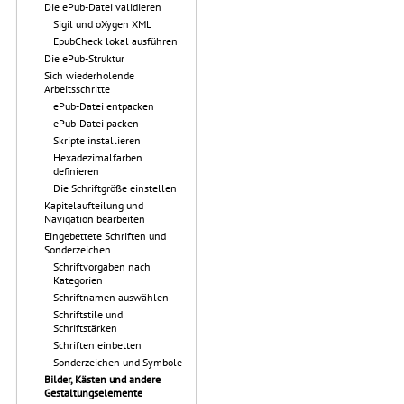
Die ePub-Datei validieren
Sigil und oXygen XML
EpubCheck lokal ausführen
Die ePub-Struktur
Sich wiederholende
Arbeitsschritte
ePub-Datei entpacken
ePub-Datei packen
Skripte installieren
Hexadezimalfarben
definieren
Die Schriftgröße einstellen
Kapitelaufteilung und
Navigation bearbeiten
Eingebettete Schriften und
Sonderzeichen
Schriftvorgaben nach
Kategorien
Schriftnamen auswählen
Schriftstile und
Schriftstärken
Schriften einbetten
Sonderzeichen und Symbole
Bilder, Kästen und andere
Gestaltungselemente