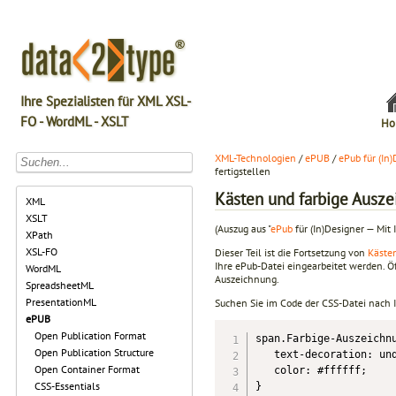
Ihre Spezialisten für XML XSL-
FO - WordML - XSLT
Ho
XML-Technologien
/
ePUB
/
ePub für (In
fertigstellen
Kästen und farbige Ausze
XML
XSLT
(Auszug aus "
ePub
für (In)Designer — Mit 
XPath
XSL-FO
Dieser Teil ist die Fortsetzung von
Käste
Ihre ePub-Datei eingearbeitet werden. Ö
WordML
Auszeichnung.
SpreadsheetML
PresentationML
Suchen Sie im Code der CSS-Datei nach
ePUB
Open Publication Format
span.Farbige-Auszeichnu
Open Publication Structure
   text-decoration: und
Open Container Format
   color: #ffffff;

CSS-Essentials
}