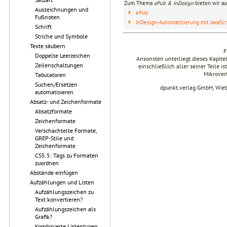
Zum Thema
ePub & InDesign
bieten wir au
Auszeichnungen und
ePub
Fußnoten
InDesign-Automatisierung mit JavaScr
Schrift
Striche und Symbole
Texte säubern
F
Doppelte Leerzeichen
Ansonsten unterliegt dieses Kapit
Zeilenschaltungen
einschließlich aller seiner Teile i
Mikrover
Tabulatoren
Suchen/Ersetzen
dpunkt.verlag GmbH, Wie
automatisieren
Absatz- und Zeichenformate
Absatzformate
Zeichenformate
Verschachtelte Formate,
GREP-Stile und
Zeichenformate
CS5.5: Tags zu Formaten
zuordnen
Abstände einfügen
Aufzählungen und Listen
Aufzählungszeichen zu
Text konvertieren?
Aufzählungszeichen als
Grafik?
Kombinierte Listentypen