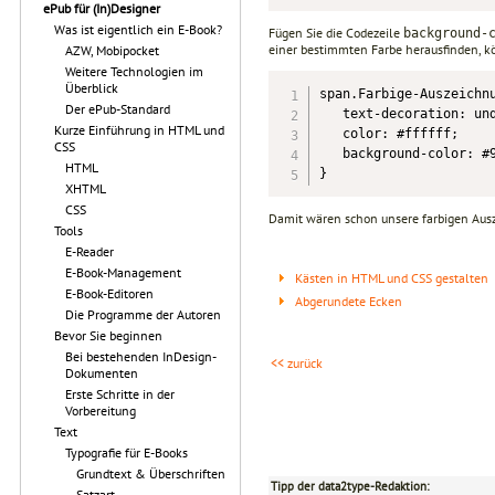
ePub für (In)Designer
Was ist eigentlich ein E-Book?
Fügen Sie die Codezeile
background-
einer bestimmten Farbe herausfinden, k
AZW, Mobipocket
Weitere Technologien im
Überblick
span.Farbige-Auszeichnu
Der ePub-Standard
   text-decoration: und
Kurze Einführung in HTML und
   color: #ffffff;

CSS
   background-color: #9
HTML
}
XHTML
CSS
Damit wären schon unsere farbigen Ausz
Tools
E-Reader
E-Book-Management
Kästen in HTML und CSS gestalten
E-Book-Editoren
Abgerundete Ecken
Die Programme der Autoren
Bevor Sie beginnen
Bei bestehenden InDesign-
<< zurück
Dokumenten
Erste Schritte in der
Vorbereitung
Text
Typografie für E-Books
Grundtext & Überschriften
Tipp der data2type-Redaktion:
Satzart