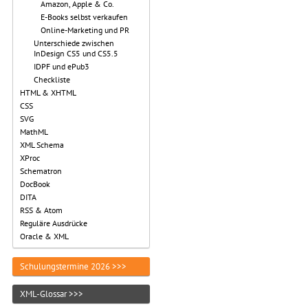
Amazon, Apple & Co.
E-Books selbst verkaufen
Online-Marketing und PR
Unterschiede zwischen
InDesign CS5 und CS5.5
IDPF und ePub3
Checkliste
HTML & XHTML
CSS
SVG
MathML
XML Schema
XProc
Schematron
DocBook
DITA
RSS & Atom
Reguläre Ausdrücke
Oracle & XML
Schulungstermine 2026 >>>
XML-Glossar >>>