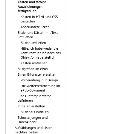
Kästen und farbige
Auszeichnungen
fertigstellen
Kästen in HTML und CSS
gestalten
Abgerundete Ecken
Bilder und Kästen mit Text
umfließen
Bilder umfließen
Hilfe, ich habe weder die
Konturenführung noch das
Objektformat erstellt!
Kästen umfließen
Bildgrößen im ePub
Einen Bildraster erstellen
Vorbereitung in InDesign
Die Weiterverarbeitung im
ePub-Dokument
Eine Hintergrundfarbe
definieren
Initialen erstellen
Bilder als Initialen
Schusterjungen und
Hurenkinder
Aufzählungen und Listen
nachbearbeiten