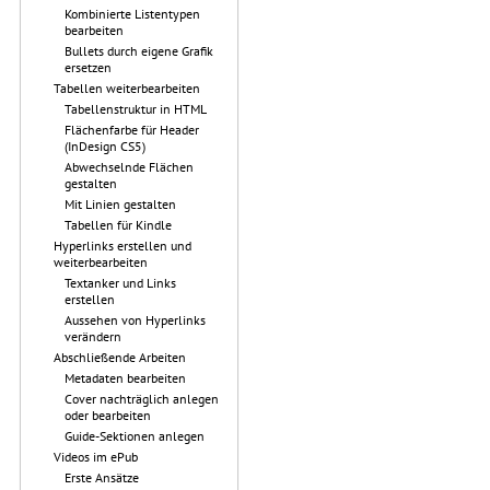
Kombinierte Listentypen
bearbeiten
Bullets durch eigene Grafik
ersetzen
Tabellen weiterbearbeiten
Tabellenstruktur in HTML
Flächenfarbe für Header
(InDesign CS5)
Abwechselnde Flächen
gestalten
Mit Linien gestalten
Tabellen für Kindle
Hyperlinks erstellen und
weiterbearbeiten
Textanker und Links
erstellen
Aussehen von Hyperlinks
verändern
Abschließende Arbeiten
Metadaten bearbeiten
Cover nachträglich anlegen
oder bearbeiten
Guide-Sektionen anlegen
Videos im ePub
Erste Ansätze