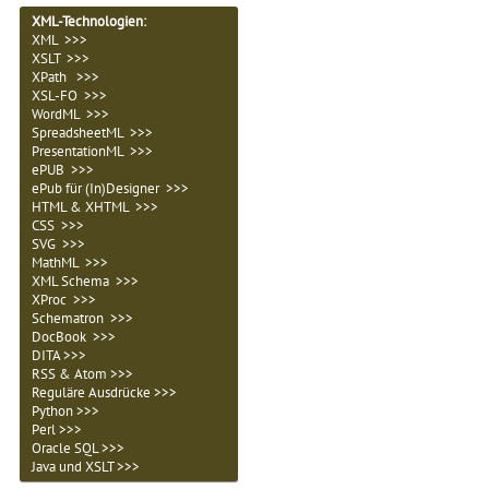
XML-Technologien
:
XML >>>
XSLT >>>
XPath >>>
XSL-FO >>>
WordML >>>
SpreadsheetML >>>
PresentationML >>>
ePUB >>>
ePub für (In)Designer >>>
HTML & XHTML >>>
CSS >>>
SVG >>>
MathML >>>
XML Schema >>>
XProc >>>
Schematron >>>
DocBook >>>
DITA >>>
RSS & Atom >>>
Reguläre Ausdrücke >>>
Python >>>
Perl >>>
Oracle SQL >>>
Java und XSLT >>>