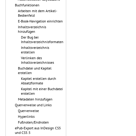
Buchfunktionen
Arbeiten mit dem Artikel-
Bedienfeld
E-Book-Navigation einrichten
Inhaltsverzeichnis
hinzufügen
Der Bug bei
Inhaltsverzeichnisformaten
Inhaltsverzeichnis
erstellen
Verlinken des
Inhaltsverzeichnisses
Buchdatei und Kapitel
erstellen
Kapitel erstellen durch
Absatzformate
Kapitel mit einer Buchdatei
erstellen
Metadaten hinzufügen
Querverweise und Links
Querverweise
Hyperlinks
Fußnoten/Endnoten
ePub-Export aus InDesign CS5
und CS5.5