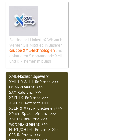
Sie sind bei
LinkedIn
? Wir auch.
Werden Sie Mitglied in unserer
Gruppe XML-Technologien
und
diskutieren Sie spannende XML-
und KI-Themen mit uns!
XML-Nachschlagewerk:
XML 1.0 & 1.1-Referenz >>>
DOM-Referenz >>>
SAX-Referenz >>>
XSLT 1.0-Referenz >>>
XSLT 2.0-Referenz >>>
XSLT- & XPath-Funktionen >>>
XPath–Sprachreferenz >>>
XSL-FO-Referenz >>>
WordML-Referenz >>>
HTML/XHTML-Referenz >>>
CSS-Referenz >>>