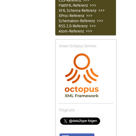
CSS-Referenz >>>
MathML-Referenz >>>
XML Schema-Referenz >>>
XProc-Referenz >>>
Schematron-Referenz >>>
RSS 2.0-Referenz >>>
Atom-Referenz >>>
Unser Octopus Service:
Folgt uns: