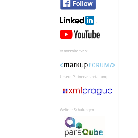
Veranstalter von:
Unsere Partnerveranstaltung:
Weitere Schulungen: