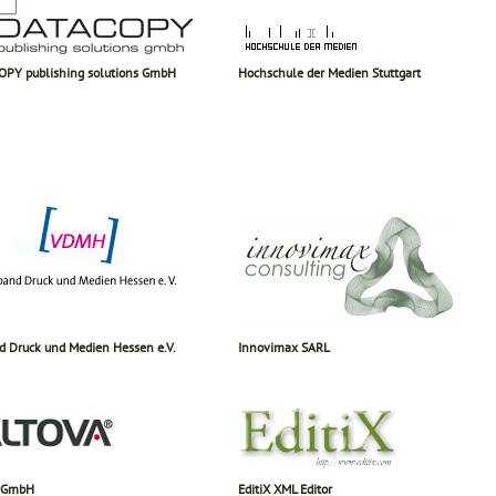
PY publishing solutions GmbH
Hochschule der Medien Stuttgart
d Druck und Medien Hessen e.V.
Innovimax SARL
a GmbH
EditiX XML Editor