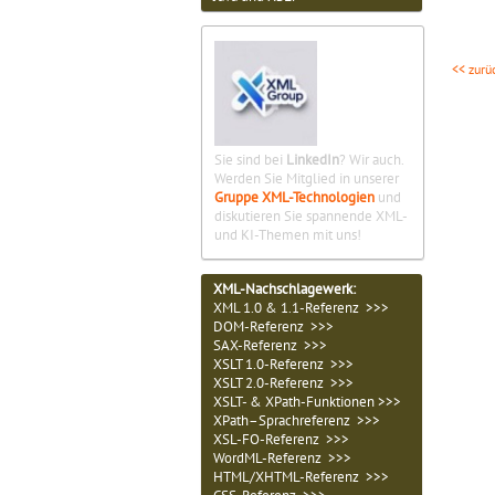
<< zurü
Sie sind bei
LinkedIn
? Wir auch.
Werden Sie Mitglied in unserer
Gruppe XML-Technologien
und
diskutieren Sie spannende XML-
und KI-Themen mit uns!
XML-Nachschlagewerk:
XML 1.0 & 1.1-Referenz >>>
DOM-Referenz >>>
SAX-Referenz >>>
XSLT 1.0-Referenz >>>
XSLT 2.0-Referenz >>>
XSLT- & XPath-Funktionen >>>
XPath–Sprachreferenz >>>
XSL-FO-Referenz >>>
WordML-Referenz >>>
HTML/XHTML-Referenz >>>