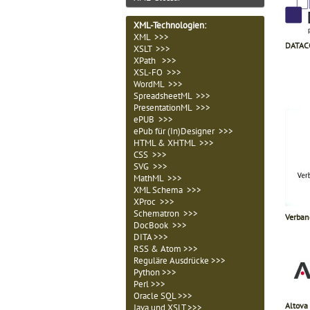
XML-Technologien
:
XML >>>
DATACO
XSLT >>>
XPath >>>
XSL-FO >>>
WordML >>>
SpreadsheetML >>>
PresentationML >>>
ePUB >>>
ePub für (In)Designer >>>
HTML & XHTML >>>
CSS >>>
SVG >>>
MathML >>>
XML Schema >>>
XProc >>>
Schematron >>>
Verban
DocBook >>>
DITA >>>
RSS & Atom >>>
Reguläre Ausdrücke >>>
Python >>>
Perl >>>
Oracle SQL >>>
Altov
Java und XSLT >>>