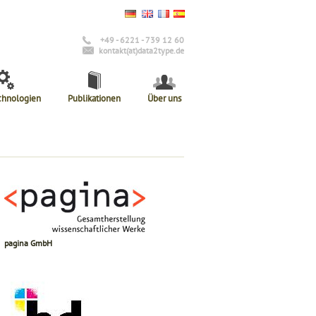
+49 - 6221 - 739 12 60
kontakt(at)data2type.de
chnologien
Publikationen
Über uns
pagina GmbH