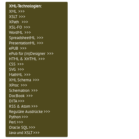
XML-Technologien
:
XML >>>
XSLT >>>
XPath >>>
XSL-FO >>>
WordML >>>
SpreadsheetML >>>
PresentationML >>>
ePUB >>>
ePub für (In)Designer >>>
HTML & XHTML >>>
CSS >>>
SVG >>>
MathML >>>
XML Schema >>>
XProc >>>
Schematron >>>
DocBook >>>
DITA >>>
RSS & Atom >>>
Reguläre Ausdrücke >>>
Python >>>
Perl >>>
Oracle SQL >>>
Java und XSLT >>>