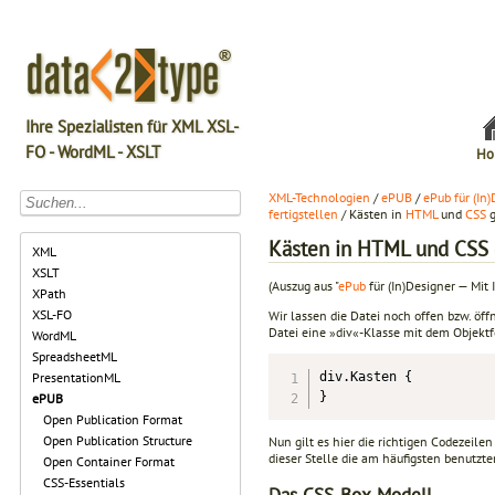
Ihre Spezialisten für XML XSL-
FO - WordML - XSLT
Ho
XML-Technologien
/
ePUB
/
ePub für (In
fertigstellen
/ Kästen in
HTML
und
CSS
g
Kästen in HTML und CSS 
XML
XSLT
(Auszug aus "
ePub
für (In)Designer — Mit 
XPath
XSL-FO
Wir lassen die Datei noch offen bzw. öffn
Datei eine »div«-Klasse mit dem Objekt
WordML
SpreadsheetML
div.Kasten {

PresentationML
}
ePUB
Open Publication Format
Open Publication Structure
Nun gilt es hier die richtigen Codezeile
dieser Stelle die am häufigsten benutzt
Open Container Format
CSS-Essentials
Das CSS-Box-Modell