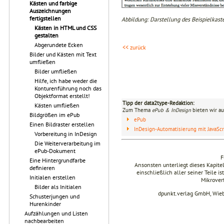
Kästen und farbige
Auszeichnungen
fertigstellen
Abbildung: Darstellung des Beispielkast
Kästen in HTML und CSS
gestalten
Abgerundete Ecken
<< zurück
Bilder und Kästen mit Text
umfließen
Bilder umfließen
Hilfe, ich habe weder die
Konturenführung noch das
Objektformat erstellt!
Tipp der data2type-Redaktion:
Kästen umfließen
Zum Thema
ePub & InDesign
bieten wir au
Bildgrößen im ePub
ePub
Einen Bildraster erstellen
InDesign-Automatisierung mit JavaScr
Vorbereitung in InDesign
Die Weiterverarbeitung im
ePub-Dokument
F
Eine Hintergrundfarbe
Ansonsten unterliegt dieses Kapit
definieren
einschließlich aller seiner Teile i
Initialen erstellen
Mikrover
Bilder als Initialen
dpunkt.verlag GmbH, Wie
Schusterjungen und
Hurenkinder
Aufzählungen und Listen
nachbearbeiten