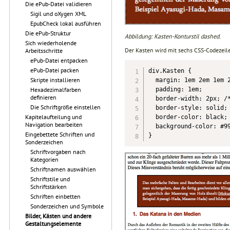
Die ePub-Datei validieren
Sigil und oXygen XML
EpubCheck lokal ausführen
Die ePub-Struktur
Abbildung: Kasten-Konturstil dashed.
Sich wiederholende
Der Kasten wird mit sechs CSS-Codezeile
Arbeitsschritte
ePub-Datei entpacken
ePub-Datei packen
div.Kasten {

Skripte installieren
  margin: 1em 2em 1em 2
  padding: 1em;

Hexadezimalfarben
definieren
  border-width: 2px; /*
Die Schriftgröße einstellen
  border-style: solid; 
Kapitelaufteilung und
  border-color: black; 
Navigation bearbeiten
  background-color: #99
Eingebettete Schriften und
}
Sonderzeichen
Schriftvorgaben nach
Kategorien
Schriftnamen auswählen
Schriftstile und
Schriftstärken
Schriften einbetten
Sonderzeichen und Symbole
Bilder, Kästen und andere
Gestaltungselemente