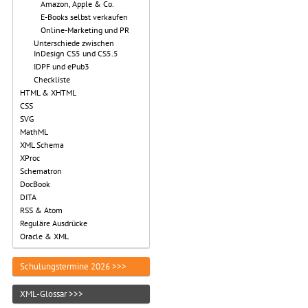
Amazon, Apple & Co.
E-Books selbst verkaufen
Online-Marketing und PR
Unterschiede zwischen
InDesign CS5 und CS5.5
IDPF und ePub3
Checkliste
HTML & XHTML
CSS
SVG
MathML
XML Schema
XProc
Schematron
DocBook
DITA
RSS & Atom
Reguläre Ausdrücke
Oracle & XML
Schulungstermine 2026 >>>
XML-Glossar >>>