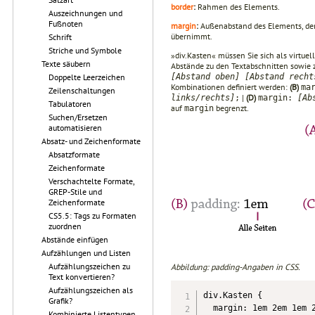
border
:
Rahmen des Elements.
Auszeichnungen und
Fußnoten
margin
:
Außenabstand des Elements, der 
übernimmt.
Schrift
Striche und Symbole
»div.Kasten« müssen Sie sich als virtuel
Texte säubern
Abstände zu den Textabschnitten sowie 
[Abstand oben] [Abstand recht
Doppelte Leerzeichen
Kombinationen definiert werden:
(B)
ma
Zeilenschaltungen
|
(D)
links/rechts]
;
margin:
[Ab
Tabulatoren
auf
begrenzt.
margin
Suchen/Ersetzen
automatisieren
Absatz- und Zeichenformate
Absatzformate
Zeichenformate
Verschachtelte Formate,
GREP-Stile und
Zeichenformate
CS5.5: Tags zu Formaten
zuordnen
Abstände einfügen
Aufzählungen und Listen
Aufzählungszeichen zu
Abbildung: padding-Angaben in CSS.
Text konvertieren?
Aufzählungszeichen als
div.Kasten {

Grafik?
  margin: 1em 2em 1em 2
Kombinierte Listentypen