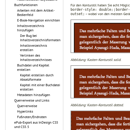
Buchfunktionen
Für den Konturstil haben Sie acht Mögli
|
border-style: double;
border-
Arbeiten mit dem Artikel-
– wobei von den meisten Gerä
outset;
Bedienfeld
E-Book-Navigation einrichten
Inhaltsverzeichnis
hinzufügen
Der Bug bei
Inhaltsverzeichnisformaten
Inhaltsverzeichnis
erstellen
Verlinken des
Abbildung: Kasten-Konturstil solid.
Inhaltsverzeichnisses
Buchdatei und Kapitel
erstellen
Kapitel erstellen durch
Absatzformate
Kapitel mit einer Buchdatei
erstellen
Metadaten hinzufügen
Querverweise und Links
Abbildung: Kasten-Konturstil dotted.
Querverweise
Hyperlinks
Fußnoten/Endnoten
ePub-Export aus InDesign CS5
und CS5.5