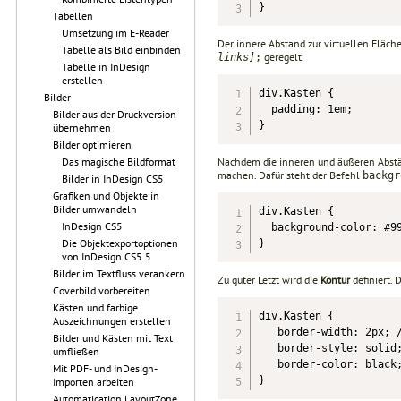
}
Tabellen
Umsetzung im E-Reader
Der innere Abstand zur virtuellen Fläch
Tabelle als Bild einbinden
geregelt.
links]
;
Tabelle in InDesign
erstellen
div.Kasten {

Bilder
  padding: 1em;

Bilder aus der Druckversion
}
übernehmen
Bilder optimieren
Nachdem die inneren und äußeren Abstän
Das magische Bildformat
machen. Dafür steht der Befehl
backgr
Bilder in InDesign CS5
Grafiken und Objekte in
Bilder umwandeln
div.Kasten {

InDesign CS5
  background-color: #99
Die Objektexportoptionen
}
von InDesign CS5.5
Bilder im Textfluss verankern
Zu guter Letzt wird die
Kontur
definiert. 
Coverbild vorbereiten
Kästen und farbige
div.Kasten {

Auszeichnungen erstellen
   border-width: 2px; /
Bilder und Kästen mit Text
   border-style: solid;
umfließen
   border-color: black;
Mit PDF- und InDesign-
}
Importen arbeiten
Automatication LayoutZone