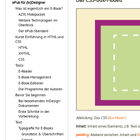
ePub für (In)Designer
Was ist eigentlich ein E-Book?
AZW, Mobipocket
Weitere Technologien im
Überblick
Der ePub-Standard
Kurze Einführung in HTML und
CSS
HTML
XHTML
CSS
Tools
E-Reader
E-Book-Management
E-Book-Editoren
Die Programme der Autoren
Bevor Sie beginnen
Bei bestehenden InDesign-
Dokumenten
Erste Schritte in der
Vorbereitung
Abbildung: Das CSS-
Box-Modell
.
Text
Inhalt:
Inhalt eines Elements, z.B. Text o
Typografie für E-Books
Grundtext & Überschriften
padding
:
Abstand zwischen Inhalt und
R
Satzart