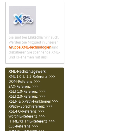
Sie sind bei
LinkedIn
? Wir auch.
Werden Sie Mitglied in unserer
Gruppe XML-Technologien
und
diskutieren Sie spannende XML-
und KI-Themen mit uns!
XML-Nachschlagewerk:
XML 1.0 & 1.1-Referenz >>>
DOM-Referenz >>>
SAX-Referenz >>>
XSLT 1.0-Referenz >>>
XSLT 2.0-Referenz >>>
XSLT- & XPath-Funktionen >>>
XPath–Sprachreferenz >>>
XSL-FO-Referenz >>>
WordML-Referenz >>>
HTML/XHTML-Referenz >>>
CSS-Referenz >>>