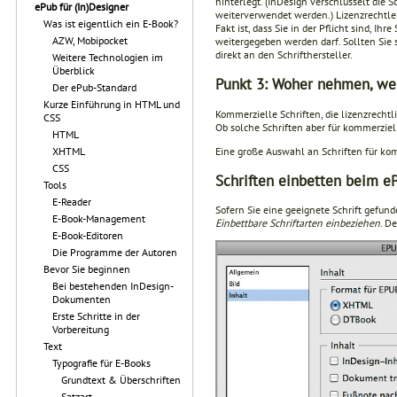
hinterlegt. (InDesign verschlüsselt die
ePub für (In)Designer
weiterverwendet werden.) Lizenzrechtler 
Was ist eigentlich ein E-Book?
Fakt ist, dass Sie in der Pflicht sind, I
AZW, Mobipocket
weitergegeben werden darf. Sollten Sie s
direkt an den Schrifthersteller.
Weitere Technologien im
Überblick
Punkt 3: Woher nehmen, wen
Der ePub-Standard
Kurze Einführung in HTML und
Kommerzielle Schriften, die lizenzrechtl
CSS
Ob solche Schriften aber für kommerziell
HTML
Eine große Auswahl an Schriften für ko
XHTML
CSS
Schriften einbetten beim e
Tools
E-Reader
Sofern Sie eine geeignete Schrift gefun
E-Book-Management
Einbettbare Schriftarten einbeziehen
. D
E-Book-Editoren
Die Programme der Autoren
Bevor Sie beginnen
Bei bestehenden InDesign-
Dokumenten
Erste Schritte in der
Vorbereitung
Text
Typografie für E-Books
Grundtext & Überschriften
Satzart