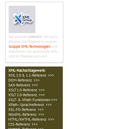
Sie sind bei
LinkedIn
? Wir auch.
Werden Sie Mitglied in unserer
Gruppe XML-Technologien
und
diskutieren Sie spannende XML-
und KI-Themen mit uns!
XML-Nachschlagewerk:
XML 1.0 & 1.1-Referenz >>>
DOM-Referenz >>>
SAX-Referenz >>>
XSLT 1.0-Referenz >>>
XSLT 2.0-Referenz >>>
XSLT- & XPath-Funktionen >>>
XPath–Sprachreferenz >>>
XSL-FO-Referenz >>>
WordML-Referenz >>>
HTML/XHTML-Referenz >>>
CSS-Referenz >>>