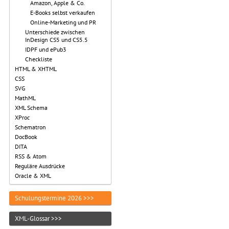
Amazon, Apple & Co.
E-Books selbst verkaufen
Online-Marketing und PR
Unterschiede zwischen
InDesign CS5 und CS5.5
IDPF und ePub3
Checkliste
HTML & XHTML
CSS
SVG
MathML
XML Schema
XProc
Schematron
DocBook
DITA
RSS & Atom
Reguläre Ausdrücke
Oracle & XML
Schulungstermine 2026 >>>
XML-Glossar >>>