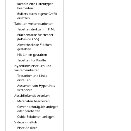
Kombinierte Listentypen
bearbeiten
Bullets durch eigene Grafik
ersetzen
Tabellen weiterbearbeiten
Tabellenstruktur in HTML
Flächenfarbe für Header
(InDesign CS5)
Abwechselnde Flächen
gestalten
Mit Linien gestalten
Tabellen für Kindle
Hyperlinks erstellen und
weiterbearbeiten
Textanker und Links
erstellen
Aussehen von Hyperlinks
verändern
Abschließende Arbeiten
Metadaten bearbeiten
Cover nachträglich anlegen
oder bearbeiten
Guide-Sektionen anlegen
Videos im ePub
Erste Ansätze