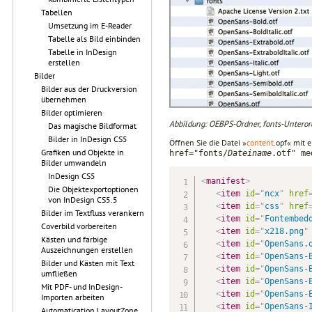
Tabellen
Umsetzung im E-Reader
Tabelle als Bild einbinden
Tabelle in InDesign
erstellen
Bilder
Bilder aus der Druckversion
übernehmen
Bilder optimieren
Abbildung: OEBPS-Ordner, fonts-Unterord
Das magische Bildformat
Bilder in InDesign CS5
Öffnen Sie die Datei »
content
.opf« mit 
Grafiken und Objekte in
href="fonts/
Dateiname
.otf" me
Bilder umwandeln
InDesign CS5
<
manifest
>
Die Objektexportoptionen
<
item
id
=
"
ncx
"
href
von InDesign CS5.5
<
item
id
=
"
css
"
href
Bilder im Textfluss verankern
<
item
id
=
"
Fontembed
Coverbild vorbereiten
<
item
id
=
"
x218.png
"
Kästen und farbige
<
item
id
=
"
OpenSans.
Auszeichnungen erstellen
<
item
id
=
"
OpenSans-
Bilder und Kästen mit Text
<
item
id
=
"
OpenSans-
umfließen
<
item
id
=
"
OpenSans-
Mit PDF- und InDesign-
<
item
id
=
"
OpenSans-
Importen arbeiten
<
item
id
=
"
OpenSans-
Automatication LayoutZone