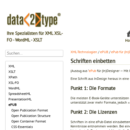
Ihre Spezialisten für XML XSL-
FO - WordML - XSLT
Ho
XML-Technologien
/
ePUB
/
ePub für (In
Schriften einbetten
XML
(Auszug aus "
ePub
für (In)Designer — Mit 
XSLT
XPath
Eine Schrift aus InDesign heraus in eine 
XSL-FO
Punkt 1: Die Formate
WordML
SpreadsheetML
Die meisten E-Book-Geräte unterstützen 
PresentationML
unterstützt zwar mehr Formate, jedoch »S
ePUB
Open Publication Format
Punkt 2: Die Lizenzen
Open Publication Structure
Open Container Format
Schriften in eine ePub-Datei einzubetten
Kenntnisse entnommen werden. Bei einer e
CSS-Essentials