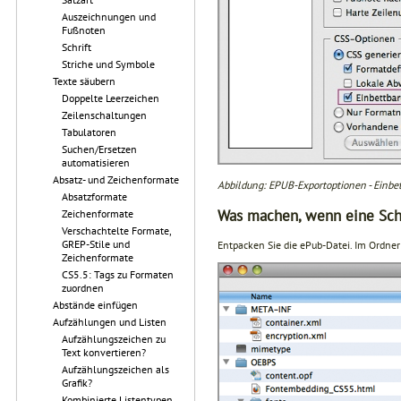
Auszeichnungen und
Fußnoten
Schrift
Striche und Symbole
Texte säubern
Doppelte Leerzeichen
Zeilenschaltungen
Tabulatoren
Suchen/Ersetzen
automatisieren
Absatz- und Zeichenformate
Abbildung: EPUB-Exportoptionen - Einbet
Absatzformate
Was machen, wenn eine Sch
Zeichenformate
Verschachtelte Formate,
GREP-Stile und
Entpacken Sie die ePub-Datei. Im Ordner
Zeichenformate
CS5.5: Tags zu Formaten
zuordnen
Abstände einfügen
Aufzählungen und Listen
Aufzählungszeichen zu
Text konvertieren?
Aufzählungszeichen als
Grafik?
Kombinierte Listentypen