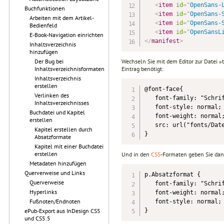
<
item
id
=
"
OpenSans-
Buchfunktionen
<
item
id
=
"
OpenSans-
Arbeiten mit dem Artikel-
<
item
id
=
"
OpenSans-
Bedienfeld
<
item
id
=
"
OpenSansL
E-Book-Navigation einrichten
</
manifest
>
Inhaltsverzeichnis
hinzufügen
Der Bug bei
Wechseln Sie mit dem Editor zur Datei »
Inhaltsverzeichnisformaten
Eintrag benötigt:
Inhaltsverzeichnis
erstellen
@font-face{

Verlinken des
   font-family: "Schrif
Inhaltsverzeichnisses
   font-style: normal;

Buchdatei und Kapitel
   font-weight: normal;
erstellen
   src: url("fonts/Date
Kapitel erstellen durch
}
Absatzformate
Kapitel mit einer Buchdatei
erstellen
Und in den
CSS
-Formaten geben Sie dann
Metadaten hinzufügen
Querverweise und Links
p.Absatzformat {

Querverweise
   font-family: "Schrif
Hyperlinks
   font-weight: normal;
Fußnoten/Endnoten
   font-style: normal;

ePub-Export aus InDesign CS5
}
und CS5.5