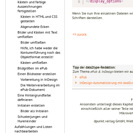
</
display_options
>
Kästen und farbige
Auszeichnungen
fertigstellen
Wenn Sie nun Ihre einzelnen Dateien w
Kästen in HTML und CSS
Schriften darstellen.
gestalten
Abgerundete Ecken
Bilder und Kästen mit Text
<< zurück
umfließen
Bilder umfließen
Hilfe, ich habe weder die
Konturenführung noch das
Objektformat erstellt!
Kästen umfließen
Tipp der data2type-Redaktion:
Bildgrößen im ePub
Zum Thema
ePub & InDesign
bieten wir au
Einen Bildraster erstellen
ePub
Vorbereitung in InDesign
InDesign-Automatisierung mit JavaScr
Die Weiterverarbeitung im
ePub-Dokument
Eine Hintergrundfarbe
definieren
F
Ansonsten unterliegt dieses Kapit
Initialen erstellen
einschließlich aller seiner Teile i
Bilder als Initialen
Mikrover
Schusterjungen und
Hurenkinder
dpunkt.verlag GmbH, Wie
Aufzählungen und Listen
nachbearbeiten