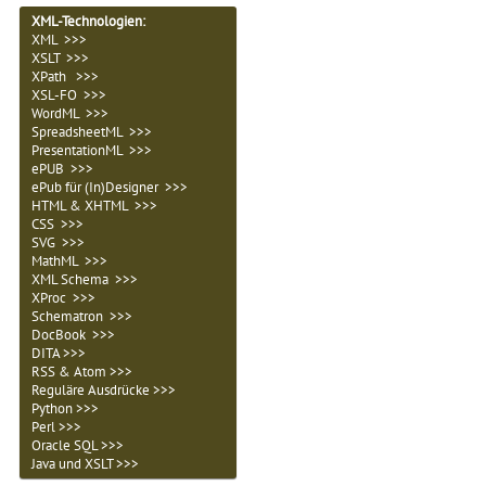
XML-Technologien
:
XML >>>
XSLT >>>
XPath >>>
XSL-FO >>>
WordML >>>
SpreadsheetML >>>
PresentationML >>>
ePUB >>>
ePub für (In)Designer >>>
HTML & XHTML >>>
CSS >>>
SVG >>>
MathML >>>
XML Schema >>>
XProc >>>
Schematron >>>
DocBook >>>
DITA >>>
RSS & Atom >>>
Reguläre Ausdrücke >>>
Python >>>
Perl >>>
Oracle SQL >>>
Java und XSLT >>>