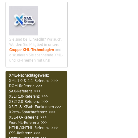
Sie sind bei
LinkedIn
? Wir auch.
Werden Sie Mitglied in unserer
Gruppe XML-Technologien
und
diskutieren Sie spannende XML-
und KI-Themen mit uns!
XML-Nachschlagewerk:
XML 1.0 & 1.1-Referenz >>>
DOM-Referenz >>>
SAX-Referenz >>>
XSLT 1.0-Referenz >>>
XSLT 2.0-Referenz >>>
XSLT- & XPath-Funktionen >>>
XPath–Sprachreferenz >>>
XSL-FO-Referenz >>>
WordML-Referenz >>>
HTML/XHTML-Referenz >>>
CSS-Referenz >>>