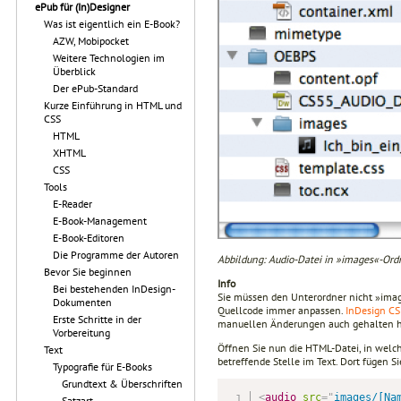
ePub für (In)Designer
Was ist eigentlich ein E-Book?
AZW, Mobipocket
Weitere Technologien im
Überblick
Der ePub-Standard
Kurze Einführung in HTML und
CSS
HTML
XHTML
CSS
Tools
E-Reader
E-Book-Management
E-Book-Editoren
Die Programme der Autoren
Abbildung: Audio-Datei in »images«-Ord
Bevor Sie beginnen
Info
Bei bestehenden InDesign-
Sie müssen den Unterordner nicht »ima
Dokumenten
Quellcode immer anpassen.
InDesign C
Erste Schritte in der
manuellen Änderungen auch gehalten 
Vorbereitung
Öffnen Sie nun die HTML-Datei, in welc
Text
betreffende Stelle im Text. Dort fügen Si
Typografie für E-Books
Grundtext & Überschriften
<
audio
src
=
"
images/[Na
Satzart