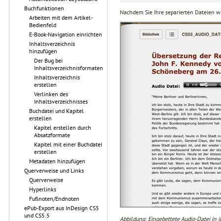
Buchfunktionen
Nachdem Sie Ihre separierten Dateien wi
Arbeiten mit dem Artikel-
Bedienfeld
E-Book-Navigation einrichten
Inhaltsverzeichnis
hinzufügen
Der Bug bei
Inhaltsverzeichnisformaten
Inhaltsverzeichnis
erstellen
Verlinken des
Inhaltsverzeichnisses
Buchdatei und Kapitel
erstellen
Kapitel erstellen durch
Absatzformate
Kapitel mit einer Buchdatei
erstellen
Metadaten hinzufügen
Querverweise und Links
Querverweise
Hyperlinks
Fußnoten/Endnoten
ePub-Export aus InDesign CS5
und CS5.5
Abbildung: Eingebettete Audio-Datei in i