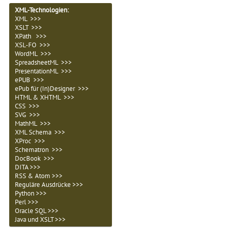
XML-Technologien
:
XML >>>
XSLT >>>
XPath >>>
XSL-FO >>>
WordML >>>
SpreadsheetML >>>
PresentationML >>>
ePUB >>>
ePub für (In)Designer >>>
HTML & XHTML >>>
CSS >>>
SVG >>>
MathML >>>
XML Schema >>>
XProc >>>
Schematron >>>
DocBook >>>
DITA >>>
RSS & Atom >>>
Reguläre Ausdrücke >>>
Python >>>
Perl >>>
Oracle SQL >>>
Java und XSLT >>>