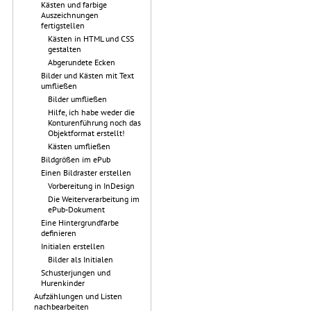
Kästen und farbige
Auszeichnungen
fertigstellen
Kästen in HTML und CSS
gestalten
Abgerundete Ecken
Bilder und Kästen mit Text
umfließen
Bilder umfließen
Hilfe, ich habe weder die
Konturenführung noch das
Objektformat erstellt!
Kästen umfließen
Bildgrößen im ePub
Einen Bildraster erstellen
Vorbereitung in InDesign
Die Weiterverarbeitung im
ePub-Dokument
Eine Hintergrundfarbe
definieren
Initialen erstellen
Bilder als Initialen
Schusterjungen und
Hurenkinder
Aufzählungen und Listen
nachbearbeiten