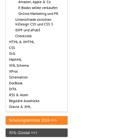
Amazon, Apple & Co.
E-Books selbst verkaufen
Online-Marketing und PR
Unterschiede zwischen
InDesign CS5 und CS5.5
IDPF und ePub3
Checkliste
HTML & XHTML
CSS
SVG
MathML
XML Schema
XProc
Schematron
DocBook
DITA
RSS & Atom
Reguläre Ausdrücke
Oracle & XML
Schulungstermine 2026 >>>
XML-Glossar >>>