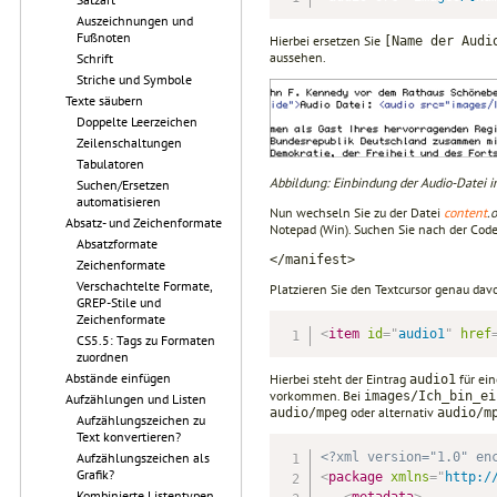
Auszeichnungen und
Fußnoten
Hierbei ersetzen Sie
[Name der Audi
aussehen.
Schrift
Striche und Symbole
Texte säubern
Doppelte Leerzeichen
Zeilenschaltungen
Tabulatoren
Abbildung: Einbindung der Audio-Datei 
Suchen/Ersetzen
automatisieren
Nun wechseln Sie zu der Datei
content
.
Absatz- und Zeichenformate
Notepad (Win). Suchen Sie nach der Code
Absatzformate
</manifest>
Zeichenformate
Verschachtelte Formate,
Platzieren Sie den Textcursor genau davo
GREP-Stile und
Zeichenformate
<
item
id
=
"
audio1
"
href
CS5.5: Tags zu Formaten
zuordnen
Abstände einfügen
Hierbei steht der Eintrag
für ein
audio1
vorkommen. Bei
images/Ich_bin_ei
Aufzählungen und Listen
oder alternativ
audio/mpeg
audio/m
Aufzählungszeichen zu
Text konvertieren?
<?xml version="1.0" en
Aufzählungszeichen als
Grafik?
<
package
xmlns
=
"
http:/
Kombinierte Listentypen
<
metadata
>