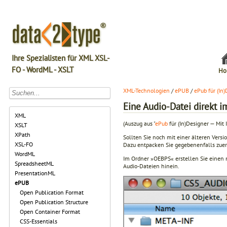
Ihre Spezialisten für XML XSL-
FO - WordML - XSLT
Ho
XML-Technologien
/
ePUB
/
ePub für (In
Eine Audio-Datei direkt
XML
(Auszug aus "
ePub
für (In)Designer — Mit 
XSLT
XPath
Sollten Sie noch mit einer älteren Versi
XSL-FO
Dazu entpacken Sie gegebenenfalls zuer
WordML
Im Ordner »OEBPS« erstellen Sie einen 
SpreadsheetML
Audio-Dateien hinein.
PresentationML
ePUB
Open Publication Format
Open Publication Structure
Open Container Format
CSS-Essentials