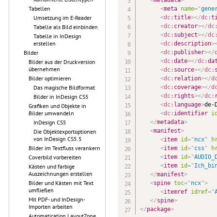
Tabellen
<
meta
name
=
"
gene
<
dc:
title
>
</
dc:
t
Umsetzung im E-Reader
<
dc:
creator
>
</
dc
Tabelle als Bild einbinden
<
dc:
subject
>
</
dc
Tabelle in InDesign
erstellen
<
dc:
description
>
<
dc:
publisher
>
</
Bilder
<
dc:
date
>
</
dc:
da
Bilder aus der Druckversion
übernehmen
<
dc:
source
>
</
dc:
Bilder optimieren
<
dc:
relation
>
</
d
<
dc:
coverage
>
</
d
Das magische Bildformat
<
dc:
rights
>
</
dc:
Bilder in InDesign CS5
<
dc:
language
>
de-
Grafiken und Objekte in
Bilder umwandeln
<
dc:
identifier
i
</
metadata
>
InDesign CS5
<
manifest
>
Die Objektexportoptionen
von InDesign CS5.5
<
item
id
=
"
ncx
"
h
Bilder im Textfluss verankern
<
item
id
=
"
css
"
h
<
item
id
=
"
AUDIO_
Coverbild vorbereiten
<
item
id
=
"
Ich_bi
Kästen und farbige
Auszeichnungen erstellen
</
manifest
>
Bilder und Kästen mit Text
<
spine
toc
=
"
ncx
"
>
umfließen
<
itemref
idref
=
"
Mit PDF- und InDesign-
</
spine
>
Importen arbeiten
</
package
>
Automatication LayoutZone