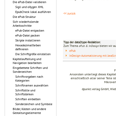
Die ePub-Datei validieren
Sigil und oXygen XML
EpubCheck lokal ausführen
<< zurück
Die ePub-Struktur
Sich wiederholende
Arbeitsschritte
ePub-Datei entpacken
ePub-Datei packen
Skripte installieren
Tipp der data2type-Redaktion:
Hexadezimalfarben
Zum Thema
ePub & InDesign
bieten wir au
definieren
ePub
Die Schriftgröße einstellen
InDesign-Automatisierung mit JavaScr
Kapitelaufteilung und
Navigation bearbeiten
Eingebettete Schriften und
F
Sonderzeichen
Ansonsten unterliegt dieses Kapit
Schriftvorgaben nach
einschließlich aller seiner Teile i
Kategorien
Mikrover
Schriftnamen auswählen
dpunkt.verlag GmbH, Wie
Schriftstile und
Schriftstärken
Schriften einbetten
Sonderzeichen und Symbole
Bilder, Kästen und andere
Gestaltungselemente