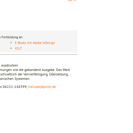
 Fortbildung an:
E-Books mit Adobe InDesign
XSLT
n ausdrucken.
timmungen wie die gebundene Ausgabe: Das Werk
nschließlich der Vervielfältigung, Übersetzung,
tronischen Systemen.
fax 06221-148399,
hallo(at)dpunkt.de