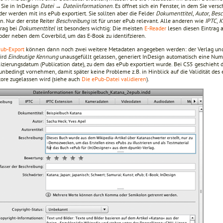
Sie in InDesign
Datei → Dateiinformationen
. Es öffnet sich ein Fenster, in dem Sie ve
der werden mit ins ePub exportiert. Sie sollten aber die Felder
Dokumenttitel
,
Autor
,
Besc
n. Nur der erste Reiter
Beschreibung
ist für unser ePub relevant. Alle anderen wie
IPTC
,
K
trag bei
Dokumenttitel
ist besonders wichtig: Die meisten
E-Reader
lesen diesen Eintrag a
 oder neben dem Coverbild, um das E-Book zu identifzieren.
ub-Export
können dann noch zwei weitere Metadaten angegeben werden: der Verlag und e
ird
Eindeutige Kennung
unausgefüllt gelassen, generiert InDesign automatisch eine Num
izierungsdatum (Publication date), zu dem das ePub exportiert wurde. Bei CS5 geschieht 
 unbedingt vornehmen, damit später keine Probleme z.B. in Hinblick auf die Validität de
tore zugelassen wird (siehe auch
Die ePub-Datei validieren
).