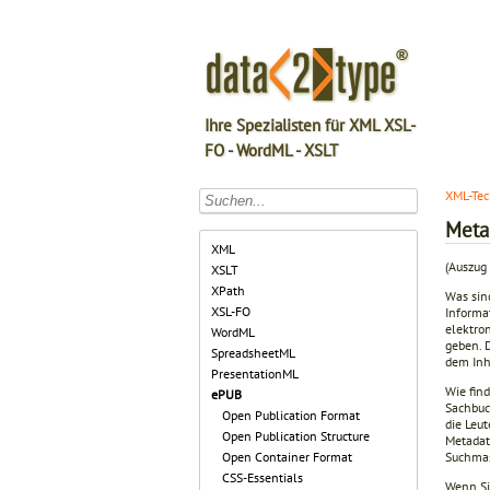
Ihre Spezialisten für XML XSL-
FO - WordML - XSLT
XML-Tec
Meta
XML
(Auszug 
XSLT
XPath
Was sin
XSL-FO
Informa
elektro
WordML
geben. 
SpreadsheetML
dem Inh
PresentationML
Wie fin
ePUB
Sachbuc
Open Publication Format
die Leu
Open Publication Structure
Metadat
Suchmas
Open Container Format
CSS-Essentials
Wenn Si