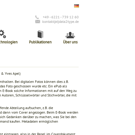
+49 - 6221 - 739 12 60
kontakt(at)data2type.de
chnologien
Publikationen
Über uns
 & Yves Apel)
halten. Bei digitalen Fotos können dies z.B.
 das Foto geschossen wurde etc. Ein ePub als
em E-Book solche Informationen mit auf den Weg zu
e Autoren, Schlüsselwörter und Stichwörter, die mit
ende Abteilung aufsuchen, z.B. die
und dann vom Cover angezogen. Beim E-Book werden
, sich Gedanken darüber zu machen, was Sie bei den
iemand kaufen. Metadaten ermöglichen
t eintragen, also in der Regel im Coverdokument.