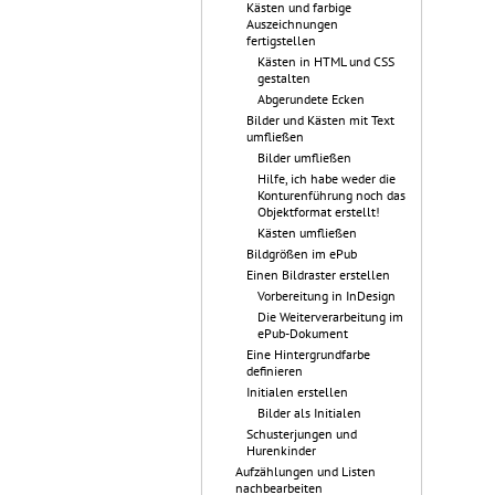
Kästen und farbige
Auszeichnungen
fertigstellen
Kästen in HTML und CSS
gestalten
Abgerundete Ecken
Bilder und Kästen mit Text
umfließen
Bilder umfließen
Hilfe, ich habe weder die
Konturenführung noch das
Objektformat erstellt!
Kästen umfließen
Bildgrößen im ePub
Einen Bildraster erstellen
Vorbereitung in InDesign
Die Weiterverarbeitung im
ePub-Dokument
Eine Hintergrundfarbe
definieren
Initialen erstellen
Bilder als Initialen
Schusterjungen und
Hurenkinder
Aufzählungen und Listen
nachbearbeiten