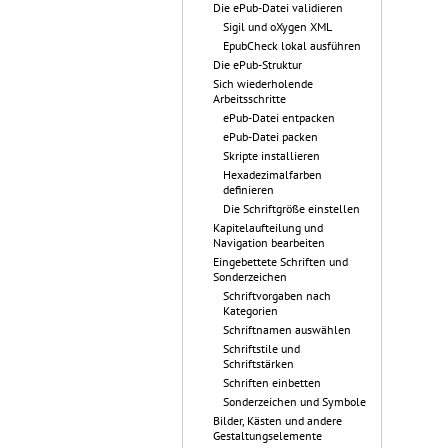
Die ePub-Datei validieren
Sigil und oXygen XML
EpubCheck lokal ausführen
Die ePub-Struktur
Sich wiederholende
Arbeitsschritte
ePub-Datei entpacken
ePub-Datei packen
Skripte installieren
Hexadezimalfarben
definieren
Die Schriftgröße einstellen
Kapitelaufteilung und
Navigation bearbeiten
Eingebettete Schriften und
Sonderzeichen
Schriftvorgaben nach
Kategorien
Schriftnamen auswählen
Schriftstile und
Schriftstärken
Schriften einbetten
Sonderzeichen und Symbole
Bilder, Kästen und andere
Gestaltungselemente