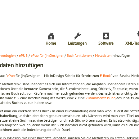
Home
Leistungen
Software
XML-Te
hnologien
/
ePUB
/
ePub für (In)Designer
/
Buchfunktionen
/
Metadaten
hinzufügen
daten hinzufügen
aus "
ePub
für (In)Designer — Mit InDesign Schritt für Schritt zum
E-Book
" von Sascha Heck
d Metadaten? Dabei handelt es sich um Informationen, die Angaben über andere Daten ent
tionen über die benutzte Kamera sein, die Blendeneinstellung, Objektiv, Zeitpunkt, wann
nisches Buch soll von Käufern nachher auch gefunden werden, deshalb ist es wichtig, d
Das wäre z.B. eine Beschreibung des Werks, eine kleine
Zusammenfassung
des Inhalts, di
alt des Buches zu tun haben usw.
det man ein elektronisches Buch? In einer Buchhandlung wird man wohl zuerst die betreff
habteilung, und sich dort dann genauer umschauen. Als Nächstes wird man vom Titel 
te zuerst eine Suchmaschine betätigen und nach Stichwörtern suchen. Es ist also wichtig
en angeben wollen, denn wenn Ihr Buch nachher nicht gefunden wird, kann es auch n
chinen auch die Indexierung der ePub-Datei.
e in InDesign mit einer Buchdatei arbeiten, müssen Sie die Metadaten im ersten Dokumen