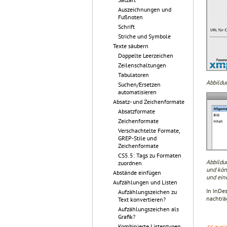
Auszeichnungen und
Fußnoten
Schrift
Striche und Symbole
Texte säubern
Doppelte Leerzeichen
Zeilenschaltungen
Tabulatoren
Abbildu
Suchen/Ersetzen
automatisieren
Absatz- und Zeichenformate
Absatzformate
Zeichenformate
Verschachtelte Formate,
GREP-Stile und
Zeichenformate
CS5.5: Tags zu Formaten
Abbildu
zuordnen
und kön
Abstände einfügen
und eine
Aufzählungen und Listen
In InDe
Aufzählungszeichen zu
nachträ
Text konvertieren?
Aufzählungszeichen als
Grafik?
Kombinierte Listentypen
<< zurü