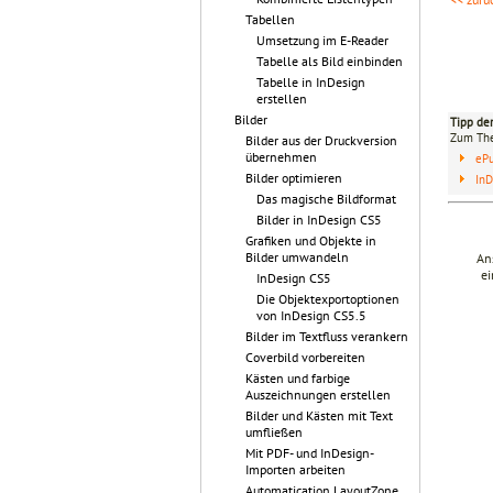
Tabellen
Umsetzung im E-Reader
Tabelle als Bild einbinden
Tabelle in InDesign
erstellen
Bilder
Tipp de
Zum T
Bilder aus der Druckversion
übernehmen
eP
Bilder optimieren
InD
Das magische Bildformat
Bilder in InDesign CS5
Grafiken und Objekte in
Bilder umwandeln
An
ei
InDesign CS5
Die Objektexportoptionen
von InDesign CS5.5
Bilder im Textfluss verankern
Coverbild vorbereiten
Kästen und farbige
Auszeichnungen erstellen
Bilder und Kästen mit Text
umfließen
Mit PDF- und InDesign-
Importen arbeiten
Automatication LayoutZone