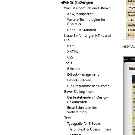
ePub für (In)Designer
Was ist eigentlich ein E-Book?
AZW, Mobipocket
Weitere Technologien im
Überblick
Der ePub-Standard
Kurze Einführung in HTML und
CSS
HTML
Abbildun
XHTML
CSS
Tools
E-Reader
E-Book-Management
E-Book-Editoren
Die Programme der Autoren
Bevor Sie beginnen
Bei bestehenden InDesign-
Dokumenten
Erste Schritte in der
Vorbereitung
Text
Typografie für E-Books
Grundtext & Überschriften
Satzart