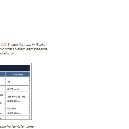
n
CS5
.5 exportiert und in iBooks
d sie rechts einfach abgeschnitten,
eibehalten.
eine horizontalen Linien.