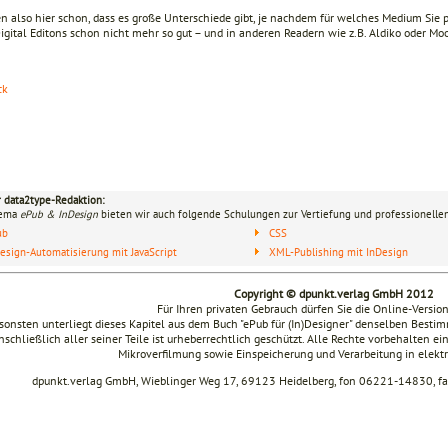
n also hier schon, dass es große Unterschiede gibt, je nachdem für welches Medium Sie pr
igital Editons schon nicht mehr so gut – und in anderen Readern wie z.B. Aldiko oder M
ck
r data2type-Redaktion:
hema
ePub & InDesign
bieten wir auch folgende Schulungen zur Vertiefung und professionellen
ub
CSS
esign-Automatisierung mit JavaScript
XML-Publishing mit InDesign
Copyright © dpunkt.verlag GmbH 2012
Für Ihren privaten Gebrauch dürfen Sie die Online-Versio
sonsten unterliegt dieses Kapitel aus dem Buch "ePub für (In)Designer" denselben Bes
nschließlich aller seiner Teile ist urheberrechtlich geschützt. Alle Rechte vorbehalten ei
Mikroverfilmung sowie Einspeicherung und Verarbeitung in elek
dpunkt.verlag GmbH, Wieblinger Weg 17, 69123 Heidelberg, fon 06221-14830, 