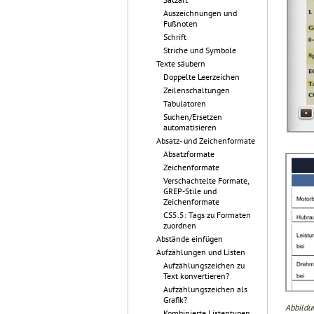
Auszeichnungen und
Fußnoten
Schrift
Striche und Symbole
Texte säubern
Doppelte Leerzeichen
Zeilenschaltungen
Tabulatoren
Suchen/Ersetzen
automatisieren
Absatz- und Zeichenformate
Absatzformate
Zeichenformate
Verschachtelte Formate,
GREP-Stile und
Zeichenformate
CS5.5: Tags zu Formaten
zuordnen
Abstände einfügen
Aufzählungen und Listen
Aufzählungszeichen zu
Text konvertieren?
Aufzählungszeichen als
Grafik?
Abbildun
Kombinierte Listentypen