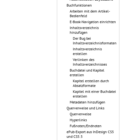
Buchfunktionen
Arbeiten mit dem Artikel-
Bedienfeld
E-Book-Navigation einrichten
Inhaltsverzeichnis
hinzufügen
Der Bug bei
Inhaltsverzeichnisformaten
Inhaltsverzeichnis
erstellen
Verlinken des
Inhaltsverzeichnisses
Buchdatei und Kapitel
erstellen
Kapitel erstellen durch
Absatzformate
Kapitel mit einer Buchdatei
erstellen
Metadaten hinzufügen
Querverweise und Links
Querverweise
Hyperlinks
Fußnoten/Endnoten
ePub-Export aus InDesign CS5
und CS5.5