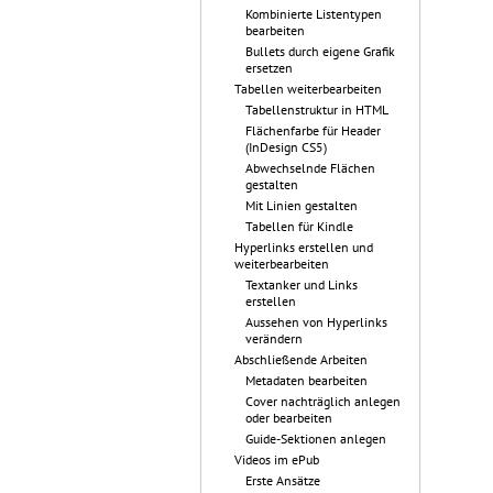
Kombinierte Listentypen
bearbeiten
Bullets durch eigene Grafik
ersetzen
Tabellen weiterbearbeiten
Tabellenstruktur in HTML
Flächenfarbe für Header
(InDesign CS5)
Abwechselnde Flächen
gestalten
Mit Linien gestalten
Tabellen für Kindle
Hyperlinks erstellen und
weiterbearbeiten
Textanker und Links
erstellen
Aussehen von Hyperlinks
verändern
Abschließende Arbeiten
Metadaten bearbeiten
Cover nachträglich anlegen
oder bearbeiten
Guide-Sektionen anlegen
Videos im ePub
Erste Ansätze