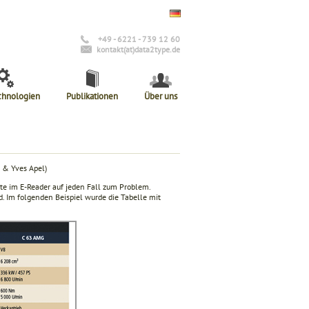
+49 - 6221 - 739 12 60
kontakt(at)data2type.de
chnologien
Publikationen
Über uns
 & Yves Apel)
ite im E-Reader auf jeden Fall zum Problem.
d. Im folgenden Beispiel wurde die Tabelle mit