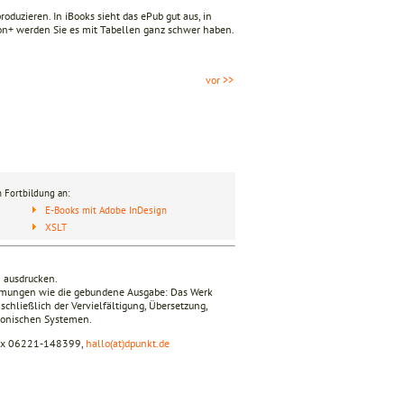
oduzieren. In iBooks sieht das ePub gut aus, in
oon+ werden Sie es mit Tabellen ganz schwer haben.
vor >>
 Fortbildung an:
E-Books mit Adobe InDesign
XSLT
n ausdrucken.
timmungen wie die gebundene Ausgabe: Das Werk
nschließlich der Vervielfältigung, Übersetzung,
tronischen Systemen.
fax 06221-148399,
hallo(at)dpunkt.de