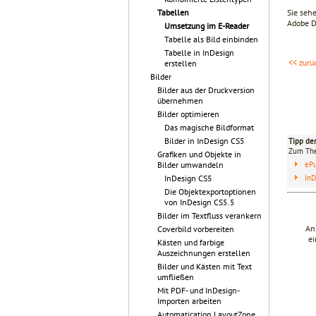
Sie sehe
Tabellen
Adobe D
Umsetzung im E-Reader
Tabelle als Bild einbinden
Tabelle in InDesign
<< zurü
erstellen
Bilder
Bilder aus der Druckversion
übernehmen
Bilder optimieren
Das magische Bildformat
Bilder in InDesign CS5
Tipp de
Zum T
Grafiken und Objekte in
eP
Bilder umwandeln
InDesign CS5
InD
Die Objektexportoptionen
von InDesign CS5.5
Bilder im Textfluss verankern
An
Coverbild vorbereiten
ei
Kästen und farbige
Auszeichnungen erstellen
Bilder und Kästen mit Text
umfließen
Mit PDF- und InDesign-
Importen arbeiten
Automatication LayoutZone