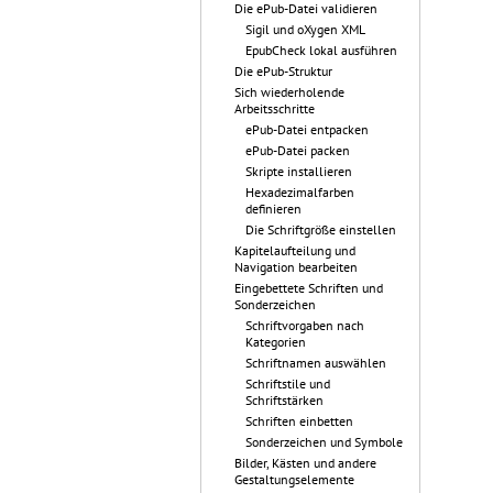
Die ePub-Datei validieren
Sigil und oXygen XML
EpubCheck lokal ausführen
Die ePub-Struktur
Sich wiederholende
Arbeitsschritte
ePub-Datei entpacken
ePub-Datei packen
Skripte installieren
Hexadezimalfarben
definieren
Die Schriftgröße einstellen
Kapitelaufteilung und
Navigation bearbeiten
Eingebettete Schriften und
Sonderzeichen
Schriftvorgaben nach
Kategorien
Schriftnamen auswählen
Schriftstile und
Schriftstärken
Schriften einbetten
Sonderzeichen und Symbole
Bilder, Kästen und andere
Gestaltungselemente