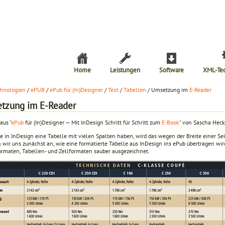
Home
Leistungen
Software
XML-Te
hnologien
/
ePUB
/
ePub für (In)Designer
/
Text
/
Tabellen
/ Umsetzung im
E-Reader
tzung im E-Reader
aus "
ePub
für (In)Designer — Mit InDesign Schritt für Schritt zum
E-Book
" von Sascha Heck
e in InDesign eine Tabelle mit vielen Spalten haben, wird das wegen der Breite einer Se
 wir uns zunächst an, wie eine formatierte Tabelle aus InDesign ins ePub übertragen wir
ormaten, Tabellen- und Zellformaten sauber ausgezeichnet.