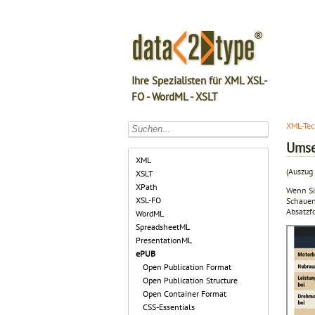
Ihre Spezialisten für XML XSL-
FO - WordML - XSLT
XML-Tec
Umse
XML
(Auszug 
XSLT
XPath
Wenn Si
XSL-FO
Schauen
Absatzf
WordML
SpreadsheetML
PresentationML
ePUB
Open Publication Format
Open Publication Structure
Open Container Format
CSS-Essentials