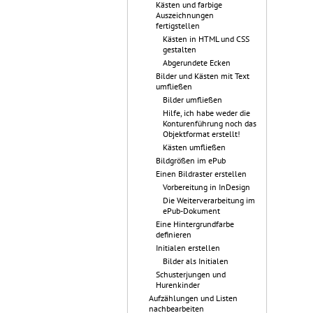
Kästen und farbige
Auszeichnungen
fertigstellen
Kästen in HTML und CSS
gestalten
Abgerundete Ecken
Bilder und Kästen mit Text
umfließen
Bilder umfließen
Hilfe, ich habe weder die
Konturenführung noch das
Objektformat erstellt!
Kästen umfließen
Bildgrößen im ePub
Einen Bildraster erstellen
Vorbereitung in InDesign
Die Weiterverarbeitung im
ePub-Dokument
Eine Hintergrundfarbe
definieren
Initialen erstellen
Bilder als Initialen
Schusterjungen und
Hurenkinder
Aufzählungen und Listen
nachbearbeiten