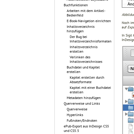
Buchfunktionen
Arbeiten mit dem Artikel-
Abbildu
Bedienfeld
E-Book-Navigation einrichten
Noch i
Inhaltsverzeichnis
auf
Exp
hinzufügen
In Sigi
Der Bug bei
InDesig
Inhaltsverzeichnisformaten
Inhaltsverzeichnis
erstellen
Verlinken des
Inhaltsverzeichnisses
Buchdatei und Kapitel
erstellen
Kapitel erstellen durch
Absatzformate
Kapitel mit einer Buchdatei
erstellen
Metadaten hinzufügen
Querverweise und Links
Querverweise
Hyperlinks
Fußnoten/Endnoten
ePub-Export aus InDesign CS5
und CS5.5