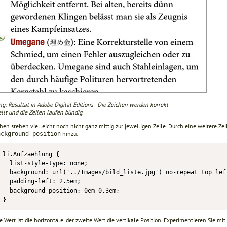
g: Resultat in Adobe Digital Editions - Die Zeichen werden korrekt
llt und die Zeilen laufen bündig.
chen stehen vielleicht noch nicht ganz mittig zur jeweiligen Zeile. Durch eine weitere Z
hinzu:
ackground-position
li.Aufzaehlung {

  list-style-type: none;

  background: url('../Images/bild_liste.jpg') no-repeat top left
  padding-left: 2.5em;

  background-position: 0em 0.3em;

}
e Wert ist die horizontale, der zweite Wert die vertikale Position. Experimentieren Sie mit