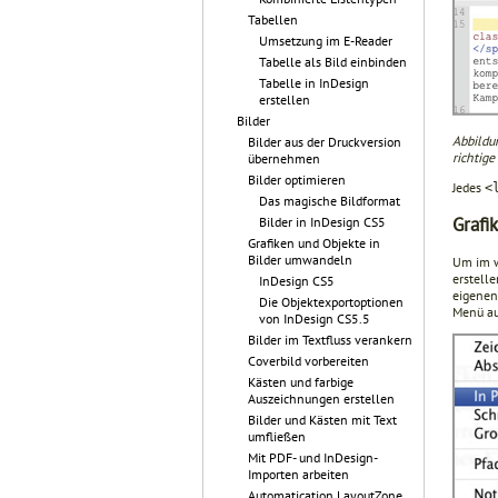
Tabellen
Umsetzung im E-Reader
Tabelle als Bild einbinden
Tabelle in InDesign
erstellen
Bilder
Abbildun
Bilder aus der Druckversion
richtige
übernehmen
Bilder optimieren
Jedes
<
Das magische Bildformat
Grafi
Bilder in InDesign CS5
Grafiken und Objekte in
Bilder umwandeln
Um im w
erstelle
InDesign CS5
eigenen
Die Objektexportoptionen
Menü a
von InDesign CS5.5
Bilder im Textfluss verankern
Coverbild vorbereiten
Kästen und farbige
Auszeichnungen erstellen
Bilder und Kästen mit Text
umfließen
Mit PDF- und InDesign-
Importen arbeiten
Automatication LayoutZone