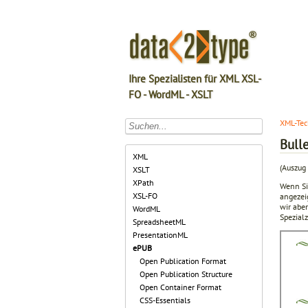
Ihre Spezialisten für XML XSL-
FO - WordML - XSLT
XML-Tec
Bulle
XML
(Auszug 
XSLT
XPath
Wenn Si
XSL-FO
angezei
wir abe
WordML
Spezialz
SpreadsheetML
PresentationML
ePUB
Open Publication Format
Open Publication Structure
Open Container Format
CSS-Essentials