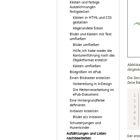
Kästen und farbige
Auszeichnungen
fertigstellen
Kästen in HTML und CSS
gestalten
Abgerundete Ecken
Bilder und Kästen mit Text
umfließen
Bilder umfließen
Hilfe, ich habe weder die
Konturenführung noch das
Objektformat erstellt!
Abbildun
Kästen umfließen
dargeste
Bildgrößen im ePub
Die Zei
Einen Bildraster erstellen
Zeile
b
Vorbereitung in InDesign
Die Weiterverarbeitung im
ePub-Dokument
Eine Hintergrundfarbe
definieren
Initialen erstellen
Bilder als Initialen
Schusterjungen und
Hurenkinder
Aufzählungen und Listen
Der erst
nachbearbeiten