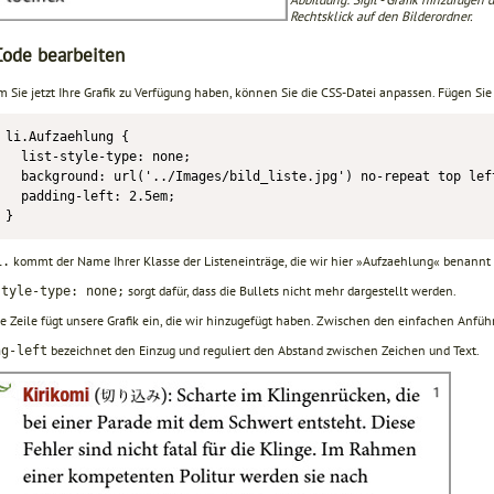
Rechtsklick auf den Bilderordner.
ode bearbeiten
 Sie jetzt Ihre Grafik zu Verfügung haben, können Sie die CSS-Datei anpassen. Fügen Sie
li.Aufzaehlung {

  list-style-type: none;

  background: url('../Images/bild_liste.jpg') no-repeat top left
  padding-left: 2.5em;

}
kommt der Name Ihrer Klasse der Listeneinträge, die wir hier »Aufzaehlung« benannt
i.
sorgt dafür, dass die Bullets nicht mehr dargestellt werden.
style-type: none;
te Zeile fügt unsere Grafik ein, die wir hinzugefügt haben. Zwischen den einfachen Anfü
bezeichnet den Einzug und reguliert den Abstand zwischen Zeichen und Text.
ng-left