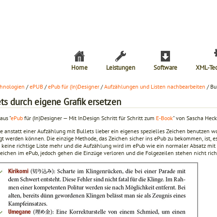
Home
Leistungen
Software
XML-Te
hnologien
/
ePUB
/
ePub für (In)Designer
/
Aufzählungen und Listen nachbearbeiten
/ Bu
ts durch eigene Grafik ersetzen
aus "
ePub
für (In)Designer — Mit InDesign Schritt für Schritt zum
E-Book
" von Sascha Heck
e anstatt einer Aufzählung mit Bullets lieber ein eigenes spezielles Zeichen benutzen w
gt werden können. Die einzige Methode, das Zeichen sicher ins ePub zu bekommen, ist, e
r keine richtige Liste mehr und die Aufzählung wird im ePub wie ein normaler Absatz mi
eichen im ePub, jedoch gehen die Einzüge verloren und die Folgezeilen stehen nicht rich