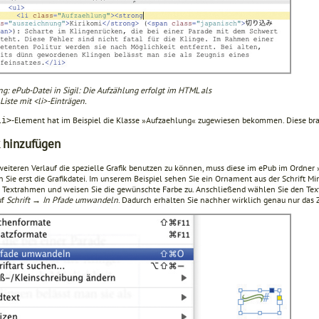
g: ePub-Datei in Sigil: Die Aufzählung erfolgt im HTML als
 Liste mit <li>-Einträgen.
-Element hat im Beispiel die Klasse »Aufzaehlung« zugewiesen bekommen. Diese br
li>
k hinzufügen
eiteren Verlauf die spezielle Grafik benutzen zu können, muss diese im ePub im Ordner »
n Sie erst die Grafikdatei. Im unserem Beispiel sehen Sie ein Ornament aus der Schrift Mi
 Textrahmen und weisen Sie die gewünschte Farbe zu. Anschließend wählen Sie den Te
uf
Schrift → In Pfade umwandeln
. Dadurch erhalten Sie nachher wirklich genau nur das