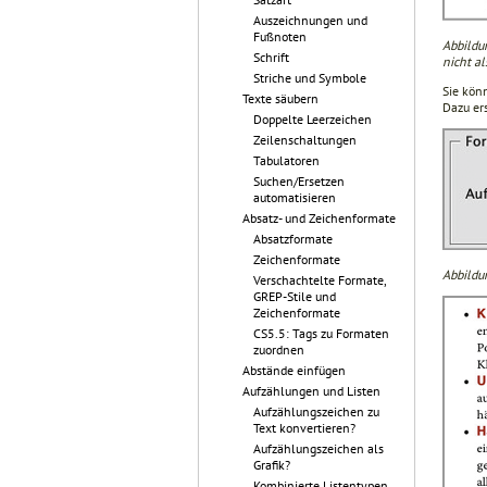
Auszeichnungen und
Fußnoten
Abbildu
Schrift
nicht al
Striche und Symbole
Sie kön
Texte säubern
Dazu er
Doppelte Leerzeichen
Zeilenschaltungen
Tabulatoren
Suchen/Ersetzen
automatisieren
Absatz- und Zeichenformate
Absatzformate
Zeichenformate
Abbildu
Verschachtelte Formate,
GREP-Stile und
Zeichenformate
CS5.5: Tags zu Formaten
zuordnen
Abstände einfügen
Aufzählungen und Listen
Aufzählungszeichen zu
Text konvertieren?
Aufzählungszeichen als
Grafik?
Kombinierte Listentypen