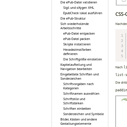
Die ePub-Datei validieren
Sigil und oXygen XML
EpubCheck lokal ausführen
CSS-C
Die ePub-Struktur
Nachdem
Sich wiederholende
Arbeitsschritte
ePub-Datei entpacken
ePub-Datei packen
Skripte installieren
Hexadezimalfarben
definieren
Die Schriftgröße einstellen
Kapitelaufteilung und
Nach
l
Navigation bearbeiten
Eingebettete Schriften und
list-
Sonderzeichen
Die drit
Schriftvorgaben nach
Kategorien
paddi
Schriftnamen auswählen
Schriftstile und
Schriftstärken
Schriften einbetten
Sonderzeichen und Symbole
Bilder, Kästen und andere
Gestaltungselemente