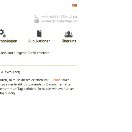
+49 - 6221 - 739 12 60
kontakt(at)data2type.de
chnologien
Publikationen
Über uns
llets durch eigene Grafik ersetzen
 & Yves Apel)
ollen, so muss dieses Zeichen im
E-Reader
auch
s zu einer Grafik umzuwandeln. Dadurch erhalten
t einem
-Tag definiert. So haben wir zwar unser
<p>
tig bündig.