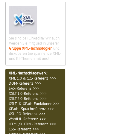
Sie sind bei
LinkedIn
? Wir auch.
Werden Sie Mitglied in unserer
Gruppe XML-Technologien
und
diskutieren Sie spannende XML-
und KI-Themen mit uns!
XML-Nachschlagewerk:
XML 1.0 & 1.1-Referenz >>>
DOM-Referenz >>>
SAX-Referenz >>>
XSLT 1.0-Referenz >>>
XSLT 2.0-Referenz >>>
XSLT- & XPath-Funktionen >>>
XPath–Sprachreferenz >>>
XSL-FO-Referenz >>>
WordML-Referenz >>>
HTML/XHTML-Referenz >>>
CSS-Referenz >>>