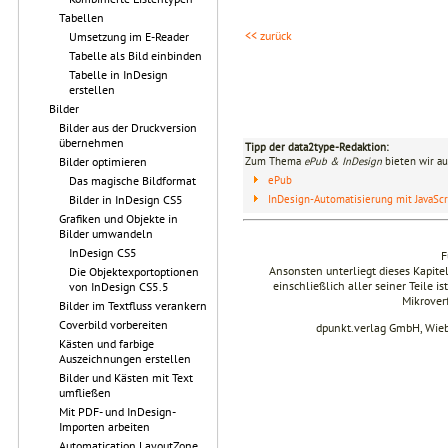
Tabellen
<< zurück
Umsetzung im E-Reader
Tabelle als Bild einbinden
Tabelle in InDesign
erstellen
Bilder
Bilder aus der Druckversion
übernehmen
Tipp der data2type-Redaktion:
Zum Thema
ePub & InDesign
bieten wir au
Bilder optimieren
ePub
Das magische Bildformat
Bilder in InDesign CS5
InDesign-Automatisierung mit JavaScr
Grafiken und Objekte in
Bilder umwandeln
InDesign CS5
F
Ansonsten unterliegt dieses Kapit
Die Objektexportoptionen
einschließlich aller seiner Teile i
von InDesign CS5.5
Mikrover
Bilder im Textfluss verankern
Coverbild vorbereiten
dpunkt.verlag GmbH, Wie
Kästen und farbige
Auszeichnungen erstellen
Bilder und Kästen mit Text
umfließen
Mit PDF- und InDesign-
Importen arbeiten
Automatication LayoutZone