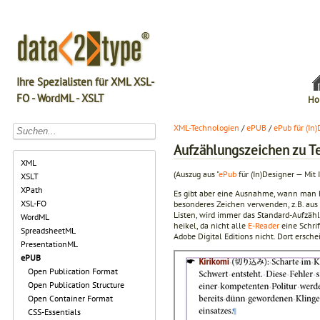
Ihre Spezialisten für XML XSL-
FO - WordML - XSLT
Ho
XML-Technologien
/
ePUB
/
ePub für (In
Aufzählungszeichen zu Te
XML
(Auszug aus "
ePub
für (In)Designer — Mit 
XSLT
XPath
Es gibt aber eine Ausnahme, wann man b
XSL-FO
besonderes Zeichen verwenden, z.B. aus 
Listen, wird immer das Standard-Aufzäh
WordML
heikel, da nicht alle
E-Reader
eine Schrif
SpreadsheetML
Adobe Digital Editions nicht. Dort ersch
PresentationML
ePUB
Open Publication Format
Open Publication Structure
Open Container Format
CSS-Essentials