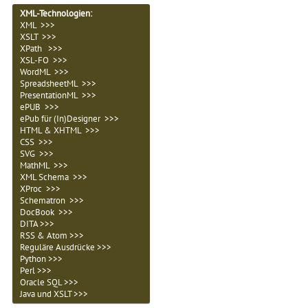
XML-Technologien
:
XML >>>
XSLT >>>
XPath >>>
XSL-FO >>>
WordML >>>
SpreadsheetML >>>
PresentationML >>>
ePUB >>>
ePub für (In)Designer >>>
HTML & XHTML >>>
CSS >>>
SVG >>>
MathML >>>
XML Schema >>>
XProc >>>
Schematron >>>
DocBook >>>
DITA >>>
RSS & Atom >>>
Reguläre Ausdrücke >>>
Python >>>
Perl >>>
Oracle SQL >>>
Java und XSLT >>>