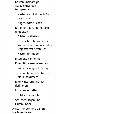
Kästen und farbige
Auszeichnungen
fertigstellen
Kästen in HTML und CSS
gestalten
Abgerundete Ecken
Bilder und Kästen mit Text
umfließen
Bilder umfließen
Hilfe, ich habe weder die
Konturenführung noch das
Objektformat erstellt!
Kästen umfließen
Bildgrößen im ePub
Einen Bildraster erstellen
Vorbereitung in InDesign
Die Weiterverarbeitung im
ePub-Dokument
Eine Hintergrundfarbe
definieren
Initialen erstellen
Bilder als Initialen
Schusterjungen und
Hurenkinder
Aufzählungen und Listen
nachbearbeiten