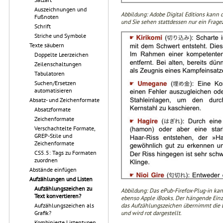
Auszeichnungen und
Abbildung: Adobe Digital Editions kann
Fußnoten
und Sie sehen stattdessen nur ein Fragez
Schrift
Striche und Symbole
Texte säubern
Doppelte Leerzeichen
Zeilenschaltungen
Tabulatoren
Suchen/Ersetzen
automatisieren
Absatz- und Zeichenformate
Absatzformate
Zeichenformate
Verschachtelte Formate,
GREP-Stile und
Zeichenformate
CS5.5: Tags zu Formaten
zuordnen
Abstände einfügen
Aufzählungen und Listen
Aufzählungszeichen zu
Abbildung: Das ePub-Firefox-Plug-in ka
Text konvertieren?
ebenso Apple iBooks. Der hängende Einz
das Aufzählungszeichen übernimmt die E
Aufzählungszeichen als
und wird rot dargestellt.
Grafik?
Kombinierte Listentypen