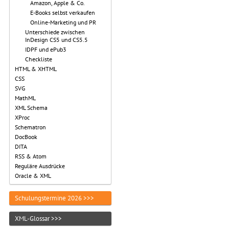
Amazon, Apple & Co.
E-Books selbst verkaufen
Online-Marketing und PR
Unterschiede zwischen
InDesign CS5 und CS5.5
IDPF und ePub3
Checkliste
HTML & XHTML
CSS
SVG
MathML
XML Schema
XProc
Schematron
DocBook
DITA
RSS & Atom
Reguläre Ausdrücke
Oracle & XML
Schulungstermine 2026 >>>
XML-Glossar >>>