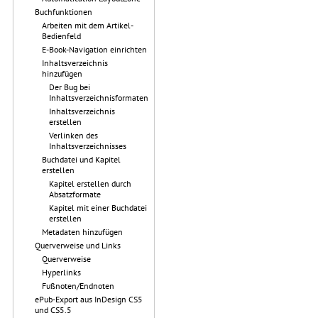
Buchfunktionen
Arbeiten mit dem Artikel-
Bedienfeld
E-Book-Navigation einrichten
Inhaltsverzeichnis
hinzufügen
Der Bug bei
Inhaltsverzeichnisformaten
Inhaltsverzeichnis
erstellen
Verlinken des
Inhaltsverzeichnisses
Buchdatei und Kapitel
erstellen
Kapitel erstellen durch
Absatzformate
Kapitel mit einer Buchdatei
erstellen
Metadaten hinzufügen
Querverweise und Links
Querverweise
Hyperlinks
Fußnoten/Endnoten
ePub-Export aus InDesign CS5
und CS5.5