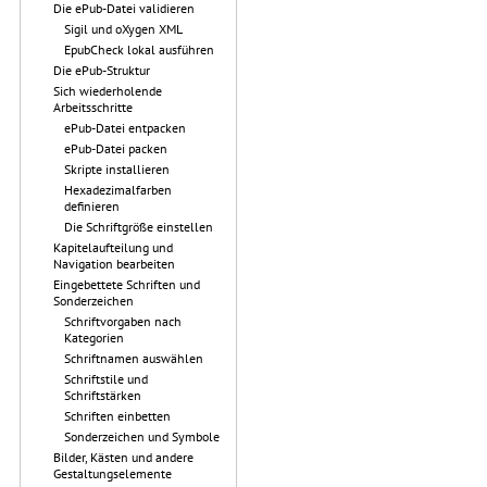
Die ePub-Datei validieren
Sigil und oXygen XML
EpubCheck lokal ausführen
Die ePub-Struktur
Sich wiederholende
Arbeitsschritte
ePub-Datei entpacken
ePub-Datei packen
Skripte installieren
Hexadezimalfarben
definieren
Die Schriftgröße einstellen
Kapitelaufteilung und
Navigation bearbeiten
Eingebettete Schriften und
Sonderzeichen
Schriftvorgaben nach
Kategorien
Schriftnamen auswählen
Schriftstile und
Schriftstärken
Schriften einbetten
Sonderzeichen und Symbole
Bilder, Kästen und andere
Gestaltungselemente