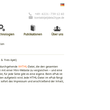
+49 - 6221 - 739 12 60
kontakt(at)data2type.de
chnologien
Publikationen
Über uns
llen
 & Yves Apel)
ge durchgehende
XHTML
-Datei, die den gesamten
 mit einer Mini-Website zu vergleichen – und eine
, für jede Seite gibt es eine eigene. Beim ePub ist
en aufgeteilt wird. Jede HTML-Datei im ePub fängt
. sofort das Impressum und anschließend der Inhalt,