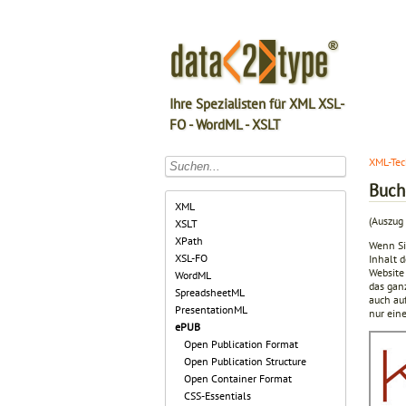
Ihre Spezialisten für XML XSL-
FO - WordML - XSLT
XML-Tec
Buchd
XML
(Auszug 
XSLT
XPath
Wenn Si
XSL-FO
Inhalt 
Website
WordML
das gan
SpreadsheetML
auch au
PresentationML
nur ein
ePUB
Open Publication Format
Open Publication Structure
Open Container Format
CSS-Essentials