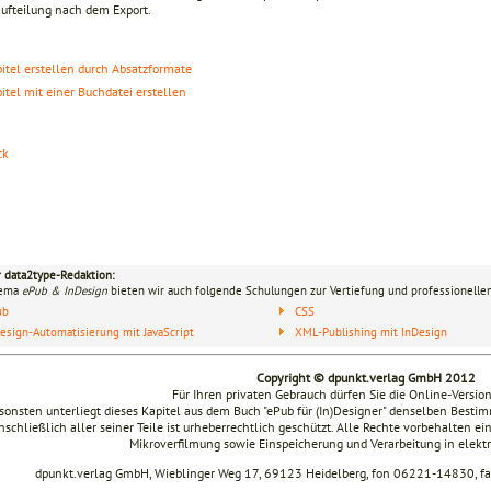
aufteilung nach dem Export.
itel erstellen durch Absatzformate
itel mit einer Buchdatei erstellen
ck
r data2type-Redaktion:
hema
ePub & InDesign
bieten wir auch folgende Schulungen zur Vertiefung und professionellen
ub
CSS
esign-Automatisierung mit JavaScript
XML-Publishing mit InDesign
Copyright © dpunkt.verlag GmbH 2012
Für Ihren privaten Gebrauch dürfen Sie die Online-Versio
sonsten unterliegt dieses Kapitel aus dem Buch "ePub für (In)Designer" denselben Bes
nschließlich aller seiner Teile ist urheberrechtlich geschützt. Alle Rechte vorbehalten ei
Mikroverfilmung sowie Einspeicherung und Verarbeitung in elek
dpunkt.verlag GmbH, Wieblinger Weg 17, 69123 Heidelberg, fon 06221-14830, 