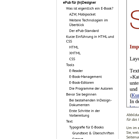
ePub für (In)Designer
Was ist eigentlich ein E-Book?
AZW, Mobipocket
Weitere Technologien im
Überblick
Der ePub-Standard
Kurze Einführung in HTML und
CSS
HTML
XHTML
CSS
Tools
E-Reader
E-Book-Management
E-Book-Editoren
Die Programme der Autoren
Bevor Sie beginnen
Bei bestehenden InDesign-
Dokumenten
Erste Schritte in der
Abbildun
Vorbereitung
für das 
Text
Typografie für E-Books
Um im e
Sie, we
Grundtext & Überschriften
Seitenum
Satzart