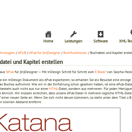
Home
Leistungen
Software
XML-Te
hnologien
/
ePUB
/
ePub für (In)Designer
/
Buchfunktionen
/ Buchdatei und Kapitel erste
atei und Kapitel erstellen
aus "
ePub
für (In)Designer — Mit InDesign Schritt für Schritt zum
E-Book
" von Sascha Heck
e ein InDesign-Dokument als ePub exportieren, so erhalten Sie als Resultat eine einzi
des Buches aufnimmt. Wie wir in der Einführung schon gesehen haben, ist eine ePub-Datei
 besteht auch nicht aus nur einer
HTML
-Datei, sondern aus mehreren: Für jeden Menüpunkt
z ähnlich. Wir müssen erreichen, dass unsere ePub-Datei in mehrere logische HTML-Datei
f einer neuen Seite an. Wenn Sie sich nicht darum kümmern, so steht unter dem Titel z.B
en kleinen Abstand entfernt.