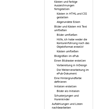
Kästen und farbige
Auszeichnungen
fertigstellen
Kästen in HTML und CSS
gestalten
Abgerundete Ecken
Bilder und Kästen mit Text
umfließen
Bilder umfließen
Hilfe, ich habe weder die
Konturenführung noch das
Objektformat erstellt!
Kästen umfließen
Bildgrößen im ePub
Einen Bildraster erstellen
Vorbereitung in InDesign
Die Weiterverarbeitung im
ePub-Dokument
Eine Hintergrundfarbe
definieren
Initialen erstellen
Bilder als Initialen
Schusterjungen und
Hurenkinder
Aufzählungen und Listen
nachbearbeiten