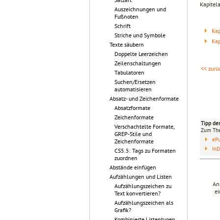
Kapitel
Auszeichnungen und
Fußnoten
Schrift
Kap
Striche und Symbole
Kap
Texte säubern
Doppelte Leerzeichen
Zeilenschaltungen
<< zurü
Tabulatoren
Suchen/Ersetzen
automatisieren
Absatz- und Zeichenformate
Absatzformate
Zeichenformate
Tipp de
Verschachtelte Formate,
Zum T
GREP-Stile und
eP
Zeichenformate
InD
CS5.5: Tags zu Formaten
zuordnen
Abstände einfügen
Aufzählungen und Listen
An
Aufzählungszeichen zu
ei
Text konvertieren?
Aufzählungszeichen als
Grafik?
Kombinierte Listentypen