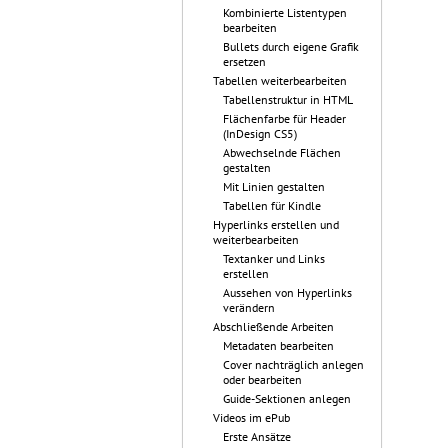
Kombinierte Listentypen
bearbeiten
Bullets durch eigene Grafik
ersetzen
Tabellen weiterbearbeiten
Tabellenstruktur in HTML
Flächenfarbe für Header
(InDesign CS5)
Abwechselnde Flächen
gestalten
Mit Linien gestalten
Tabellen für Kindle
Hyperlinks erstellen und
weiterbearbeiten
Textanker und Links
erstellen
Aussehen von Hyperlinks
verändern
Abschließende Arbeiten
Metadaten bearbeiten
Cover nachträglich anlegen
oder bearbeiten
Guide-Sektionen anlegen
Videos im ePub
Erste Ansätze