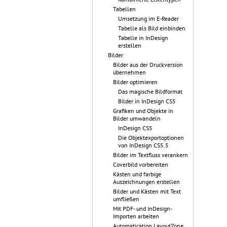
Tabellen
Umsetzung im E-Reader
Tabelle als Bild einbinden
Tabelle in InDesign
erstellen
Bilder
Bilder aus der Druckversion
übernehmen
Bilder optimieren
Das magische Bildformat
Bilder in InDesign CS5
Grafiken und Objekte in
Bilder umwandeln
InDesign CS5
Die Objektexportoptionen
von InDesign CS5.5
Bilder im Textfluss verankern
Coverbild vorbereiten
Kästen und farbige
Auszeichnungen erstellen
Bilder und Kästen mit Text
umfließen
Mit PDF- und InDesign-
Importen arbeiten
Automatication LayoutZone