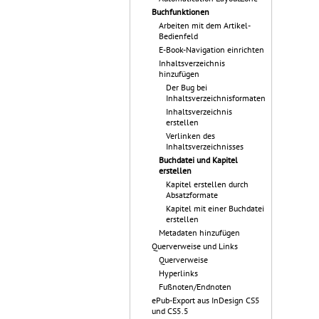
Buchfunktionen
Arbeiten mit dem Artikel-
Bedienfeld
E-Book-Navigation einrichten
Inhaltsverzeichnis
hinzufügen
Der Bug bei
Inhaltsverzeichnisformaten
Inhaltsverzeichnis
erstellen
Verlinken des
Inhaltsverzeichnisses
Buchdatei und Kapitel
erstellen
Kapitel erstellen durch
Absatzformate
Kapitel mit einer Buchdatei
erstellen
Metadaten hinzufügen
Querverweise und Links
Querverweise
Hyperlinks
Fußnoten/Endnoten
ePub-Export aus InDesign CS5
und CS5.5