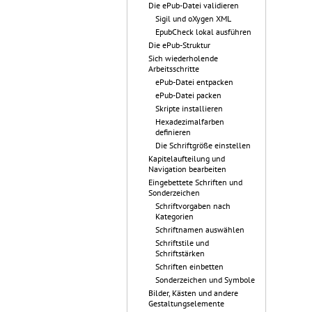
Die ePub-Datei validieren
Sigil und oXygen XML
EpubCheck lokal ausführen
Die ePub-Struktur
Sich wiederholende
Arbeitsschritte
ePub-Datei entpacken
ePub-Datei packen
Skripte installieren
Hexadezimalfarben
definieren
Die Schriftgröße einstellen
Kapitelaufteilung und
Navigation bearbeiten
Eingebettete Schriften und
Sonderzeichen
Schriftvorgaben nach
Kategorien
Schriftnamen auswählen
Schriftstile und
Schriftstärken
Schriften einbetten
Sonderzeichen und Symbole
Bilder, Kästen und andere
Gestaltungselemente