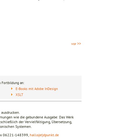
vor >>
 Fortbildung an:
E-Books mit Adobe InDesign
XSLT
n ausdrucken.
timmungen wie die gebundene Ausgabe: Das Werk
nschließlich der Vervielfältigung, Übersetzung,
tronischen Systemen.
fax 06221-148399,
hallo(at)dpunkt.de