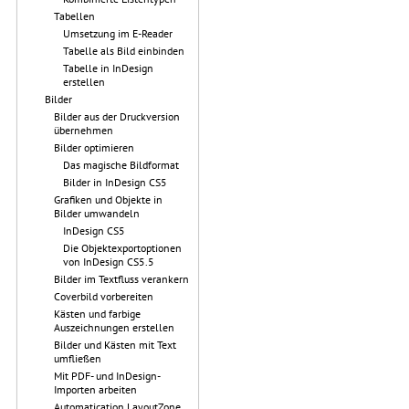
Tabellen
Umsetzung im E-Reader
Tabelle als Bild einbinden
Tabelle in InDesign
erstellen
Bilder
Bilder aus der Druckversion
übernehmen
Bilder optimieren
Das magische Bildformat
Bilder in InDesign CS5
Grafiken und Objekte in
Bilder umwandeln
InDesign CS5
Die Objektexportoptionen
von InDesign CS5.5
Bilder im Textfluss verankern
Coverbild vorbereiten
Kästen und farbige
Auszeichnungen erstellen
Bilder und Kästen mit Text
umfließen
Mit PDF- und InDesign-
Importen arbeiten
Automatication LayoutZone