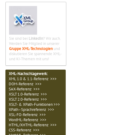
Sie sind bei
LinkedIn
? Wir auch.
Werden Sie Mitglied in unserer
Gruppe XML-Technologien
und
diskutieren Sie spannende XML-
und KI-Themen mit uns!
XML-Nachschlagewerk:
XML 1.0 & 1.1-Referenz >>>
DOM-Referenz >>>
SAX-Referenz >>>
XSLT 1.0-Referenz >>>
XSLT 2.0-Referenz >>>
XSLT- & XPath-Funktionen >>>
XPath–Sprachreferenz >>>
XSL-FO-Referenz >>>
WordML-Referenz >>>
HTML/XHTML-Referenz >>>
CSS-Referenz >>>