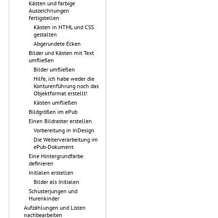
Kästen und farbige
Auszeichnungen
fertigstellen
Kästen in HTML und CSS
gestalten
Abgerundete Ecken
Bilder und Kästen mit Text
umfließen
Bilder umfließen
Hilfe, ich habe weder die
Konturenführung noch das
Objektformat erstellt!
Kästen umfließen
Bildgrößen im ePub
Einen Bildraster erstellen
Vorbereitung in InDesign
Die Weiterverarbeitung im
ePub-Dokument
Eine Hintergrundfarbe
definieren
Initialen erstellen
Bilder als Initialen
Schusterjungen und
Hurenkinder
Aufzählungen und Listen
nachbearbeiten