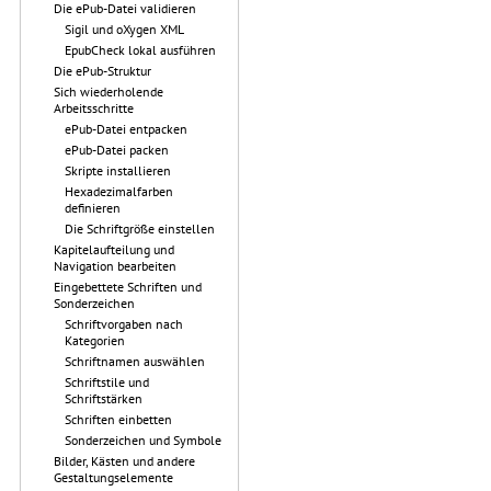
Die ePub-Datei validieren
Sigil und oXygen XML
EpubCheck lokal ausführen
Die ePub-Struktur
Sich wiederholende
Arbeitsschritte
ePub-Datei entpacken
ePub-Datei packen
Skripte installieren
Hexadezimalfarben
definieren
Die Schriftgröße einstellen
Kapitelaufteilung und
Navigation bearbeiten
Eingebettete Schriften und
Sonderzeichen
Schriftvorgaben nach
Kategorien
Schriftnamen auswählen
Schriftstile und
Schriftstärken
Schriften einbetten
Sonderzeichen und Symbole
Bilder, Kästen und andere
Gestaltungselemente