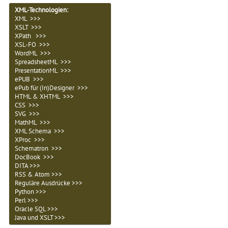
XML-Technologien
:
XML >>>
XSLT >>>
XPath >>>
XSL-FO >>>
WordML >>>
SpreadsheetML >>>
PresentationML >>>
ePUB >>>
ePub für (In)Designer >>>
HTML & XHTML >>>
CSS >>>
SVG >>>
MathML >>>
XML Schema >>>
XProc >>>
Schematron >>>
DocBook >>>
DITA >>>
RSS & Atom >>>
Reguläre Ausdrücke >>>
Python >>>
Perl >>>
Oracle SQL >>>
Java und XSLT >>>