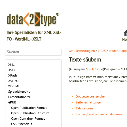
Ihre Spezialisten für XML XSL-
FO - WordML - XSLT
Ho
XML-Technologien
/
ePUB
/
ePub für (In
Texte säubern
XML
(Auszug aus "
ePub
für (In)Designer — Mit 
XSLT
XPath
In InDesign kommt man meist auf viele
XSL-FO
beinhaltet es oft Dinge, die Sie für eine
WordML
SpreadsheetML
Doppelte Leerzeichen
PresentationML
Zeilenschaltungen
ePUB
Open Publication Format
Tabulatoren
Open Publication Structure
Suchen/Ersetzen automatisieren
Open Container Format
CSS-Essentials