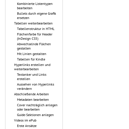
Kombinierte Listentypen
bearbeiten
Bullets durch eigene Grafik
ersetzen
Tabellen weiterbearbeiten
Tabellenstruktur in HTML
Flächenfarbe für Header
(InDesign CS5)
Abwechselnde Flächen
gestalten
Mit Linien gestalten
Tabellen für Kindle
Hyperlinks erstellen und
weiterbearbeiten
Textanker und Links
erstellen
Aussehen von Hyperlinks
verändern
Abschließende Arbeiten
Metadaten bearbeiten
Cover nachträglich anlegen
oder bearbeiten
Guide-Sektionen anlegen
Videos im ePub
Erste Ansätze