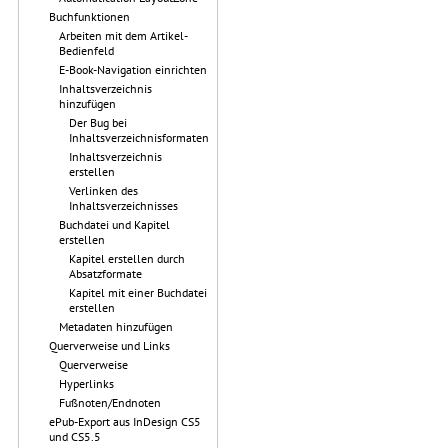
Buchfunktionen
Arbeiten mit dem Artikel-
Bedienfeld
E-Book-Navigation einrichten
Inhaltsverzeichnis
hinzufügen
Der Bug bei
Inhaltsverzeichnisformaten
Inhaltsverzeichnis
erstellen
Verlinken des
Inhaltsverzeichnisses
Buchdatei und Kapitel
erstellen
Kapitel erstellen durch
Absatzformate
Kapitel mit einer Buchdatei
erstellen
Metadaten hinzufügen
Querverweise und Links
Querverweise
Hyperlinks
Fußnoten/Endnoten
ePub-Export aus InDesign CS5
und CS5.5