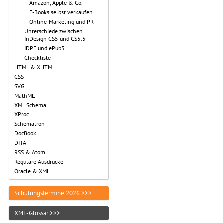
Amazon, Apple & Co.
E-Books selbst verkaufen
Online-Marketing und PR
Unterschiede zwischen
InDesign CS5 und CS5.5
IDPF und ePub3
Checkliste
HTML & XHTML
CSS
SVG
MathML
XML Schema
XProc
Schematron
DocBook
DITA
RSS & Atom
Reguläre Ausdrücke
Oracle & XML
Schulungstermine 2026 >>>
XML-Glossar >>>