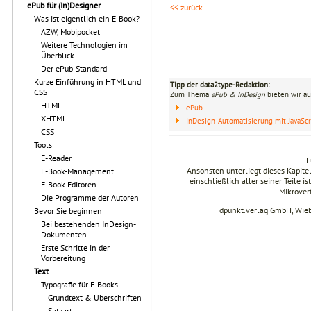
ePub für (In)Designer
<< zurück
Was ist eigentlich ein E-Book?
AZW, Mobipocket
Weitere Technologien im
Überblick
Der ePub-Standard
Kurze Einführung in HTML und
Tipp der data2type-Redaktion:
CSS
Zum Thema
ePub & InDesign
bieten wir au
HTML
ePub
XHTML
InDesign-Automatisierung mit JavaScr
CSS
Tools
E-Reader
F
Ansonsten unterliegt dieses Kapit
E-Book-Management
einschließlich aller seiner Teile i
E-Book-Editoren
Mikrover
Die Programme der Autoren
dpunkt.verlag GmbH, Wie
Bevor Sie beginnen
Bei bestehenden InDesign-
Dokumenten
Erste Schritte in der
Vorbereitung
Text
Typografie für E-Books
Grundtext & Überschriften
Satzart