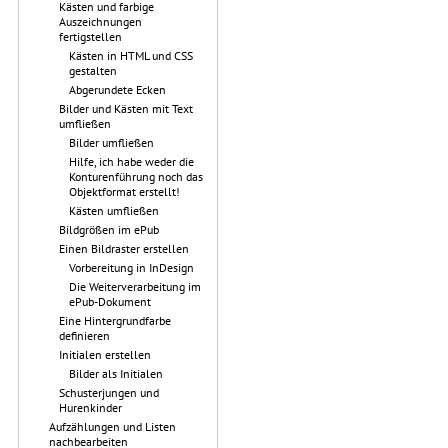
Kästen und farbige
Auszeichnungen
fertigstellen
Kästen in HTML und CSS
gestalten
Abgerundete Ecken
Bilder und Kästen mit Text
umfließen
Bilder umfließen
Hilfe, ich habe weder die
Konturenführung noch das
Objektformat erstellt!
Kästen umfließen
Bildgrößen im ePub
Einen Bildraster erstellen
Vorbereitung in InDesign
Die Weiterverarbeitung im
ePub-Dokument
Eine Hintergrundfarbe
definieren
Initialen erstellen
Bilder als Initialen
Schusterjungen und
Hurenkinder
Aufzählungen und Listen
nachbearbeiten