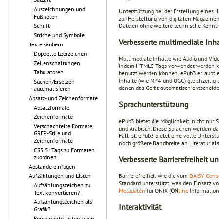
Auszeichnungen und
Unterstützung bei der Erstellung eines 
Fußnoten
zur Herstellung von digitalen Magazinen 
Dateien ohne weitere technische Kenntn
Schrift
Striche und Symbole
Verbesserte multimediale Inha
Texte säubern
Doppelte Leerzeichen
Multimediale Inhalte wie Audio und Vid
Zeilenschaltungen
indem HTML5-Tags verwendet werden kön
Tabulatoren
benutzt werden können. ePub3 erlaubt e
Inhalte (wie MP4 und OGG) gleichzeitig
Suchen/Ersetzen
denen das Gerät automatisch entscheidet
automatisieren
Absatz- und Zeichenformate
Sprachunterstützung
Absatzformate
Zeichenformate
ePub3 bietet die Möglichkeit, nicht nur
Verschachtelte Formate,
und Arabisch. Diese Sprachen werden dann
GREP-Stile und
Fall ist. ePub3 bietet eine volle Unters
Zeichenformate
noch größere Bandbreite an Literatur al
CS5.5: Tags zu Formaten
zuordnen
Verbesserte Barrierefreiheit 
Abstände einfügen
Barrierefreiheit wie die vom
DAISY Cons
Aufzählungen und Listen
Standard unterstützt, was den Einsatz v
Aufzählungszeichen zu
Metadaten
für ONIX (
ON
line
I
nformation
Text konvertieren?
Aufzählungszeichen als
Interaktivität
Grafik?
Kombinierte Listentypen