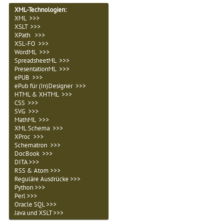
XML-Technologien
:
XML >>>
XSLT >>>
XPath >>>
XSL-FO >>>
WordML >>>
SpreadsheetML >>>
PresentationML >>>
ePUB >>>
ePub für (In)Designer >>>
HTML & XHTML >>>
CSS >>>
SVG >>>
MathML >>>
XML Schema >>>
XProc >>>
Schematron >>>
DocBook >>>
DITA >>>
RSS & Atom >>>
Reguläre Ausdrücke >>>
Python >>>
Perl >>>
Oracle SQL >>>
Java und XSLT >>>