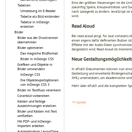
Eine der größten Neuerungen ist die Unte
Tabellen
zukünftig Spiele, Kreuzworträtsel und S
Umsetzung im E-Reader
nach Lesegerät zu ändern. JavaScript is
wird.
Tabelle als Bild einbinden
Tabelle in InDesign
Read Aloud
erstellen
Bilder
Bei read aloud (engl. für laut vorlesen)
Bilder aus der Druckversion
einen eigens dafür definierten Button is
übernehmen
Effekte mit der Audio-Datei synchronisie
Bilder optimieren
dargestellt wird. Read Aloud ist moment
Das magische Bildformat
Neue Gestaltungsmöglichkei
Bilder in InDesign CS5
Grafiken und Objekte in
Bilder umwandeln
In ePub3-Dokumenten können nun erweite
Gestaltung und erweiterte Bildeigensc
InDesign CS5
XML) unterstützen, um akademische und 
Die Objektexportoptionen
von InDesign CS5.5
Mehr über ePub3 und die kompletten Spez
Bilder im Textfluss verankern
Coverbild vorbereiten
Kästen und farbige
<< zurück
Auszeichnungen erstellen
Bilder und Kästen mit Text
umfließen
Mit PDF- und InDesign-
Importen arbeiten
Automatication LayoutZone