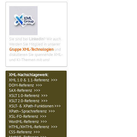
Sie sind bei
LinkedIn
? Wir auch.
Werden Sie Mitglied in unserer
Gruppe XML-Technologien
und
diskutieren Sie spannende XML-
und KI-Themen mit uns!
XML-Nachschlagewerk:
XML 1.0 & 1.1-Referenz >>>
DOM-Referenz >>>
SAX-Referenz >>>
XSLT 1.0-Referenz >>>
XSLT 2.0-Referenz >>>
XSLT- & XPath-Funktionen >>>
XPath–Sprachreferenz >>>
XSL-FO-Referenz >>>
WordML-Referenz >>>
HTML/XHTML-Referenz >>>
CSS-Referenz >>>