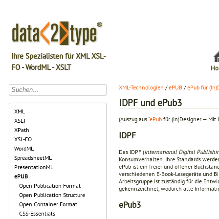
Ihre Spezialisten für XML XSL-
FO - WordML - XSLT
Ho
XML-Technologien
/
ePUB
/
ePub für (In
IDPF und ePub3
XML
(Auszug aus "
ePub
für (In)Designer — Mit 
XSLT
XPath
IDPF
XSL-FO
WordML
Das IDPF (
International Digital Publish
SpreadsheetML
Konsumverhalten. Ihre Standards werden d
ePub ist ein freier und offener Buchstand
PresentationML
verschiedenen E-Book-Lesegeräte und Bi
ePUB
Arbeitsgruppe ist zuständig für die Ent
Open Publication Format
gekennzeichnet, wodurch alle Informatio
Open Publication Structure
ePub3
Open Container Format
CSS-Essentials