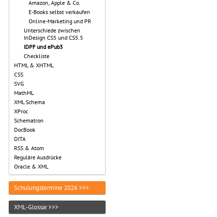
Amazon, Apple & Co.
E-Books selbst verkaufen
Online-Marketing und PR
Unterschiede zwischen
InDesign CS5 und CS5.5
IDPF und ePub3
Checkliste
HTML & XHTML
CSS
SVG
MathML
XML Schema
XProc
Schematron
DocBook
DITA
RSS & Atom
Reguläre Ausdrücke
Oracle & XML
Schulungstermine 2026 >>>
XML-Glossar >>>