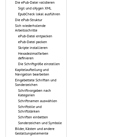
Die ePub-Datei validieren
Sigil und oXygen XML
EpubCheck lokal ausführen
Die ePub-Struktur
Sich wiederholende
Arbeitsschritte
ePub-Datei entpacken
ePub-Datei packen
Skripte installieren
Hexadezimalfarben
definieren
Die Schriftgröße einstellen
Kapitelaufteilung und
Navigation bearbeiten
Eingebettete Schriften und
Sonderzeichen
Schriftvorgaben nach
Kategorien
Schriftnamen auswählen
Schriftstile und
Schriftstärken
Schriften einbetten
Sonderzeichen und Symbole
Bilder, Kästen und andere
Gestaltungselemente