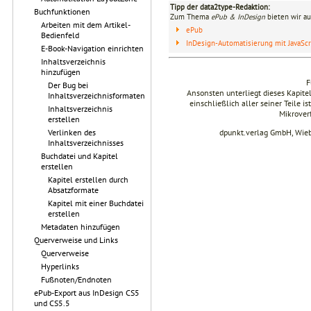
Tipp der data2type-Redaktion:
Buchfunktionen
Zum Thema
ePub & InDesign
bieten wir au
Arbeiten mit dem Artikel-
ePub
Bedienfeld
InDesign-Automatisierung mit JavaScr
E-Book-Navigation einrichten
Inhaltsverzeichnis
hinzufügen
F
Der Bug bei
Ansonsten unterliegt dieses Kapit
Inhaltsverzeichnisformaten
einschließlich aller seiner Teile i
Inhaltsverzeichnis
Mikrover
erstellen
Verlinken des
dpunkt.verlag GmbH, Wie
Inhaltsverzeichnisses
Buchdatei und Kapitel
erstellen
Kapitel erstellen durch
Absatzformate
Kapitel mit einer Buchdatei
erstellen
Metadaten hinzufügen
Querverweise und Links
Querverweise
Hyperlinks
Fußnoten/Endnoten
ePub-Export aus InDesign CS5
und CS5.5