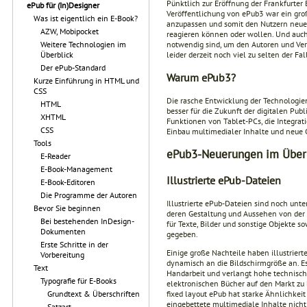
Pünktlich zur Eröffnung der Frankfurter
ePub für (In)Designer
Veröffentlichung von ePub3 war ein groß
Was ist eigentlich ein E-Book?
anzupassen und somit den Nutzern neue F
AZW, Mobipocket
reagieren können oder wollen. Und auch 
notwendig sind, um den Autoren und Ver
Weitere Technologien im
leider derzeit noch viel zu selten der Fall
Überblick
Der ePub-Standard
Warum ePub3?
Kurze Einführung in HTML und
CSS
Die rasche Entwicklung der Technologien
HTML
besser für die Zukunft der digitalen Pub
XHTML
Funktionen von Tablet-PCs, die Integrat
CSS
Einbau multimedialer Inhalte und neue 
Tools
ePub3-Neuerungen im Über
E-Reader
E-Book-Management
Illustrierte ePub-Dateien
E-Book-Editoren
Die Programme der Autoren
Illustrierte ePub-Dateien sind noch unte
Bevor Sie beginnen
deren Gestaltung und Aussehen von der 
Bei bestehenden InDesign-
für Texte, Bilder und sonstige Objekte s
Dokumenten
gegeben.
Erste Schritte in der
Einige große Nachteile haben illustrier
Vorbereitung
dynamisch an die Bildschirmgröße an. Es 
Text
Handarbeit und verlangt hohe technische
Typografie für E-Books
elektronischen Bücher auf den Markt zu 
fixed layout ePub hat starke Ähnlichkeit
Grundtext & Überschriften
eingebettete multimediale Inhalte nicht
Satzart