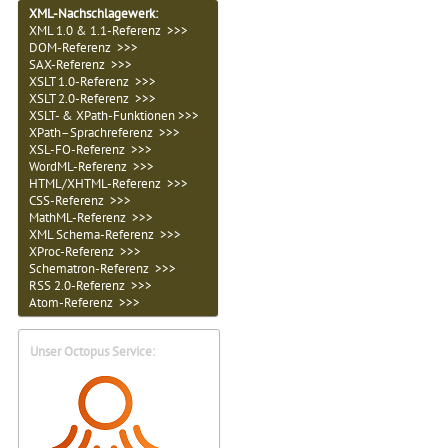
XML-Nachschlagewerk:
XML 1.0 & 1.1-Referenz >>>
DOM-Referenz >>>
SAX-Referenz >>>
XSLT 1.0-Referenz >>>
XSLT 2.0-Referenz >>>
XSLT- & XPath-Funktionen >>>
XPath–Sprachreferenz >>>
XSL-FO-Referenz >>>
WordML-Referenz >>>
HTML/XHTML-Referenz >>>
CSS-Referenz >>>
MathML-Referenz >>>
XML Schema-Referenz >>>
XProc-Referenz >>>
Schematron-Referenz >>>
RSS 2.0-Referenz >>>
Atom-Referenz >>>
Unser Octopus Service: