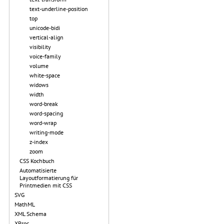
text-underline-position
top
unicode-bidi
vertical-align
visibility
voice-family
volume
white-space
widows
width
word-break
word-spacing
word-wrap
writing-mode
z-index
zoom
CSS Kochbuch
Automatisierte
Layoutformatierung für
Printmedien mit CSS
SVG
MathML
XML Schema
XProc