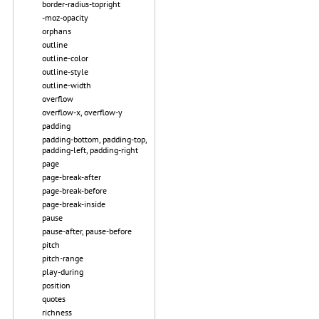
border-radius-topright
-moz-opacity
orphans
outline
outline-color
outline-style
outline-width
overflow
overflow-x, overflow-y
padding
padding-bottom, padding-top,
padding-left, padding-right
page
page-break-after
page-break-before
page-break-inside
pause
pause-after, pause-before
pitch
pitch-range
play-during
position
quotes
richness