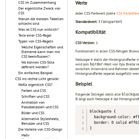
Werte
CSS im Zusammenhang
Der eigentliche Zweck von
CSS
Jeder CSS-Farbwert (siehe
CSS-Farbrefer
Warum die meisten Tabellen
Standardwert:
transparent
schlecht sind
Was ist CSS nun wirklich?
Kompatibilität
Teile einer CSS-Regel
Typen von CSS-Regeln
CSS-Version:
1
Welche Eigenschaften und
Funktioniert in allen CSS-fähigen Browse
Elemente kann man mit
CSS beeinflussen?
Netscape 4 stellt die Hintergrundfarbe 
Wo können CSS-Stile
wird (ein
-Wert von 0px Breite r
border
definiert werden?
zwischen Innenrand und Rahmen bestehe
Ein einfaches Beispiel
Hintergrundfarbe separat ausgefüllt wer
CSS ins rechte Licht gerückt
Beispiel
Wofür eigentlich CSS?
Farben und CSS
Folgende Stilregel stellt alle
blockquo
Schriften und CSS
zeigt auch Netscape 4 die Hintergrund
0
Animation von
Pseudoklassen und CSS
blockquote {

Bilder und CSS
  background-color: #ff
Alternative Stylesheets,
  border: 0 solid #ff63
Benutzer und CSS
}
Die Vorteile von CSS-Design
Mehr