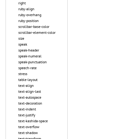
right
ruby-align
ruby-overhang
ruby-position
scrollbar-base-color
scrollbar-element-color
size
speak
speak-header
speak-numeral
speak-punctuation
speech-rate
stress
table-layout
text-align
text-align-last
text-autospace
text-decoration
text-indent
text-justify
text-kashida-space
text-overflow
text-shadow
text-transform