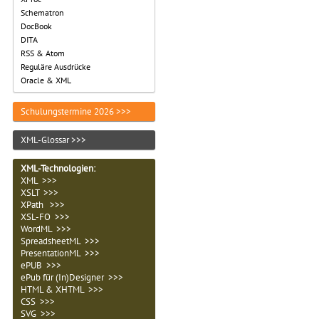
Schematron
DocBook
DITA
RSS & Atom
Reguläre Ausdrücke
Oracle & XML
Schulungstermine 2026 >>>
XML-Glossar >>>
XML-Technologien
:
XML >>>
XSLT >>>
XPath >>>
XSL-FO >>>
WordML >>>
SpreadsheetML >>>
PresentationML >>>
ePUB >>>
ePub für (In)Designer >>>
HTML & XHTML >>>
CSS >>>
SVG >>>