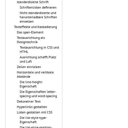
standardisierte Schrift
Schriftenlisten definieren
Nicht standardisierte und
herunterladbare Schriften
einsetzen
Texteffekte und Kaskadierung
Das span-Element
Textausrichtung als
Designtechnik
Textausrichtung in CSS und
HTML
Ausrichtung schafft Platz
und Luft
Zeilen einrücken
Horizontale und vertikale
Abstände
Die line-height-
Eigenschaft
Die Eigenschaften letter-
spacing und word-spacing
Dekorativer Text
Hyperlinks gestalten
Listen gestalten mit CSS
Die list-style-type-
Eigenschaft
Die list-style-position-