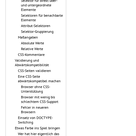
Selektor für direkt über-
und untergeordnete
Elemente
Selektoren für benachbarte
Elemente
Attribut-Selektoren
Selektor-Gruppierung
Maßangaben
Absolute Werte
Relative Werte
CSS-Kommentare
Validierung und
Abwärtskompatibilität
CSS-Seiten validieren
Eine CSS-Seite
abwärtskompatibel machen
Browser ohne CSS-
Unterstützung
Browser mit wenig bis
schlechtem CSS-Support
Fehler in neueren
Browsern
Einsatz von DOCTYPE-
Switching
Etwas Farbe ins Spiel bringen
Wer hat hier eigentlich das