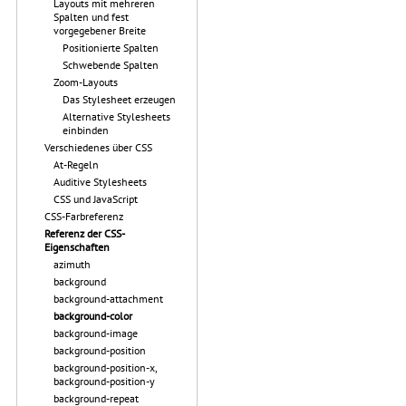
Layouts mit mehreren
Spalten und fest
vorgegebener Breite
Positionierte Spalten
Schwebende Spalten
Zoom-Layouts
Das Stylesheet erzeugen
Alternative Stylesheets
einbinden
Verschiedenes über CSS
At-Regeln
Auditive Stylesheets
CSS und JavaScript
CSS-Farbreferenz
Referenz der CSS-
Eigenschaften
azimuth
background
background-attachment
background-color
background-image
background-position
background-position-x,
background-position-y
background-repeat