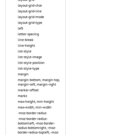
layout-grid-char
layout-grid-line
layout-grid-mode
layout-grid-type
left
letter-spacing
line-break
line-height
list-style
list-style-image
list-style-position
list-style-type
margin
margin-bottom, margin-top,
margin-left, margin-right
marker-offset
marks
max-height, min-height
max-width, min-width
-moz-border-radius
-moz-border-radius-
bottomleft, -moz-border-
radius-bottomright, -moz-
border-radius-topleft, -moz-