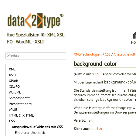
Ihre Spezialisten für XML XSL-
FO - WordML - XSLT
Ho
XML-Technologien
/
CSS
/
Anspruchsvoll
background-color
XML
(Auszug aus "
CSS
− Anspruchsvolle Websi
XSLT
XPath
Mit der Eigenschaft
background-colo
XSL-FO
Die Standardeinstellung ist immer
tran
WordML
dadurch immer automatisch durchsichtig
SpreadsheetML
sichtbar, solange
n
background-color
PresentationML
Wenn die Hintergrundfarbe festgelegt wi
ePUB
Benutzereinstellungen im Browser präv
HTML & XHTML
Vererbt:
nein
CSS
Anspruchsvolle Websites mit CSS
Siehe auch:
color
Ein erster Überblick