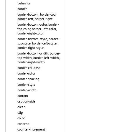
behavior
border
border-bottom, border-top,
border-left, border-right
border-bottom-color, border-
top-color, border-left-color,
border-right-color
border-bottom-style, border-
top-style, border-left-style,
border-right-style
border-bottom-width, border-
top-width, border-left-width,
border-right-width
border-collapse
border-color
border-spacing
border-style
border-width
bottom
caption-side
clear
clip
color
content
counter-increment