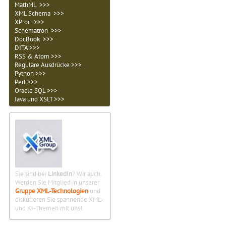
MathML >>>
XML Schema >>>
XProc >>>
Schematron >>>
DocBook >>>
DITA >>>
RSS & Atom >>>
Reguläre Ausdrücke >>>
Python >>>
Perl >>>
Oracle SQL >>>
Java und XSLT >>>
Sie sind bei
LinkedIn
? Wir auch.
Werden Sie Mitglied in unserer
Gruppe XML-Technologien
und
diskutieren Sie spannende XML-
und KI-Themen mit uns!