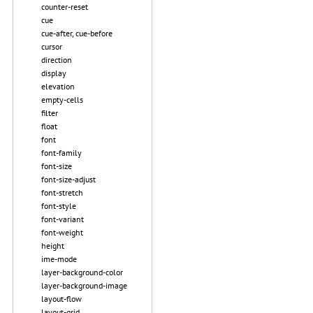
counter-reset
cue
cue-after, cue-before
cursor
direction
display
elevation
empty-cells
filter
float
font
font-family
font-size
font-size-adjust
font-stretch
font-style
font-variant
font-weight
height
ime-mode
layer-background-color
layer-background-image
layout-flow
layout-grid