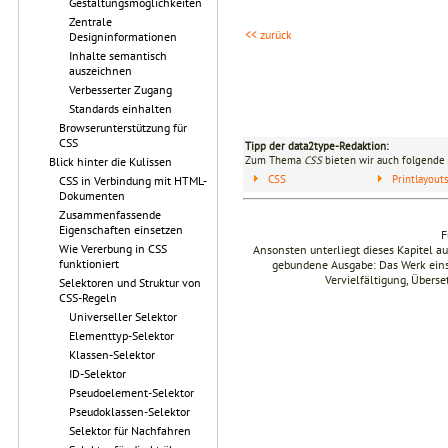
Gestaltungsmöglichkeiten
Zentrale
<< zurück
Designinformationen
Inhalte semantisch
auszeichnen
Verbesserter Zugang
Standards einhalten
Browserunterstützung für
CSS
Tipp der data2type-Redaktion:
Zum Thema
CSS
bieten wir auch folgende 
Blick hinter die Kulissen
CSS
Printlayou
CSS in Verbindung mit HTML-
Dokumenten
Zusammenfassende
Eigenschaften einsetzen
F
Wie Vererbung in CSS
Ansonsten unterliegt dieses Kapitel 
funktioniert
gebundene Ausgabe: Das Werk einsch
Vervielfältigung, Übers
Selektoren und Struktur von
CSS-Regeln
Universeller Selektor
Elementtyp-Selektor
Klassen-Selektor
ID-Selektor
Pseudoelement-Selektor
Pseudoklassen-Selektor
Selektor für Nachfahren