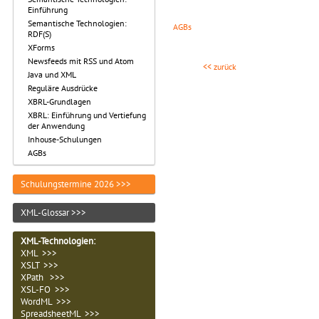
Einführung
Semantische Technologien:
AGBs
RDF(S)
XForms
Newsfeeds mit RSS und Atom
<< zurück
Java und XML
Reguläre Ausdrücke
XBRL-Grundlagen
XBRL: Einführung und Vertiefung
der Anwendung
Inhouse-Schulungen
AGBs
Schulungstermine 2026 >>>
XML-Glossar >>>
XML-Technologien
:
XML >>>
XSLT >>>
XPath >>>
XSL-FO >>>
WordML >>>
SpreadsheetML >>>