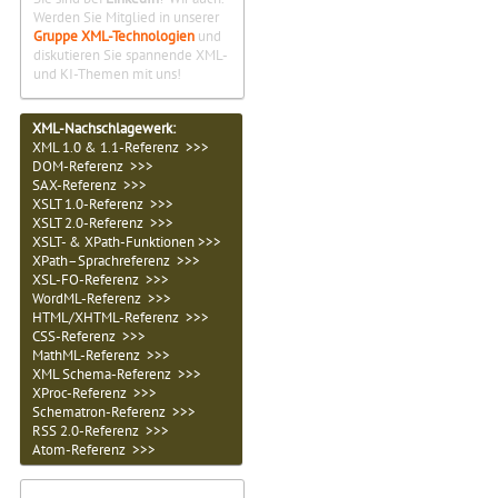
Werden Sie Mitglied in unserer
Gruppe XML-Technologien
und
diskutieren Sie spannende XML-
und KI-Themen mit uns!
XML-Nachschlagewerk:
XML 1.0 & 1.1-Referenz >>>
DOM-Referenz >>>
SAX-Referenz >>>
XSLT 1.0-Referenz >>>
XSLT 2.0-Referenz >>>
XSLT- & XPath-Funktionen >>>
XPath–Sprachreferenz >>>
XSL-FO-Referenz >>>
WordML-Referenz >>>
HTML/XHTML-Referenz >>>
CSS-Referenz >>>
MathML-Referenz >>>
XML Schema-Referenz >>>
XProc-Referenz >>>
Schematron-Referenz >>>
RSS 2.0-Referenz >>>
Atom-Referenz >>>