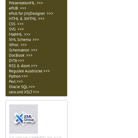
PresentationML >>>
ePUB >>>
ePub für (In)Designer >>>
HTML & XHTML >>>
CSS >>>
SVG >>>
MathML >>>
XML Schema >>>
XProc >>>
Schematron >>>
DocBook >>>
DITA >>>
RSS & Atom >>>
Reguläre Ausdrücke >>>
Python >>>
Perl >>>
Oracle SQL >>>
Java und XSLT >>>
Sie sind bei
LinkedIn
? Wir auch.