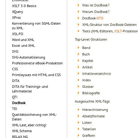
Was ist DocBook?
XSLT 3.0 Basics
Warum DocBook?
XQuery
XProc
DocBook-
DTD
Konvertierung von SGML-Daten
XML-Struktur von DocBook-Dateien
zu XML
Tools (XML-Editoren,
XSLT
-Prozesso
XSL-FO
Top-Level-Strukturen
Word und XML
Excel und XML
Band
SVG
Buch
SVG-Automatisierung
Kapitel
Professionelle eBook-Produktion
Artikel
CSS
Inhaltsverzeichnis
Printlayouts mit HTML und CSS
Index
DITA
Glossar
DITA für Trainings- und
Lehrmaterial
Bibliografie
QTI
Ausgesuchte XML-Tags
DocBook
TEI
Hierarchisierung
Qualitätssicherung von XML-
Absatzformate
Daten
Listen
XML-Last, aber richtig!
Tabellen
XML Schema
Grafiken
RELAX NG