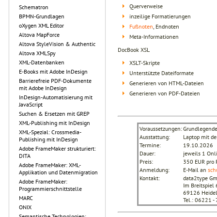
Querverweise
Schematron
inzeilige Formatierungen
BPMN-Grundlagen
oXygen XML Editor
Fußnoten
, Endnoten
Altova MapForce
Meta-Informationen
Altova StyleVision & Authentic
DocBook XSL
Altova XMLSpy
XML-Datenbanken
XSLT-Skripte
E-Books mit Adobe InDesign
Unterstützte Dateiformate
Barrierefreie PDF-Dokumente
Generieren von HTML-Dateien
mit Adobe InDesign
Generieren von PDF-Dateien
InDesign-Automatisierung mit
JavaScript
Suchen & Ersetzen mit GREP
XML-Publishing mit InDesign
Voraussetzungen:
Grundlegende
XML-Spezial: Crossmedia-
Ausstattung:
Laptop mit d
Publishing mit InDesign
Termine:
19.10.2026
Adobe FrameMaker strukturiert:
Dauer:
jeweils 1 Onl
DITA
Preis:
350 EUR pro P
Adobe FrameMaker: XML-
Anmeldung:
E-Mail an
sch
Applikation und Datenmigration
Kontakt:
data2type G
Adobe FrameMaker:
Im Breitspiel 
Programmierschnittstelle
69126 Heidel
MARC
Tel.: 06221 
ONIX
Semantische Technologien: