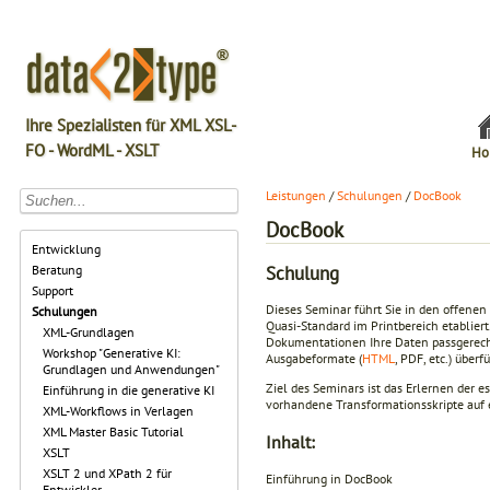
Ihre Spezialisten für XML XSL-
FO - WordML - XSLT
Ho
Leistungen
/
Schulungen
/
DocBook
DocBook
Entwicklung
Schulung
Beratung
Support
Dieses Seminar führt Sie in den offene
Schulungen
Quasi-Standard im Printbereich etablier
XML-Grundlagen
Dokumentationen Ihre Daten passgerecht 
Workshop "Generative KI:
Ausgabeformate (
HTML
, PDF, etc.) überf
Grundlagen und Anwendungen"
Ziel des Seminars ist das Erlernen der 
Einführung in die generative KI
vorhandene Transformationsskripte auf 
XML-Workflows in Verlagen
XML Master Basic Tutorial
Inhalt:
XSLT
XSLT 2 und XPath 2 für
Einführung in DocBook
Entwickler