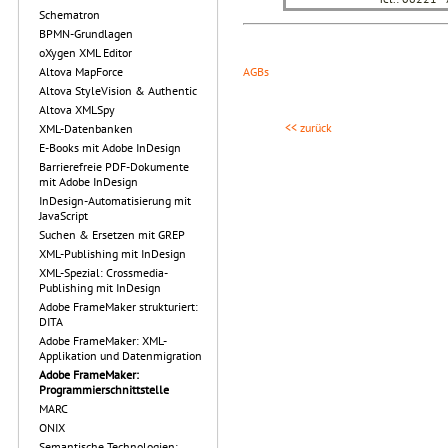
Schematron
BPMN-Grundlagen
oXygen XML Editor
Altova MapForce
AGBs
Altova StyleVision & Authentic
Altova XMLSpy
<< zurück
XML-Datenbanken
E-Books mit Adobe InDesign
Barrierefreie PDF-Dokumente
mit Adobe InDesign
InDesign-Automatisierung mit
JavaScript
Suchen & Ersetzen mit GREP
XML-Publishing mit InDesign
XML-Spezial: Crossmedia-
Publishing mit InDesign
Adobe FrameMaker strukturiert:
DITA
Adobe FrameMaker: XML-
Applikation und Datenmigration
Adobe FrameMaker:
Programmierschnittstelle
MARC
ONIX
Semantische Technologien: