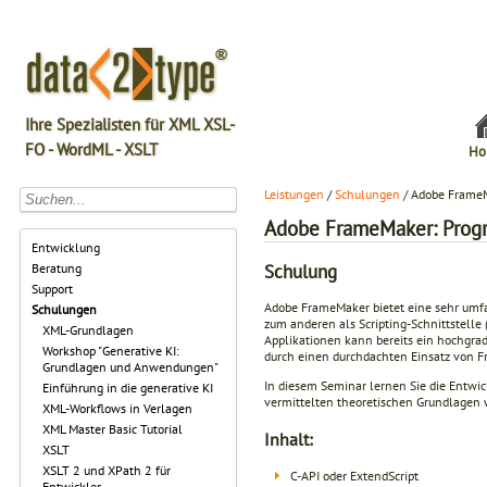
Ihre Spezialisten für XML XSL-
FO - WordML - XSLT
Ho
Leistungen
/
Schulungen
/ Adobe FrameM
Adobe FrameMaker: Progr
Entwicklung
Schulung
Beratung
Support
Adobe FrameMaker bietet eine sehr umfa
Schulungen
zum anderen als Scripting-Schnittstelle 
XML-Grundlagen
Applikationen kann bereits ein hochgra
Workshop "Generative KI:
durch einen durchdachten Einsatz von F
Grundlagen und Anwendungen"
In diesem Seminar lernen Sie die Entw
Einführung in die generative KI
vermittelten theoretischen Grundlagen w
XML-Workflows in Verlagen
XML Master Basic Tutorial
Inhalt:
XSLT
XSLT 2 und XPath 2 für
C-API oder ExtendScript
Entwickler