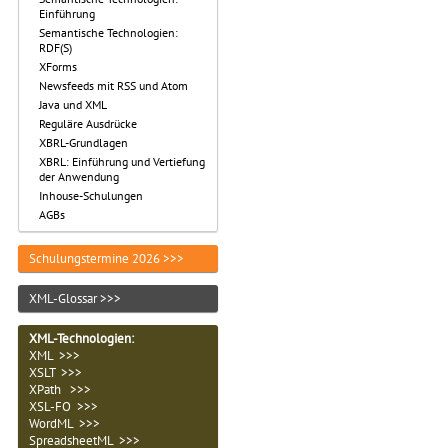
Einführung
Semantische Technologien:
RDF(S)
XForms
Newsfeeds mit RSS und Atom
Java und XML
Reguläre Ausdrücke
XBRL-Grundlagen
XBRL: Einführung und Vertiefung
der Anwendung
Inhouse-Schulungen
AGBs
Schulungstermine 2026 >>>
XML-Glossar >>>
XML-Technologien
:
XML >>>
XSLT >>>
XPath >>>
XSL-FO >>>
WordML >>>
SpreadsheetML >>>