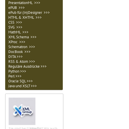
PresentationML >>>
ePUB >>>
ePub für (In)Designer >>>
HTML & XHTML >>>
CSS >>>
SVG >>>
MathML >>>
XML Schema >>>
XProc >>>
Schematron >>>
DocBook >>>
DITA >>>
RSS & Atom >>>
Reguläre Ausdrücke >>>
Python >>>
Perl >>>
Oracle SQL >>>
Java und XSLT >>>
Sie sind bei
LinkedIn
? Wir auch.