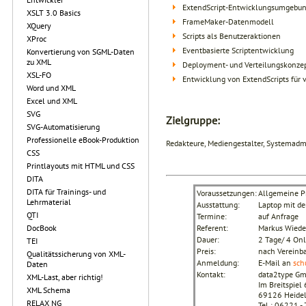
ExtendScript-Entwicklungsumgebu
XSLT 3.0 Basics
FrameMaker-Datenmodell
XQuery
Scripts als Benutzeraktionen
XProc
Eventbasierte Scriptentwicklung
Konvertierung von SGML-Daten
zu XML
Deployment- und Verteilungskonze
XSL-FO
Entwicklung von ExtendScripts für
Word und XML
Excel und XML
SVG
Zielgruppe:
SVG-Automatisierung
Professionelle eBook-Produktion
Redakteure, Mediengestalter, Systemadm
CSS
Printlayouts mit HTML und CSS
DITA
DITA für Trainings- und
Voraussetzungen:
Allgemeine Pr
Lehrmaterial
Ausstattung:
Laptop mit d
QTI
Termine:
auf Anfrage
DocBook
Referent:
Markus Wied
Dauer:
2 Tage/ 4 Onl
TEI
Preis:
nach Vereinb
Qualitätssicherung von XML-
Anmeldung:
E-Mail an
sch
Daten
Kontakt:
data2type G
XML-Last, aber richtig!
Im Breitspiel 
XML Schema
69126 Heidel
RELAX NG
Tel.: 06221 