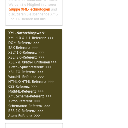
Werden Sie Mitglied in unserer
Gruppe XML-Technologien
und
diskutieren Sie spannende XML-
und KI-Themen mit uns!
XML-Nachschlagewerk:
XML 1.0 & 1.1-Referenz >>>
DOM-Referenz >>>
SAX-Referenz >>>
XSLT 1.0-Referenz >>>
XSLT 2.0-Referenz >>>
XSLT- & XPath-Funktionen >>>
XPath–Sprachreferenz >>>
XSL-FO-Referenz >>>
WordML-Referenz >>>
HTML/XHTML-Referenz >>>
CSS-Referenz >>>
MathML-Referenz >>>
XML Schema-Referenz >>>
XProc-Referenz >>>
Schematron-Referenz >>>
RSS 2.0-Referenz >>>
Atom-Referenz >>>