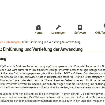
Home
Leistungen
Software
XML-Te
gen
/
Schulungen
/ XBRL: Einführung und Vertiefung der Anwendung
: Einführung und Vertiefung der Anwendung
lung
L (eXtensible Business Reporting Language) ist angetreten, das Financial Reporting im S
achen und wird primär fachlich diskutiert, weniger informationstechnologie-bezogen. I
ufiger ein Diskussionsgegenstand, da z. B. auch die US-SEC auf diesen Standard setzt ode
iche Stellen via XBRL abzuwickeln ist. In Deutschland steht XBRL für die Geschäftsjahre
sformat im Kontext der elektronischen Steuerbilanz an. Daher ist es auch für Unternehm
stauschformat vertraut zu machen und zu hinterfragen, was die Einführung und Nutzun
n die Sprache sowieso bereits als Standard im Hause hat, welchen weiteren Nutzen die
em Seminar erhalten Sie Einblick in die wichtigsten Themen der XBRL. Sie lernen sowohl 
echnische Komponenten. Des Weiteren befassen wir uns mit dem Aufbau einer Taxonomie 
 sowohl die Funktionsweise nachvollziehen können als auch in der Lage sein, mögliche Nu