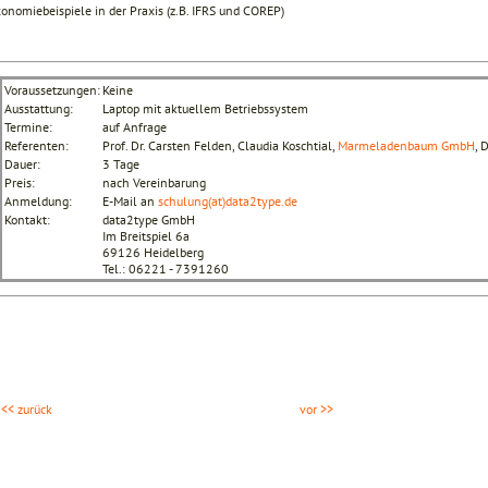
onomiebeispiele in der Praxis (z.B. IFRS und COREP)
Voraussetzungen:
Keine
Ausstattung:
Laptop mit aktuellem Betriebssystem
Termine:
auf Anfrage
Referenten:
Prof. Dr. Carsten Felden, Claudia Koschtial,
Marmeladenbaum GmbH
, 
Dauer:
3 Tage
Preis:
nach Vereinbarung
Anmeldung:
E-Mail an
schulung(at)data2type.de
Kontakt:
data2type GmbH
Im Breitspiel 6a
69126 Heidelberg
Tel.: 06221 - 7391260
<< zurück
vor >>