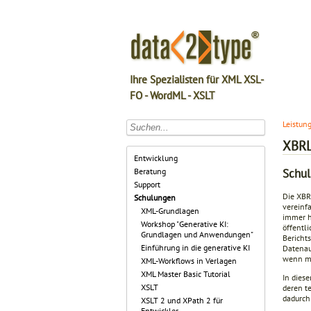
Ihre Spezialisten für XML XSL-
FO - WordML - XSLT
Leistun
XBRL
Entwicklung
Schu
Beratung
Support
Die XBR
Schulungen
vereinf
XML-Grundlagen
immer hä
Workshop "Generative KI:
öffentl
Grundlagen und Anwendungen"
Bericht
Einführung in die generative KI
Datenau
wenn ma
XML-Workflows in Verlagen
XML Master Basic Tutorial
In dies
XSLT
deren t
dadurch
XSLT 2 und XPath 2 für
Entwickler