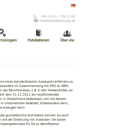
+49 - 6221 - 739 12 60
kontakt(at)data2type.de
chnologien
Publikationen
Über uns
inne eines standardisierten Austauschverfahrens zu
nsbesondere im Zusammenhang mit IFRS ist XBRL
r das Berichtswesen, z. B. in den Niederlanden, an
 nach dem 31.12.2011 als verpflichtendes
en in Deutschland bedeutsam, sich mit diesem
g in Unternehmen bedeutet. Insbesondere dann,
se erzeugen kann.
die grundsätzliche Architektur kennen als auch
und der Erstellung von Instanzen. Sie sollen
tzenpotenziale für Sie zu identifizieren.