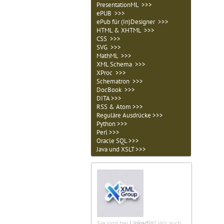
PresentationML >>>
ePUB >>>
ePub für (In)Designer >>>
HTML & XHTML >>>
CSS >>>
SVG >>>
MathML >>>
XML Schema >>>
XProc >>>
Schematron >>>
DocBook >>>
DITA >>>
RSS & Atom >>>
Reguläre Ausdrücke >>>
Python >>>
Perl >>>
Oracle SQL >>>
Java und XSLT >>>
Sie sind bei
LinkedIn
? Wir auch.