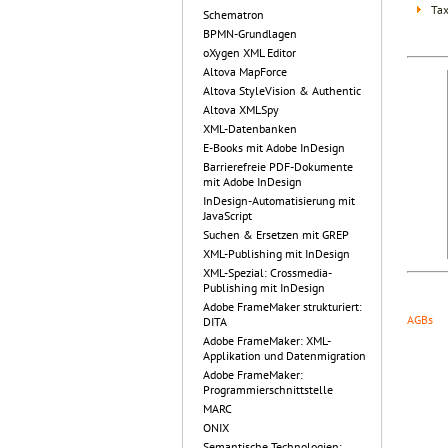
Tax
Schematron
BPMN-Grundlagen
oXygen XML Editor
Altova MapForce
Altova StyleVision & Authentic
Altova XMLSpy
XML-Datenbanken
E-Books mit Adobe InDesign
Barrierefreie PDF-Dokumente
mit Adobe InDesign
InDesign-Automatisierung mit
JavaScript
Suchen & Ersetzen mit GREP
XML-Publishing mit InDesign
XML-Spezial: Crossmedia-
Publishing mit InDesign
Adobe FrameMaker strukturiert:
AGBs
DITA
Adobe FrameMaker: XML-
Applikation und Datenmigration
Adobe FrameMaker:
Programmierschnittstelle
MARC
ONIX
Semantische Technologien: