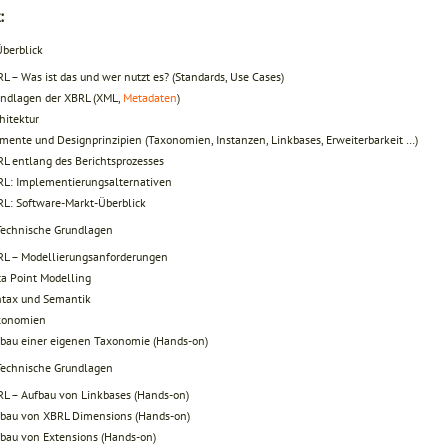
:
Überblick
L – Was ist das und wer nutzt es? (Standards, Use Cases)
ndlagen der XBRL (XML,
Metadaten
)
hitektur
mente und Designprinzipien (Taxonomien, Instanzen, Linkbases, Erweiterbarkeit …)
L entlang des Berichtsprozesses
L: Implementierungsalternativen
L: Software-Markt-Überblick
 Technische Grundlagen
L – Modellierungsanforderungen
a Point Modelling
ntax und Semantik
xonomien
bau einer eigenen Taxonomie (Hands-on)
 Technische Grundlagen
L – Aufbau von Linkbases (Hands-on)
bau von XBRL Dimensions (Hands-on)
bau von Extensions (Hands-on)