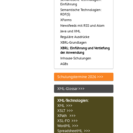
Einführung
Semantische Technologien:
RDF(S)
XForms
Newsfeeds mit RSS und Atom
Java und XML
Reguläre Ausdrücke
XBRL-Grundlagen
XBRL: Einführung und Vertiefung
der Anwendung
Inhouse-Schulungen
AGBs
Schulungstermine 2026 >>>
XML-Glossar >>>
XML-Technologien
:
XML >>>
XSLT >>>
XPath >>>
XSL-FO >>>
WordML >>>
SpreadsheetML >>>