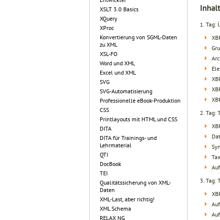
Inhalt
XSLT 3.0 Basics
XQuery
1. Tag: 
XProc
Konvertierung von SGML-Daten
XBR
zu XML
Gru
XSL-FO
Arc
Word und XML
Ele
Excel und XML
XBR
SVG
XBR
SVG-Automatisierung
XBR
Professionelle eBook-Produktion
CSS
2. Tag:
Printlayouts mit HTML und CSS
XBR
DITA
Dat
DITA für Trainings- und
Lehrmaterial
Sy
QTI
Ta
DocBook
Auf
TEI
3. Tag:
Qualitätssicherung von XML-
Daten
XBR
XML-Last, aber richtig!
Auf
XML Schema
Auf
RELAX NG