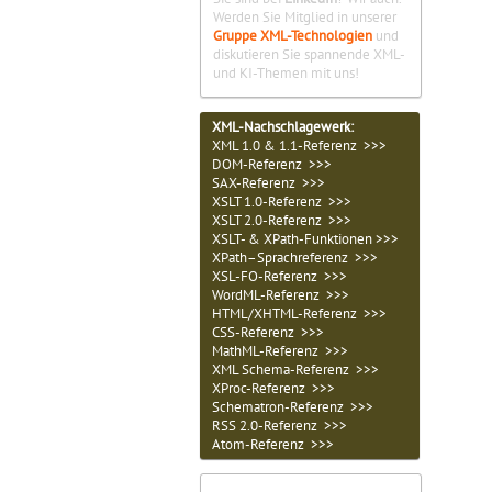
Werden Sie Mitglied in unserer
Gruppe XML-Technologien
und
diskutieren Sie spannende XML-
und KI-Themen mit uns!
XML-Nachschlagewerk:
XML 1.0 & 1.1-Referenz >>>
DOM-Referenz >>>
SAX-Referenz >>>
XSLT 1.0-Referenz >>>
XSLT 2.0-Referenz >>>
XSLT- & XPath-Funktionen >>>
XPath–Sprachreferenz >>>
XSL-FO-Referenz >>>
WordML-Referenz >>>
HTML/XHTML-Referenz >>>
CSS-Referenz >>>
MathML-Referenz >>>
XML Schema-Referenz >>>
XProc-Referenz >>>
Schematron-Referenz >>>
RSS 2.0-Referenz >>>
Atom-Referenz >>>