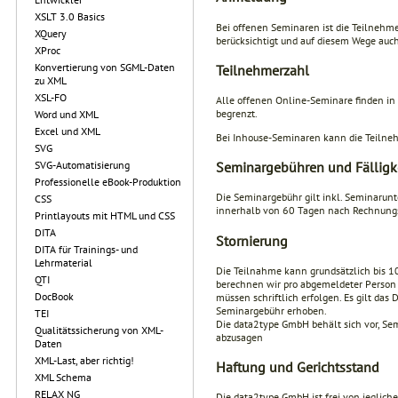
XSLT 3.0 Basics
Bei offenen Seminaren ist die Teilnehme
XQuery
berücksichtigt und auf diesem Wege auch 
XProc
Konvertierung von SGML-Daten
Teilnehmerzahl
zu XML
XSL-FO
Alle offenen Online-Seminare finden in
begrenzt.
Word und XML
Excel und XML
Bei Inhouse-Seminaren kann die Teilne
SVG
SVG-Automatisierung
Seminargebühren und Fälligk
Professionelle eBook-Produktion
Die Seminargebühr gilt inkl. Seminarunt
CSS
innerhalb von 60 Tagen nach Rechnungs
Printlayouts mit HTML und CSS
DITA
Stornierung
DITA für Trainings- und
Lehrmaterial
Die Teilnahme kann grundsätzlich bis 10
QTI
berechnen wir pro abgemeldeter Person 1
DocBook
müssen schriftlich erfolgen. Es gilt da
Seminargebühr erhoben.
TEI
Die data2type GmbH behält sich vor, S
Qualitätssicherung von XML-
abzusagen
Daten
XML-Last, aber richtig!
Haftung und Gerichtsstand
XML Schema
RELAX NG
Die data2type GmbH ist frei von jeglic