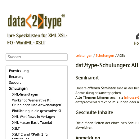
Ihre Spezialisten für XML XSL-
FO - WordML - XSLT
Ho
Leistungen
/
Schulungen
/ AGBs
dat2type-Schulungen: Al
Entwicklung
Beratung
Seminarort
Support
Unsere
offenen Seminare
sind in der Re
Schulungen
Anmeldung bekanntgegeben.
XML-Grundlagen
Alle Themen können auch als
Inhouse-
Workshop "Generative KI:
entsprechend direkt beim Kunden oder a
Grundlagen und Anwendungen"
Einführung in die generative KI
Geschulte Inhalte
XML-Workflows in Verlagen
XML Master Basic Tutorial
Die auf den Seiten der einzelnen Schul
abweichen.
XSLT
XSLT 2 und XPath 2 für
Anmeldung
Entwickler