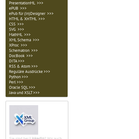
PresentationML >>>
ePUB >>>
ePub für (In)Designer >>>
HTML & XHTML >>>
CSS >>>
SVG >>>
MathML >>>
XML Schema >>>
XProc >>>
Schematron >>>
DocBook >>>
DITA >>>
RSS & Atom >>>
Reguläre Ausdrücke >>>
Python >>>
Perl >>>
Oracle SQL >>>
Java und XSLT >>>
Sie sind bei
LinkedIn
? Wir auch.