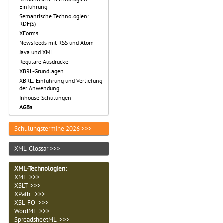
Einführung
Semantische Technologien:
RDF(S)
XForms
Newsfeeds mit RSS und Atom
Java und XML
Reguläre Ausdrücke
XBRL-Grundlagen
XBRL: Einführung und Vertiefung
der Anwendung
Inhouse-Schulungen
AGBs
Schulungstermine 2026 >>>
XML-Glossar >>>
XML-Technologien
:
XML >>>
XSLT >>>
XPath >>>
XSL-FO >>>
WordML >>>
SpreadsheetML >>>