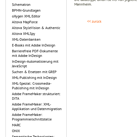
Mannheim.
Schematron
BPMN-Grundlagen
oXygen XML Editor
<< zurück
Altova MapForce
Altova StyleVision & Authentic
Altova XMLSpy
XML-Datenbanken
E-Books mit Adobe InDesign
Barrierefreie PDF-Dokumente
mit Adobe InDesign
InDesign-Automatisierung mit
JavaScript
Suchen & Ersetzen mit GREP
XML-Publishing mit InDesign
XML-Spezial: Crossmedia-
Publishing mit InDesign
Adobe FrameMaker strukturiert:
DITA
Adobe FrameMaker: XML-
Applikation und Datenmigration
Adobe FrameMaker:
Programmierschnittstelle
MARC
ONIX
Semantische Technologien: