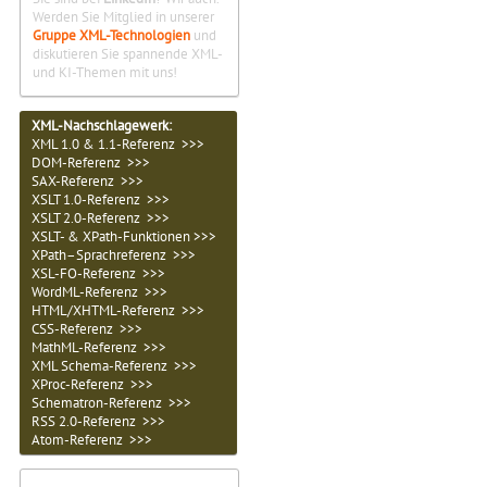
Werden Sie Mitglied in unserer
Gruppe XML-Technologien
und
diskutieren Sie spannende XML-
und KI-Themen mit uns!
XML-Nachschlagewerk:
XML 1.0 & 1.1-Referenz >>>
DOM-Referenz >>>
SAX-Referenz >>>
XSLT 1.0-Referenz >>>
XSLT 2.0-Referenz >>>
XSLT- & XPath-Funktionen >>>
XPath–Sprachreferenz >>>
XSL-FO-Referenz >>>
WordML-Referenz >>>
HTML/XHTML-Referenz >>>
CSS-Referenz >>>
MathML-Referenz >>>
XML Schema-Referenz >>>
XProc-Referenz >>>
Schematron-Referenz >>>
RSS 2.0-Referenz >>>
Atom-Referenz >>>