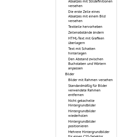
Absatzes mit Stildefinitionen
versehen
Die erste Zeile eines
Absatzes mit einem Bild
versehen
Textteile hervorheben
Zeilenabstände ändern
HTML-Text mit Grafiken
überlagern
Text mit Schatten
hinterlegen
Den Abstand zwischen
Buchstaben und Wörtern
anpassen
Bilder
Bilder mit Rahmen versehen
Standardmäßig für Bilder
verwendete Rahmen
entfernen
Nicht gekachelte
Hintergrundbilder
Hintergrundbilder
wiederholen
Hintergrundbilder
positionieren
Mehrere Hintergrundbilder
für einen CSS-Selektor