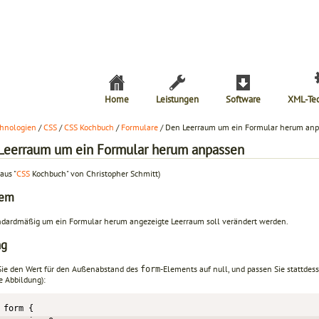
Home
Leistungen
Software
XML-Te
hnologien
/
CSS
/
CSS Kochbuch
/
Formulare
/ Den Leerraum um ein Formular herum an
Leerraum um ein Formular herum anpassen
aus "
CSS
Kochbuch" von Christopher Schmitt)
lem
ndardmäßig um ein Formular herum angezeigte Leerraum soll verändert werden.
ng
Sie den Wert für den Außenabstand des
-Elements auf null, und passen Sie stattdes
form
e Abbildung):
form {
