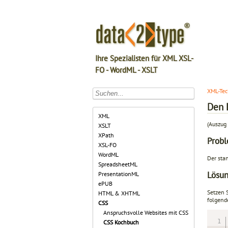
Ihre Spezialisten für XML XSL-
FO - WordML - XSLT
XML-Tec
Den 
XML
(Auszug 
XSLT
XPath
Prob
XSL-FO
WordML
Der sta
SpreadsheetML
Lösu
PresentationML
ePUB
Setzen 
HTML & XHTML
folgend
CSS
Anspruchsvolle Websites mit CSS
CSS Kochbuch