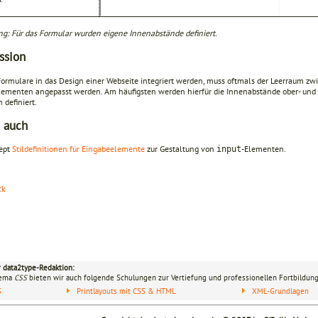
ng: Für das Formular wurden eigene Innenabstände definiert.
ssion
Formulare in das Design einer Webseite integriert werden, muss oftmals der Leerraum z
lementen angepasst werden. Am häufigsten werden hierfür die Innenabstände ober- und
n definiert.
 auch
ept
Stildefinitionen für Eingabeelemente
zur Gestaltung von
-Elementen.
input
ck
r data2type-Redaktion:
hema
CSS
bieten wir auch folgende Schulungen zur Vertiefung und professionellen Fortbildung
S
Printlayouts mit CSS & HTML
XML-Grundlagen