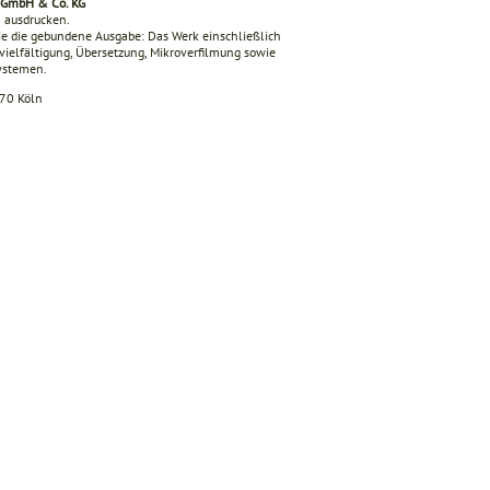
g GmbH & Co. KG
n ausdrucken.
e die gebundene Ausgabe: Das Werk einschließlich
ervielfältigung, Übersetzung, Mikroverfilmung sowie
Systemen.
670 Köln