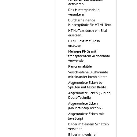
definieren
Das Hintergrundbild
verankern
Durchscheinende
Hintergründe für HTML-Text
HTML-Text durch ein Bild
ersetzen
HTML-Text mit Flash
ersetzen
Mehrere PNGs mit
transparentem Alphakanal
verwenden
Panoramabilder
Verschiedene Bildformate
miteinander kombinieren
Abgerundete Ecken bei
Spalten mit fester Breite
Abgerundete Ecken (Sliding
Doors-Technik)
Abgerundete Ecken
(Mountaintop-Technik)
Abgerundete Ecken mit
JavaScript
Bilder mit einem Schatten
versehen
Bilder mit weichen