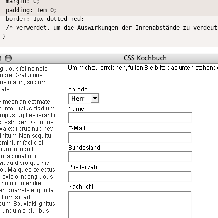
 margin: 0;

 padding: 1em 0;

 border: 1px dotted red;

 /* verwendet, um die Auswirkungen der Innenabstände zu verdeutl
}