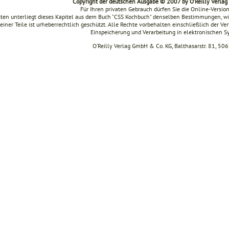
Copyright der deutschen Ausgabe © 2007 by O’Reilly Verla
Für Ihren privaten Gebrauch dürfen Sie die Online-Versio
ten unterliegt dieses Kapitel aus dem Buch "CSS Kochbuch" denselben Bestimmungen, wi
seiner Teile ist urheberrechtlich geschützt. Alle Rechte vorbehalten einschließlich der V
Einspeicherung und Verarbeitung in elektronischen 
O’Reilly Verlag GmbH & Co. KG, Balthasarstr. 81, 50