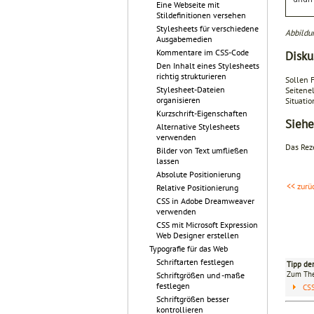
Eine Webseite mit
Stildefinitionen versehen
Stylesheets für verschiedene
Abbildu
Ausgabemedien
Kommentare im CSS-Code
Disku
Den Inhalt eines Stylesheets
richtig strukturieren
Sollen 
Stylesheet-Dateien
Seitene
organisieren
Situatio
Kurzschrift-Eigenschaften
Siehe
Alternative Stylesheets
verwenden
Das Rez
Bilder von Text umfließen
lassen
Absolute Positionierung
<< zurü
Relative Positionierung
CSS in Adobe Dreamweaver
verwenden
CSS mit Microsoft Expression
Web Designer erstellen
Typografie für das Web
Schriftarten festlegen
Tipp de
Zum T
Schriftgrößen und -maße
festlegen
CS
Schriftgrößen besser
kontrollieren