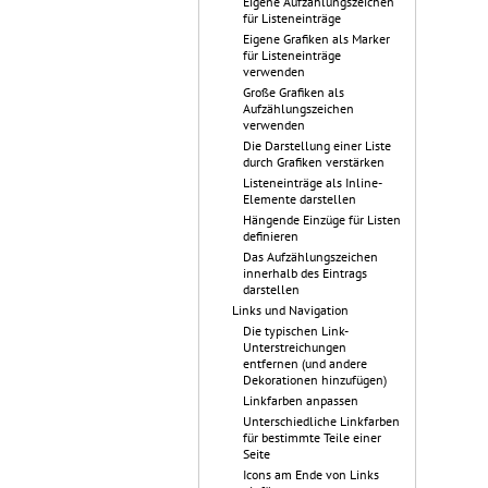
Eigene Aufzählungszeichen
für Listeneinträge
Eigene Grafiken als Marker
für Listeneinträge
verwenden
Große Grafiken als
Aufzählungszeichen
verwenden
Die Darstellung einer Liste
durch Grafiken verstärken
Listeneinträge als Inline-
Elemente darstellen
Hängende Einzüge für Listen
definieren
Das Aufzählungszeichen
innerhalb des Eintrags
darstellen
Links und Navigation
Die typischen Link-
Unterstreichungen
entfernen (und andere
Dekorationen hinzufügen)
Linkfarben anpassen
Unterschiedliche Linkfarben
für bestimmte Teile einer
Seite
Icons am Ende von Links