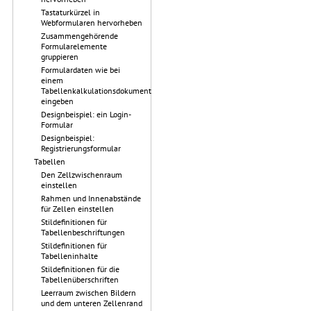
Tastaturkürzel in
Webformularen hervorheben
Zusammengehörende
Formularelemente
gruppieren
Formulardaten wie bei
einem
Tabellenkalkulationsdokument
eingeben
Designbeispiel: ein Login-
Formular
Designbeispiel:
Registrierungsformular
Tabellen
Den Zellzwischenraum
einstellen
Rahmen und Innenabstände
für Zellen einstellen
Stildefinitionen für
Tabellenbeschriftungen
Stildefinitionen für
Tabelleninhalte
Stildefinitionen für die
Tabellenüberschriften
Leerraum zwischen Bildern
und dem unteren Zellenrand