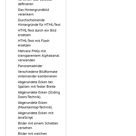
definieren
Das Hintergrundbild
verankern
Durchscheinende
Hintergründe für HTML-Text
HTML-Text durch ein Bild
ersetzen
HTML-Text mit Flash
ersetzen
Mehrere PNGs mit
transparentem Alphakanal
verwenden
Panoramabilder
Verschiedene Bildformate
miteinander kombinieren
Abgerundete Ecken bei
Spalten mit fester Breite
Abgerundete Ecken (Sliding
Doors-Technik)
Abgerundete Ecken
(Mountaintop-Technik)
Abgerundete Ecken mit
JavaScript
Bilder mit einem Schatten
versehen
Bilder mit weichen