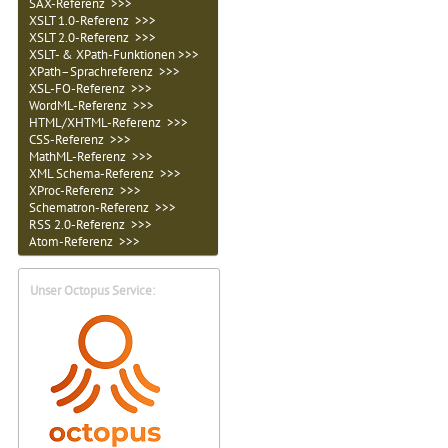
SAX-Referenz >>>
XSLT 1.0-Referenz >>>
XSLT 2.0-Referenz >>>
XSLT- & XPath-Funktionen >>>
XPath–Sprachreferenz >>>
XSL-FO-Referenz >>>
WordML-Referenz >>>
HTML/XHTML-Referenz >>>
CSS-Referenz >>>
MathML-Referenz >>>
XML Schema-Referenz >>>
XProc-Referenz >>>
Schematron-Referenz >>>
RSS 2.0-Referenz >>>
Atom-Referenz >>>
Unser Octopus Service: