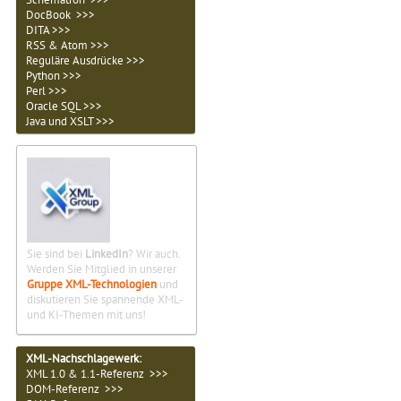
DocBook >>>
DITA >>>
RSS & Atom >>>
Reguläre Ausdrücke >>>
Python >>>
Perl >>>
Oracle SQL >>>
Java und XSLT >>>
Sie sind bei
LinkedIn
? Wir auch.
Werden Sie Mitglied in unserer
Gruppe XML-Technologien
und
diskutieren Sie spannende XML-
und KI-Themen mit uns!
XML-Nachschlagewerk:
XML 1.0 & 1.1-Referenz >>>
DOM-Referenz >>>