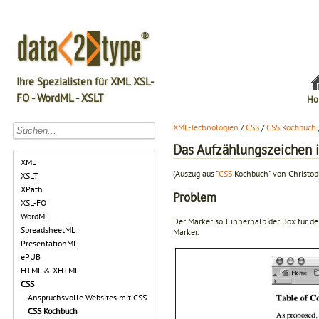
Ihre Spezialisten für XML XSL-
FO - WordML - XSLT
Ho
XML-Technologien
/
CSS
/
CSS Kochbuch
Das Aufzählungszeichen i
XML
(Auszug aus "
CSS
Kochbuch" von Christop
XSLT
XPath
Problem
XSL-FO
WordML
Der Marker soll innerhalb der Box für de
SpreadsheetML
Marker.
PresentationML
ePUB
HTML & XHTML
CSS
Anspruchsvolle Websites mit CSS
CSS Kochbuch