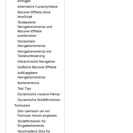
einfügen
Alternative Cursorsymbole
Rollover-Effekte ohne
JavaScript
Textbasierte
Navigationsmenüs und
Rollover-Effekte
kombinieren
Horizontale
Navigationsmenüs
Navigationsmenüs mit
Tastatursteuerung
Hierarchische Navigation
Grafische Rollover-Effekte
Aufklappbare
Navigationsmenüs
Kontextmenüs
Tool Tips
Dynamische visuelle Menüs
Dynamische Stildefinitionen
Formulare
Den Leerraum um ein
Formular herum anpassen
Stildefinitionen für
Eingabeelemente
Verschiedene Stile für