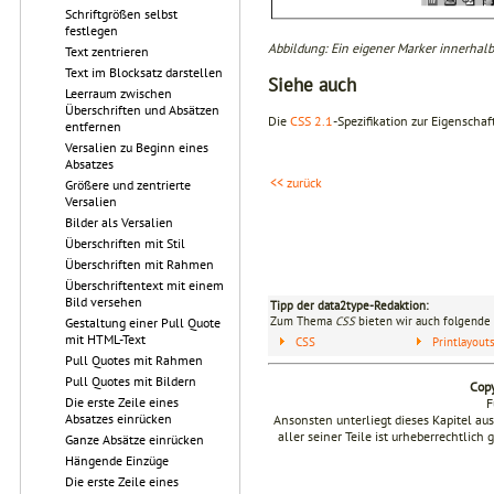
Schriftgrößen selbst
festlegen
Abbildung: Ein eigener Marker innerhalb
Text zentrieren
Text im Blocksatz darstellen
Siehe auch
Leerraum zwischen
Überschriften und Absätzen
Die
CSS 2.1
-Spezifikation zur Eigenschaf
entfernen
Versalien zu Beginn eines
Absatzes
<< zurück
Größere und zentrierte
Versalien
Bilder als Versalien
Überschriften mit Stil
Überschriften mit Rahmen
Überschriftentext mit einem
Bild versehen
Tipp der data2type-Redaktion:
Zum Thema
CSS
bieten wir auch folgende 
Gestaltung einer Pull Quote
mit HTML-Text
CSS
Printlayou
Pull Quotes mit Rahmen
Pull Quotes mit Bildern
Copy
Die erste Zeile eines
F
Absatzes einrücken
Ansonsten unterliegt dieses Kapitel a
aller seiner Teile ist urheberrechtlich
Ganze Absätze einrücken
Hängende Einzüge
Die erste Zeile eines