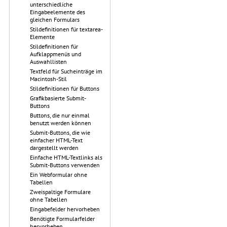
unterschiedliche
Eingabeelemente des
gleichen Formulars
Stildefinitionen für textarea-
Elemente
Stildefinitionen für
Aufklappmenüs und
Auswahllisten
Textfeld für Sucheinträge im
Macintosh-Stil
Stildefinitionen für Buttons
Grafikbasierte Submit-
Buttons
Buttons, die nur einmal
benutzt werden können
Submit-Buttons, die wie
einfacher HTML-Text
dargestellt werden
Einfache HTML-Textlinks als
Submit-Buttons verwenden
Ein Webformular ohne
Tabellen
Zweispaltige Formulare
ohne Tabellen
Eingabefelder hervorheben
Benötigte Formularfelder
hervorheben