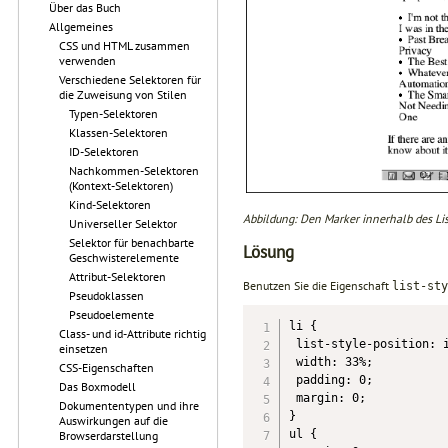
Über das Buch
Allgemeines
CSS und HTML zusammen
verwenden
Verschiedene Selektoren für
die Zuweisung von Stilen
Typen-Selektoren
Klassen-Selektoren
ID-Selektoren
Nachkommen-Selektoren
(Kontext-Selektoren)
Kind-Selektoren
Abbildung: Den Marker innerhalb des Lis
Universeller Selektor
Selektor für benachbarte
Lösung
Geschwisterelemente
Attribut-Selektoren
Benutzen Sie die Eigenschaft
list-sty
Pseudoklassen
Pseudoelemente
li {

Class- und id-Attribute richtig
 list-style-position: i
einsetzen
 width: 33%;

CSS-Eigenschaften
 padding: 0;

Das Boxmodell
 margin: 0;

Dokumententypen und ihre
}

Auswirkungen auf die
ul {

Browserdarstellung