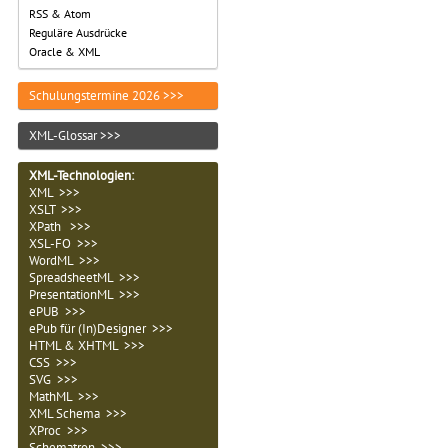
RSS & Atom
Reguläre Ausdrücke
Oracle & XML
Schulungstermine 2026 >>>
XML-Glossar >>>
XML-Technologien
:
XML >>>
XSLT >>>
XPath >>>
XSL-FO >>>
WordML >>>
SpreadsheetML >>>
PresentationML >>>
ePUB >>>
ePub für (In)Designer >>>
HTML & XHTML >>>
CSS >>>
SVG >>>
MathML >>>
XML Schema >>>
XProc >>>
Schematron >>>