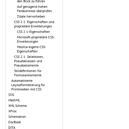
den Blick zu führen
Auf genügend hohen
Farbkontrast überprüfen
Zitate hervorheben
CSS 2.1: Eigenschaften und
proprietäre Erweiterungen
CSS 2.1-Eigenschaften
Microsoft-proprietäre CSS-
Erweiterungen
Mozilla-eigene CSS-
Eigenschaften
CSS 2.1: Selektoren,
Pseudoklassen und
Pseudoelemente
Stildefinitionen für
Formularelemente
Automatisierte
Layoutformatierung für
Printmedien mit CSS
SVG
MathML
XML Schema
XProc
Schematron
DocBook
DITA