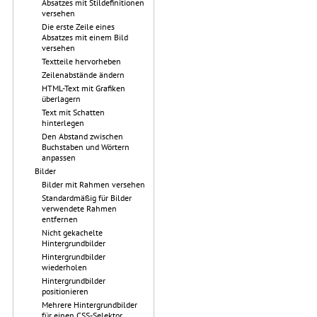
Absatzes mit Stildefinitionen
versehen
Die erste Zeile eines
Absatzes mit einem Bild
versehen
Textteile hervorheben
Zeilenabstände ändern
HTML-Text mit Grafiken
überlagern
Text mit Schatten
hinterlegen
Den Abstand zwischen
Buchstaben und Wörtern
anpassen
Bilder
Bilder mit Rahmen versehen
Standardmäßig für Bilder
verwendete Rahmen
entfernen
Nicht gekachelte
Hintergrundbilder
Hintergrundbilder
wiederholen
Hintergrundbilder
positionieren
Mehrere Hintergrundbilder
für einen CSS-Selektor