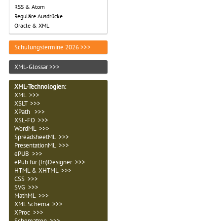
RSS & Atom
Reguläre Ausdrücke
Oracle & XML
Schulungstermine 2026 >>>
XML-Glossar >>>
XML-Technologien
:
XML >>>
XSLT >>>
XPath >>>
XSL-FO >>>
WordML >>>
SpreadsheetML >>>
PresentationML >>>
ePUB >>>
ePub für (In)Designer >>>
HTML & XHTML >>>
CSS >>>
SVG >>>
MathML >>>
XML Schema >>>
XProc >>>
Schematron >>>