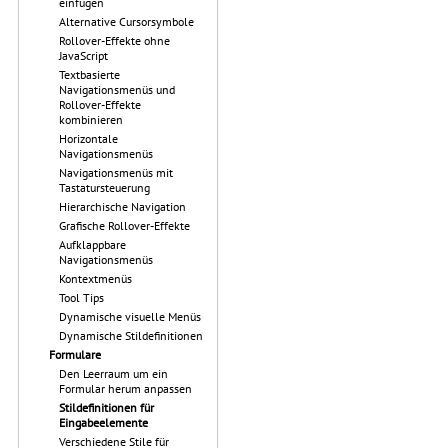
einfügen
Alternative Cursorsymbole
Rollover-Effekte ohne
JavaScript
Textbasierte
Navigationsmenüs und
Rollover-Effekte
kombinieren
Horizontale
Navigationsmenüs
Navigationsmenüs mit
Tastatursteuerung
Hierarchische Navigation
Grafische Rollover-Effekte
Aufklappbare
Navigationsmenüs
Kontextmenüs
Tool Tips
Dynamische visuelle Menüs
Dynamische Stildefinitionen
Formulare
Den Leerraum um ein
Formular herum anpassen
Stildefinitionen für
Eingabeelemente
Verschiedene Stile für