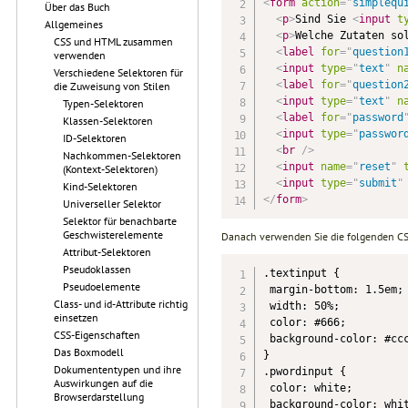
<
form
action
=
"
simplequ
Über das Buch
<
p
>
Sind Sie 
<
input
t
Allgemeines
<
p
>
Welche Zutaten so
CSS und HTML zusammen
<
label
for
=
"
question
verwenden
<
input
type
=
"
text
"
n
Verschiedene Selektoren für
<
label
for
=
"
question
die Zuweisung von Stilen
<
input
type
=
"
text
"
n
Typen-Selektoren
<
label
for
=
"
password
Klassen-Selektoren
<
input
type
=
"
passwor
ID-Selektoren
<
br
/>
Nachkommen-Selektoren
<
input
name
=
"
reset
"
(Kontext-Selektoren)
<
input
type
=
"
submit
"
Kind-Selektoren
</
form
>
Universeller Selektor
Selektor für benachbarte
Geschwisterelemente
Danach verwenden Sie die folgenden CSS
Attribut-Selektoren
Pseudoklassen
.textinput {

Pseudoelemente
 margin-bottom: 1.5em;

Class- und id-Attribute richtig
 width: 50%;

einsetzen
 color: #666;

CSS-Eigenschaften
 background-color: #ccc
Das Boxmodell
}

Dokumententypen und ihre
.pwordinput {

Auswirkungen auf die
 color: white;

Browserdarstellung
 background-color: whit