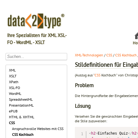
Ihre Spezialisten für XML XSL-
FO - WordML - XSLT
Ho
XML-Technologien
/
CSS
/
CSS Kochbuch
Stildefinitionen für Ein
XML
(Auszug aus "
CSS
Kochbuch" von Christop
XSLT
XPath
Problem
XSL-FO
WordML
Die Hintergrundfarbe der Eingabeelemen
SpreadsheetML
Lösung
PresentationML
ePUB
Versehen Sie die gewünschten Eingabe
HTML & XHTML
die Stile zuzuweisen:
CSS
Anspruchsvolle Websites mit CSS
<
h2
>
Einfaches Quiz
</
h2
CSS Kochbuch