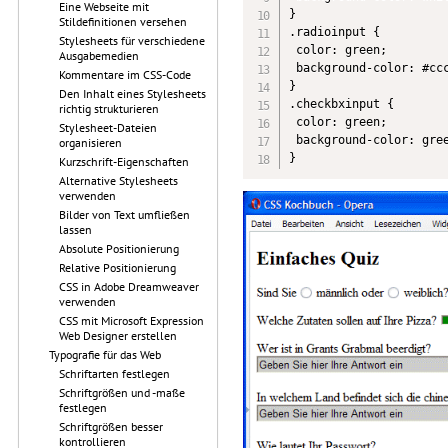
Eine Webseite mit
}

Stildefinitionen versehen
.radioinput {

Stylesheets für verschiedene
 color: green;

Ausgabemedien
 background-color: #ccc
Kommentare im CSS-Code
}

Den Inhalt eines Stylesheets
.checkbxinput {

richtig strukturieren
 color: green;

Stylesheet-Dateien
 background-color: gree
organisieren
}
Kurzschrift-Eigenschaften
Alternative Stylesheets
verwenden
Bilder von Text umfließen
lassen
Absolute Positionierung
Relative Positionierung
CSS in Adobe Dreamweaver
verwenden
CSS mit Microsoft Expression
Web Designer erstellen
Typografie für das Web
Schriftarten festlegen
Schriftgrößen und -maße
festlegen
Schriftgrößen besser
kontrollieren