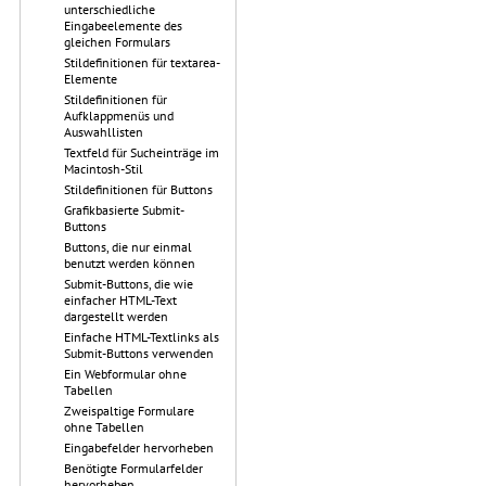
unterschiedliche
Eingabeelemente des
gleichen Formulars
Stildefinitionen für textarea-
Elemente
Stildefinitionen für
Aufklappmenüs und
Auswahllisten
Textfeld für Sucheinträge im
Macintosh-Stil
Stildefinitionen für Buttons
Grafikbasierte Submit-
Buttons
Buttons, die nur einmal
benutzt werden können
Submit-Buttons, die wie
einfacher HTML-Text
dargestellt werden
Einfache HTML-Textlinks als
Submit-Buttons verwenden
Ein Webformular ohne
Tabellen
Zweispaltige Formulare
ohne Tabellen
Eingabefelder hervorheben
Benötigte Formularfelder
hervorheben