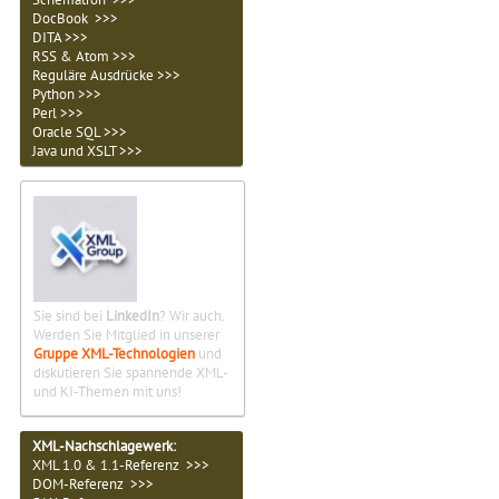
DocBook >>>
DITA >>>
RSS & Atom >>>
Reguläre Ausdrücke >>>
Python >>>
Perl >>>
Oracle SQL >>>
Java und XSLT >>>
Sie sind bei
LinkedIn
? Wir auch.
Werden Sie Mitglied in unserer
Gruppe XML-Technologien
und
diskutieren Sie spannende XML-
und KI-Themen mit uns!
XML-Nachschlagewerk:
XML 1.0 & 1.1-Referenz >>>
DOM-Referenz >>>