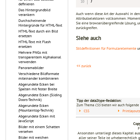
}
definieren
Das Hintergrundbild
Auch wenn diese Art der Auswahl in den 
verankern
Attributselektoren vollkommen. Momentan
Durchscheinende
Sie eine browserübergreifende Lösung, u
Hintergründe für HTML-Text
zurückgreifen.
HTML-Text durch ein Bild
ersetzen
Siehe auch
HTML-Text mit Flash
ersetzen
Stildefinitionen für Formularelemente
u
Mehrere PNGs mit
transparentem Alphakanal
verwenden
<< zurück
Panoramabilder
Verschiedene Bildformate
miteinander kombinieren
Abgerundete Ecken bei
Spalten mit fester Breite
Abgerundete Ecken (Sliding
Doors-Technik)
Tipp der data2type-Redaktion:
Zum Thema
CSS
bieten wir auch folgende 
Abgerundete Ecken
(Mountaintop-Technik)
CSS
Printlayou
Abgerundete Ecken mit
JavaScript
Copy
Bilder mit einem Schatten
F
versehen
Ansonsten unterliegt dieses Kapitel a
Bilder mit weichen
aller seiner Teile ist urheberrechtlich