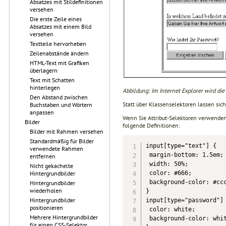
Absatzes mit Stildefinitionen
versehen
Die erste Zeile eines
Absatzes mit einem Bild
versehen
Textteile hervorheben
Zeilenabstände ändern
HTML-Text mit Grafiken
überlagern
Text mit Schatten
hinterlegen
Abbildung: Im Internet Explorer wird di
Den Abstand zwischen
Statt über Klassenselektoren lassen sic
Buchstaben und Wörtern
anpassen
Wenn Sie Attribut-Selektoren verwende
Bilder
folgende Definitionen:
Bilder mit Rahmen versehen
Standardmäßig für Bilder
input[type="text"] {

verwendete Rahmen
 margin-bottom: 1.5em;

entfernen
 width: 50%;

Nicht gekachelte
 color: #666;

Hintergrundbilder
 background-color: #ccc
Hintergrundbilder
wiederholen
}

Hintergrundbilder
input[type="password"] 
positionieren
 color: white;

Mehrere Hintergrundbilder
 background-color: whit
für einen CSS-Selektor