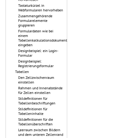
Tastaturkürzel in
Webformularen hervorheben
Zusammengehörende
Formularelemente
gruppieren
Formulardaten wie bei
einem
Tabellenkalkulationsdokument
eingeben
Designbeispiel: ein Login-
Formular
Designbeispiel:
Registrierungsformular
Tabellen
Den Zellzwischenraum
einstellen
Rahmen und Innenabstände
für Zellen einstellen
Stildefinitionen für
Tabellenbeschriftungen
Stildefinitionen für
Tabelleninhalte
Stildefinitionen für die
Tabellenüberschriften
Leerraum zwischen Bildern
und dem unteren Zellenrand