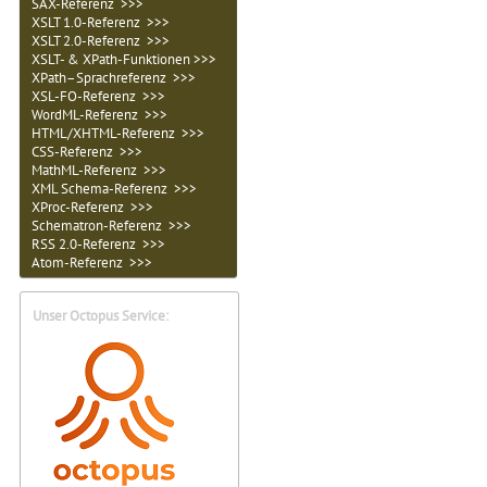
SAX-Referenz >>>
XSLT 1.0-Referenz >>>
XSLT 2.0-Referenz >>>
XSLT- & XPath-Funktionen >>>
XPath–Sprachreferenz >>>
XSL-FO-Referenz >>>
WordML-Referenz >>>
HTML/XHTML-Referenz >>>
CSS-Referenz >>>
MathML-Referenz >>>
XML Schema-Referenz >>>
XProc-Referenz >>>
Schematron-Referenz >>>
RSS 2.0-Referenz >>>
Atom-Referenz >>>
Unser Octopus Service: