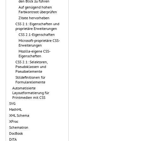
den Blick zu führen
Auf genügend hohen
Farbkontrast überprüfen
Zitate hervorheben
CSS 2.1: Eigenschaften und
proprietäre Erweiterungen
CSS 2.1-Eigenschaften
Microsoft-proprietäre CSS-
Erweiterungen
Mozilla-eigene CSS-
Eigenschaften
CSS 2.1: Selektoren,
Pseudoklassen und
Pseudoelemente
Stildefinitionen für
Formularelemente
Automatisierte
Layoutformatierung für
Printmedien mit CSS
SVG
MathML
XML Schema
XProc
Schematron
DocBook
DITA